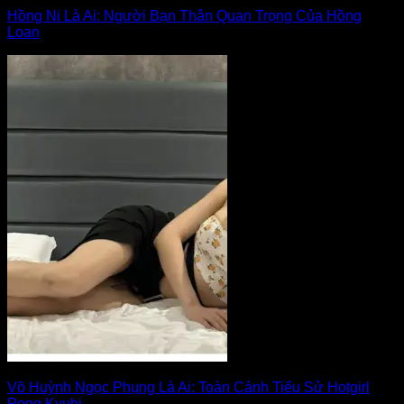
Hồng Ni Là Ai: Người Bạn Thân Quan Trọng Của Hồng
Loan
Võ Huỳnh Ngọc Phụng Là Ai: Toàn Cảnh Tiểu Sử Hotgirl
Pong Kyubi