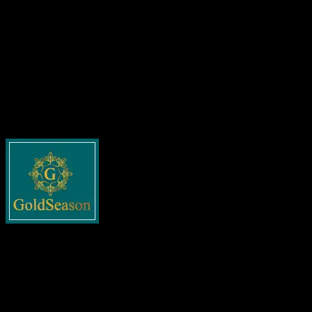
những người nổi tiếng trong xã hội hiện đại.
GoldSeasonNguyenTuan.com cũng cam kết cập nhật thông
tin liên tục, giúp bạn luôn được tiếp cận với những dữ liệu
mới nhất về các nhân vật nổi tiếng. Hãy truy cập trang web
mỗi ngày để khám phá thêm nhiều câu chuyện thú vị và
những điều chưa được biết về các người nổi tiếng trong
nhiều lĩnh vực.
Về goldseasonnguyentuan.com
Goldseasonnguyentuan.com
– Thông tin cập nhật về bất
động sản cho tất cả các bạn. Chia sẻ tất cả những gì liên
quan tới lĩnh vực này như xây dựng, pháp lý nhà đất, phong
thủy và các tin tức nổi bật khác.
Danh mục