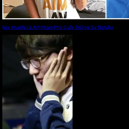
Mia Khalifa Là Ai? Khám Phá Cuộc Đời và Sự Nghiệp