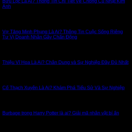
Bửu Lộc Là Ai? Thông Tin Chi Tiết Về Chồng Cũ Nhật Kim
Anh
Trong giới giải trí Việt Nam, cuộc sống riêng tư của các nghệ
sĩ luôn [...]
Vợ Tăng Minh Phụng Là Ai? Thông Tin Cuộc Sống Riêng
Tư Vị Doanh Nhân Gây Chấn Động
Trong lịch sử kinh tế Việt Nam giai đoạn đổi mới, cái tên
Tăng Minh [...]
Thiệu Vĩ Hoa Là Ai? Chân Dung và Sự Nghiệp Đầy Đủ Nhất
Trong thế giới giải trí và truyền thông ngày càng phát triển,
tên tuổi của [...]
Cổ Thạch Xuyên Là Ai? Khám Phá Tiểu Sử Và Sự Nghiệp
Trong dòng chảy lịch sử và văn hóa Việt Nam, có những cái
tên thoạt [...]
Burbage trong Harry Potter là ai? Giải mã nhân vật bí ẩn
Trong thế giới phù thủy đầy mê hoặc của Harry Potter, có vô
số nhân [...]