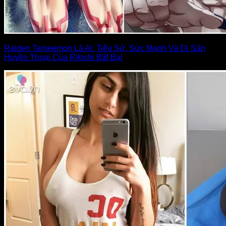
Raiden Tameemon Là Ai: Tiểu Sử, Sức Mạnh Và Di Sản
Huyền Thoại Của Rikishi Bất Bại