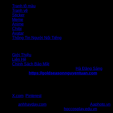
Tranh tô màu
Tranh vẽ
Sticker
Meme
Anime
Chibi
Avatar
Thông Tin Người Nổi Tiếng
Liên hệ
Giới Thiệu
Liên Hệ
Chính Sách Bảo Mật
Chịu trách nhiệm nội dung: Tác giả
Hà Đăng Sáng
Website:
https://goldseasonnguyentuan.com
Địa chỉ 1: 47 Nguyễn Tuân, Thanh Xuân, Hà Nội
Địa chỉ 2: 217 Cầu Giấy, quận Cầu Giấy, Hà Nội
SĐT: 036 986 057
Gmail:goldseasonnguyentuancom@gmail.com
X.com
,
Pinterest
Đối Tác:
anhhayday.com
khám phá kho ảnh đẹp,
Aaphoto.vn
cộng đồng sưu tầm hình ảnh chất,
hoccosplay.edu.vn
học