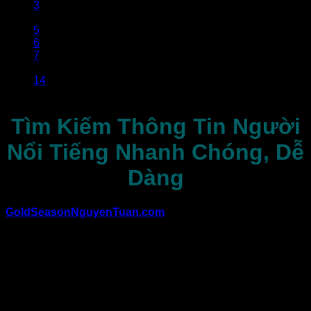
3
4
5
6
7
…
14
Tìm Kiếm Thông Tin Người
Nổi Tiếng Nhanh Chóng, Dễ
Dàng
GoldSeasonNguyenTuan.com
cung cấp một kho tài liệu
phong phú về các thông tin nổi bật và tiểu sử của những
người nổi tiếng trong nhiều lĩnh vực khác nhau. Dù bạn đang
tìm kiếm thông tin về những nhân vật trong giới giải trí, thể
thao, khoa học, hay các doanh nhân thành đạt, trang web
đều có những bài viết chi tiết, cập nhật và chính xác. Mỗi bài
viết không chỉ cung cấp những dữ liệu cơ bản mà còn chia
sẻ những câu chuyện, sự nghiệp và ảnh hưởng của các