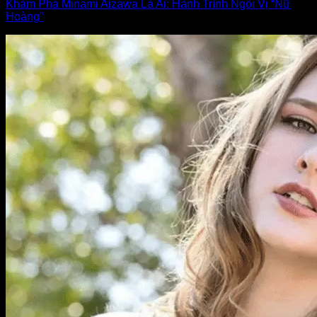
Khám Phá Minami Aizawa Là Ai: Hành Trình Ngôi Vị “Nữ
Hoàng”