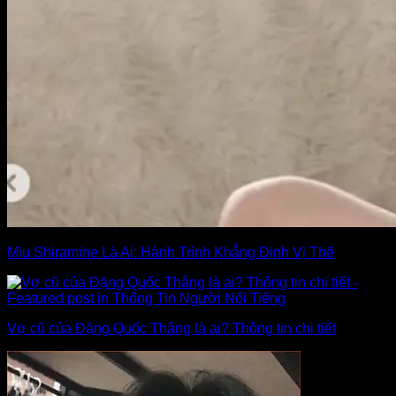
Miu Shiramine Là Ai: Hành Trình Khẳng Định Vị Thế
Vợ cũ của Đặng Quốc Thắng là ai? Thông tin chi tiết