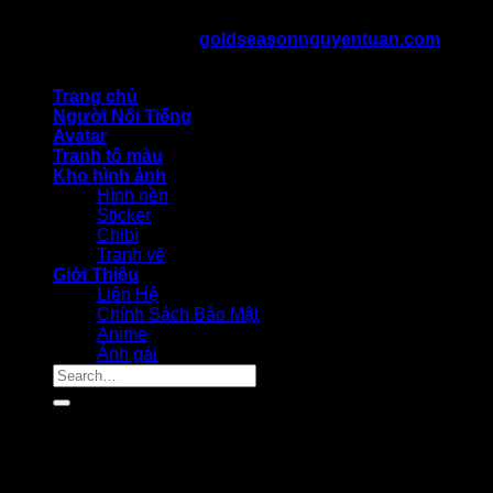
kiến thức cosplay
Bản Quyền Thuộc Về ©
goldseasonnguyentuan.com
All
rights reserved
Trang chủ
Người Nổi Tiếng
Avatar
Tranh tô màu
Kho hình ảnh
Hình nền
Sticker
Chibi
Tranh vẽ
Giới Thiệu
Liên Hệ
Chính Sách Bảo Mật
Anime
Ảnh gái