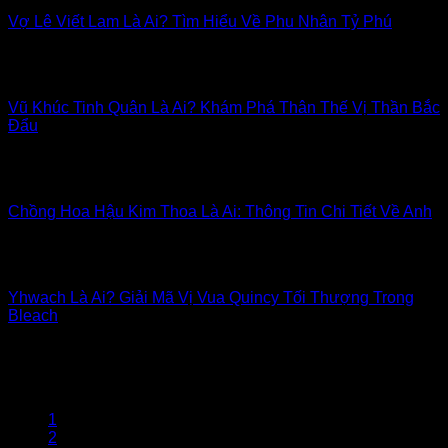
Vợ Lê Viết Lam Là Ai? Tìm Hiểu Về Phu Nhân Tỷ Phú
Sự tò mò về cuộc sống cá nhân của những nhân vật quyền
lực luôn [...]
Vũ Khúc Tinh Quân Là Ai? Khám Phá Thân Thế Vị Thần Bắc
Đẩu
Trong kho tàng văn hóa dân gian và tín ngưỡng Á Đông, vũ
khúc tinh [...]
Chồng Hoa Hậu Kim Thoa Là Ai: Thông Tin Chi Tiết Về Anh
Tìm hiểu về chồng Hoa hậu Kim Thoa là ai đã trở thành một
trong [...]
Yhwach Là Ai? Giải Mã Vị Vua Quincy Tối Thượng Trong
Bleach
Trong vũ trụ đa dạng và đầy rẫy những thực thể quyền năng
của bộ [...]
1
2