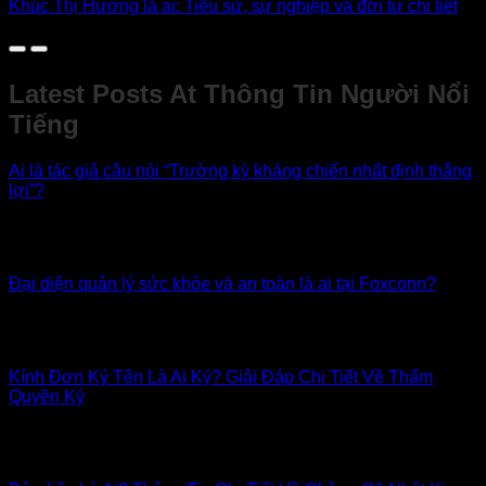
Khúc Thị Hương là ai: Tiểu sử, sự nghiệp và đời tư chi tiết
Latest Posts At Thông Tin Người Nổi
Tiếng
Ai là tác giả câu nói “Trường kỳ kháng chiến nhất định thắng
lợi”?
Câu nói “Trường kỳ kháng chiến nhất định thắng lợi” là một
trong những khẩu [...]
Đại diện quản lý sức khỏe và an toàn là ai tại Foxconn?
Trong bối cảnh công nghiệp hóa và toàn cầu hóa, việc đảm
bảo môi trường [...]
Kính Đơn Ký Tên Là Ai Ký? Giải Đáp Chi Tiết Về Thẩm
Quyền Ký
Trong thế giới hành chính và pháp lý đầy rẫy các loại văn
bản, giấy [...]