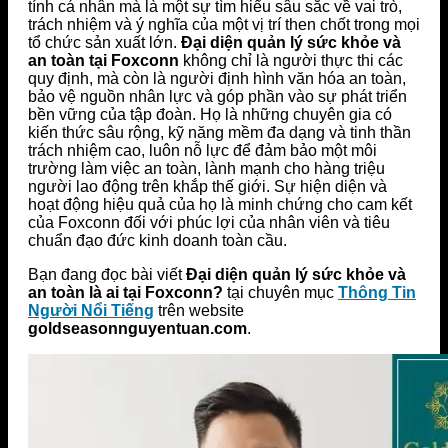
tính cá nhân mà là một sự tìm hiểu sâu sắc về vai trò,
trách nhiệm và ý nghĩa của một vị trí then chốt trong mọi
tổ chức sản xuất lớn.
Đại diện quản lý sức khỏe và
an toàn tại Foxconn
không chỉ là người thực thi các
quy định, mà còn là người định hình văn hóa an toàn,
bảo vệ nguồn nhân lực và góp phần vào sự phát triển
bền vững của tập đoàn. Họ là những chuyên gia có
kiến thức sâu rộng, kỹ năng mềm đa dạng và tinh thần
trách nhiệm cao, luôn nỗ lực để đảm bảo một môi
trường làm việc an toàn, lành mạnh cho hàng triệu
người lao động trên khắp thế giới. Sự hiện diện và
hoạt động hiệu quả của họ là minh chứng cho cam kết
của Foxconn đối với phúc lợi của nhân viên và tiêu
chuẩn đạo đức kinh doanh toàn cầu.
Bạn đang đọc bài viết
Đại diện quản lý sức khỏe và
an toàn là ai tại Foxconn?
tại chuyên mục
Thông Tin
Người Nổi Tiếng
trên website
goldseasonnguyentuan.com
.