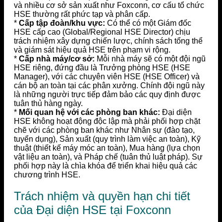
và nhiều cơ sở sản xuất như Foxconn, cơ cấu tổ chức
HSE thường rất phức tạp và phân cấp.
*
Cấp tập đoàn/khu vực:
Có thể có một Giám đốc
HSE cấp cao (Global/Regional HSE Director) chịu
trách nhiệm xây dựng chiến lược, chính sách tổng thể
và giám sát hiệu quả HSE trên phạm vi rộng.
*
Cấp nhà máy/cơ sở:
Mỗi nhà máy sẽ có một đội ngũ
HSE riêng, đứng đầu là Trưởng phòng HSE (HSE
Manager), với các chuyên viên HSE (HSE Officer) và
cán bộ an toàn tại các phân xưởng. Chính đội ngũ này
là những người trực tiếp đảm bảo các quy định được
tuân thủ hàng ngày.
*
Mối quan hệ với các phòng ban khác:
Đại diện
HSE không hoạt động độc lập mà phải phối hợp chặt
chẽ với các phòng ban khác như Nhân sự (đào tạo,
tuyển dụng), Sản xuất (quy trình làm việc an toàn), Kỹ
thuật (thiết kế máy móc an toàn), Mua hàng (lựa chọn
vật liệu an toàn), và Pháp chế (tuân thủ luật pháp). Sự
phối hợp này là chìa khóa để triển khai hiệu quả các
chương trình HSE.
Trách nhiệm và quyền hạn chi tiết
của Đại diện HSE tại Foxconn