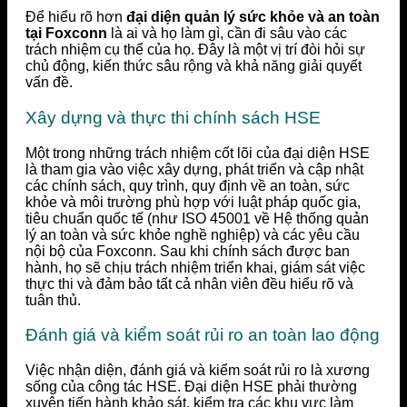
Để hiểu rõ hơn
đại diện quản lý sức khỏe và an toàn
tại Foxconn
là ai và họ làm gì, cần đi sâu vào các
trách nhiệm cụ thể của họ. Đây là một vị trí đòi hỏi sự
chủ động, kiến thức sâu rộng và khả năng giải quyết
vấn đề.
Xây dựng và thực thi chính sách HSE
Một trong những trách nhiệm cốt lõi của đại diện HSE
là tham gia vào việc xây dựng, phát triển và cập nhật
các chính sách, quy trình, quy định về an toàn, sức
khỏe và môi trường phù hợp với luật pháp quốc gia,
tiêu chuẩn quốc tế (như ISO 45001 về Hệ thống quản
lý an toàn và sức khỏe nghề nghiệp) và các yêu cầu
nội bộ của Foxconn. Sau khi chính sách được ban
hành, họ sẽ chịu trách nhiệm triển khai, giám sát việc
thực thi và đảm bảo tất cả nhân viên đều hiểu rõ và
tuân thủ.
Đánh giá và kiểm soát rủi ro an toàn lao động
Việc nhận diện, đánh giá và kiểm soát rủi ro là xương
sống của công tác HSE. Đại diện HSE phải thường
xuyên tiến hành khảo sát, kiểm tra các khu vực làm