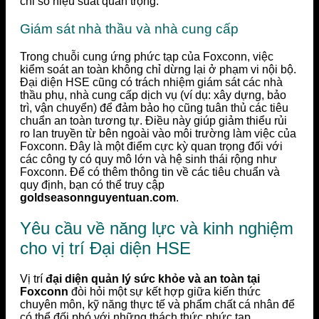
chỉ số hiệu suất quan trọng.
Giám sát nhà thầu và nhà cung cấp
Trong chuỗi cung ứng phức tạp của Foxconn, việc
kiểm soát an toàn không chỉ dừng lại ở phạm vi nội bộ.
Đại diện HSE cũng có trách nhiệm giám sát các nhà
thầu phụ, nhà cung cấp dịch vụ (ví dụ: xây dựng, bảo
trì, vận chuyển) để đảm bảo họ cũng tuân thủ các tiêu
chuẩn an toàn tương tự. Điều này giúp giảm thiểu rủi
ro lan truyền từ bên ngoài vào môi trường làm việc của
Foxconn. Đây là một điểm cực kỳ quan trọng đối với
các công ty có quy mô lớn và hệ sinh thái rộng như
Foxconn. Để có thêm thông tin về các tiêu chuẩn và
quy định, bạn có thể truy cập
goldseasonnguyentuan.com
.
Yêu cầu về năng lực và kinh nghiệm
cho vị trí Đại diện HSE
Vị trí
đại diện quản lý sức khỏe và an toàn tại
Foxconn
đòi hỏi một sự kết hợp giữa kiến thức
chuyên môn, kỹ năng thực tế và phẩm chất cá nhân để
có thể đối phó với những thách thức phức tạp.