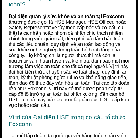
toàn”?
Đại diện quản lý sức khỏe và an toàn tại Foxconn
(thường được gọi là HSE Manager, HSE Officer, hoặc
Safety Representative tùy theo cấp bậc và cơ cấu cụ
thể) là cá nhân hoặc nhóm cá nhân chịu trách nhiệm
chính trong việc giám sát, điều phối và đảm bảo tuân
thủ các tiêu chuẩn, quy định về an toàn lao động và
sức khỏe nghề nghiệp trong toàn bộ hoạt động của
công ty. Họ không chỉ là người thực thi mà còn là
người tư vấn, huấn luyện và kiểm tra, đảm bảo một môi
trường làm việc an toàn cho tất cả mọi người. Vị trí này
đòi hỏi kiến thức chuyên sâu về luật pháp, quy định an
toàn, kỹ thuật phòng ngừa rủi ro và khả năng giao tiếp,
lãnh đạo để thúc đẩy văn hóa an toàn. Tại các tập đoàn
lớn như Foxconn, vị trí này có thể được phân cấp từ
cấp độ tổ trưởng an toàn tại phân xưởng, đến cán bộ
HSE tại nhà máy, và cao hơn là giám đốc HSE cấp khu
vực hoặc toàn cầu.
Vị trí của Đại diện HSE trong cơ cấu tổ chức
Foxconn
Tại một tập đoàn đa quốc gia với hàng triệu nhân viên