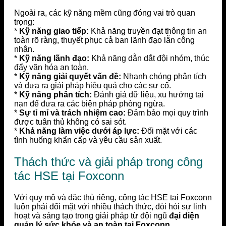
Ngoài ra, các kỹ năng mềm cũng đóng vai trò quan
trọng:
*
Kỹ năng giao tiếp:
Khả năng truyền đạt thông tin an
toàn rõ ràng, thuyết phục cả ban lãnh đạo lẫn công
nhân.
*
Kỹ năng lãnh đạo:
Khả năng dẫn dắt đội nhóm, thúc
đẩy văn hóa an toàn.
*
Kỹ năng giải quyết vấn đề:
Nhanh chóng phân tích
và đưa ra giải pháp hiệu quả cho các sự cố.
*
Kỹ năng phân tích:
Đánh giá dữ liệu, xu hướng tai
nạn để đưa ra các biện pháp phòng ngừa.
*
Sự tỉ mỉ và trách nhiệm cao:
Đảm bảo mọi quy trình
được tuân thủ không có sai sót.
*
Khả năng làm việc dưới áp lực:
Đối mặt với các
tình huống khẩn cấp và yêu cầu sản xuất.
Thách thức và giải pháp trong công
tác HSE tại Foxconn
Với quy mô và đặc thù riêng, công tác HSE tại Foxconn
luôn phải đối mặt với nhiều thách thức, đòi hỏi sự linh
hoạt và sáng tạo trong giải pháp từ đội ngũ
đại diện
quản lý sức khỏe và an toàn tại Foxconn
.