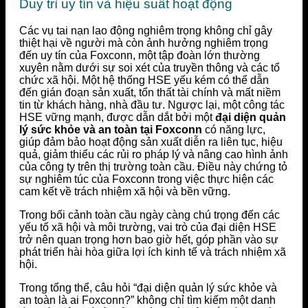
Duy trì uy tín và hiệu suất hoạt động
Các vụ tai nạn lao động nghiêm trọng không chỉ gây
thiệt hại về người mà còn ảnh hưởng nghiêm trọng
đến uy tín của Foxconn, một tập đoàn lớn thường
xuyên nằm dưới sự soi xét của truyền thông và các tổ
chức xã hội. Một hệ thống HSE yếu kém có thể dẫn
đến gián đoạn sản xuất, tổn thất tài chính và mất niềm
tin từ khách hàng, nhà đầu tư. Ngược lại, một công tác
HSE vững mạnh, được dẫn dắt bởi một
đại diện quản
lý sức khỏe và an toàn tại Foxconn
có năng lực,
giúp đảm bảo hoạt động sản xuất diễn ra liên tục, hiệu
quả, giảm thiểu các rủi ro pháp lý và nâng cao hình ảnh
của công ty trên thị trường toàn cầu. Điều này chứng tỏ
sự nghiêm túc của Foxconn trong việc thực hiện các
cam kết về trách nhiệm xã hội và bền vững.
Trong bối cảnh toàn cầu ngày càng chú trọng đến các
yếu tố xã hội và môi trường, vai trò của đại diện HSE
trở nên quan trọng hơn bao giờ hết, góp phần vào sự
phát triển hài hòa giữa lợi ích kinh tế và trách nhiệm xã
hội.
Trong tổng thể, câu hỏi “đại diện quản lý sức khỏe và
an toàn là ai Foxconn?” không chỉ tìm kiếm một danh