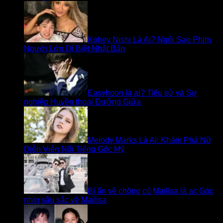
Kohey Nishi Là Ai? Ngôi Sao Phim
Người Lớn Dị Biệt Nhật Bản
Easyhoon là ai? Tiểu sử và Sự
nghiệp Huyền thoại Đường Giữa
Melody Marks Là Ai: Khám Phá Nữ
Diễn Viên Nổi Tiếng Gốc Mỹ
Bí ẩn về chồng cũ Mailisa là ai: Góc
nhìn sâu sắc về Mailisa