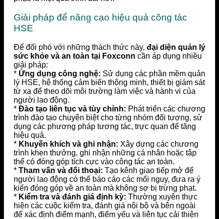
Giải pháp để nâng cao hiệu quả công tác
HSE
Để đối phó với những thách thức này,
đại diện quản lý
sức khỏe và an toàn tại Foxconn
cần áp dụng nhiều
giải pháp:
*
Ứng dụng công nghệ:
Sử dụng các phần mềm quản
lý HSE, hệ thống cảm biến thông minh, thiết bị giám sát
từ xa để theo dõi môi trường làm việc và hành vi của
người lao động.
*
Đào tạo liên tục và tùy chỉnh:
Phát triển các chương
trình đào tạo chuyên biệt cho từng nhóm đối tượng, sử
dụng các phương pháp tương tác, trực quan để tăng
hiệu quả.
*
Khuyến khích và ghi nhận:
Xây dựng các chương
trình khen thưởng, ghi nhận những cá nhân hoặc tập
thể có đóng góp tích cực vào công tác an toàn.
*
Tham vấn và đối thoại:
Tạo kênh giao tiếp mở để
người lao động có thể báo cáo các mối nguy, đưa ra ý
kiến đóng góp về an toàn mà không sợ bị trừng phạt.
*
Kiểm tra và đánh giá định kỳ:
Thường xuyên thực
hiện các cuộc kiểm tra, đánh giá nội bộ và bên ngoài
để xác định điểm mạnh, điểm yếu và liên tục cải thiện