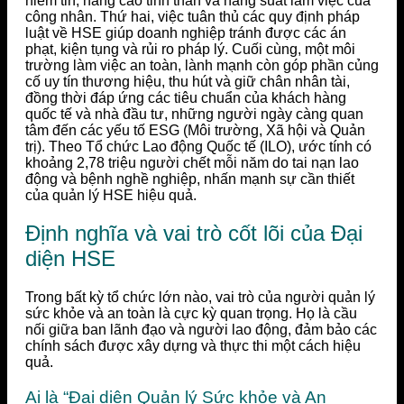
niềm tin, nâng cao tinh thần và năng suất làm việc của
công nhân. Thứ hai, việc tuân thủ các quy định pháp
luật về HSE giúp doanh nghiệp tránh được các án
phạt, kiện tụng và rủi ro pháp lý. Cuối cùng, một môi
trường làm việc an toàn, lành mạnh còn góp phần củng
cố uy tín thương hiệu, thu hút và giữ chân nhân tài,
đồng thời đáp ứng các tiêu chuẩn của khách hàng
quốc tế và nhà đầu tư, những người ngày càng quan
tâm đến các yếu tố ESG (Môi trường, Xã hội và Quản
trị). Theo Tổ chức Lao động Quốc tế (ILO), ước tính có
khoảng 2,78 triệu người chết mỗi năm do tai nạn lao
động và bệnh nghề nghiệp, nhấn mạnh sự cần thiết
của quản lý HSE hiệu quả.
Định nghĩa và vai trò cốt lõi của Đại
diện HSE
Trong bất kỳ tổ chức lớn nào, vai trò của người quản lý
sức khỏe và an toàn là cực kỳ quan trọng. Họ là cầu
nối giữa ban lãnh đạo và người lao động, đảm bảo các
chính sách được xây dựng và thực thi một cách hiệu
quả.
Ai là “Đại diện Quản lý Sức khỏe và An