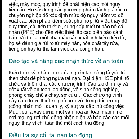
việc, máy móc, quy trình để phát hiện các mối nguy
tiềm ẩn. Họ sử dụng các phương pháp đánh giá rủi ro
chuyên nghiệp để xác định mức độ nguy hiểm và đề
xuất các biện pháp kiểm soát phù hợp, từ việc thay đổi
quy trình, cải tiến thiết bị, cung cấp thiết bị bảo hộ cá
nhân (PPE) cho đến việc thiết lập các biển báo cảnh
báo. Ví dụ, tại một nhà máy sản xuất linh kiện điện tử,
họ sẽ đánh giá rủi ro từ máy hàn, hóa chất tẩy rửa,
tiếng ồn hay tư thế làm việc của công nhân.
Đào tạo và nâng cao nhận thức về an toàn
Kiến thức và nhận thức của người lao động là yếu tố
then chốt để phòng ngừa tai nạn. Đại diện HSE phải tổ
chức và triển khai các chương trình đào tạo định kỳ và
đột xuất về an toàn lao động, vệ sinh công nghiệp,
phòng cháy chữa cháy, sơ cứu… Các chương trình
này cần được thiết kế phù hợp với từng đối tượng
(công nhân mới, quản lý, kỹ sư) và đặc thù công việc.
Mục tiêu là xây dựng một văn hóa an toàn mạnh mẽ,
nơi mọi người chủ động nhận diện và báo cáo các mối
nguy, thay vì chỉ tuân thủ một cách thụ động.
Điều tra sự cố, tai nạn lao động