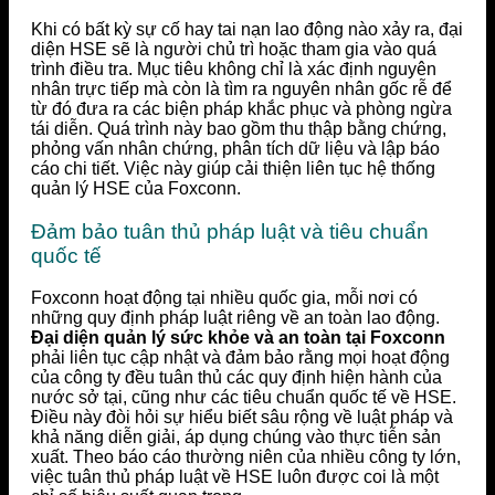
Khi có bất kỳ sự cố hay tai nạn lao động nào xảy ra, đại
diện HSE sẽ là người chủ trì hoặc tham gia vào quá
trình điều tra. Mục tiêu không chỉ là xác định nguyên
nhân trực tiếp mà còn là tìm ra nguyên nhân gốc rễ để
từ đó đưa ra các biện pháp khắc phục và phòng ngừa
tái diễn. Quá trình này bao gồm thu thập bằng chứng,
phỏng vấn nhân chứng, phân tích dữ liệu và lập báo
cáo chi tiết. Việc này giúp cải thiện liên tục hệ thống
quản lý HSE của Foxconn.
Đảm bảo tuân thủ pháp luật và tiêu chuẩn
quốc tế
Foxconn hoạt động tại nhiều quốc gia, mỗi nơi có
những quy định pháp luật riêng về an toàn lao động.
Đại diện quản lý sức khỏe và an toàn tại Foxconn
phải liên tục cập nhật và đảm bảo rằng mọi hoạt động
của công ty đều tuân thủ các quy định hiện hành của
nước sở tại, cũng như các tiêu chuẩn quốc tế về HSE.
Điều này đòi hỏi sự hiểu biết sâu rộng về luật pháp và
khả năng diễn giải, áp dụng chúng vào thực tiễn sản
xuất. Theo báo cáo thường niên của nhiều công ty lớn,
việc tuân thủ pháp luật về HSE luôn được coi là một