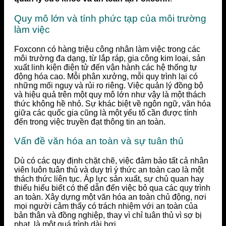
Quy mô lớn và tính phức tạp của môi trường
làm việc
Foxconn có hàng triệu công nhân làm việc trong các
môi trường đa dạng, từ lắp ráp, gia công kim loại, sản
xuất linh kiện điện tử đến vận hành các hệ thống tự
động hóa cao. Mỗi phân xưởng, mỗi quy trình lại có
những mối nguy và rủi ro riêng. Việc quản lý đồng bộ
và hiệu quả trên một quy mô lớn như vậy là một thách
thức không hề nhỏ. Sự khác biệt về ngôn ngữ, văn hóa
giữa các quốc gia cũng là một yếu tố cần được tính
đến trong việc truyền đạt thông tin an toàn.
Vấn đề văn hóa an toàn và sự tuân thủ
Dù có các quy định chặt chẽ, việc đảm bảo tất cả nhân
viên luôn tuân thủ và duy trì ý thức an toàn cao là một
thách thức liên tục. Áp lực sản xuất, sự chủ quan hay
thiếu hiểu biết có thể dẫn đến việc bỏ qua các quy trình
an toàn. Xây dựng một văn hóa an toàn chủ động, nơi
mọi người cảm thấy có trách nhiệm với an toàn của
bản thân và đồng nghiệp, thay vì chỉ tuân thủ vì sợ bị
phạt, là một quá trình dài hơi.