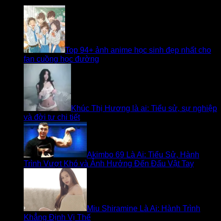
Top 94+ ảnh anime học sinh đẹp nhất cho
fan cuồng học đường
Khúc Thị Hương là ai: Tiểu sử, sự nghiệp
và đời tư chi tiết
Akimbo 69 Là Ai: Tiểu Sử, Hành
Trình Vượt Khó và Ảnh Hưởng Đến Đấu Vật Tay
Miu Shiramine Là Ai: Hành Trình
Khẳng Định Vị Thế