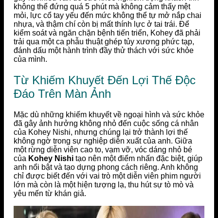
không thể đứng quá 5 phút mà không cảm thấy mệt
mỏi, lực cổ tay yếu đến mức không thể tự mở nắp chai
nhựa, và thậm chí còn bị mất thính lực ở tai trái. Để
kiểm soát và ngăn chặn bệnh tiến triển, Kohey đã phải
trải qua một ca phẫu thuật ghép tủy xương phức tạp,
đánh dấu một hành trình đầy thử thách với sức khỏe
của mình.
Từ Khiếm Khuyết Đến Lợi Thế Độc
Đáo Trên Màn Ảnh
Mặc dù những khiếm khuyết về ngoại hình và sức khỏe
đã gây ảnh hưởng không nhỏ đến cuộc sống cá nhân
của Kohey Nishi, nhưng chúng lại trở thành lợi thế
không ngờ trong sự nghiệp diễn xuất của anh. Giữa
một rừng diễn viên cao to, vạm vỡ, vóc dáng nhỏ bé
của
Kohey Nishi
tạo nên một điểm nhấn đặc biệt, giúp
anh nổi bật và tạo dựng phong cách riêng. Anh không
chỉ được biết đến với vai trò một diễn viên phim người
lớn mà còn là một hiện tượng lạ, thu hút sự tò mò và
yêu mến từ khán giả.