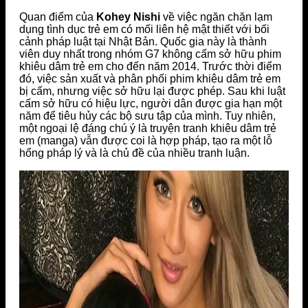
Quan điểm của
Kohey Nishi
về việc ngăn chặn lạm
dụng tình dục trẻ em có mối liên hệ mật thiết với bối
cảnh pháp luật tại Nhật Bản. Quốc gia này là thành
viên duy nhất trong nhóm G7 không cấm sở hữu phim
khiêu dâm trẻ em cho đến năm 2014. Trước thời điểm
đó, việc sản xuất và phân phối phim khiêu dâm trẻ em
bị cấm, nhưng việc sở hữu lại được phép. Sau khi luật
cấm sở hữu có hiệu lực, người dân được gia hạn một
năm để tiêu hủy các bộ sưu tập của mình. Tuy nhiên,
một ngoại lệ đáng chú ý là truyện tranh khiêu dâm trẻ
em (manga) vẫn được coi là hợp pháp, tạo ra một lỗ
hổng pháp lý và là chủ đề của nhiều tranh luận.