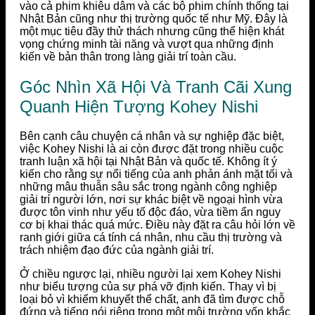
vào cả phim khiêu dâm và các bộ phim chính thống tại
Nhật Bản cũng như thị trường quốc tế như Mỹ. Đây là
một mục tiêu đầy thử thách nhưng cũng thể hiện khát
vọng chứng minh tài năng và vượt qua những định
kiến về bản thân trong làng giải trí toàn cầu.
Góc Nhìn Xã Hội Và Tranh Cãi Xung
Quanh Hiện Tượng Kohey Nishi
Bên cạnh câu chuyện cá nhân và sự nghiệp đặc biệt,
việc Kohey Nishi là ai còn được đặt trong nhiều cuộc
tranh luận xã hội tại Nhật Bản và quốc tế. Không ít ý
kiến cho rằng sự nổi tiếng của anh phản ánh mặt tối và
những mâu thuẫn sâu sắc trong ngành công nghiệp
giải trí người lớn, nơi sự khác biệt về ngoại hình vừa
được tôn vinh như yếu tố độc đáo, vừa tiềm ẩn nguy
cơ bị khai thác quá mức. Điều này đặt ra câu hỏi lớn về
ranh giới giữa cá tính cá nhân, nhu cầu thị trường và
trách nhiệm đạo đức của ngành giải trí.
Ở chiều ngược lại, nhiều người lại xem Kohey Nishi
như biểu tượng của sự phá vỡ định kiến. Thay vì bị
loại bỏ vì khiếm khuyết thể chất, anh đã tìm được chỗ
đứng và tiếng nói riêng trong một môi trường vốn khắc