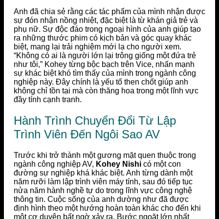
Anh đã chia sẻ rằng các tác phẩm của mình nhận được
sự đón nhận nồng nhiệt, đặc biệt là từ khán giả trẻ và
phụ nữ. Sự độc đáo trong ngoại hình của anh giúp tạo
ra những thước phim có kịch bản và góc quay khác
biệt, mang lại trải nghiệm mới lạ cho người xem.
“Không có ai là người lớn lại trông giống một đứa trẻ
như tôi,” Kohey từng bộc bạch trên Vice, nhấn mạnh
sự khác biệt khó tìm thấy của mình trong ngành công
nghiệp này. Đây chính là yếu tố then chốt giúp anh
không chỉ tồn tại mà còn thăng hoa trong một lĩnh vực
đầy tính cạnh tranh.
Hành Trình Chuyển Đổi Từ Lập
Trình Viên Đến Ngôi Sao AV
Trước khi trở thành một gương mặt quen thuộc trong
ngành công nghiệp AV,
Kohey Nishi
có một con
đường sự nghiệp khá khác biệt. Anh từng dành một
năm rưỡi làm lập trình viên máy tính, sau đó tiếp tục
nửa năm hành nghề tự do trong lĩnh vực công nghệ
thông tin. Cuộc sống của anh dường như đã được
định hình theo một hướng hoàn toàn khác cho đến khi
một cơ duyên bất ngờ xảy ra. Bước ngoặt lớn nhất