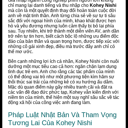
Gia nhập ngành công nghiệp phim người lớn không
chỉ mang lại danh tiếng và thu nhập cho
Kohey Nishi
mà còn là một quyết định thay đổi hoàn toàn cuộc đời
anh về mặt tinh thần. Anh từng chia sẻ về sự tự ti sâu
sắc đối với ngoại hình của mình, khao khát được hẹn
hò và yêu đương nhưng luôn cảm thấy bị bỏ lại phía
sau. Tuy nhiên, khi trở thành một diễn viên AV, anh dần
trở nên tự tin hơn, biết cách bộc lộ những ưu điểm độc
đáo của bản thân và quan trọng hơn, được tiếp xúc với
những cô gái xinh đẹp, điều mà trước đây anh chỉ có
thể mơ ước.
Bên cạnh những lợi ích cá nhân, Kohey Nishi còn nuôi
dưỡng một mục tiêu cao cả hơn: ngăn chặn lạm dụng
tình dục trẻ em. Anh cho rằng các tác phẩm của mình
có thể đóng vai trò như một phương tiện kìm hãm sự
thôi thúc sai trái của những kẻ có xu hướng ấu dâm.
Mặc dù quan điểm này gây nhiều tranh cãi và đặt ra
các vấn đề đạo đức phức tạp, Kohey vẫn kiên định với
niềm tin của mình, thể hiện một suy nghĩ sâu sắc về tác
động xã hội của công việc anh đang làm.
Pháp Luật Nhật Bản Và Tham Vọng
Tương Lai Của Kohey Nishi