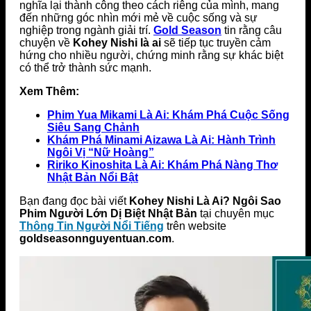
nghĩa lại thành công theo cách riêng của mình, mang
đến những góc nhìn mới mẻ về cuộc sống và sự
nghiệp trong ngành giải trí.
Gold Season
tin rằng câu
chuyện về
Kohey Nishi là ai
sẽ tiếp tục truyền cảm
hứng cho nhiều người, chứng minh rằng sự khác biệt
có thể trở thành sức mạnh.
Xem Thêm:
Phim Yua Mikami Là Ai: Khám Phá Cuộc Sống
Siêu Sang Chảnh
Khám Phá Minami Aizawa Là Ai: Hành Trình
Ngôi Vị “Nữ Hoàng”
Ririko Kinoshita Là Ai: Khám Phá Nàng Thơ
Nhật Bản Nổi Bật
Bạn đang đọc bài viết
Kohey Nishi Là Ai? Ngôi Sao
Phim Người Lớn Dị Biệt Nhật Bản
tại chuyên mục
Thông Tin Người Nổi Tiếng
trên website
goldseasonnguyentuan.com
.