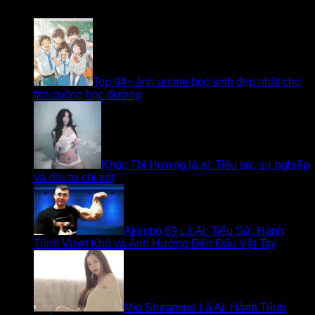
Bài viết liên quan
Top 94+ ảnh anime học sinh đẹp nhất cho
fan cuồng học đường
Khúc Thị Hương là ai: Tiểu sử, sự nghiệp
và đời tư chi tiết
Akimbo 69 Là Ai: Tiểu Sử, Hành
Trình Vượt Khó và Ảnh Hưởng Đến Đấu Vật Tay
Miu Shiramine Là Ai: Hành Trình