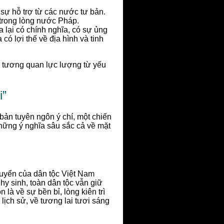
sự hỗ trợ từ các nước tư bản.
 trong lòng nước Pháp.
a lại có chính nghĩa, có sự ủng
ó lợi thế về địa hình và tinh
 tương quan lực lượng từ yếu
i”
bản tuyên ngôn ý chí, một chiến
hững ý nghĩa sâu sắc cả về mặt
chuyển của dân tộc Việt Nam
hy sinh, toàn dân tộc vẫn giữ
là về sự bền bỉ, lòng kiên trì
 lịch sử, về tương lai tươi sáng