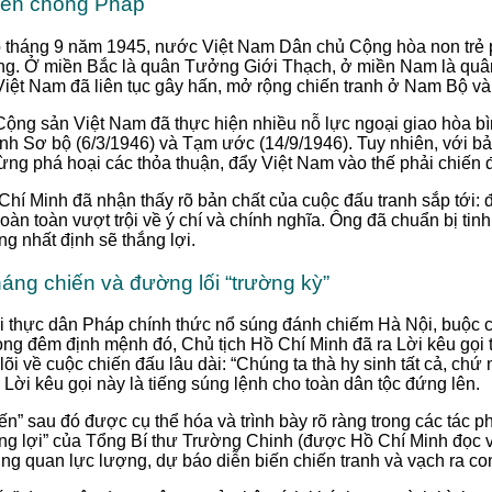
hiến chống Pháp
o tháng 9 năm 1945, nước Việt Nam Dân chủ Cộng hòa non trẻ p
ộng. Ở miền Bắc là quân Tưởng Giới Thạch, ở miền Nam là quân
Việt Nam đã liên tục gây hấn, mở rộng chiến tranh ở Nam Bộ v
ộng sản Việt Nam đã thực hiện nhiều nỗ lực ngoại giao hòa b
định Sơ bộ (6/3/1946) và Tạm ước (14/9/1946). Tuy nhiên, với 
ừng phá hoại các thỏa thuận, đẩy Việt Nam vào thế phải chiến 
Chí Minh đã nhận thấy rõ bản chất của cuộc đấu tranh sắp tới: 
hoàn toàn vượt trội về ý chí và chính nghĩa. Ông đã chuẩn bị ti
ng nhất định sẽ thắng lợi.
háng chiến và đường lối “trường kỳ”
 thực dân Pháp chính thức nổ súng đánh chiếm Hà Nội, buộc c
ong đêm định mệnh đó, Chủ tịch Hồ Chí Minh đã ra Lời kêu gọi 
i về cuộc chiến đấu lâu dài: “Chúng ta thà hy sinh tất cả, chứ
 Lời kêu gọi này là tiếng súng lệnh cho toàn dân tộc đứng lên.
ến” sau đó được cụ thể hóa và trình bày rõ ràng trong các tác 
ắng lợi” của Tổng Bí thư Trường Chinh (được Hồ Chí Minh đọc 
ng quan lực lượng, dự báo diễn biến chiến tranh và vạch ra co