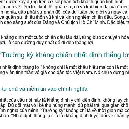
n” được xây dựng trên cơ sở phân tích khách quan tình hình:
ạnh về tiềm lực kinh tế, quân sự, có vũ khí hiện đại và được 
nh nghĩa, gặp phải sự phản đối của dư luận thế giới và ngay cả
và quân sự, thiếu thốn vũ khí và kinh nghiệm chiến đấu. Song, t
 đạo sáng suốt của Đảng và Chủ tịch Hồ Chí Minh. Đặc biệt, ta c
 khẳng định một cuộc chiến đấu lâu dài, từng bước chuyển hóa
lợi, là con đường duy nhất để đi đến thắng lợi.
“Trường kỳ kháng chiến nhất định thắng lợ
nhất định thắng lợi” không chỉ là một khẩu hiệu mà còn là một 
g viên tinh thần vô giá cho dân tộc Việt Nam. Nó chứa đựng n
, tự chủ và niềm tin vào chính nghĩa
nhất của câu nói này là khẳng định ý chí kiên định, không lay 
lập. Dù đối mặt với kẻ thù hùng mạnh, dù phải trải qua gian khổ 
nh nghĩa của mình. “Trường kỳ” không chỉ là về thời gian mà còn 
n. “Nhất định thắng lợi” là lời khẳng định tuyệt đối về chân lý