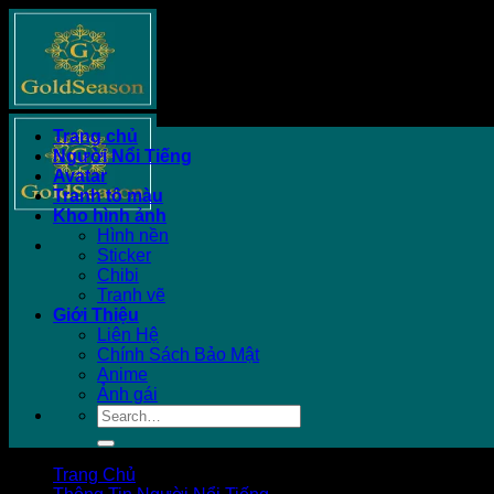
Chuyển
đến
nội
dung
Trang chủ
Người Nổi Tiếng
Avatar
Tranh tô màu
Kho hình ảnh
Hình nền
Sticker
Chibi
Tranh vẽ
Giới Thiệu
Liên Hệ
Chính Sách Bảo Mật
Anime
Ảnh gái
Trang Chủ