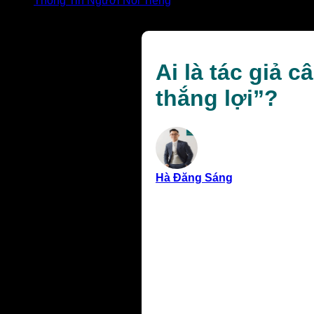
Thông Tin Người Nổi Tiếng
Ai là tác giả câu nói “Trường kỳ kháng chiến nhất định t
Ai là tác giả 
thắng lợi”?
Hà Đăng Sáng