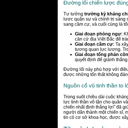
Đường lối chiến lược đún
Tư tưởng
trường kỳ kháng chiế
lược quân sự và chính trị sáng
sang cầm cự, và cuối cùng là tổ
Giai đoạn phòng ngự:
Kh
căn cứ địa Việt Bắc để tr
Giai đoạn cầm cự:
Ta xây
tương quan lực lượng. Tro
Giai đoạn tổng phản côn
quyết định để giành thắng 
Đường lối này phù hợp với điều 
được những tổn thất không đáng
Nguồn cổ vũ tinh thần to l
Trong suốt chiều dài cuộc khán
lực tinh thần vô tận cho quân và
chiến nhất định thắng lợi” đã g
người dân thành một chiến sĩ, 
tin có cơ sở khoa học, được xây