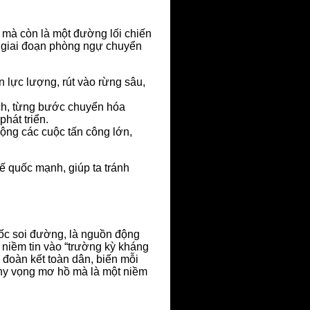
 mà còn là một đường lối chiến
ừ giai đoạn phòng ngự chuyển
 lực lượng, rút vào rừng sâu,
ịch, từng bước chuyển hóa
hát triển.
động các cuộc tấn công lớn,
ế quốc mạnh, giúp ta tránh
uốc soi đường, là nguồn động
, niềm tin vào “trường kỳ kháng
i đoàn kết toàn dân, biến mỗi
t hy vọng mơ hồ mà là một niềm