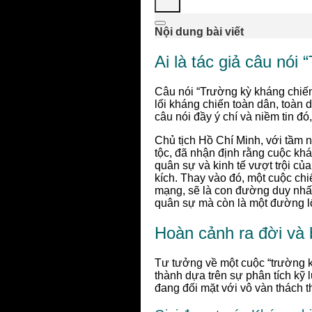
Nội dung bài viết
Ai là tác giả câu nói
Câu nói “Trường kỳ kháng chiến 
lối kháng chiến toàn dân, toàn d
câu nói đầy ý chí và niềm tin đó
Chủ tịch Hồ Chí Minh, với tầm 
tộc, đã nhận định rằng cuộc kh
quân sự và kinh tế vượt trội c
kích. Thay vào đó, một cuộc chi
mạng, sẽ là con đường duy nhất
quân sự mà còn là một đường lối 
Hoàn cảnh ra đời và b
Tư tưởng về một cuộc “trường k
thành dựa trên sự phân tích kỹ
đang đối mặt với vô vàn thách t