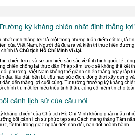
 “Trường kỳ kháng chiến nhất định thắng lợi
nhất định thắng lợi” là một trong những luận điểm cốt lõi, là t
iện của Việt Nam. Người đã đưa ra và kiên trì thực hiện đường l
, chính là
Chủ tịch Hồ Chí Minh vĩ đại
.
nhìn chiến lược và sự am hiểu sâu sắc về tình hình quốc tế cũn
áng chiến chống lại thực dân Pháp xâm lược sẽ không thể kết t
ủa đối phương, Việt Nam không thể giành chiến thắng ngay lập 
ến đấu lâu dài, bền bỉ, tiêu hao sức địch, đồng thời xây dựng và
 dẫn đến thắng lợi cuối cùng. Tư tưởng “trường kỳ kháng chiến
chính trị, một lời hiệu triệu tinh thần, củng cố niềm tin cho toà
ối cảnh lịch sử của câu nói
ỳ kháng chiến” của Chủ tịch Hồ Chí Minh không phải ngẫu nhiê
 lưỡng bối cảnh lịch sử phức tạp sau Cách mạng tháng Tám năm
hức, từ thù trong giặc ngoài đến nạn đói, nạn dốt hoành hành.