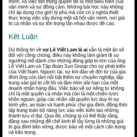
mình, và việc tôn trọng quyền đó là một biểu hiện của
văn minh và sự đồng cảm. Những bài học này không
chỉ áp dụng cho giới tỷ phú mà còn có ý nghĩa thiết
thực trong việc xây dựng một xã hội văn minh, nơi giá
trị cá nhân và sự tôn trọng lẫn nhau được đề cao.
Kết Luận
Dù thông tin về
vợ Lê Viết Lam là ai
vẫn là một ẩn số
đối với công chúng, điều này không làm giảm đi sự
ngưỡng mộ dành cho những đóng góp to lớn của ông
Lê Viết Lam và Tập đoàn Sun Group cho sự phát triển
của Việt Nam. Ngược lại, sự kín đáo về đời tư của gia
đình ông còn làm nổi bật thêm sự chuyên nghiệp, tập
trung vào giá trị cốt lõi và tầm nhìn dài hạn của một
doanh nhân hàng đầu. Việc bảo vệ sự riêng tư không
chỉ là một quyền cá nhân mà còn là một chiến lược
khôn ngoan, giúp các nhân vật quyền lực duy trì sự
bình yên, an toàn và hạnh phúc cho gia đình, đồng thời
tập trung toàn bộ năng lực vào việc kiến tạo những
thành tựu vĩ đại. Qua đó, chúng ta có thể thấy rằng,
đằng sau những đế chế kinh tế lẫy lừng là những giá
trị gia đình bền vững, được bảo vệ một cách cẩn trọng
và trân trọng.