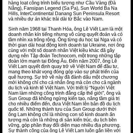
hàng loạt công trình biểu tượng như Cầu Vàng (Đà
Nẵng), Fansipan Legend (Sa Pa), Sun World Ba Na
Hills, InterContinental Danang Sun Peninsula Resort
và nhiều dự án khác trải dài từ Bắc vào Nam.
Sinh năm 1968 tại Thanh Hóa, ông Lê Viết Lam là một
doanh nhân kín tiếng nhưng vô cùng quyết đoán và có
tầm nhìn xa trông rộng. Ông từng du học tại Nga và có
thời gian dài hoạt động kinh doanh tại Ukraine, nơi ông
cùng với một số doanh nhân Việt kiều khác đã gây
dựng nên Tập đoàn Technocom, một trong những tập
đoàn lớn mạnh tại Đông Âu. Đến năm 2007, ông Lê
Viết Lam quyết định quay trở về Việt Nam để đầu tư,
mang theo khát vọng đóng góp vào sự phát triển của
quê hương. Sự trở về này đã đánh dấu một chương
mới không chỉ cho cá nhân ông mà còn cho cả ngành
du lịch và kinh tế Việt Nam. Với triết lý “Người Việt
Nam làm những công trình đẳng cấp thế giới”, ông và
Sun Group đã không ngừng kiến tạo, nâng tầm giá trị
cho nhiều điểm đến, đưa Việt Nam lên bản đồ du lịch
quốc tế. Những thành tựu của Sun Group dưới thời
ông Lam không chỉ là những con số kinh doanh ấn
tượng mà còn là những di sản kiến trúc, du lịch bền
vững, góp phần thay đổi diện mạo nhiều địa phương.
Sự thành công của ông Lê Viết Lam luôn gắn liền với