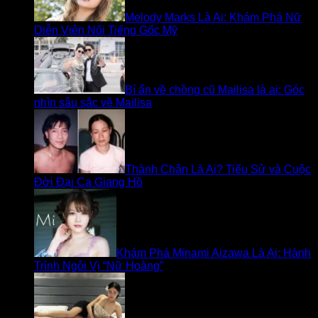
Melody Marks Là Ai: Khám Phá Nữ
Diễn Viên Nổi Tiếng Gốc Mỹ
Bí ẩn về chồng cũ Mailisa là ai: Góc
nhìn sâu sắc về Mailisa
Thành Chân Là Ai? Tiểu Sử và Cuộc
Đời Đại Ca Giang Hồ
Khám Phá Minami Aizawa Là Ai: Hành
Trình Ngôi Vị “Nữ Hoàng”