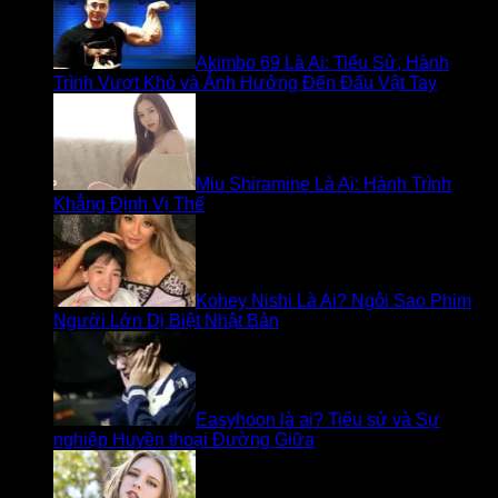
Akimbo 69 Là Ai: Tiểu Sử, Hành
Trình Vượt Khó và Ảnh Hưởng Đến Đấu Vật Tay
Miu Shiramine Là Ai: Hành Trình
Khẳng Định Vị Thế
Kohey Nishi Là Ai? Ngôi Sao Phim
Người Lớn Dị Biệt Nhật Bản
Easyhoon là ai? Tiểu sử và Sự
nghiệp Huyền thoại Đường Giữa