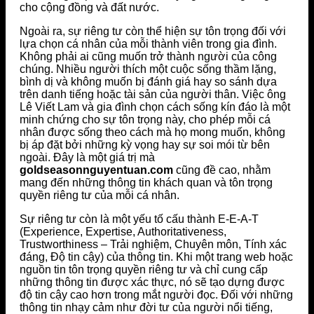
cho cộng đồng và đất nước.
Ngoài ra, sự riêng tư còn thể hiện sự tôn trọng đối với
lựa chọn cá nhân của mỗi thành viên trong gia đình.
Không phải ai cũng muốn trở thành người của công
chúng. Nhiều người thích một cuộc sống thầm lặng,
bình dị và không muốn bị đánh giá hay so sánh dựa
trên danh tiếng hoặc tài sản của người thân. Việc ông
Lê Viết Lam và gia đình chọn cách sống kín đáo là một
minh chứng cho sự tôn trọng này, cho phép mỗi cá
nhân được sống theo cách mà họ mong muốn, không
bị áp đặt bởi những kỳ vọng hay sự soi mói từ bên
ngoài. Đây là một giá trị mà
goldseasonnguyentuan.com
cũng đề cao, nhằm
mang đến những thông tin khách quan và tôn trọng
quyền riêng tư của mỗi cá nhân.
Sự riêng tư còn là một yếu tố cấu thành E-E-A-T
(Experience, Expertise, Authoritativeness,
Trustworthiness – Trải nghiệm, Chuyên môn, Tính xác
đáng, Độ tin cậy) của thông tin. Khi một trang web hoặc
nguồn tin tôn trọng quyền riêng tư và chỉ cung cấp
những thông tin được xác thực, nó sẽ tạo dựng được
độ tin cậy cao hơn trong mắt người đọc. Đối với những
thông tin nhạy cảm như đời tư của người nổi tiếng,