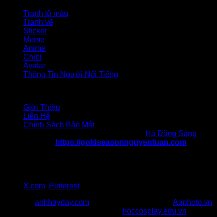
Tranh tô màu
Tranh vẽ
Sticker
Meme
Anime
Chibi
Avatar
Thông Tin Người Nổi Tiếng
Liên hệ
Giới Thiệu
Liên Hệ
Chính Sách Bảo Mật
Chịu trách nhiệm nội dung: Tác giả
Hà Đăng Sáng
Website:
https://goldseasonnguyentuan.com
Địa chỉ 1: 47 Nguyễn Tuân, Thanh Xuân, Hà Nội
Địa chỉ 2: 217 Cầu Giấy, quận Cầu Giấy, Hà Nội
SĐT: 036 986 057
Gmail:goldseasonnguyentuancom@gmail.com
X.com
,
Pinterest
Đối Tác:
anhhayday.com
khám phá kho ảnh đẹp,
Aaphoto.vn
cộng đồng sưu tầm hình ảnh chất,
hoccosplay.edu.vn
học