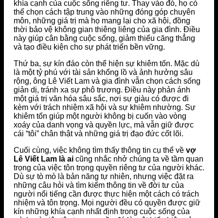
khía cạnh của cuộc sống riêng tư. Thay vào đó, họ có
thể chọn cách tập trung vào những đóng góp chuyên
môn, những giá trị mà họ mang lại cho xã hội, đồng
thời bảo vệ không gian thiêng liêng của gia đình. Điều
này giúp cân bằng cuộc sống, giảm thiểu căng thẳng
và tạo điều kiện cho sự phát triển bền vững.
Thứ ba, sự kín đáo còn thể hiện sự khiêm tốn. Mặc dù
là một tỷ phú với tài sản khổng lồ và ảnh hưởng sâu
rộng, ông Lê Viết Lam và gia đình vẫn chọn cách sống
giản dị, tránh xa sự phô trương. Điều này phản ánh
một giá trị văn hóa sâu sắc, nơi sự giàu có được đi
kèm với trách nhiệm xã hội và sự khiêm nhường. Sự
khiêm tốn giúp một người không bị cuốn vào vòng
xoáy của danh vọng và quyền lực, mà vẫn giữ được
cái “tôi” chân thật và những giá trị đạo đức cốt lõi.
Cuối cùng, việc không tìm thấy thông tin cụ thể về
vợ
Lê Viết Lam là ai
cũng nhắc nhở chúng ta về tầm quan
trọng của việc tôn trọng quyền riêng tư của người khác.
Dù sự tò mò là bản năng tự nhiên, nhưng việc đặt ra
những câu hỏi và tìm kiếm thông tin về đời tư của
người nổi tiếng cần được thực hiện một cách có trách
nhiệm và tôn trọng. Mọi người đều có quyền được giữ
kín những khía cạnh nhất định trong cuộc sống của