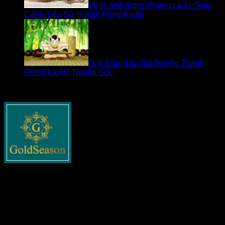
Võ Huỳnh Ngọc Phụng Là Ai: Toàn
Cảnh Tiểu Sử Hotgirl Pong Kyubi
Giải Đáp: Tác Giả Truyện Thánh
Gióng Là Ai? Nguồn Gốc
Về goldseasonnguyentuan.com
Goldseasonnguyentuan.com
– Thông tin cập nhật về bất
động sản cho tất cả các bạn. Chia sẻ tất cả những gì liên
quan tới lĩnh vực này như xây dựng, pháp lý nhà đất, phong
thủy và các tin tức nổi bật khác.
Danh mục