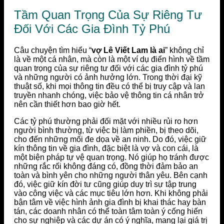
Tầm Quan Trọng Của Sự Riêng Tư
Đối Với Các Gia Đình Tỷ Phú
Câu chuyện tìm hiểu “
vợ Lê Viết Lam là ai
” không chỉ
là về một cá nhân, mà còn là một ví dụ điển hình về tầm
quan trọng của sự riêng tư đối với các gia đình tỷ phú
và những người có ảnh hưởng lớn. Trong thời đại kỹ
thuật số, khi mọi thông tin đều có thể bị truy cập và lan
truyền nhanh chóng, việc bảo vệ thông tin cá nhân trở
nên cần thiết hơn bao giờ hết.
Các tỷ phú thường phải đối mặt với nhiều rủi ro hơn
người bình thường, từ việc bị làm phiền, bị theo dõi,
cho đến những mối đe dọa về an ninh. Do đó, việc giữ
kín thông tin về gia đình, đặc biệt là vợ và con cái, là
một biện pháp tự vệ quan trọng. Nó giúp họ tránh được
những rắc rối không đáng có, đồng thời đảm bảo an
toàn và bình yên cho những người thân yêu. Bên cạnh
đó, việc giữ kín đời tư cũng giúp duy trì sự tập trung
vào công việc và các mục tiêu lớn hơn. Khi không phải
bận tâm về việc hình ảnh gia đình bị khai thác hay bàn
tán, các doanh nhân có thể toàn tâm toàn ý cống hiến
cho sự nghiệp và các dự án có ý nghĩa, mang lại giá trị