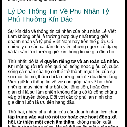
Lý Do Thông Tin Về Phu Nhân Tỷ
Phú Thường Kín Đáo
Sự kín đáo về thông tin cá nhân của phu nhân Lê Viết
Lam không phải là trường hợp duy nhất trong giới
doanh nhân và tỷ phú Việt Nam hay trên thế giới. Có
nhiều lý do sâu xa dẫn đến việc những người có địa vị
và tài sản lớn thường giữ kín thông tin về gia đình họ.
Thứ nhất, đó là vì
quyền riêng tư và an toàn cá nhân
.
Khi một người trở nên quá nổi tiếng hoặc giàu có, cuộc
sống cá nhân của họ có thể trở thành mục tiêu của sự
soi mói, tò mò, thậm chí là những mối đe dọa tiềm tàng.
Việc giữ kín thông tin về vợ con giúp bảo vệ họ khỏi
những nguy hiểm như bắt cóc, tống tiền, hoặc đơn
giản chỉ là sự làm phiền không đáng có từ công chúng
và giới truyền thông. Đối với các tỷ phú, an ninh cho
gia đình luôn là ưu tiên hàng đầu.
Thứ hai, nhiều phu nhân của các doanh nhân lớn chọn
tập trung vào vai trò nội trợ hoặc các hoạt động xã
hội, từ thiện một cách âm thầm
, không muốn xuất