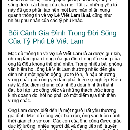
sống dưới cái bóng của cha mẹ. Tất cả những yếu tố
này đã góp phần tạo nên một bức màn bí ẩn xung
quanh thông tin về
vợ Lê Viết Lam là ai
, cũng như
nhiều phu nhân của các tỷ phú khác.
Bối Cảnh Gia Đình Trong Đời Sống
Của Tỷ Phú Lê Viết Lam
Mặc dù thông tin về
vợ Lê Viết Lam là ai
được giữ kín,
nhưng tầm quan trọng của gia đình trong đời sống của
ông là điều không thể phủ nhận. Trong nhiều bài phỏng
vấn hiếm hoi, ông Lê Viết Lam thường nhắc đến gia
đình như một nguồn động lực to lớn, là hậu phương
vững chắc giúp ông yên tâm phát triển sự nghiệp. Điều
này là đặc điểm chung của nhiều doanh nhân thành
đạt, bởi áp lực công việc và những thách thức trong
kinh doanh đòi hỏi họ phải có một điểm tựa tinh thần
vững chắc.
Ông Lam được biết đến là một người rất yêu thương
gia đình. Mặc dù công việc bận rộn, ông vẫn luôn dành
thời gian cho vợ con. Các con của ông cũng được giáo
dục kỹ lưỡng, nhiều người đã và đang tiếp nối truyền