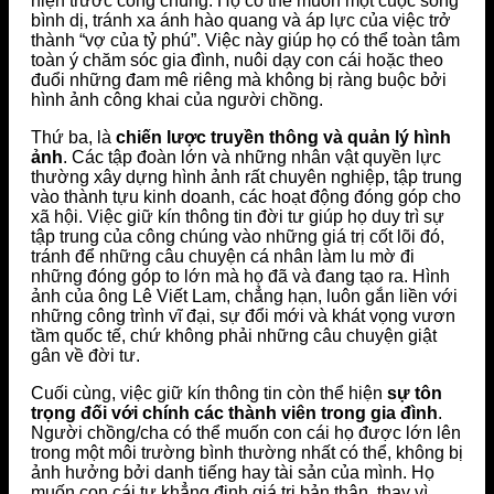
hiện trước công chúng. Họ có thể muốn một cuộc sống
bình dị, tránh xa ánh hào quang và áp lực của việc trở
thành “vợ của tỷ phú”. Việc này giúp họ có thể toàn tâm
toàn ý chăm sóc gia đình, nuôi dạy con cái hoặc theo
đuổi những đam mê riêng mà không bị ràng buộc bởi
hình ảnh công khai của người chồng.
Thứ ba, là
chiến lược truyền thông và quản lý hình
ảnh
. Các tập đoàn lớn và những nhân vật quyền lực
thường xây dựng hình ảnh rất chuyên nghiệp, tập trung
vào thành tựu kinh doanh, các hoạt động đóng góp cho
xã hội. Việc giữ kín thông tin đời tư giúp họ duy trì sự
tập trung của công chúng vào những giá trị cốt lõi đó,
tránh để những câu chuyện cá nhân làm lu mờ đi
những đóng góp to lớn mà họ đã và đang tạo ra. Hình
ảnh của ông Lê Viết Lam, chẳng hạn, luôn gắn liền với
những công trình vĩ đại, sự đổi mới và khát vọng vươn
tầm quốc tế, chứ không phải những câu chuyện giật
gân về đời tư.
Cuối cùng, việc giữ kín thông tin còn thể hiện
sự tôn
trọng đối với chính các thành viên trong gia đình
.
Người chồng/cha có thể muốn con cái họ được lớn lên
trong một môi trường bình thường nhất có thể, không bị
ảnh hưởng bởi danh tiếng hay tài sản của mình. Họ
muốn con cái tự khẳng định giá trị bản thân, thay vì