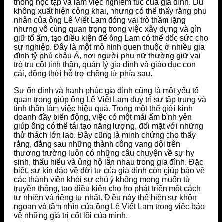
thống học tập và làm việc nghiêm túc của gia đình. Dù
không xuất hiện công khai, nhưng có thể thấy rằng phu
nhân của ông Lê Viết Lam đóng vai trò thầm lặng
nhưng vô cùng quan trọng trong việc xây dựng và gìn
giữ tổ ấm, tạo điều kiện để ông Lam có thể dốc sức cho
sự nghiệp. Đây là một mô hình quen thuộc ở nhiều gia
đình tỷ phú châu Á, nơi người phụ nữ thường giữ vai
trò trụ cột tinh thần, quản lý gia đình và giáo dục con
cái, đồng thời hỗ trợ chồng từ phía sau.
Sự ổn định và hạnh phúc gia đình cũng là một yếu tố
quan trọng giúp ông Lê Viết Lam duy trì sự tập trung và
tinh thần làm việc hiệu quả. Trong một thế giới kinh
doanh đầy biến động, việc có một mái ấm bình yên
giúp ông có thể tái tạo năng lượng, đối mặt với những
thử thách lớn lao. Đây cũng là minh chứng cho thấy
rằng, đằng sau những thành công vang dội trên
thương trường luôn có những câu chuyện về sự hy
sinh, thấu hiểu và ủng hộ lẫn nhau trong gia đình. Đặc
biệt, sự kín đáo về đời tư của gia đình còn giúp bảo vệ
các thành viên khỏi sự chú ý không mong muốn từ
truyền thông, tạo điều kiện cho họ phát triển một cách
tự nhiên và riêng tư nhất. Điều này thể hiện sự khôn
ngoan và tầm nhìn của ông Lê Viết Lam trong việc bảo
vệ những giá trị cốt lõi của mình.