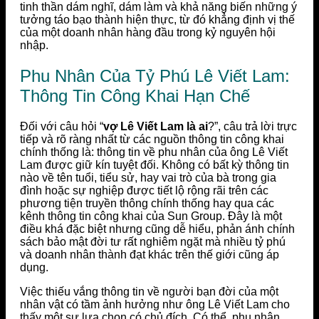
tinh thần dám nghĩ, dám làm và khả năng biến những ý
tưởng táo bạo thành hiện thực, từ đó khẳng định vị thế
của một doanh nhân hàng đầu trong kỷ nguyên hội
nhập.
Phu Nhân Của Tỷ Phú Lê Viết Lam:
Thông Tin Công Khai Hạn Chế
Đối với câu hỏi “
vợ Lê Viết Lam là ai
?”, câu trả lời trực
tiếp và rõ ràng nhất từ các nguồn thông tin công khai
chính thống là: thông tin về phu nhân của ông Lê Viết
Lam được giữ kín tuyệt đối. Không có bất kỳ thông tin
nào về tên tuổi, tiểu sử, hay vai trò của bà trong gia
đình hoặc sự nghiệp được tiết lộ rộng rãi trên các
phương tiện truyền thông chính thống hay qua các
kênh thông tin công khai của Sun Group. Đây là một
điều khá đặc biệt nhưng cũng dễ hiểu, phản ánh chính
sách bảo mật đời tư rất nghiêm ngặt mà nhiều tỷ phú
và doanh nhân thành đạt khác trên thế giới cũng áp
dụng.
Việc thiếu vắng thông tin về người bạn đời của một
nhân vật có tầm ảnh hưởng như ông Lê Viết Lam cho
thấy một sự lựa chọn có chủ đích. Có thể, phu nhân