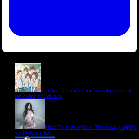
Bài viết liên quan
Top 94+ ảnh anime học sinh đẹp nhất cho
fan cuồng học đường
Khúc Thị Hương là ai: Tiểu sử, sự nghiệp
và đời tư chi tiết