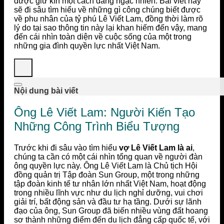
được giữ kín một cách đáng ngạc nhiên. Bài viết này
sẽ đi sâu tìm hiểu về những gì công chúng biết được
về phu nhân của tỷ phú Lê Viết Lam, đồng thời làm rõ
lý do tại sao thông tin này lại khan hiếm đến vậy, mang
đến cái nhìn toàn diện về cuộc sống của một trong
những gia đình quyền lực nhất Việt Nam.
Nội dung bài viết
Ông Lê Viết Lam: Người Kiến Tạo
Những Công Trình Biểu Tượng
Trước khi đi sâu vào tìm hiểu
vợ Lê Viết Lam là ai
,
chúng ta cần có một cái nhìn tổng quan về người đàn
ông quyền lực này. Ông Lê Viết Lam là Chủ tịch Hội
đồng quản trị Tập đoàn Sun Group, một trong những
tập đoàn kinh tế tư nhân lớn nhất Việt Nam, hoạt động
trong nhiều lĩnh vực như du lịch nghỉ dưỡng, vui chơi
giải trí, bất động sản và đầu tư hạ tầng. Dưới sự lãnh
đạo của ông, Sun Group đã biến nhiều vùng đất hoang
sơ thành những điểm đến du lịch đẳng cấp quốc tế, với