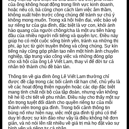
của ông không hoạt động trong lĩnh vực kinh doanh,
hoặc nếu có, bà cũng chọn cách làm việc âm thầm,
không xuất hiện trước công chúng để tránh sự chú ý
không mong muốn. Trong xã hội hiện đại, việc bảo vệ
sự riêng tư của gia đình, đặc biệt là vợ con, khỏi ánh
hào quang của người chồng/cha là một ưu tiên hàng
đầu của nhiều người nổi tiếng và quyền lực. Điều này
giúp họ có một cuộc sống bình yên, tránh xa những thị
phi, áp lực từ giới truyền thông và công chúng. Sự kín
tiếng này cũng góp phần tạo nên một hình ảnh chuyên
nghiệp, tập trung vào công việc và những đóng góp
cho xã hội của ông Lê Viết Lam, thay vì để đời tư cá
nhân trở thành chủ đề bàn tán.
Thông tin về gia đình ông Lê Viết Lam thường chỉ
được đề cập trong các bối cảnh rất hạn chế, chủ yếu là
về các hoạt động thiện nguyện hoặc các dịp đặc biệt
mang tính chất nội bộ của tập đoàn, nhưng vẫn không
hề hé lộ chi tiết về phu nhân. Điều này cho thấy một sự
tôn trọng tuyệt đối dành cho quyền riêng tư của mỗi
thành viên trong gia đình. Trong bối cảnh thông tin
bùng nổ như hiện nay, việc một gia đình tỷ phú có thể
duy trì được sự kín đáo như vậy là điều không hề đơn
giản, và nó nói lên rất nhiều về giá trị mà họ đặt vào sự
bình yên và riêng tư cá nhân.