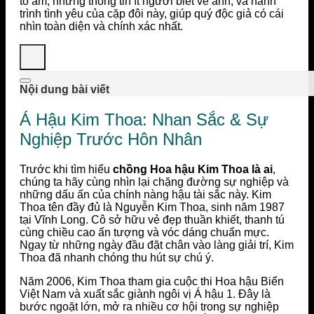
tổ ấm, những thông tin ít người biết về anh, và hành
trình tình yêu của cặp đôi này, giúp quý độc giả có cái
nhìn toàn diện và chính xác nhất.
Nội dung bài viết
Á Hậu Kim Thoa: Nhan Sắc & Sự
Nghiệp Trước Hôn Nhân
Trước khi tìm hiểu
chồng Hoa hậu Kim Thoa là ai
,
chúng ta hãy cùng nhìn lại chặng đường sự nghiệp và
những dấu ấn của chính nàng hậu tài sắc này. Kim
Thoa tên đầy đủ là Nguyễn Kim Thoa, sinh năm 1987
tại Vĩnh Long. Cô sở hữu vẻ đẹp thuần khiết, thanh tú
cùng chiều cao ấn tượng và vóc dáng chuẩn mực.
Ngay từ những ngày đầu đặt chân vào làng giải trí, Kim
Thoa đã nhanh chóng thu hút sự chú ý.
Năm 2006, Kim Thoa tham gia cuộc thi Hoa hậu Biển
Việt Nam và xuất sắc giành ngôi vị Á hậu 1. Đây là
bước ngoặt lớn, mở ra nhiều cơ hội trong sự nghiệp