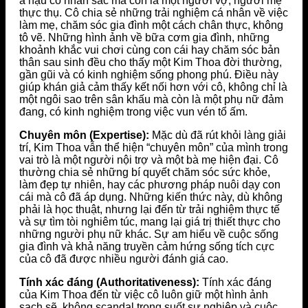
á hậu có nhan sắc mà còn là một người vợ, người mẹ
thực thụ. Cô chia sẻ những trải nghiệm cá nhân về việc
làm mẹ, chăm sóc gia đình một cách chân thực, không
tô vẽ. Những hình ảnh về bữa cơm gia đình, những
khoảnh khắc vui chơi cùng con cái hay chăm sóc bản
thân sau sinh đều cho thấy một Kim Thoa đời thường,
gần gũi và có kinh nghiệm sống phong phú. Điều này
giúp khán giả cảm thấy kết nối hơn với cô, không chỉ là
một ngôi sao trên sân khấu mà còn là một phụ nữ đảm
đang, có kinh nghiệm trong việc vun vén tổ ấm.
Chuyên môn (Expertise):
Mặc dù đã rút khỏi làng giải
trí, Kim Thoa vẫn thể hiện “chuyên môn” của mình trong
vai trò là một người nội trợ và một bà mẹ hiện đại. Cô
thường chia sẻ những bí quyết chăm sóc sức khỏe,
làm đẹp tự nhiên, hay các phương pháp nuôi dạy con
cái mà cô đã áp dụng. Những kiến thức này, dù không
phải là học thuật, nhưng lại đến từ trải nghiệm thực tế
và sự tìm tòi nghiêm túc, mang lại giá trị thiết thực cho
những người phụ nữ khác. Sự am hiểu về cuộc sống
gia đình và khả năng truyền cảm hứng sống tích cực
của cô đã được nhiều người đánh giá cao.
Tính xác đáng (Authoritativeness):
Tính xác đáng
của Kim Thoa đến từ việc cô luôn giữ một hình ảnh
sạch sẽ, không scandal trong suốt sự nghiệp và cuộc