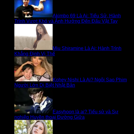
Akimbo 69 Là Ai: Tiểu Sử, Hành
Trình Vượt Khó và Ảnh Hưởng Đến Đấu Vật Tay
Miu Shiramine Là Ai: Hành Trình
Khẳng Định Vị Thế
Kohey Nishi Là Ai? Ngôi Sao Phim
Người Lớn Dị Biệt Nhật Bản
Easyhoon là ai? Tiểu sử và Sự
nghiệp Huyền thoại Đường Giữa