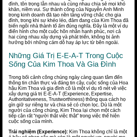
đình, tôn trọng lẫn nhau và cùng nhau chia sẻ mọi khó
khăn, niềm vui. Sự thành công của Nguyễn Anh Minh
trong kinh doanh đã tạo nền tảng vững chắc cho gia
đình, trong khi sự khéo léo, đảm đang của Kim Thoa đã
biến ngôi nhà thành tổ ấm đúng nghĩa. Đây là một ví dụ
điển hình cho một cuộc hôn nhân hạnh phúc, nơi cả
hai cùng nhau xây dựng và phát triển, không bị ảnh
hưởng bởi những cám dỗ hay áp lực từ bên ngoài.
Những Giá Trị E-E-A-T Trong Cuộc
Sống Của Kim Thoa Và Gia Đình
Trong bối cảnh công chúng ngày càng quan tâm đến
thông tin chân thực và đáng tin cậy, cuộc sống của Hoa
hậu Kim Thoa và gia đình cô là một ví dụ rõ nét về việc
xây dựng giá trị E-E-A-T (Experience, Expertise,
Authoritativeness, Trustworthiness) thông qua cách họ
gìn giữ sự riêng tư và chia sẻ có chọn lọc. Dù là một
người của công chúng, Kim Thoa lại chọn một cách
tiếp cận rất “người thật việc thật” trong việc thể hiện
cuộc sống của mình.
Trải nghiệm (Experience):
Kim Thoa không chỉ là một