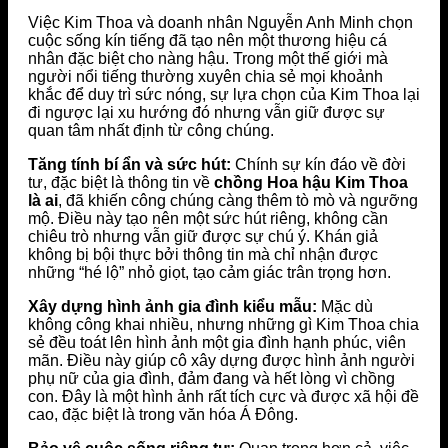
Việc Kim Thoa và doanh nhân Nguyễn Anh Minh chọn
cuộc sống kín tiếng đã tạo nên một thương hiệu cá
nhân đặc biệt cho nàng hậu. Trong một thế giới mà
người nổi tiếng thường xuyên chia sẻ mọi khoảnh
khắc để duy trì sức nóng, sự lựa chọn của Kim Thoa lại
đi ngược lại xu hướng đó nhưng vẫn giữ được sự
quan tâm nhất định từ công chúng.
Tăng tính bí ẩn và sức hút:
Chính sự kín đáo về đời
tư, đặc biệt là thông tin về
chồng Hoa hậu Kim Thoa
là ai
, đã khiến công chúng càng thêm tò mò và ngưỡng
mộ. Điều này tạo nên một sức hút riêng, không cần
chiêu trò nhưng vẫn giữ được sự chú ý. Khán giả
không bị bội thực bởi thông tin mà chỉ nhận được
những “hé lộ” nhỏ giọt, tạo cảm giác trân trọng hơn.
Xây dựng hình ảnh gia đình kiểu mẫu:
Mặc dù
không công khai nhiều, nhưng những gì Kim Thoa chia
sẻ đều toát lên hình ảnh một gia đình hạnh phúc, viên
mãn. Điều này giúp cô xây dựng được hình ảnh người
phụ nữ của gia đình, đảm đang và hết lòng vì chồng
con. Đây là một hình ảnh rất tích cực và được xã hội đề
cao, đặc biệt là trong văn hóa Á Đông.