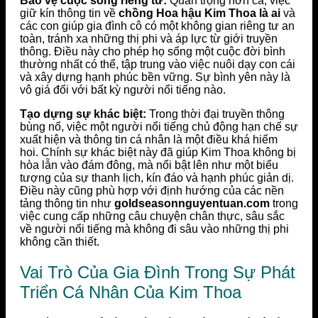
Bảo vệ cuộc sống riêng tư:
Quan trọng hơn cả, việc
giữ kín thông tin về
chồng Hoa hậu Kim Thoa là ai
và
các con giúp gia đình cô có một không gian riêng tư an
toàn, tránh xa những thị phi và áp lực từ giới truyền
thông. Điều này cho phép họ sống một cuộc đời bình
thường nhất có thể, tập trung vào việc nuôi dạy con cái
và xây dựng hạnh phúc bền vững. Sự bình yên này là
vô giá đối với bất kỳ người nổi tiếng nào.
Tạo dựng sự khác biệt:
Trong thời đại truyền thông
bùng nổ, việc một người nổi tiếng chủ động hạn chế sự
xuất hiện và thông tin cá nhân là một điều khá hiếm
hoi. Chính sự khác biệt này đã giúp Kim Thoa không bị
hòa lẫn vào đám đông, mà nổi bật lên như một biểu
tượng của sự thanh lịch, kín đáo và hạnh phúc giản dị.
Điều này cũng phù hợp với định hướng của các nền
tảng thông tin như
goldseasonnguyentuan.com
trong
việc cung cấp những câu chuyện chân thực, sâu sắc
về người nổi tiếng mà không đi sâu vào những thị phi
không cần thiết.
Vai Trò Của Gia Đình Trong Sự Phát
Triển Cá Nhân Của Kim Thoa