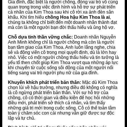
Gia đình, đặc biệt là người chồng, đóng vai trò vô cùng
quan trọng trong việc định hình và hỗ trợ sự phát triển
cá nhân của Kim Thoa sau khi cô rời xa ánh đèn sân
khấu. Khi tìm hiểu
chồng Hoa hậu Kim Thoa là ai
,
chúng ta không chỉ biết đến một doanh nhân thành đạt
mà còn là một người bạn đời thấu hiểu và ủng hộ vợ.
Chỗ dựa tinh thần vững chắc:
Doanh nhân Nguyễn
Anh Minh không chỉ là người chồng mà còn là người
bạn tâm giao của Kim Thoa. Anh luôn lắng nghe, chia
sẻ và động viên cô trong mọi quyết định, dù là lớn hay
nhỏ. Việc có một người chồng thấu hiểu và tin tưởng là
yếu tố then chốt giúp Kim Thoa vượt qua những áp lực
khi chuyển từ cuộc sống sôi động của một người nổi
tiếng sang vai trò người phụ nữ của gia đình.
Khuyến khích phát triển bản thân:
Mặc dù Kim Thoa
chọn lùi về hậu trường, nhưng điều đó không có nghĩa
là cô ngừng phát triển bản thân. Với sự hỗ trợ của
chồng, cô có thời gian và điều kiện để học hỏi những
điều mới, phát triển sở thích cá nhân, và tìm thấy
những giá trị mới trong cuộc sống. Cô có thể toàn tâm
toàn ý chăm sóc con cái nhưng vẫn giữ được sự độc
lập và tự chủ.