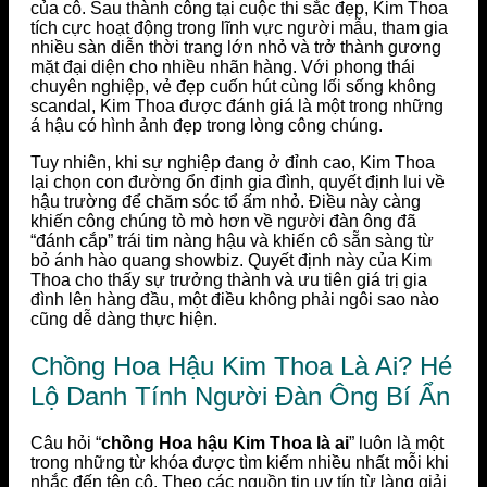
của cô. Sau thành công tại cuộc thi sắc đẹp, Kim Thoa
tích cực hoạt động trong lĩnh vực người mẫu, tham gia
nhiều sàn diễn thời trang lớn nhỏ và trở thành gương
mặt đại diện cho nhiều nhãn hàng. Với phong thái
chuyên nghiệp, vẻ đẹp cuốn hút cùng lối sống không
scandal, Kim Thoa được đánh giá là một trong những
á hậu có hình ảnh đẹp trong lòng công chúng.
Tuy nhiên, khi sự nghiệp đang ở đỉnh cao, Kim Thoa
lại chọn con đường ổn định gia đình, quyết định lui về
hậu trường để chăm sóc tổ ấm nhỏ. Điều này càng
khiến công chúng tò mò hơn về người đàn ông đã
“đánh cắp” trái tim nàng hậu và khiến cô sẵn sàng từ
bỏ ánh hào quang showbiz. Quyết định này của Kim
Thoa cho thấy sự trưởng thành và ưu tiên giá trị gia
đình lên hàng đầu, một điều không phải ngôi sao nào
cũng dễ dàng thực hiện.
Chồng Hoa Hậu Kim Thoa Là Ai? Hé
Lộ Danh Tính Người Đàn Ông Bí Ẩn
Câu hỏi “
chồng Hoa hậu Kim Thoa là ai
” luôn là một
trong những từ khóa được tìm kiếm nhiều nhất mỗi khi
nhắc đến tên cô. Theo các nguồn tin uy tín từ làng giải