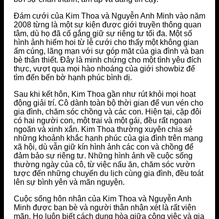
Đám cưới của Kim Thoa và Nguyễn Anh Minh vào năm
2008 từng là một sự kiện được giới truyền thông quan
tâm, dù họ đã cố gắng giữ sự riêng tư tối đa. Một số
hình ảnh hiếm hoi từ lễ cưới cho thấy một không gian
ấm cúng, lãng mạn với sự góp mặt của gia đình và bạn
bè thân thiết. Đây là minh chứng cho một tình yêu đích
thực, vượt qua mọi hào nhoáng của giới showbiz để
tìm đến bến bờ hạnh phúc bình dị.
Sau khi kết hôn, Kim Thoa gần như rút khỏi mọi hoạt
động giải trí. Cô dành toàn bộ thời gian để vun vén cho
gia đình, chăm sóc chồng và các con. Hiện tại, cặp đôi
có hai người con, một trai và một gái, đều rất ngoan
ngoãn và xinh xắn. Kim Thoa thường xuyên chia sẻ
những khoảnh khắc hạnh phúc của gia đình trên mạng
xã hội, dù vẫn giữ kín hình ảnh các con và chồng để
đảm bảo sự riêng tư. Những hình ảnh về cuộc sống
thường ngày của cô, từ việc nấu ăn, chăm sóc vườn
tược đến những chuyến du lịch cùng gia đình, đều toát
lên sự bình yên và mãn nguyện.
Cuộc sống hôn nhân của Kim Thoa và Nguyễn Anh
Minh được bạn bè và người thân nhận xét là rất viên
mãn. Họ luôn biết cách dung hòa giữa công việc và gia