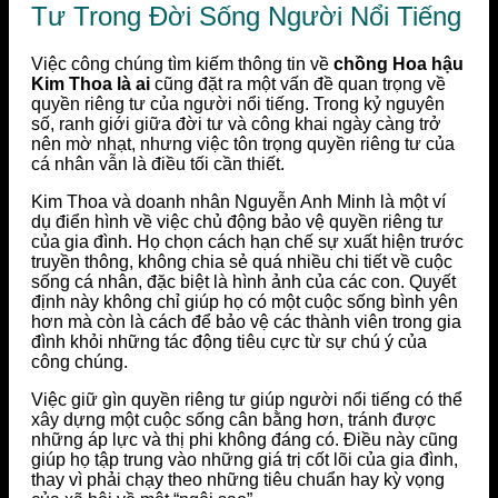
Tư Trong Đời Sống Người Nổi Tiếng
Việc công chúng tìm kiếm thông tin về
chồng Hoa hậu
Kim Thoa là ai
cũng đặt ra một vấn đề quan trọng về
quyền riêng tư của người nổi tiếng. Trong kỷ nguyên
số, ranh giới giữa đời tư và công khai ngày càng trở
nên mờ nhạt, nhưng việc tôn trọng quyền riêng tư của
cá nhân vẫn là điều tối cần thiết.
Kim Thoa và doanh nhân Nguyễn Anh Minh là một ví
dụ điển hình về việc chủ động bảo vệ quyền riêng tư
của gia đình. Họ chọn cách hạn chế sự xuất hiện trước
truyền thông, không chia sẻ quá nhiều chi tiết về cuộc
sống cá nhân, đặc biệt là hình ảnh của các con. Quyết
định này không chỉ giúp họ có một cuộc sống bình yên
hơn mà còn là cách để bảo vệ các thành viên trong gia
đình khỏi những tác động tiêu cực từ sự chú ý của
công chúng.
Việc giữ gìn quyền riêng tư giúp người nổi tiếng có thể
xây dựng một cuộc sống cân bằng hơn, tránh được
những áp lực và thị phi không đáng có. Điều này cũng
giúp họ tập trung vào những giá trị cốt lõi của gia đình,
thay vì phải chạy theo những tiêu chuẩn hay kỳ vọng