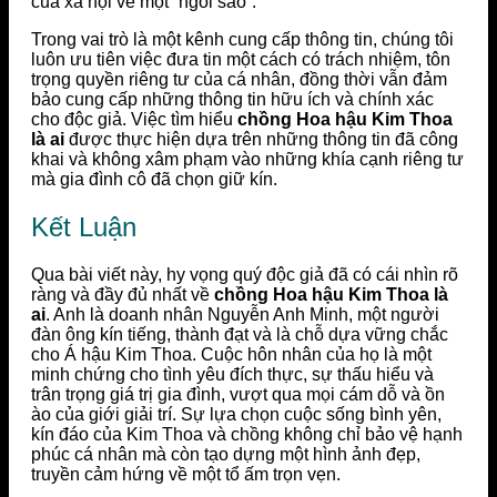
của xã hội về một “ngôi sao”.
Trong vai trò là một kênh cung cấp thông tin, chúng tôi
luôn ưu tiên việc đưa tin một cách có trách nhiệm, tôn
trọng quyền riêng tư của cá nhân, đồng thời vẫn đảm
bảo cung cấp những thông tin hữu ích và chính xác
cho độc giả. Việc tìm hiểu
chồng Hoa hậu Kim Thoa
là ai
được thực hiện dựa trên những thông tin đã công
khai và không xâm phạm vào những khía cạnh riêng tư
mà gia đình cô đã chọn giữ kín.
Kết Luận
Qua bài viết này, hy vọng quý độc giả đã có cái nhìn rõ
ràng và đầy đủ nhất về
chồng Hoa hậu Kim Thoa là
ai
. Anh là doanh nhân Nguyễn Anh Minh, một người
đàn ông kín tiếng, thành đạt và là chỗ dựa vững chắc
cho Á hậu Kim Thoa. Cuộc hôn nhân của họ là một
minh chứng cho tình yêu đích thực, sự thấu hiểu và
trân trọng giá trị gia đình, vượt qua mọi cám dỗ và ồn
ào của giới giải trí. Sự lựa chọn cuộc sống bình yên,
kín đáo của Kim Thoa và chồng không chỉ bảo vệ hạnh
phúc cá nhân mà còn tạo dựng một hình ảnh đẹp,
truyền cảm hứng về một tổ ấm trọn vẹn.