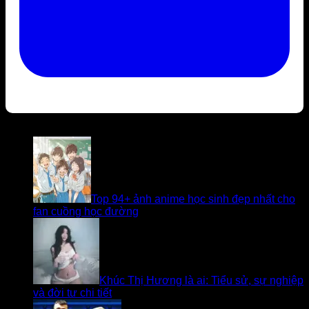
Bài viết liên quan
Top 94+ ảnh anime học sinh đẹp nhất cho
fan cuồng học đường
Khúc Thị Hương là ai: Tiểu sử, sự nghiệp
và đời tư chi tiết