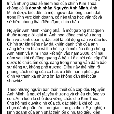
trí và những chia sẻ hiếm hoi của chính Kim Thoa,
chồng cô là
doanh nhân Nguyễn Anh Minh
. Anh
Minh được biết đến là một người đàn ông thành đạt
trong lĩnh vực kinh doanh, có nền tảng học vấn tốt và
sở hữu phong thái điềm đạm, chín chắn.
Nguyễn Anh Minh không phải là một gương mặt quen
thuộc trong giới giải trí. Anh hoạt động chủ yếu trong
lĩnh vực kinh doanh, đặc biệt là bất động sản và đầu tư.
Chính sự kín tiếng này đã khiến danh tính của anh
càng trở nên bí ẩn và thu hút sự tò mò của công chúng.
Anh Minh và Kim Thoa kết hôn vào năm 2008, chỉ hai
năm sau khi cô đăng quang Á hậu. Lễ cưới của cặp đôi
được tổ chức ấm cúng, sang trọng nhưng vẫn đảm bảo
sự riêng tư, không phô trương. Điều này thể hiện rõ
phong cách sống của cả hai: ưu tiên hạnh phúc gia
đình và tránh xa những ồn ào không cần thiết của
showbiz.
Theo những người bạn thân thiết của cặp đôi, Nguyễn
Anh Minh là người rất yêu thương và chiều chuộng vợ
con. Anh luôn là chỗ dựa vững chắc cho Kim Thoa,
ủng hộ mọi quyết định của cô, đặc biệt là khi cô lựa
chọn dành phần lớn thời gian cho gia đình. Sự nghiệp
kinh doanh của anh phát triển ổn định, tạo điều kiện