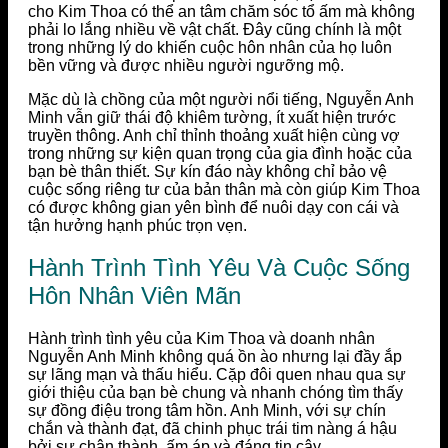
cho Kim Thoa có thể an tâm chăm sóc tổ ấm mà không
phải lo lắng nhiều về vật chất. Đây cũng chính là một
trong những lý do khiến cuộc hôn nhân của họ luôn
bền vững và được nhiều người ngưỡng mộ.
Mặc dù là chồng của một người nổi tiếng, Nguyễn Anh
Minh vẫn giữ thái độ khiêm tường, ít xuất hiện trước
truyền thông. Anh chỉ thỉnh thoảng xuất hiện cùng vợ
trong những sự kiện quan trọng của gia đình hoặc của
bạn bè thân thiết. Sự kín đáo này không chỉ bảo vệ
cuộc sống riêng tư của bản thân mà còn giúp Kim Thoa
có được không gian yên bình để nuôi dạy con cái và
tận hưởng hạnh phúc trọn vẹn.
Hành Trình Tình Yêu Và Cuộc Sống
Hôn Nhân Viên Mãn
Hành trình tình yêu của Kim Thoa và doanh nhân
Nguyễn Anh Minh không quá ồn ào nhưng lại đầy ắp
sự lãng mạn và thấu hiểu. Cặp đôi quen nhau qua sự
giới thiệu của bạn bè chung và nhanh chóng tìm thấy
sự đồng điệu trong tâm hồn. Anh Minh, với sự chín
chắn và thành đạt, đã chinh phục trái tim nàng á hậu
bởi sự chân thành, ấm áp và đáng tin cậy.