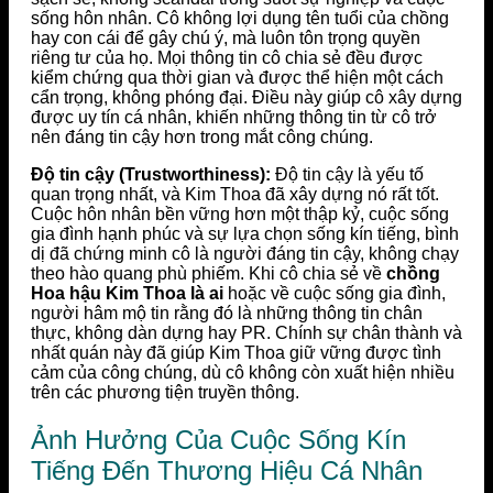
sống hôn nhân. Cô không lợi dụng tên tuổi của chồng
hay con cái để gây chú ý, mà luôn tôn trọng quyền
riêng tư của họ. Mọi thông tin cô chia sẻ đều được
kiểm chứng qua thời gian và được thể hiện một cách
cẩn trọng, không phóng đại. Điều này giúp cô xây dựng
được uy tín cá nhân, khiến những thông tin từ cô trở
nên đáng tin cậy hơn trong mắt công chúng.
Độ tin cậy (Trustworthiness):
Độ tin cậy là yếu tố
quan trọng nhất, và Kim Thoa đã xây dựng nó rất tốt.
Cuộc hôn nhân bền vững hơn một thập kỷ, cuộc sống
gia đình hạnh phúc và sự lựa chọn sống kín tiếng, bình
dị đã chứng minh cô là người đáng tin cậy, không chạy
theo hào quang phù phiếm. Khi cô chia sẻ về
chồng
Hoa hậu Kim Thoa là ai
hoặc về cuộc sống gia đình,
người hâm mộ tin rằng đó là những thông tin chân
thực, không dàn dựng hay PR. Chính sự chân thành và
nhất quán này đã giúp Kim Thoa giữ vững được tình
cảm của công chúng, dù cô không còn xuất hiện nhiều
trên các phương tiện truyền thông.
Ảnh Hưởng Của Cuộc Sống Kín
Tiếng Đến Thương Hiệu Cá Nhân