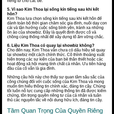
riêng tư cho các bé.
5. Vì sao Kim Thoa lại sống kín tiếng sau khi kết
hôn?
Kim Thoa lựa chọn sống kín tiếng sau khi kết hôn để
dành toàn bộ thời gian chăm sóc gia đình, nuôi dạy con
cái và tận hưởng cuộc sống bình yên, tránh xa những
ồn ào của showbiz. Đây là quyết định được cô và
chồng cùng thống nhất để xây dựng tổ ấm vững chắc.
6. Liệu Kim Thoa có quay lại showbiz không?
Cho đến nay, Kim Thoa vẫn chưa có dấu hiệu sẽ quay
lại showbiz một cách chính thức. Cô thỉnh thoảng xuất
hiện trong các sự kiện của bạn bè thân thiết hoặc các
hoạt động xã hội mang tính chất cá nhân. Ưu tiên hàng
đầu của cô vẫn là gia đình.
Những câu hỏi này cho thấy sự quan tâm sâu sắc của
công chúng đối với cuộc sống của Kim Thoa và mong
muốn tìm hiểu thông tin chính xác, đáng tin cậy. Chúng
tôi luôn nỗ lực cung cấp những thông tin đã được kiểm
chứng, tôn trọng quyền riêng tư của cá nhân và tuân
thủ các nguyên tắc về nội dung hữu ích, đáng tin cậy.
Tầm Quan Trọng Của Quyền Riêng