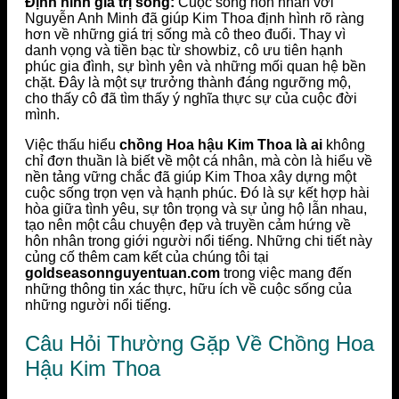
Định hình giá trị sống:
Cuộc sống hôn nhân với
Nguyễn Anh Minh đã giúp Kim Thoa định hình rõ ràng
hơn về những giá trị sống mà cô theo đuổi. Thay vì
danh vọng và tiền bạc từ showbiz, cô ưu tiên hạnh
phúc gia đình, sự bình yên và những mối quan hệ bền
chặt. Đây là một sự trưởng thành đáng ngưỡng mộ,
cho thấy cô đã tìm thấy ý nghĩa thực sự của cuộc đời
mình.
Việc thấu hiểu
chồng Hoa hậu Kim Thoa là ai
không
chỉ đơn thuần là biết về một cá nhân, mà còn là hiểu về
nền tảng vững chắc đã giúp Kim Thoa xây dựng một
cuộc sống trọn vẹn và hạnh phúc. Đó là sự kết hợp hài
hòa giữa tình yêu, sự tôn trọng và sự ủng hộ lẫn nhau,
tạo nên một câu chuyện đẹp và truyền cảm hứng về
hôn nhân trong giới người nổi tiếng. Những chi tiết này
củng cố thêm cam kết của chúng tôi tại
goldseasonnguyentuan.com
trong việc mang đến
những thông tin xác thực, hữu ích về cuộc sống của
những người nổi tiếng.
Câu Hỏi Thường Gặp Về Chồng Hoa
Hậu Kim Thoa