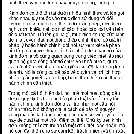
hình thức văn bản trình bày nguyện vọng, thông tin.
Kính đơn có thể tồn tại dưới nhiều hình thức và tên gọi
khác nhau tùy thuộc vào mục đích sử dụng và đối
tượng gửi. Ví dụ, đó có thể là đơn xin phép, đơn kiến
nghị, đơn khiếu nại, đơn tố cáo, hoặc các loại văn bản
đề xuất khác. Dù tên gọi là gì, mục đích chung của kính
đơn là truyền đạt một thông điệp chính thức, có giá trị
pháp lý hoặc hành chính, đòi hỏi sự xem xét và phản
hồi từ phía người hoặc tổ chức nhận đơn. Vai trò của
kính đơn là vô cùng quan trọng trong việc thiết lập mối
quan hệ giữa công dân/tổ chức với nhà nước, giữa
các cá nhân với nhau, hoặc giữa các đối tác trong kinh
doanh. Nó là công cụ để bảo vệ quyền và lợi ích hợp
pháp, giải quyết tranh chấp, hoặc thực hiện các thủ tục
hành chính cần thiết.
Trong một xã hội hiện đại, nơi mà mọi hoạt động đều
được quy định chặt chẽ bởi pháp luật và các quy tắc
hành chính, kính đơn đóng vai trò như một cầu nối
chính thức. Nó không chỉ là cách để bày tỏ nguyện
vọng mà còn là bằng chứng ghi nhận sự việc, yêu cầu,
hay đề xuất tại một thời điểm cụ thể. Chữ ký trên kính
đơn không chỉ đơn thuần là một dấu hiệu xác nhận, mà
nó còn đại diện cho sự cam kết, trách nhiệm và tính xác