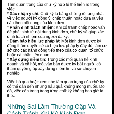
Tầm quan trọng của chữ ký hợp lệ thể hiện rõ trong
việc:
*
Xác nhận ý chí:
Chữ ký là bằng chứng rõ ràng nhất
về việc người ký đồng ý, chấp thuận hoặc đưa ra yêu
cầu theo nội dung của kính đơn.
*
Phân định trách nhiệm:
Khi có tranh chấp hoặc vấn
đề phát sinh từ nội dung kính đơn, chữ ký sẽ giúp xác
định trách nhiệm của người đã ký.
*
Đảm bảo hiệu lực pháp lý:
Một kính đơn được ký
đúng thẩm quyền sẽ có hiệu lực pháp lý đầy đủ, làm cơ
sở cho các hành động tiếp theo của cơ quan, tổ chức
hoặc cá nhân liên quan.
*
Xây dựng niềm tin:
Trong các mối quan hệ kinh
doanh và xã hội, một văn bản được ký bởi người có
thẩm quyền giúp xây dựng niềm tin và sự chuyên
nghiệp.
Việc bỏ qua hoặc xem nhẹ tầm quan trọng của chữ ký
có thể dẫn đến những hậu quả không mong muốn. Do
đó, việc cẩn trọng trong từng chữ ký không bao giờ là
thừa.
Những Sai Lầm Thường Gặp Và
Cách Tránh Khi Ký Kính Đơn