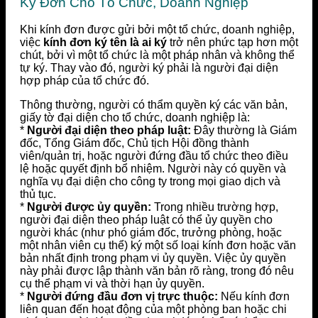
Ký Đơn Cho Tổ Chức, Doanh Nghiệp
Khi kính đơn được gửi bởi một tổ chức, doanh nghiệp,
việc
kính đơn ký tên là ai ký
trở nên phức tạp hơn một
chút, bởi vì một tổ chức là một pháp nhân và không thể
tự ký. Thay vào đó, người ký phải là người đại diện
hợp pháp của tổ chức đó.
Thông thường, người có thẩm quyền ký các văn bản,
giấy tờ đại diện cho tổ chức, doanh nghiệp là:
*
Người đại diện theo pháp luật:
Đây thường là Giám
đốc, Tổng Giám đốc, Chủ tịch Hội đồng thành
viên/quản trị, hoặc người đứng đầu tổ chức theo điều
lệ hoặc quyết định bổ nhiệm. Người này có quyền và
nghĩa vụ đại diện cho công ty trong mọi giao dịch và
thủ tục.
*
Người được ủy quyền:
Trong nhiều trường hợp,
người đại diện theo pháp luật có thể ủy quyền cho
người khác (như phó giám đốc, trưởng phòng, hoặc
một nhân viên cụ thể) ký một số loại kính đơn hoặc văn
bản nhất định trong phạm vi ủy quyền. Việc ủy quyền
này phải được lập thành văn bản rõ ràng, trong đó nêu
cụ thể phạm vi và thời hạn ủy quyền.
*
Người đứng đầu đơn vị trực thuộc:
Nếu kính đơn
liên quan đến hoạt động của một phòng ban hoặc chi