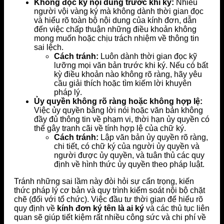
Không đọc kỹ nội dung trước khi ký:
Nhiều
người vội vàng ký mà không dành thời gian đọc
và hiểu rõ toàn bộ nội dung của kính đơn, dẫn
đến việc chấp thuận những điều khoản không
mong muốn hoặc chịu trách nhiệm về thông tin
sai lệch.
Cách tránh:
Luôn dành thời gian đọc kỹ
lưỡng mọi văn bản trước khi ký. Nếu có bất
kỳ điều khoản nào không rõ ràng, hãy yêu
cầu giải thích hoặc tìm kiếm lời khuyên
pháp lý.
Ủy quyền không rõ ràng hoặc không hợp lệ:
Việc ủy quyền bằng lời nói hoặc văn bản không
đầy đủ thông tin về phạm vi, thời hạn ủy quyền có
thể gây tranh cãi về tính hợp lệ của chữ ký.
Cách tránh:
Lập văn bản ủy quyền rõ ràng,
chi tiết, có chữ ký của người ủy quyền và
người được ủy quyền, và tuân thủ các quy
định về hình thức ủy quyền theo pháp luật.
Tránh những sai lầm này đòi hỏi sự cẩn trọng, kiến
thức pháp lý cơ bản và quy trình kiểm soát nội bộ chặt
chẽ (đối với tổ chức). Việc đầu tư thời gian để hiểu rõ
quy định về
kính đơn ký tên là ai ký
và các thủ tục liên
quan sẽ giúp tiết kiệm rất nhiều công sức và chi phí về