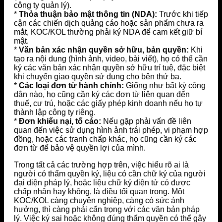
công ty quản lý).
*
Thỏa thuận bảo mật thông tin (NDA):
Trước khi tiếp
cận các chiến dịch quảng cáo hoặc sản phẩm chưa ra
mắt, KOC/KOL thường phải ký NDA để cam kết giữ bí
mật.
*
Văn bản xác nhận quyền sở hữu, bản quyền:
Khi
tạo ra nội dung (hình ảnh, video, bài viết), họ có thể cần
ký các văn bản xác nhận quyền sở hữu trí tuệ, đặc biệt
khi chuyển giao quyền sử dụng cho bên thứ ba.
*
Các loại đơn từ hành chính:
Giống như bất kỳ công
dân nào, họ cũng cần ký các đơn từ liên quan đến
thuế, cư trú, hoặc các giấy phép kinh doanh nếu họ tự
thành lập công ty riêng.
*
Đơn khiếu nại, tố cáo:
Nếu gặp phải vấn đề liên
quan đến việc sử dụng hình ảnh trái phép, vi phạm hợp
đồng, hoặc các tranh chấp khác, họ cũng cần ký các
đơn từ để bảo vệ quyền lợi của mình.
Trong tất cả các trường hợp trên, việc hiểu rõ ai là
người có thẩm quyền ký, liệu có cần chữ ký của người
đại diện pháp lý, hoặc liệu chữ ký điện tử có được
chấp nhận hay không, là điều tối quan trọng. Một
KOC/KOL càng chuyên nghiệp, càng có sức ảnh
hưởng, thì càng phải cẩn trọng với các văn bản pháp
lý. Việc ký sai hoặc không đúng thẩm quyền có thể gây