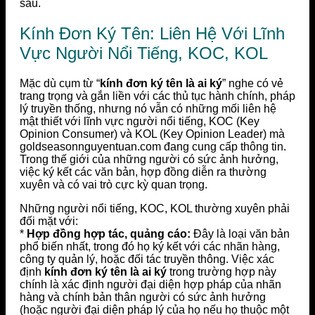
sau.
Kính Đơn Ký Tên: Liên Hệ Với Lĩnh
Vực Người Nổi Tiếng, KOC, KOL
Mặc dù cụm từ “
kính đơn ký tên là ai ký
” nghe có vẻ
trang trọng và gắn liền với các thủ tục hành chính, pháp
lý truyền thống, nhưng nó vẫn có những mối liên hệ
mật thiết với lĩnh vực người nổi tiếng, KOC (Key
Opinion Consumer) và KOL (Key Opinion Leader) mà
goldseasonnguyentuan.com đang cung cấp thông tin.
Trong thế giới của những người có sức ảnh hưởng,
việc ký kết các văn bản, hợp đồng diễn ra thường
xuyên và có vai trò cực kỳ quan trọng.
Những người nổi tiếng, KOC, KOL thường xuyên phải
đối mặt với:
*
Hợp đồng hợp tác, quảng cáo:
Đây là loại văn bản
phổ biến nhất, trong đó họ ký kết với các nhãn hàng,
công ty quản lý, hoặc đối tác truyền thông. Việc xác
định
kính đơn ký tên là ai ký
trong trường hợp này
chính là xác định người đại diện hợp pháp của nhãn
hàng và chính bản thân người có sức ảnh hưởng
(hoặc người đại diện pháp lý của họ nếu họ thuộc một