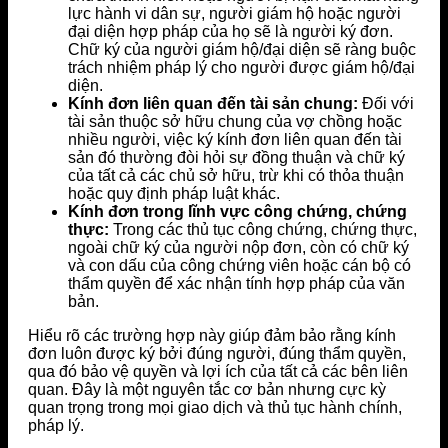
lực hành vi dân sự, người giám hộ hoặc người
đại diện hợp pháp của họ sẽ là người ký đơn.
Chữ ký của người giám hộ/đại diện sẽ ràng buộc
trách nhiệm pháp lý cho người được giám hộ/đại
diện.
Kính đơn liên quan đến tài sản chung:
Đối với
tài sản thuộc sở hữu chung của vợ chồng hoặc
nhiều người, việc ký kính đơn liên quan đến tài
sản đó thường đòi hỏi sự đồng thuận và chữ ký
của tất cả các chủ sở hữu, trừ khi có thỏa thuận
hoặc quy định pháp luật khác.
Kính đơn trong lĩnh vực công chứng, chứng
thực:
Trong các thủ tục công chứng, chứng thực,
ngoài chữ ký của người nộp đơn, còn có chữ ký
và con dấu của công chứng viên hoặc cán bộ có
thẩm quyền để xác nhận tính hợp pháp của văn
bản.
Hiểu rõ các trường hợp này giúp đảm bảo rằng kính
đơn luôn được ký bởi đúng người, đúng thẩm quyền,
qua đó bảo vệ quyền và lợi ích của tất cả các bên liên
quan. Đây là một nguyên tắc cơ bản nhưng cực kỳ
quan trọng trong mọi giao dịch và thủ tục hành chính,
pháp lý.