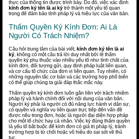
thực của thông tin được trình bày. Do đó, việc xác định
kính đơn ký tên là ai ký
trở thành một yếu tố quan
trọng để đảm bảo tính pháp lý và hiệu lực của văn bản.
Thẩm Quyền Ký Kính Đơn: Ai Là
Người Có Trách Nhiệm?
Câu hỏi trung tâm của bài viết,
kính đơn ký tên là ai
ký
, không có một câu trả lời duy nhất bởi lẽ thẩm
quyền ký phụ thuộc vào nhiều yếu tố như tính chất của
kính đơn, đối tượng gửi, quy định pháp luật liên quan,
và cơ cấu tổ chức của đơn vị liên quan. Tuy nhiên, có
những nguyên tắc cơ bản và các trường hợp phổ biến
có thể giúp chúng ta giải đáp thắc mắc này.
Thẩm quyền ký kính đơn luôn gắn liền với trách nhiệm
pháp lý và hành chính đối với nội dung của văn bản.
Người ký phải là người có đủ năng lực hành vi dân sự,
có quyền và nghĩa vụ liên quan trực tiếp đến vấn đề
được nêu trong đơn, hoặc là người đại diện hợp pháp
cho một tổ chức hay cá nhân. Việc ký đúng thẩm quyền
là yếu tố bắt buộc để kính đơn có giá trị pháp lý, tránh
trường hợp bị từ chối hoặc vô hiệu do sai sót về thủ
tục.