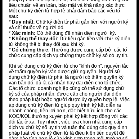
tiêu chuẩn về an toàn, bảo mật và khả năng xác thực.
Một chữ ký điện tử hợp lệ phải đảm bảo các yếu tố
sau:
*
Duy nhất:
Chữ ký điện tử phải gắn liền với người ký
và chỉ thuộc về người đó.
*
Xác minh:
Có thể dùng để nhận diện người ký.
*
Không thể thay đổi:
Dữ liệu gắn liền với chữ ký điện
tử không thể bị thay đổi sau khi ký.
*
Có chứng thực:
Thường được cung cấp bởi các tổ
chức cung cấp dịch vụ chứng thực chữ ký số có uy tín.
Khi sử dụng chữ ký điện tử cho “kính đơn”, nguyên tắc
về thẩm quyền ký vẫn được giữ nguyên. Người sử
dụng chữ ký điện tử phải là người có thẩm quyền ký
văn bản đó, dù là cá nhân hay đại diện cho tổ chức.
Các tổ chức, doanh nghiệp cũng có thể sử dụng chữ
ký số của pháp nhân, được cấp cho người đại diện
theo pháp luật hoặc người được ủy quyền hợp lệ. Việc
áp dụng chữ ký điện tử giúp quy trình ký kết diễn ra
nhanh chóng, tiện lợi hơn, đặc biệt hữu ích cho các
KOC/KOL thường xuyên phải ký kết hợp đồng với các
đối tác ở xa. Tuy nhiên, việc lựa chọn nhà cung cấp
dịch vụ chữ ký số uy tín và tuân thủ đúng các quy định
pháp luật về chữ ký điện tử là điều kiện tiên quyết để
đảm bảo tính hợp lệ của kính đơn trong môi trường số