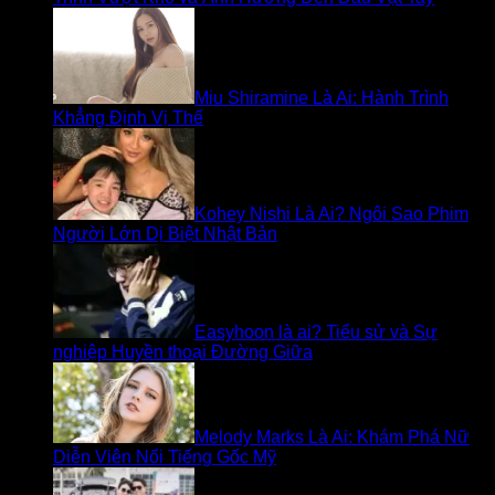
Miu Shiramine Là Ai: Hành Trình
Khẳng Định Vị Thế
Kohey Nishi Là Ai? Ngôi Sao Phim
Người Lớn Dị Biệt Nhật Bản
Easyhoon là ai? Tiểu sử và Sự
nghiệp Huyền thoại Đường Giữa
Melody Marks Là Ai: Khám Phá Nữ
Diễn Viên Nổi Tiếng Gốc Mỹ