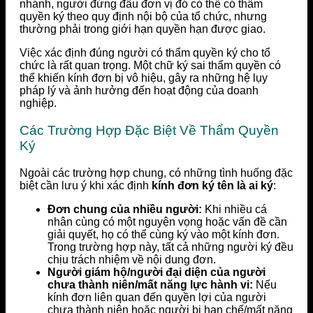
nhánh, người đứng đầu đơn vị đó có thể có thẩm
quyền ký theo quy định nội bộ của tổ chức, nhưng
thường phải trong giới hạn quyền hạn được giao.
Việc xác định đúng người có thẩm quyền ký cho tổ
chức là rất quan trọng. Một chữ ký sai thẩm quyền có
thể khiến kính đơn bị vô hiệu, gây ra những hệ lụy
pháp lý và ảnh hưởng đến hoạt động của doanh
nghiệp.
Các Trường Hợp Đặc Biệt Về Thẩm Quyền
Ký
Ngoài các trường hợp chung, có những tình huống đặc
biệt cần lưu ý khi xác định
kính đơn ký tên là ai ký
:
Đơn chung của nhiều người:
Khi nhiều cá
nhân cùng có một nguyện vọng hoặc vấn đề cần
giải quyết, họ có thể cùng ký vào một kính đơn.
Trong trường hợp này, tất cả những người ký đều
chịu trách nhiệm về nội dung đơn.
Người giám hộ/người đại diện của người
chưa thành niên/mất năng lực hành vi:
Nếu
kính đơn liên quan đến quyền lợi của người
chưa thành niên hoặc người bị hạn chế/mất năng