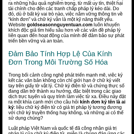
ra những hậu quả nghiêm trọng, từ mất uy tín, thiệt hại
tài chính cho đến các tranh chấp pháp lý kéo dài. Do
đó, dù ở bất kỳ vai trò nào, việc nắm vững thông tin về
“kính đơn” và chữ ký vẫn là một kỹ năng thiết yếu.
Website
goldseasonnguyentuan.com
luôn khuyến
khích độc giả tìm hiểu sâu hơn về các vấn đề pháp lý
liên quan đến hoạt động của mình để đảm bảo sự phát
triển bền vững và an toàn.
Đảm Bảo Tính Hợp Lệ Của Kính
Đơn Trong Môi Trường Số Hóa
Trong bối cảnh công nghệ phát triển mạnh mẽ, việc ký
kết các văn bản không còn chỉ giới hạn ở chữ ký viết
tay trên giấy tờ vật lý. Chữ ký điện tử và chứng thực số
đang dần trở thành xu hướng, đặc biệt trong các giao
dịch trực tuyến và quy trình làm việc từ xa. Điều này đặt
ra một khía cạnh mới cho câu hỏi
kính đơn ký tên là ai
ký
: liệu chữ ký điện tử có giá trị pháp lý tương đương
với chữ ký truyền thống hay không, và những ai có thể
sử dụng chúng?
Luật pháp Việt Nam và quốc tế đã công nhận giá trị
pháp lý của chữ ký điện tử, miễn là chúng đáp ứng các