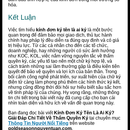
hóa.
Kết Luận
Việc tìm hiểu
kính đơn ký tên là ai ký
là một bước
quan trọng để đảm bảo mọi giao dịch, thủ tục hành
chính hay pháp lý đều diễn ra đúng quy định và có giá
trị hiệu lực. Từ các cá nhân cho đến các tổ chức,
doanh nghiệp, hay những người có sức ảnh hưởng
như KOC, KOL, việc nắm vững nguyên tắc về thẩm
quyền ký, các yếu tố tạo nên một chữ ký hợp lệ, và
cách tránh những sai lầm thường gặp là điều kiện tiên
quyết để bảo vệ quyền và lợi ích của bản thân. Trong
bối cảnh công nghệ phát triển, sự xuất hiện của chữ ký
điện tử càng làm phong phú thêm các hình thức ký kết,
nhưng cũng đồng thời đòi hỏi sự hiểu biết sâu sắc hơn
về tính pháp lý của chúng. Hy vọng rằng, những thông
tin chi tiết trong bài viết này đã cung cấp cho bạn cái
nhìn toàn diện và hữu ích về vấn đề quan trọng này.
Bạn đang đọc bài viết
Kính Đơn Ký Tên Là Ai Ký?
Giải Đáp Chi Tiết Về Thẩm Quyền Ký
tại chuyên mục
Thông Tin Người Nổi Tiếng
trên website
goldseasonnguyentuan.com
.