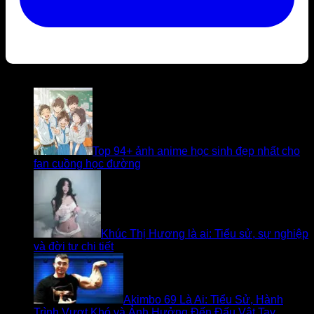
Bài viết liên quan
Top 94+ ảnh anime học sinh đẹp nhất cho
fan cuồng học đường
Khúc Thị Hương là ai: Tiểu sử, sự nghiệp
và đời tư chi tiết
Akimbo 69 Là Ai: Tiểu Sử, Hành
Trình Vượt Khó và Ảnh Hưởng Đến Đấu Vật Tay