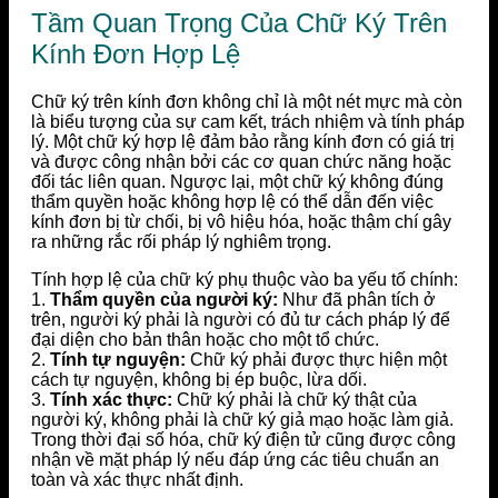
Tầm Quan Trọng Của Chữ Ký Trên
Kính Đơn Hợp Lệ
Chữ ký trên kính đơn không chỉ là một nét mực mà còn
là biểu tượng của sự cam kết, trách nhiệm và tính pháp
lý. Một chữ ký hợp lệ đảm bảo rằng kính đơn có giá trị
và được công nhận bởi các cơ quan chức năng hoặc
đối tác liên quan. Ngược lại, một chữ ký không đúng
thẩm quyền hoặc không hợp lệ có thể dẫn đến việc
kính đơn bị từ chối, bị vô hiệu hóa, hoặc thậm chí gây
ra những rắc rối pháp lý nghiêm trọng.
Tính hợp lệ của chữ ký phụ thuộc vào ba yếu tố chính:
1.
Thẩm quyền của người ký:
Như đã phân tích ở
trên, người ký phải là người có đủ tư cách pháp lý để
đại diện cho bản thân hoặc cho một tổ chức.
2.
Tính tự nguyện:
Chữ ký phải được thực hiện một
cách tự nguyện, không bị ép buộc, lừa dối.
3.
Tính xác thực:
Chữ ký phải là chữ ký thật của
người ký, không phải là chữ ký giả mạo hoặc làm giả.
Trong thời đại số hóa, chữ ký điện tử cũng được công
nhận về mặt pháp lý nếu đáp ứng các tiêu chuẩn an
toàn và xác thực nhất định.