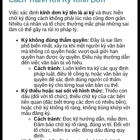
Việc xác định
kính đơn ký tên là ai ký
và thực hiện
chữ ký đúng cách không phải lúc nào cũng đơn giản.
Nhiều cá nhân và tổ chức thường mắc phải những sai
lầm có thể gây ra rủi ro pháp lý.
Ký không đúng thẩm quyền:
Đây là sai lầm
phổ biến nhất, xảy ra khi một người ký văn bản
mà không có quyền hoặc vượt quá giới hạn
quyền hạn được ủy quyền. Điều này thường dẫn
đến việc văn bản bị vô hiệu.
Cách tránh:
Luôn kiểm tra kỹ các quy định
pháp luật, điều lệ công ty, hoặc văn bản ủy
quyền để xác định đúng người có thẩm
quyền ký cho từng loại văn bản cụ thể.
Ký thiếu hoặc sai sót về hình thức:
Thiếu con
dấu (đối với tổ chức), thiếu chữ ký của các bên
liên quan (đặc biệt trong các đơn có nhiều bên),
hoặc chữ ký không rõ ràng, không trùng khớp với
mẫu đăng ký.
Cách tránh:
Đọc kỹ hướng dẫn, mẫu đơn.
Đảm bảo chữ ký rõ ràng, đúng vị trí. Đối với
tổ chức, kiểm tra việc đóng dấu đúng quy
định.