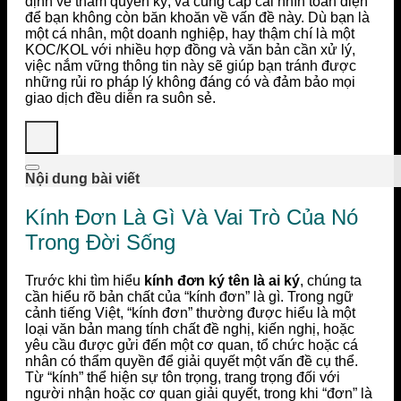
định về thẩm quyền ký, và cung cấp cái nhìn toàn diện
để bạn không còn băn khoăn về vấn đề này. Dù bạn là
một cá nhân, một doanh nghiệp, hay thậm chí là một
KOC/KOL với nhiều hợp đồng và văn bản cần xử lý,
việc nắm vững thông tin này sẽ giúp bạn tránh được
những rủi ro pháp lý không đáng có và đảm bảo mọi
giao dịch đều diễn ra suôn sẻ.
Nội dung bài viết
Kính Đơn Là Gì Và Vai Trò Của Nó
Trong Đời Sống
Trước khi tìm hiểu
kính đơn ký tên là ai ký
, chúng ta
cần hiểu rõ bản chất của “kính đơn” là gì. Trong ngữ
cảnh tiếng Việt, “kính đơn” thường được hiểu là một
loại văn bản mang tính chất đề nghị, kiến nghị, hoặc
yêu cầu được gửi đến một cơ quan, tổ chức hoặc cá
nhân có thẩm quyền để giải quyết một vấn đề cụ thể.
Từ “kính” thể hiện sự tôn trọng, trang trọng đối với
người nhận hoặc cơ quan giải quyết, trong khi “đơn” là