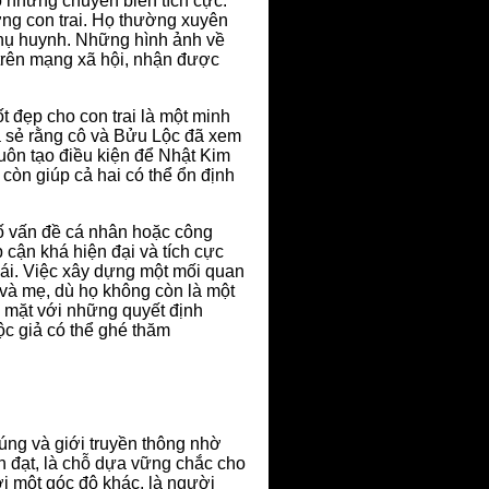
 những chuyển biến tích cực.
ỡng con trai. Họ thường xuyên
 phụ huynh. Những hình ảnh về
 trên mạng xã hội, nhận được
 đẹp cho con trai là một minh
a sẻ rằng cô và Bửu Lộc đã xem
ôn tạo điều kiện để Nhật Kim
 còn giúp cả hai có thể ổn định
 số vấn đề cá nhân hoặc công
ếp cận khá hiện đại và tích cực
 cái. Việc xây dựng một mối quan
 và mẹ, dù họ không còn là một
i mặt với những quyết định
ộc giả có thể ghé thăm
úng và giới truyền thông nhờ
h đạt, là chỗ dựa vững chắc cho
i một góc độ khác, là người