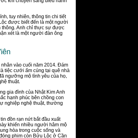
rước khi chuyển sang điều hành
, tuy nhiên, thông tin chi tiết
Lộc được biết đến là một người
n thông. Anh chỉ thực sự được
hận xét là một người đàn ông
iên
n nhân vào cuối năm 2014. Đám
à tiệc cưới ấm cúng tại quê nhà
đã ngưỡng mộ tình yêu của họ,
hệ thuật.
ng gia đình của Nhật Kim Anh
hắc hạnh phúc bên chồng con
sự nghiệp nghệ thuật, thường
in đồn rạn nứt bắt đầu xuất
 này khiến nhiều người hâm mộ
dung hòa trong cuộc sống và
, đóng phim còn Bửu Lộc ở Cần