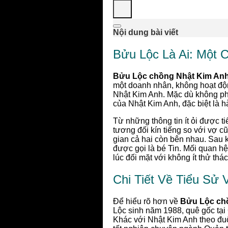
Nội dung bài viết
Bửu Lộc Là Ai: Một 
Bửu Lộc chồng Nhật Kim Anh 
một doanh nhân, không hoạt động 
Nhật Kim Anh. Mặc dù không phả
của Nhật Kim Anh, đặc biệt là h
Từ những thông tin ít ỏi được t
tương đối kín tiếng so với vợ cũ
gian cả hai còn bên nhau. Sau 
được gọi là bé Tin. Mối quan hệ
lúc đối mặt với không ít thử thác
Chi Tiết Về Tiểu Sử
Để hiểu rõ hơn về
Bửu Lộc chồ
Lộc sinh năm 1988, quê gốc tại 
Khác với Nhật Kim Anh theo đuổ