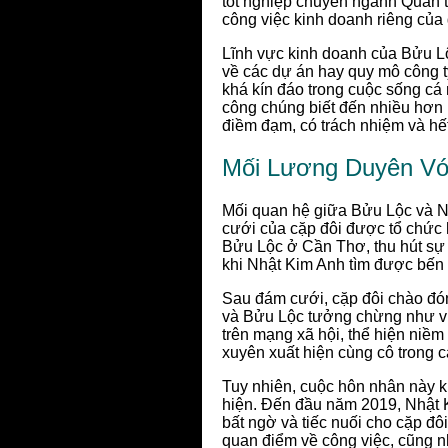
tốt nghiệp chuyên ngành Quản t
công việc kinh doanh riêng của 
Lĩnh vực kinh doanh của Bửu Lộc 
về các dự án hay quy mô công t
khá kín đáo trong cuộc sống cá
công chúng biết đến nhiều hơn 
điềm đạm, có trách nhiệm và hết
Mối Lương Duyên Vớ
Mối quan hệ giữa Bửu Lộc và N
cưới của cặp đôi được tổ chức 
Bửu Lộc ở Cần Thơ, thu hút sự 
khi Nhật Kim Anh tìm được bến 
Sau đám cưới, cặp đôi chào đó
và Bửu Lộc tưởng chừng như v
trên mạng xã hội, thể hiện niề
xuyên xuất hiện cùng cô trong 
Tuy nhiên, cuộc hôn nhân này k
hiện. Đến đầu năm 2019, Nhật 
bất ngờ và tiếc nuối cho cặp đ
quan điểm về công việc, cũng 