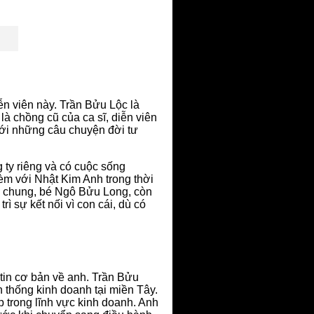
ễn viên này. Trần Bửu Lộc là
là chồng cũ của ca sĩ, diễn viên
với những câu chuyện đời tư
g ty riêng và có cuộc sống
 kèm với Nhật Kim Anh trong thời
ai chung, bé Ngô Bửu Long, còn
ì sự kết nối vì con cái, dù có
 tin cơ bản về anh. Trần Bửu
n thống kinh doanh tại miền Tây.
 trong lĩnh vực kinh doanh. Anh