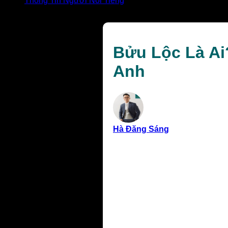
Thông Tin Người Nổi Tiếng
Bửu Lộc Là Ai? Thông Tin Chi Tiết Về Chồng Cũ Nhật 
Bửu Lộc Là Ai
Anh
Hà Đăng Sáng