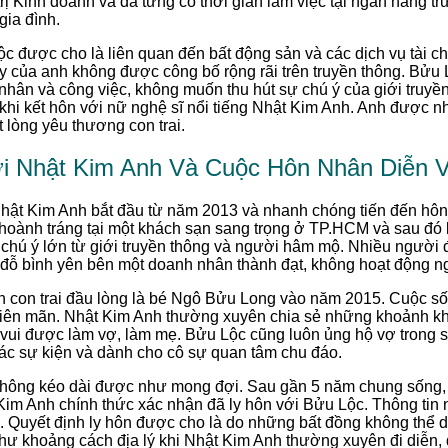
rị Kinh doanh và đã từng có thời gian làm việc tại ngân hàng t
gia đình.
được cho là liên quan đến bất động sản và các dịch vụ tài chính
y của anh không được công bố rộng rãi trên truyền thông. Bửu 
 nhân và công việc, không muốn thu hút sự chú ý của giới truyề
khi kết hôn với nữ nghệ sĩ nổi tiếng Nhật Kim Anh. Anh được n
 lòng yêu thương con trai.
i Nhật Kim Anh Và Cuộc Hôn Nhân Diễn V
hật Kim Anh bắt đầu từ năm 2013 và nhanh chóng tiến đến hô
hoành tráng tại một khách sạn sang trọng ở TP.HCM và sau đó l
chú ý lớn từ giới truyền thông và người hâm mộ. Nhiều người 
đỗ bình yên bên một doanh nhân thành đạt, không hoạt động ng
n con trai đầu lòng là bé Ngô Bửu Long vào năm 2015. Cuộc số
iên mãn. Nhật Kim Anh thường xuyên chia sẻ những khoảnh k
m vui được làm vợ, làm mẹ. Bửu Lộc cũng luôn ủng hộ vợ trong 
các sự kiện và dành cho cô sự quan tâm chu đáo.
hông kéo dài được như mong đợi. Sau gần 5 năm chung sống, t
Kim Anh chính thức xác nhận đã ly hôn với Bửu Lộc. Thông tin
ôi. Quyết định ly hôn được cho là do những bất đồng không thể 
như khoảng cách địa lý khi Nhật Kim Anh thường xuyên đi diễn