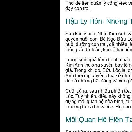
Thơ để tiện quản lý công việc v
dạy con trai.
Hậu Ly Hôn: Những 
Sau khi ly hôn, Nhật Kim Anh v
quyền nuôi con. Bé Ngô Bửu Lo
nuôi dưỡng con trai, đã nhiều lầ
thông và dư luận, khi cả hai bê
Trong suốt quá trình tranh chấp
Kim Anh thường xuyên bày tỏ n
giả. Trong khi đó, Bửu Lộc lại c
Anh thường xuyên chia sẻ nhữn
dù có những bất đồng và xung độ
Cuối cùng, sau nhiều phiên tòa
Lộc. Tuy nhiên, điều này không
dựng mối quan hệ hòa bình, cùn
thương từ cả bố và mẹ. Họ dần 
Mối Quan Hệ Hiện Tạ