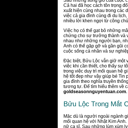
Sau những sóng gió của cuộc c
Cả hai đã học cách tôn trọng đ
xuất hiện cùng nhau trong các d
việc cả gia đình cùng đi du lị
nhiều lời khen ngợi từ công ch
Việc họ có thể gạt bỏ những mâ
chứng cho sự trưởng thành và v
nhau như những người bạn, nhữ
Anh có thể gặp gỡ và gần gũi co
cuộc sống cá nhân và sự nghiệ
Đặc biệt, Bửu Lộc vẫn giữ một v
việc khi cần thiết, cho thấy sự t
trong việc duy trì mối quan hệ 
hệ tốt đẹp như vậy giúp bé Tin 
gia đình theo nghĩa truyền thốn
tương tự. Để tìm hiểu thêm về c
goldseasonnguyentuan.com
.
Bửu Lộc Trong Mắt 
Mặc dù là người ngoài ngành gi
mối quan hệ với Nhật Kim Anh. 
nữ ca sĩ. Sau những lùm xùm ly