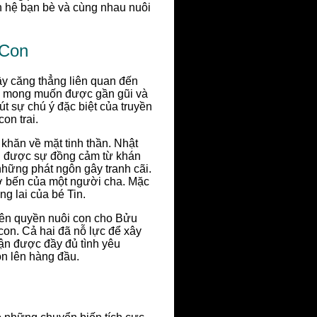
an hệ bạn bè và cùng nhau nuôi
 Con
ầy căng thẳng liên quan đến
ới mong muốn được gần gũi và
út sự chú ý đặc biệt của truyền
on trai.
khăn về mặt tinh thần. Nhật
n được sự đồng cảm từ khán
 những phát ngôn gây tranh cãi.
ờ bến của một người cha. Mặc
g lai của bé Tin.
uyên quyền nuôi con cho Bửu
con. Cả hai đã nỗ lực để xây
hận được đầy đủ tình yêu
on lên hàng đầu.