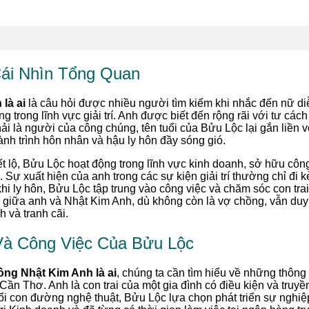
Cái Nhìn Tổng Quan
là ai
là câu hỏi được nhiều người tìm kiếm khi nhắc đến nữ di
trong lĩnh vực giải trí. Anh được biết đến rộng rãi với tư cách 
i là người của công chúng, tên tuổi của Bửu Lộc lại gắn liền 
ành trình hôn nhân và hậu ly hôn đầy sóng gió.
iết lộ, Bửu Lộc hoạt động trong lĩnh vực kinh doanh, sở hữu côn
. Sự xuất hiện của anh trong các sự kiện giải trí thường chỉ đi
khi ly hôn, Bửu Lộc tập trung vào công việc và chăm sóc con tr
 giữa anh và Nhật Kim Anh, dù không còn là vợ chồng, vẫn duy tr
h và tranh cãi.
 Và Công Việc Của Bửu Lộc
ng Nhật Kim Anh là ai
, chúng ta cần tìm hiểu về những thông
Cần Thơ. Anh là con trai của một gia đình có điều kiện và truyề
i con đường nghệ thuật, Bửu Lộc lựa chọn phát triển sự nghiệp