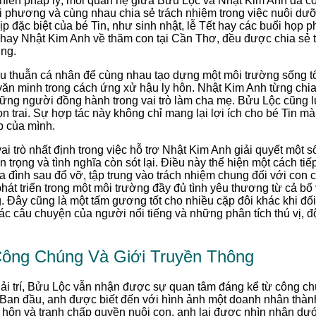
hiến pháp lý, mối quan hệ giữa Bửu Lộc và Nhật Kim Anh đã có
ối phương và cùng nhau chia sẻ trách nhiệm trong việc nuôi dư
ịp đặc biệt của bé Tin, như sinh nhật, lễ Tết hay các buổi họp
ch, hay Nhật Kim Anh về thăm con tại Cần Thơ, đều được chia sẻ
úng.
u thuẫn cá nhân để cùng nhau tạo dựng một môi trường sống tốt
ăn minh trong cách ứng xử hậu ly hôn. Nhật Kim Anh từng chi
ng người đồng hành trong vai trò làm cha mẹ. Bửu Lộc cũng lu
n trai. Sự hợp tác này không chỉ mang lại lợi ích cho bé Tin mà
p của mình.
ai trò nhất định trong việc hỗ trợ Nhật Kim Anh giải quyết một
ôn trọng và tình nghĩa còn sót lại. Điều này thể hiện một cách ti
gia đình sau đổ vỡ, tập trung vào trách nhiệm chung đối với con
phát triển trong một môi trường đầy đủ tình yêu thương từ cả bố
g. Đây cũng là một tấm gương tốt cho nhiều cặp đôi khác khi đố
ác câu chuyện của người nổi tiếng và những phân tích thú vị, đ
Công Chúng Và Giới Truyền Thông
ải trí, Bửu Lộc vẫn nhận được sự quan tâm đáng kể từ công ch
Ban đầu, anh được biết đến với hình ảnh một doanh nhân thàn
 hôn và tranh chấp quyền nuôi con, anh lại được nhìn nhận dướ