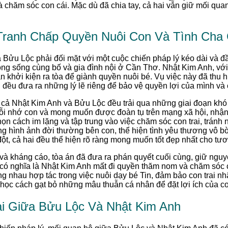
à chăm sóc con cái. Mặc dù đã chia tay, cả hai vẫn giữ mối qu
Tranh Chấp Quyền Nuôi Con Và Tình Cha
à Bửu Lộc phải đối mặt với một cuộc chiến pháp lý kéo dài và đ
ng sống cùng bố và gia đình nội ở Cần Thơ. Nhật Kim Anh, v
n khởi kiện ra tòa để giành quyền nuôi bé. Vụ việc này đã thu h
n đều đưa ra những lý lẽ riêng để bảo vệ quyền lợi của mình và c
, cả Nhật Kim Anh và Bửu Lộc đều trải qua những giai đoạn khó 
ỗi nhớ con và mong muốn được đoàn tụ trên mạng xã hội, nhậ
họn cách im lặng và tập trung vào việc chăm sóc con trai, tránh
g hình ảnh đời thường bên con, thể hiện tình yêu thương vô b
t, cả hai đều thể hiện rõ ràng mong muốn tốt đẹp nhất cho tươn
 và kháng cáo, tòa án đã đưa ra phán quyết cuối cùng, giữ ng
 có nghĩa là Nhật Kim Anh mất đi quyền thăm nom và chăm sóc 
g nhau hợp tác trong việc nuôi dạy bé Tin, đảm bảo con trai n
học cách gạt bỏ những mâu thuẫn cá nhân để đặt lợi ích của c
i Giữa Bửu Lộc Và Nhật Kim Anh