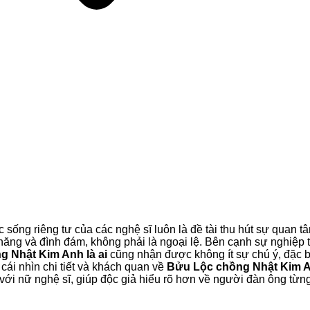
ộc sống riêng tư của các nghệ sĩ luôn là đề tài thu hút sự quan
i năng và đình đám, không phải là ngoại lệ. Bên cạnh sự nghiệ
 Nhật Kim Anh là ai
cũng nhận được không ít sự chú ý, đặc 
 cái nhìn chi tiết và khách quan về
Bửu Lộc chồng Nhật Kim An
ới nữ nghệ sĩ, giúp độc giả hiểu rõ hơn về người đàn ông từng