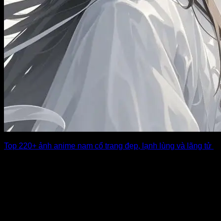
Top 220+ ảnh anime nam cổ trang đẹp, lạnh lùng và lãng tử
Những nam thần trong thế giới anime cổ trang luôn thu hút
người xem bởi [...]