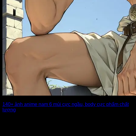
140+ ảnh anime nam 6 múi cực ngầu, body cực phẩm chất
lượng
Hình ảnh các nam thần anime với thân hình 6 múi săn chắc
luôn có [...]