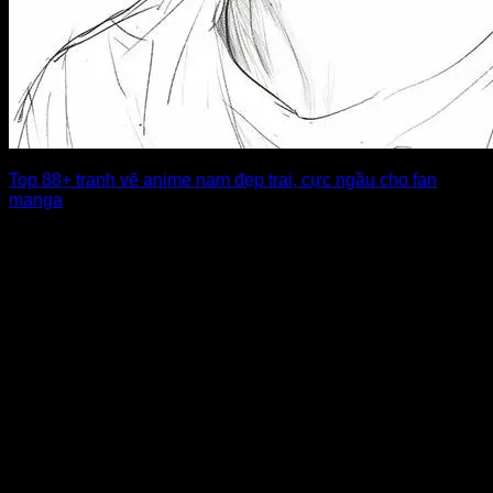
Top 88+ tranh vẽ anime nam đẹp trai, cực ngầu cho fan
manga
Thế giới anime không chỉ thu hút bởi cốt truyện mà còn nhờ
những tạo [...]