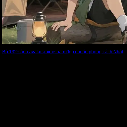
Bộ 132+ ảnh avatar anime nam đẹp chuẩn phong cách Nhật
Avatar anime nam đang trở thành xu hướng được nhiều bạn
trẻ lựa chọn để [...]