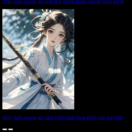
268+ ảnh anime nữ cute thơ mộng khiến người xem mê tít
283+ ảnh anime nữ cầm kiếm lạnh lùng khiến fan mê mẩn