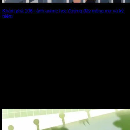
Khám phá 106+ ảnh anime học đường đầy mộng mơ và kỷ
niệm
Anime học đường không chỉ là những câu chuyện tình cảm
nhẹ nhàng mà còn [...]