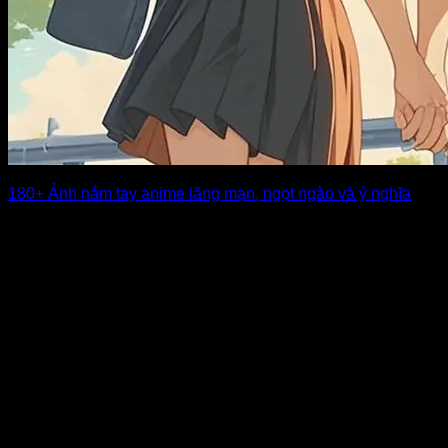
180+ Ảnh nắm tay anime lãng mạn, ngọt ngào và ý nghĩa
Hình ảnh nắm tay anime luôn mang đến cảm giác ấm áp và
là biểu [...]