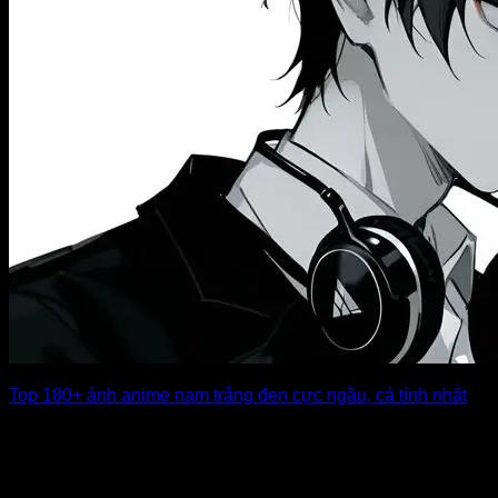
Top 180+ ảnh anime nam trắng đen cực ngầu, cá tính nhất
Ảnh anime nam trắng đen luôn mang đến một sức hút bí ẩn,
lạnh lùng [...]