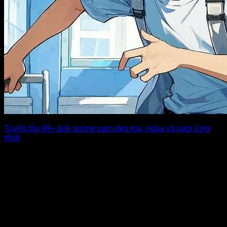
Tuyển tập 99+ ảnh anime nam đẹp trai, ngầu và lạnh lùng
nhất
Thế giới hoạt hình Nhật Bản luôn khiến fan mê mẩn bởi
những nhân vật [...]