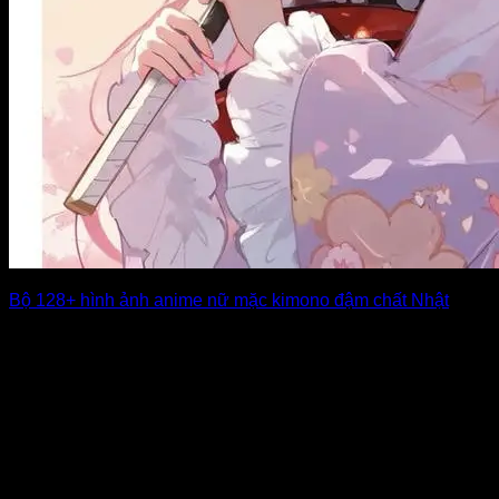
Bộ 128+ hình ảnh anime nữ mặc kimono đậm chất Nhật
Hình ảnh anime nữ mặc kimono luôn mang đến một sức hút
khó cưỡng nhờ [...]