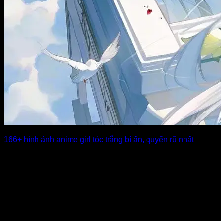
166+ hình ảnh anime girl tóc trắng bí ẩn, quyến rũ nhất
Trong thế giới anime, những cô nàng sở hữu mái tóc trắng
luôn mang một [...]