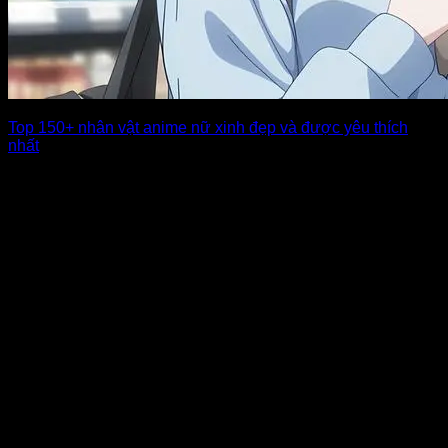
Top 150+ nhân vật anime nữ xinh đẹp và được yêu thích
nhất
Thế giới anime luôn thu hút người xem bởi dàn nhân vật nữ
không chỉ [...]