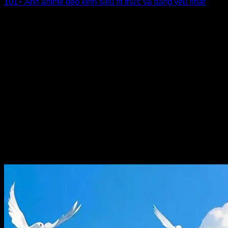
101+ Ảnh anime đeo kính siêu tri thức và đáng yêu nhất
Những nhân vật anime đeo kính luôn sở hữu một sức hút
riêng biệt, từ [...]