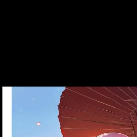
nhờ vào [...]