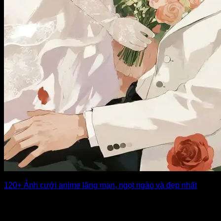
120+ Ảnh cưới anime lãng mạn, ngọt ngào và đẹp nhất
Ảnh cưới anime mang đến một thế giới tình yêu lung linh,
huyền ảo với [...]