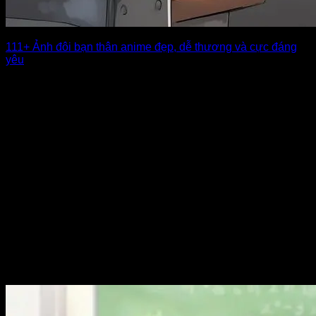
111+ Ảnh đôi bạn thân anime đẹp, dễ thương và cực đáng
yêu
Ảnh đôi bạn thân anime luôn mang đến cảm giác gần gũi,
vui tươi và [...]