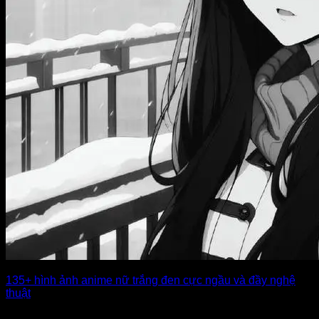
135+ hình ảnh anime nữ trắng đen cực ngầu và đầy nghệ
thuật
Ảnh anime nữ trắng đen mang đến một sức lôi cuốn đặc biệt