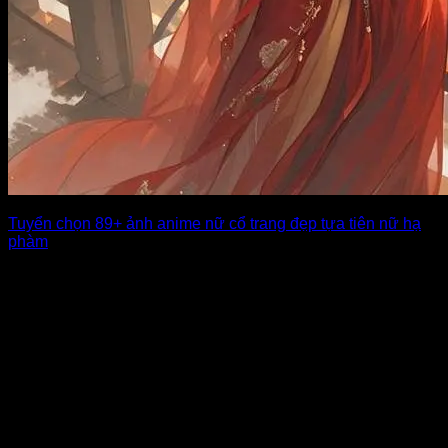
Tuyển chọn 89+ ảnh anime nữ cổ trang đẹp tựa tiên nữ hạ
phàm
Hình ảnh anime nữ cổ trang luôn khiến người xem phải trầm
trồ bởi sự [...]