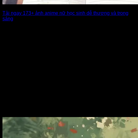
Tải ngay 173+ ảnh anime nữ học sinh dễ thương và trong
sáng
Những cô nàng nữ sinh trong thế giới anime luôn mang vẻ
đẹp thuần khiết, [...]