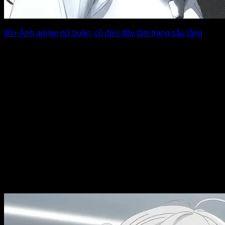
80+ Ảnh anime nữ buồn, cô đơn đầy tâm trạng sâu lắng
Ảnh anime nữ buồn thường diễn tả những cung bậc cảm
xúc tinh tế, từ [...]