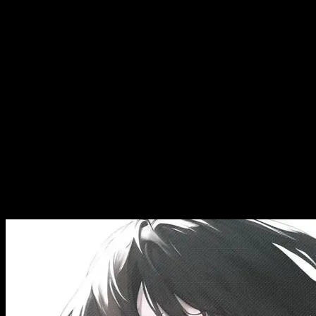
Bạn đang tìm kiếm một chiếc avatar anime nữ để làm mới
trang cá nhân [...]