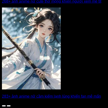
268+ ảnh anime nữ cute thơ mộng khiến người xem mê tít
283+ ảnh anime nữ cầm kiếm lạnh lùng khiến fan mê mẩn