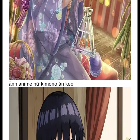
ảnh anime nữ kimono ăn kẹo