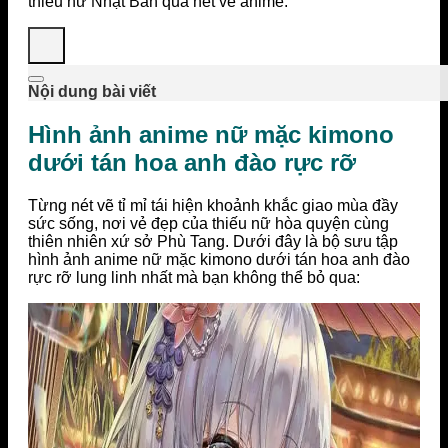
thiếu nữ Nhật Bản qua nét vẽ anime.
Nội dung bài viết
Hình ảnh anime nữ mặc kimono
dưới tán hoa anh đào rực rỡ
Từng nét vẽ tỉ mỉ tái hiện khoảnh khắc giao mùa đầy
sức sống, nơi vẻ đẹp của thiếu nữ hòa quyện cùng
thiên nhiên xứ sở Phù Tang. Dưới đây là bộ sưu tập
hình ảnh anime nữ mặc kimono dưới tán hoa anh đào
rực rỡ lung linh nhất mà bạn không thể bỏ qua: