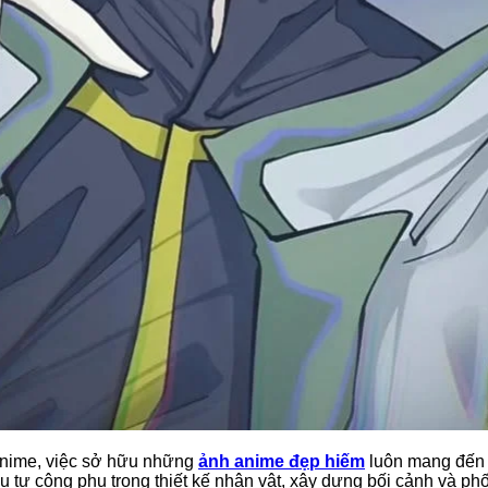
nime, việc sở hữu những
ảnh anime đẹp hiếm
luôn mang đến c
 tư công phu trong thiết kế nhân vật, xây dựng bối cảnh và ph