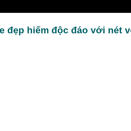
út
e đẹp hiếm độc đáo với nét 