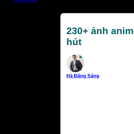
Ảnh anime
230+ ảnh anime đẹp hiếm độc đáo với nét vẽ đầy cuốn h
230+ ảnh anim
hút
Hà Đăng Sáng