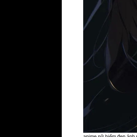
anime nữ hiếm đẹp ánh 