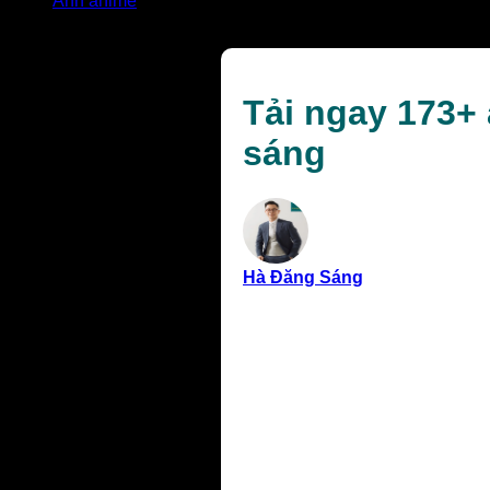
Ảnh anime
Tải ngay 173+ ảnh anime nữ học sinh dễ thương và tro
Tải ngay 173+
sáng
Hà Đăng Sáng