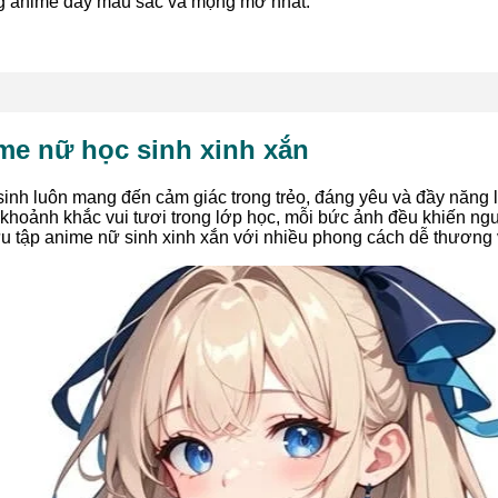
ng anime đầy màu sắc và mộng mơ nhất.
me nữ học sinh xinh xắn
nh luôn mang đến cảm giác trong trẻo, đáng yêu và đầy năng l
khoảnh khắc vui tươi trong lớp học, mỗi bức ảnh đều khiến n
 tập anime nữ sinh xinh xắn với nhiều phong cách dễ thương v