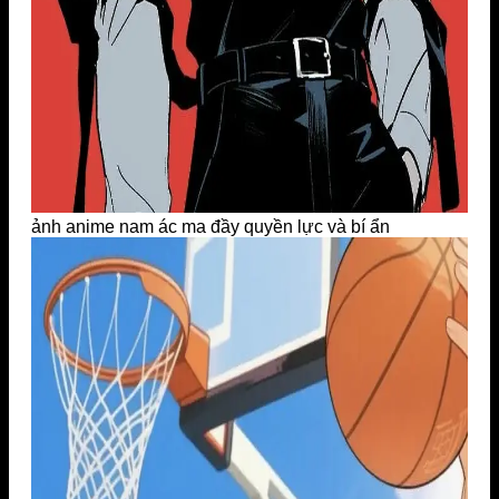
ảnh anime nam ác ma đầy quyền lực và bí ẩn