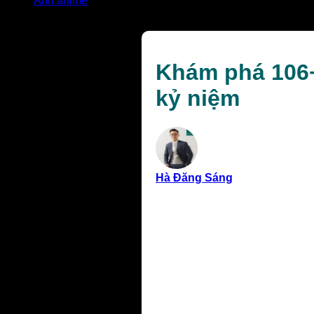
Ảnh anime
Khám phá 106+ ảnh anime học đường đầy mộng mơ và 
Khám phá 106
kỷ niệm
Hà Đăng Sáng