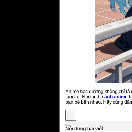
Anime học đường không chỉ là 
tuổi trẻ. Những bộ
ảnh anime 
bạn bè bên nhau. Hãy cùng đắm 
Nội dung bài viết