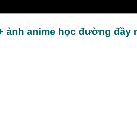
kỷ niệm
+ ảnh anime học đường đầy