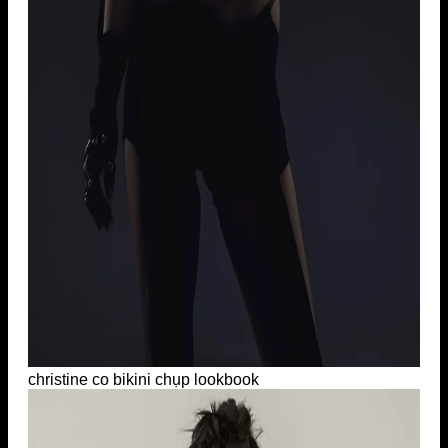
christine co bikini chụp lookbook