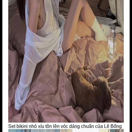
Set bikini nhỏ xíu tôn lên vóc dáng chuẩn của Lê Bống