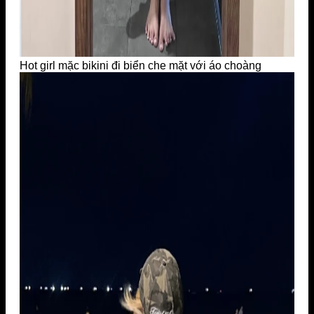
Hot girl mặc bikini đi biển che mặt với áo choàng