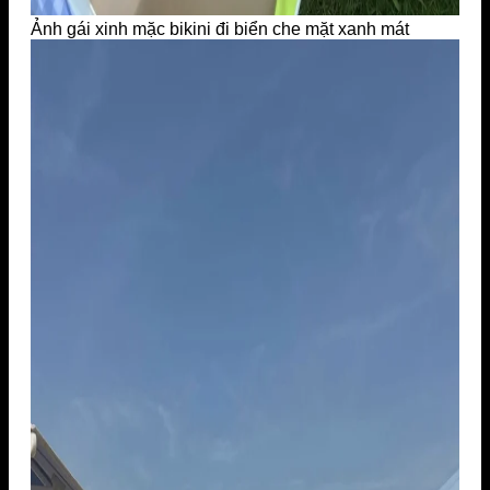
Ảnh gái xinh mặc bikini đi biển che mặt xanh mát