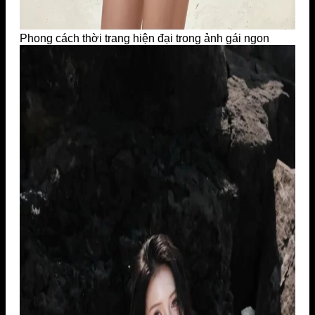
Phong cách thời trang hiện đại trong ảnh gái ngon