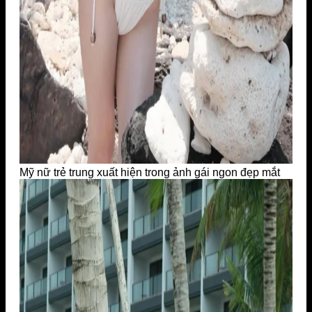
Mỹ nữ trẻ trung xuất hiện trong ảnh gái ngon đẹp mắt