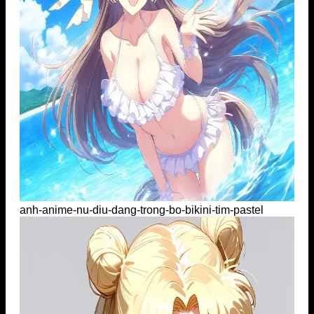
anh-anime-nu-diu-dang-trong-bo-bikini-tim-pastel