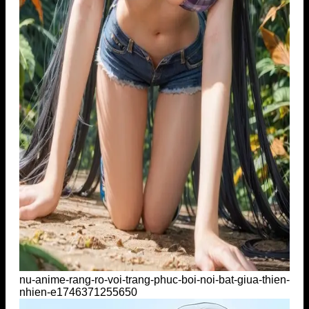
nu-anime-rang-ro-voi-trang-phuc-boi-noi-bat-giua-thien-
nhien-e1746371255650