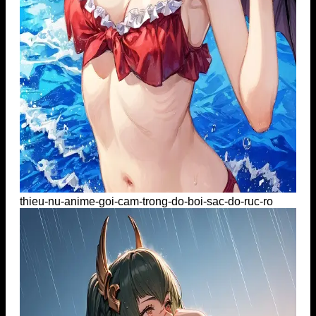
thieu-nu-anime-goi-cam-trong-do-boi-sac-do-ruc-ro