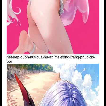
net-dep-cuon-hut-cua-nu-anime-trong-trang-phuc-do-
boi