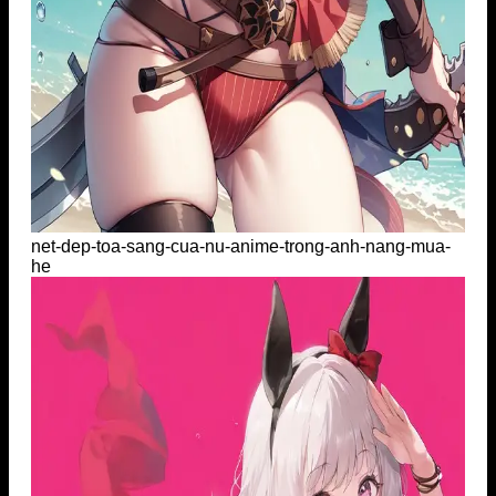
net-dep-toa-sang-cua-nu-anime-trong-anh-nang-mua-
he