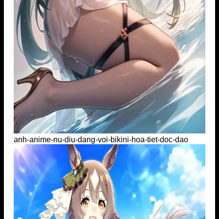
anh-anime-nu-diu-dang-voi-bikini-hoa-tiet-doc-dao