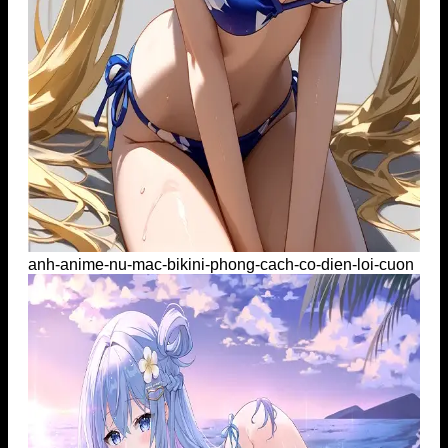
anh-anime-nu-mac-bikini-phong-cach-co-dien-loi-cuon