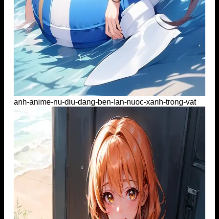
anh-anime-nu-diu-dang-ben-lan-nuoc-xanh-trong-vat