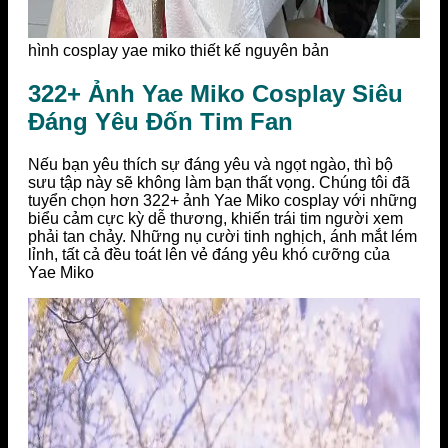
hình cosplay yae miko thiết kế nguyên bản
322+ Ảnh Yae Miko Cosplay Siêu
Đáng Yêu Đốn Tim Fan
Nếu bạn yêu thích sự đáng yêu và ngọt ngào, thì bộ
sưu tập này sẽ không làm bạn thất vọng. Chúng tôi đã
tuyển chọn hơn 322+ ảnh Yae Miko cosplay với những
biểu cảm cực kỳ dễ thương, khiến trái tim người xem
phải tan chảy. Những nụ cười tinh nghịch, ánh mắt lém
lỉnh, tất cả đều toát lên vẻ đáng yêu khó cưỡng của
Yae Miko