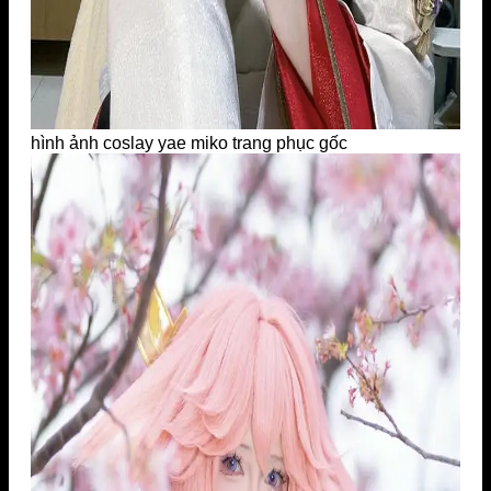
hình ảnh coslay yae miko trang phục gốc