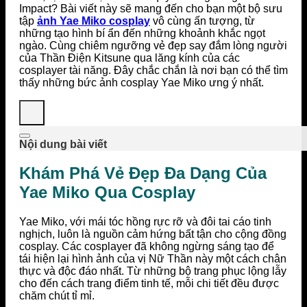
Impact? Bài viết này sẽ mang đến cho bạn một bộ sưu
tập
ảnh Yae Miko cosplay
vô cùng ấn tượng, từ
những tạo hình bí ẩn đến những khoảnh khắc ngọt
ngào. Cùng chiêm ngưỡng vẻ đẹp say đắm lòng người
của Thần Điện Kitsune qua lăng kính của các
cosplayer tài năng. Đây chắc chắn là nơi bạn có thể tìm
thấy những bức ảnh cosplay Yae Miko ưng ý nhất.
Nội dung bài viết
Khám Phá Vẻ Đẹp Đa Dạng Của
Yae Miko Qua Cosplay
Yae Miko, với mái tóc hồng rực rỡ và đôi tai cáo tinh
nghịch, luôn là nguồn cảm hứng bất tận cho cộng đồng
cosplay. Các cosplayer đã không ngừng sáng tạo để
tái hiện lại hình ảnh của vị Nữ Thần này một cách chân
thực và độc đáo nhất. Từ những bộ trang phục lộng lẫy
cho đến cách trang điểm tinh tế, mỗi chi tiết đều được
chăm chút tỉ mỉ.