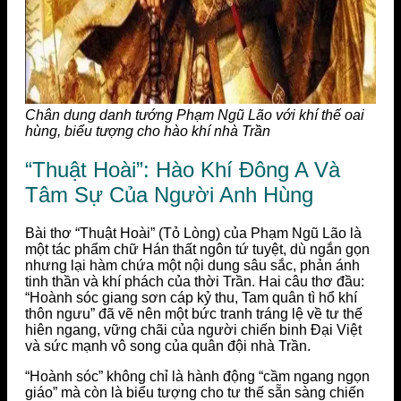
Chân dung danh tướng Phạm Ngũ Lão với khí thế oai
hùng, biểu tượng cho hào khí nhà Trần
“Thuật Hoài”: Hào Khí Đông A Và
Tâm Sự Của Người Anh Hùng
Bài thơ “Thuật Hoài” (Tỏ Lòng) của Phạm Ngũ Lão là
một tác phẩm chữ Hán thất ngôn tứ tuyệt, dù ngắn gọn
nhưng lại hàm chứa một nội dung sâu sắc, phản ánh
tinh thần và khí phách của thời Trần. Hai câu thơ đầu:
“Hoành sóc giang sơn cáp kỷ thu, Tam quân tì hổ khí
thôn ngưu” đã vẽ nên một bức tranh tráng lệ về tư thế
hiên ngang, vững chãi của người chiến binh Đại Việt
và sức mạnh vô song của quân đội nhà Trần.
“Hoành sóc” không chỉ là hành động “cầm ngang ngọn
giáo” mà còn là biểu tượng cho tư thế sẵn sàng chiến