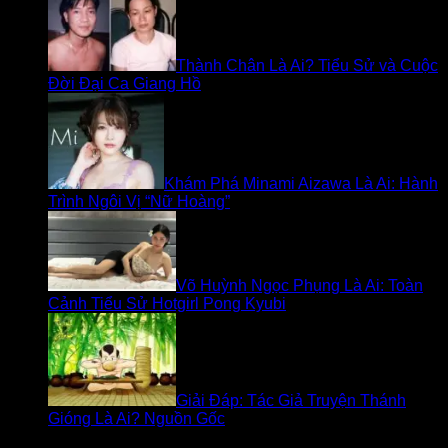
Thành Chân Là Ai? Tiểu Sử và Cuộc
Đời Đại Ca Giang Hồ
Khám Phá Minami Aizawa Là Ai: Hành
Trình Ngôi Vị “Nữ Hoàng”
Võ Huỳnh Ngọc Phụng Là Ai: Toàn
Cảnh Tiểu Sử Hotgirl Pong Kyubi
Giải Đáp: Tác Giả Truyện Thánh
Gióng Là Ai? Nguồn Gốc