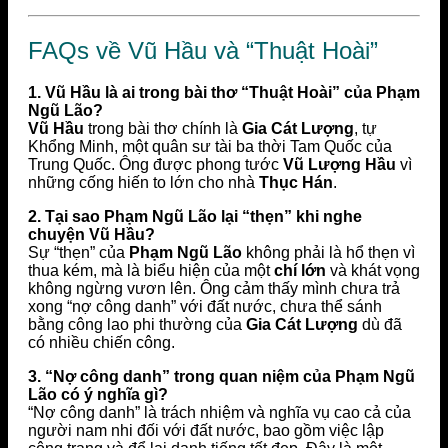
FAQs về Vũ Hầu và “Thuật Hoài”
1. Vũ Hầu là ai trong bài thơ “Thuật Hoài” của Phạm
Ngũ Lão?
Vũ Hầu
trong bài thơ chính là
Gia Cát Lượng
, tự
Khổng Minh, một quân sư tài ba thời Tam Quốc của
Trung Quốc. Ông được phong tước
Vũ Lượng Hầu
vì
những cống hiến to lớn cho nhà
Thục Hán
.
2. Tại sao Phạm Ngũ Lão lại “thẹn” khi nghe
chuyện Vũ Hầu?
Sự “thẹn” của
Phạm Ngũ Lão
không phải là hổ thẹn vì
thua kém, mà là biểu hiện của một
chí lớn
và khát vọng
không ngừng vươn lên. Ông cảm thấy mình chưa trả
xong “nợ công danh” với đất nước, chưa thể sánh
bằng công lao phi thường của
Gia Cát Lượng
dù đã
có nhiều chiến công.
3. “Nợ công danh” trong quan niệm của Phạm Ngũ
Lão có ý nghĩa gì?
“Nợ công danh” là trách nhiệm và nghĩa vụ cao cả của
người nam nhi đối với đất nước, bao gồm việc lập