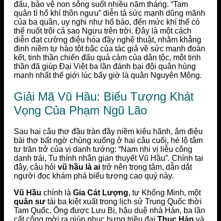
đấu, bảo vệ non sông suốt nhiều năm tháng. “Tam
quân tì hổ khí thôn ngưu” diễn tả sức mạnh dũng mãnh
của ba quân, uy nghi như hổ báo, đến mức khí thế có
thể nuốt trôi cả sao Ngưu trên trời. Đây là một cách
diễn đạt cường điệu hóa đầy nghệ thuật, nhằm khẳng
định niềm tự hào tột bậc của tác giả về sức mạnh đoàn
kết, tinh thần chiến đấu quả cảm của dân tộc, một tinh
thần đã giúp Đại Việt ba lần đánh bại đội quân hùng
mạnh nhất thế giới lúc bấy giờ là quân Nguyên Mông.
Giải Mã Vũ Hầu: Biểu Tượng Khát
Vọng Của Phạm Ngũ Lão
Sau hai câu thơ đầu tràn đầy niềm kiêu hãnh, âm điệu
bài thơ bất ngờ chùng xuống ở hai câu cuối, hé lộ tâm
tư trăn trở của vị danh tướng: “Nam nhi vị liễu công
danh trái, Tu thính nhân gian thuyết Vũ Hầu”. Chính tại
đây, câu hỏi
vũ hầu là ai
trở nên trọng tâm, dẫn dắt
người đọc khám phá biểu tượng cao quý này.
Vũ Hầu
chính là
Gia Cát Lượng
, tự Khổng Minh, một
quân sư
tài ba kiệt xuất trong lịch sử Trung Quốc thời
Tam Quốc. Ông được Lưu Bị, hậu duệ nhà Hán, ba lần
cất công mời ra giúp phục hưng triều đại
Thục Hán
và