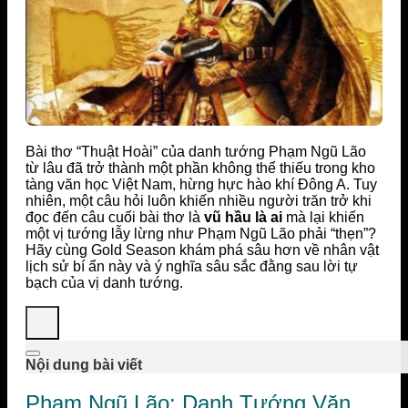
Bài thơ “Thuật Hoài” của danh tướng Phạm Ngũ Lão
từ lâu đã trở thành một phần không thể thiếu trong kho
tàng văn học Việt Nam, hừng hực hào khí Đông A. Tuy
nhiên, một câu hỏi luôn khiến nhiều người trăn trở khi
đọc đến câu cuối bài thơ là
vũ hầu là ai
mà lại khiến
một vị tướng lẫy lừng như Phạm Ngũ Lão phải “thẹn”?
Hãy cùng Gold Season khám phá sâu hơn về nhân vật
lịch sử bí ẩn này và ý nghĩa sâu sắc đằng sau lời tự
bạch của vị danh tướng.
Nội dung bài viết
Phạm Ngũ Lão: Danh Tướng Văn