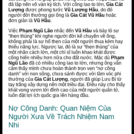
đã lập nên vô vàn kỳ tích. Với công lao to lớn,
Gia Cát
Lượng
được phong tước
Vũ Lượng Hầu
, do đó
người đời thường gọi ông là
Gia Cát Vũ Hầu
hoặc
đơn giản là
Vũ Hầu
.
Việc
Phạm Ngũ Lão
nhắc đến
Vũ Hầu
và bày tỏ sự
“thẹn thùng” khi nghe người đời kể chuyện về ông,
không phải là sự hổ thẹn của một người thua kém hay
thiếu năng lực. Ngược lại, đó là sự “thẹn thùng” của
một nhân cách lớn, một chí sĩ luôn khao khát được
cống hiến nhiều hơn nữa cho đất nước. Mặc dù
Phạm
Ngũ Lão
đã có nhiều công lao to lớn, nhưng ông vẫn
cảm thấy mình chưa hoàn thành trọn vẹn “nợ công
danh” với non sông, chưa sánh được với tầm vóc phi
thường của
Gia Cát Lượng
, người đã giúp Lưu Bị từ
tay trắng xây dựng nên một triều đại. Điều này cho thấy
khát vọng vươn tới đỉnh cao của một người quân tử,
luôn đặt lợi ích quốc gia lên hàng đầu.
Nợ Công Danh: Quan Niệm Của
Người Xưa Về Trách Nhiệm Nam
Nhi