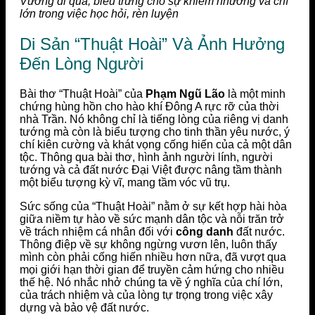
Vương đi qua, biểu trưng cho sự khiêm nhường và chí
lớn trong việc học hỏi, rèn luyện
Di Sản “Thuật Hoài” Và Ảnh Hưởng
Đến Lòng Người
Bài thơ “Thuật Hoài” của
Phạm Ngũ Lão
là một minh
chứng hùng hồn cho hào khí Đông A rực rỡ của thời
nhà Trần. Nó không chỉ là tiếng lòng của riêng vị danh
tướng mà còn là biểu tượng cho tinh thần yêu nước, ý
chí kiên cường và khát vọng cống hiến của cả một dân
tộc. Thông qua bài thơ, hình ảnh người lính, người
tướng và cả đất nước Đại Việt được nâng tầm thành
một biểu tượng kỳ vĩ, mang tầm vóc vũ trụ.
Sức sống của “Thuật Hoài” nằm ở sự kết hợp hài hòa
giữa niềm tự hào về sức mạnh dân tộc và nỗi trăn trở
về trách nhiệm cá nhân đối với
công danh
đất nước.
Thông điệp về sự không ngừng vươn lên, luôn thấy
mình còn phải cống hiến nhiều hơn nữa, đã vượt qua
mọi giới hạn thời gian để truyền cảm hứng cho nhiều
thế hệ. Nó nhắc nhở chúng ta về ý nghĩa của chí lớn,
của trách nhiệm và của lòng tự trọng trong việc xây
dựng và bảo vệ đất nước.