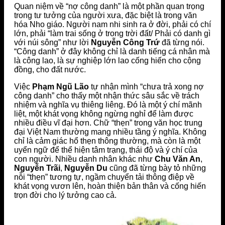
Quan niệm về “nợ công danh” là một phần quan trọng
trong tư tưởng của người xưa, đặc biệt là trong văn
hóa Nho giáo. Người nam nhi sinh ra ở đời, phải có chí
lớn, phải “làm trai sống ở trong trời đất/ Phải có danh gì
với núi sông” như lời
Nguyễn Công Trứ
đã từng nói.
“Công danh” ở đây không chỉ là danh tiếng cá nhân mà
là công lao, là sự nghiệp lớn lao cống hiến cho cộng
đồng, cho đất nước.
Việc
Phạm Ngũ Lão
tự nhận mình “chưa trả xong nợ
công danh” cho thấy một nhận thức sâu sắc về trách
nhiệm và nghĩa vụ thiêng liêng. Đó là một ý chí mãnh
liệt, một khát vọng không ngừng nghỉ để làm được
nhiều điều vĩ đại hơn. Chữ “thẹn” trong văn học trung
đại Việt Nam thường mang nhiều tầng ý nghĩa. Không
chỉ là cảm giác hổ thẹn thông thường, mà còn là một
uyển ngữ để thể hiện tâm trạng, thái độ và ý chí của
con người. Nhiều danh nhân khác như
Chu Văn An
,
Nguyễn Trãi
,
Nguyễn Du
cũng đã từng bày tỏ những
nỗi “thẹn” tương tự, ngầm chuyển tải thông điệp về
khát vọng vươn lên, hoàn thiện bản thân và cống hiến
trọn đời cho lý tưởng cao cả.