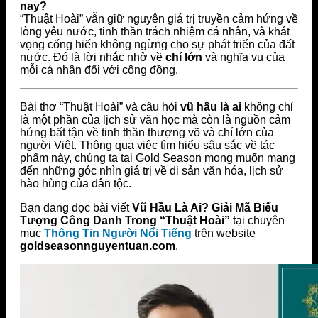
nay?
“Thuật Hoài” vẫn giữ nguyên giá trị truyền cảm hứng về
lòng yêu nước, tinh thần trách nhiệm cá nhân, và khát
vọng cống hiến không ngừng cho sự phát triển của đất
nước. Đó là lời nhắc nhở về
chí lớn
và nghĩa vụ của
mỗi cá nhân đối với cộng đồng.
Bài thơ “Thuật Hoài” và câu hỏi
vũ hầu là ai
không chỉ
là một phần của lịch sử văn học mà còn là nguồn cảm
hứng bất tận về tinh thần thượng võ và chí lớn của
người Việt. Thông qua việc tìm hiểu sâu sắc về tác
phẩm này, chúng ta tại Gold Season mong muốn mang
đến những góc nhìn giá trị về di sản văn hóa, lịch sử
hào hùng của dân tộc.
Bạn đang đọc bài viết
Vũ Hầu Là Ai? Giải Mã Biểu
Tượng Công Danh Trong “Thuật Hoài”
tại chuyên
mục
Thông Tin Người Nổi Tiếng
trên website
goldseasonnguyentuan.com
.