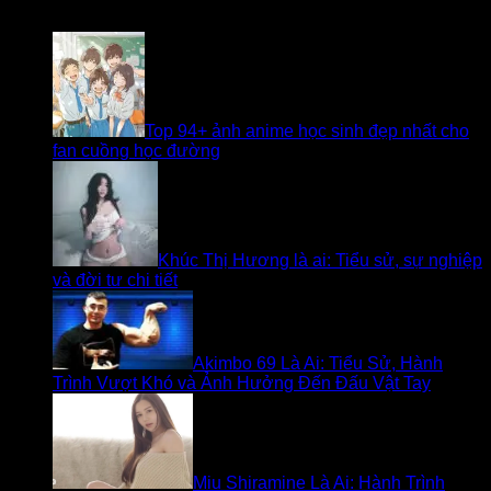
Bài viết liên quan
Top 94+ ảnh anime học sinh đẹp nhất cho
fan cuồng học đường
Khúc Thị Hương là ai: Tiểu sử, sự nghiệp
và đời tư chi tiết
Akimbo 69 Là Ai: Tiểu Sử, Hành
Trình Vượt Khó và Ảnh Hưởng Đến Đấu Vật Tay
Miu Shiramine Là Ai: Hành Trình