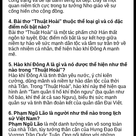
công trạng và để lại danh tiếng tốt đẹp. Đây là một
quan niệm tích cực trong tư tưởng Nho giáo về sự
cống hiến cho cộng đồng.
4. Bài thơ “Thuật Hoài” thuộc thể loại gì và có đặc
điểm nổi bật nào?
Bài thơ “Thuật Hoài” là một tác phẩm chữ Hán thất
ngôn tứ tuyệt. Đặc điểm nổi bật là sự kết hợp giữa
niềm tự hào về sức mạnh dân tộc và tâm sự trăn trở về
trách nhiệm cá nhân, thể hiện hào khí Đông A mạnh
mẽ.
5. Hào khí Đông A là gì và nó được thể hiện như thế
nào trong “Thuật Hoài”?
Hào khí Đông A là tinh thần yêu nước, ý chí kiên
cường, dũng mãnh và niềm tự hào dân tộc của thời
nhà Trần. Trong “Thuật Hoài”, hào khí này thể hiện qua
hình ảnh “Tam quân tì hổ khí thôn ngưu” (ba quân như
hổ báo, khí thế át cả sao Ngưu), biểu thị sức mạnh
quân sự và tinh thần đoàn kết của quân dân Đại Việt.
6. Phạm Ngũ Lão là người như thế nào trong lịch
sử Việt Nam?
Phạm Ngũ Lão
là một danh tướng văn võ song toàn
của nhà Trần, tùy tướng thân cận của Hưng Đạo Đại
Vương Trần Quốc Tuấn. Ông nổi tiếng với những