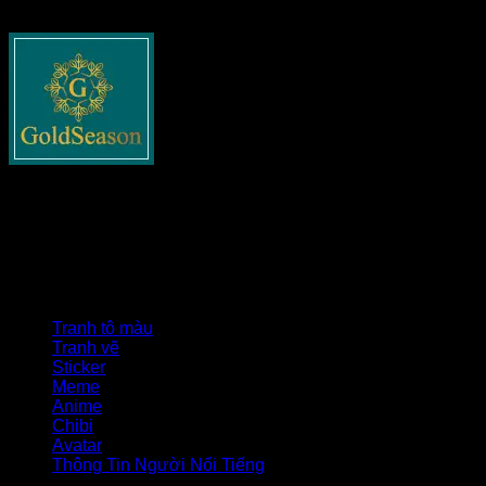
Về goldseasonnguyentuan.com
Goldseasonnguyentuan.com
– Thông tin cập nhật về bất
động sản cho tất cả các bạn. Chia sẻ tất cả những gì liên
quan tới lĩnh vực này như xây dựng, pháp lý nhà đất, phong
thủy và các tin tức nổi bật khác.
Danh mục
Tranh tô màu
Tranh vẽ
Sticker
Meme
Anime
Chibi
Avatar
Thông Tin Người Nổi Tiếng