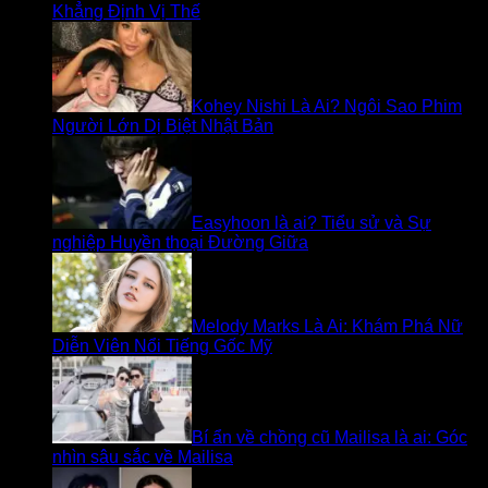
Khẳng Định Vị Thế
Kohey Nishi Là Ai? Ngôi Sao Phim
Người Lớn Dị Biệt Nhật Bản
Easyhoon là ai? Tiểu sử và Sự
nghiệp Huyền thoại Đường Giữa
Melody Marks Là Ai: Khám Phá Nữ
Diễn Viên Nổi Tiếng Gốc Mỹ
Bí ẩn về chồng cũ Mailisa là ai: Góc
nhìn sâu sắc về Mailisa