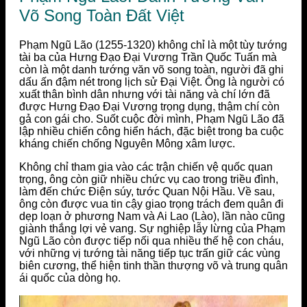
Võ Song Toàn Đất Việt
Phạm Ngũ Lão (1255-1320) không chỉ là một tùy tướng
tài ba của Hưng Đạo Đại Vương Trần Quốc Tuấn mà
còn là một danh tướng văn võ song toàn, người đã ghi
dấu ấn đậm nét trong lịch sử Đại Việt. Ông là người có
xuất thân bình dân nhưng với tài năng và chí lớn đã
được Hưng Đạo Đại Vương trọng dụng, thậm chí còn
gả con gái cho. Suốt cuộc đời mình, Phạm Ngũ Lão đã
lập nhiều chiến công hiển hách, đặc biệt trong ba cuộc
kháng chiến chống Nguyên Mông xâm lược.
Không chỉ tham gia vào các trận chiến vệ quốc quan
trọng, ông còn giữ nhiều chức vụ cao trong triều đình,
làm đến chức Điện súy, tước Quan Nội Hầu. Về sau,
ông còn được vua tin cậy giao trọng trách đem quân đi
dẹp loạn ở phương Nam và Ai Lao (Lào), lần nào cũng
giành thắng lợi vẻ vang. Sự nghiệp lẫy lừng của Phạm
Ngũ Lão còn được tiếp nối qua nhiều thế hệ con cháu,
với những vị tướng tài năng tiếp tục trấn giữ các vùng
biên cương, thể hiện tinh thần thượng võ và trung quân
ái quốc của dòng họ.