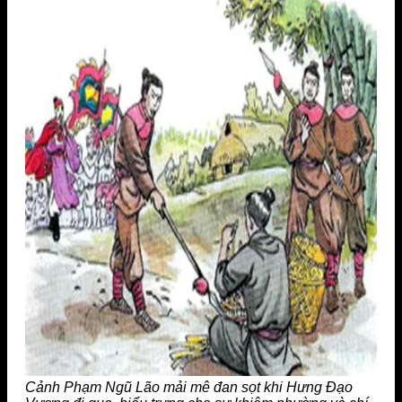
Cảnh Phạm Ngũ Lão mải mê đan sọt khi Hưng Đạo