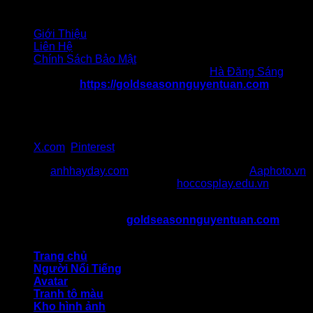
Liên hệ
Giới Thiệu
Liên Hệ
Chính Sách Bảo Mật
Chịu trách nhiệm nội dung: Tác giả
Hà Đăng Sáng
Website:
https://goldseasonnguyentuan.com
Địa chỉ 1: 47 Nguyễn Tuân, Thanh Xuân, Hà Nội
Địa chỉ 2: 217 Cầu Giấy, quận Cầu Giấy, Hà Nội
SĐT: 036 986 057
Gmail:goldseasonnguyentuancom@gmail.com
X.com
,
Pinterest
Đối Tác:
anhhayday.com
khám phá kho ảnh đẹp,
Aaphoto.vn
cộng đồng sưu tầm hình ảnh chất,
hoccosplay.edu.vn
học
kiến thức cosplay
Bản Quyền Thuộc Về ©
goldseasonnguyentuan.com
All
rights reserved
Trang chủ
Người Nổi Tiếng
Avatar
Tranh tô màu
Kho hình ảnh