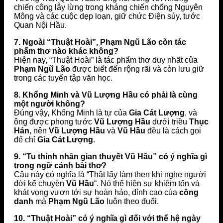
chiến công lẫy lừng trong kháng chiến chống Nguyên
Mông và các cuộc dẹp loạn, giữ chức Điện súy, tước
Quan Nội Hầu.
7. Ngoài “Thuật Hoài”, Phạm Ngũ Lão còn tác
phẩm thơ nào khác không?
Hiện nay, “Thuật Hoài” là tác phẩm thơ duy nhất của
Phạm Ngũ Lão
được biết đến rộng rãi và còn lưu giữ
trong các tuyển tập văn học.
8. Khổng Minh và Vũ Lượng Hầu có phải là cùng
một người không?
Đúng vậy, Khổng Minh là tự của
Gia Cát Lượng
, và
ông được phong tước
Vũ Lượng Hầu
dưới triều
Thục
Hán
, nên
Vũ Lượng Hầu
và
Vũ Hầu
đều là cách gọi
để chỉ
Gia Cát Lượng
.
9. “Tu thính nhân gian thuyết Vũ Hầu” có ý nghĩa gì
trong ngữ cảnh bài thơ?
Câu này có nghĩa là “Thật lấy làm thẹn khi nghe người
đời kể chuyện
Vũ Hầu
“. Nó thể hiện sự khiêm tốn và
khát vọng vươn tới sự hoàn hảo, đỉnh cao của
công
danh
mà
Phạm Ngũ Lão
luôn theo đuổi.
10. “Thuật Hoài” có ý nghĩa gì đối với thế hệ ngày