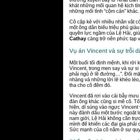
khát những mối quan hệ kịch tí
những mối tình “cộm cán” khác.
Cô cặp kè với nhiều nhân vật có
một ông dân biểu triệu phú già
quyền lực ngầm của Lệ Hải, giú
Cathay
càng trở nên phức tạp và
Vụ án Vincent và sự trỗi 
Một buổi tối định mệnh, khi rời 
Vincent, trong men say và sự si
phải ngủ ở lề đường…”. Đối mặt
nhàng và những lời lẽ khéo léo
tha cho cô đêm đó.
Vincent đã rơi vào cái bẫy mưu 
đàn ông khác cũng si mê cô. Tối
hiện, dí súng vào ngực Vincent 
này đánh dấu một bước ngoặt lớ
nam giới, Lệ Hải không cần trự
mình để khiến các đại gia phải
Sức mạnh của cô nằm ở sự quyến