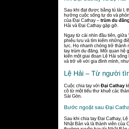
Sau khi đạt được bằng tú tài I, 
hưởng cuộc sống tự do và phóng
của Đại Cathay –
trùm du đãn
Hải và Đại Cathay gặp gỡ.
Ngay từ cái nhìn đầu tiên, giữa 
phiêu lưu và tìm kiếm những đi
lực. Họ nhanh chóng trở thành 
tay trùm du đãng. Mối quan hệ 
kiến một giai đoạn Lệ Hải sống 
và trở về với gia đình mình, nh
Lệ Hải – Từ người tì
Cuộc chia tay với
Đại Cathay
kh
cô từ một tiểu thư khuê các thà
Sài Gòn.
Bước ngoặt sau Đại Catha
Sau khi chia tay Đại Cathay, L
Nhật Bản và là thành viên của 
thường xuyên bay từ Nhật Bản 