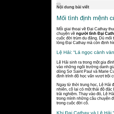
Nội dung bài viết
Mối tình định mệnh c
Mỗi giai thoại về Đại Cathay 
chuyện về
người tình Đại Cat
cuộc đời trùm du đãng. Dù mối t
lòng Đại Cathay mà còn định hì
Lệ Hải: “Lá ngọc cành vàn
Lệ Hải sinh ra trong một gia đì
vào những ngôi trường danh gi
dòng Sơ Saint Paul và Marie Cur
định trình độ học vấn vượt trội c
Ngay từ thời trung học, Lệ Hải 
nhiên, cô lại có một thái độ đặ
trải nghiệm. Thay vào đó, Lệ Hả
trong mình những câu chuyện đờ
trong cuộc đời cô.
Khi Đại Cathay và Lệ Hải 