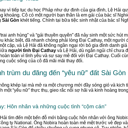
thay vì tiếp tục du học Pháp như dự định của gia đình, Lệ Hải qu
 khoáng. Cô có một người bạn thân là em gái của bác sĩ Nghiệ
g Sài Gòn
khét tiếng. Chính tại bữa tiệc sinh nhật của bác sĩ 
“trai anh hùng” và “gái thuyền quyên” đã nảy sinh một sức hút mã
ều khác biệt, đã nhanh chóng phải lòng Đại Cathay, một người 
một cặp, và Lệ Hải đã không ngần ngại rời bỏ gia đình danh giá
giữa
người tình Đại Cathay
và Lệ Hải, dù ngắn ngủi chỉ chưa 
hoàn toàn vì tình yêu và sự say mê đối với Đại Cathay. Cuối cù
ưng cuộc sống của cô đã mãi mãi thay đổi.
nh trùm du đãng đến “yêu nữ” đất Sài Gòn
ông khép lại mà mở ra một chương mới đầy sóng gió và kịch tí
nh một “yêu nữ” thực thụ, gieo rắc nỗi sợ hãi và kinh hoàng tro
y: Hôn nhân và những cuộc tình “cộm cán”
ệ Hải tìm đến một bến đỗ mới bằng cuộc hôn nhân với ông Nobi
Công ty National. Ông Nobira hoàn toàn mê mệt trước vẻ đẹp và
sang Sài Gòn để chiều chuộng và cung phụng cô. Tuy nhiên, b