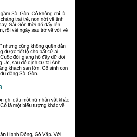
 ngầm Sài Gòn. Cô không chỉ là
hàng trai trẻ, non nớt về tình
hay. Sài Gòn thời đó dấy lên
, rồi vài ngày sau trở về với vẻ
nh” nhưng cũng không quên dằn
 được tiết lộ cho bất cứ ai
 Cuộc đời giang hồ đầy dữ dội
 Úc, sau đó định cư tại Anh
àng khách sạn lớn. Cô sinh con
 du đãng Sài Gòn.
a
òn ghi dấu một nữ nhân vật khác
. Cô là một biểu tượng khác về
 Tân Hạnh Đông, Gò Vấp. Với