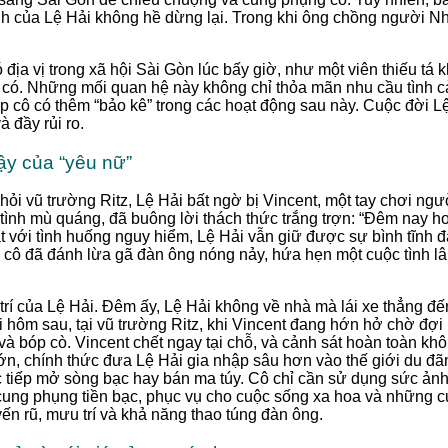
nh của Lệ Hải không hề dừng lại. Trong khi ông chồng người Nhậ
 địa vị trong xã hội Sài Gòn lúc bấy giờ, như một viên thiếu t
u có. Những mối quan hệ này không chỉ thỏa mãn nhu cầu tình c
p cô có thêm “bảo kê” trong các hoạt động sau này. Cuộc đời L
 đầy rủi ro.
dậy của “yêu nữ”
khỏi vũ trường Ritz, Lệ Hải bất ngờ bị Vincent, một tay chơi ng
 tình mù quáng, đã buông lời thách thức trắng trợn: “Đêm nay 
 với tình huống nguy hiểm, Lệ Hải vẫn giữ được sự bình tĩnh 
, cô đã đánh lừa gã đàn ông nóng nảy, hứa hẹn một cuộc tình l
trí của Lệ Hải. Đêm ấy, Lệ Hải không về nhà mà lái xe thẳng đ
 hôm sau, tại vũ trường Ritz, khi Vincent đang hớn hở chờ đợi 
và bóp cò. Vincent chết ngay tại chỗ, và cảnh sát hoàn toàn khô
n, chính thức đưa Lệ Hải gia nhập sâu hơn vào thế giới du đã
c tiếp mở sòng bạc hay bán ma túy. Cô chỉ cần sử dụng sức ả
 cung phụng tiền bạc, phục vụ cho cuộc sống xa hoa và những 
 rũ, mưu trí và khả năng thao túng đàn ông.