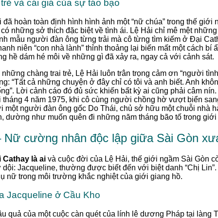
trẻ và cái giá của sự táo bạo
 đã hoàn toàn định hình hình ảnh một “nữ chúa” trong thế giới
có những sở thích đặc biệt về tình ái. Lệ Hải chỉ mê mệt những c
ình mẫu người đàn ông từng trải mà cô từng tìm kiếm ở Đại Cat
anh niên “con nhà lành” thỉnh thoảng lại biến mất một cách bí ẩn
 hề dám hé môi về những gì đã xảy ra, ngay cả với cảnh sát.
hững chàng trai trẻ, Lệ Hải luôn trân trọng cảm ơn “người tì
ng: “Tất cả những chuyện ở đây chỉ có tôi và anh biết. Anh không
g”. Lời cảnh cáo đó đủ sức khiến bất kỳ ai cũng phải câm nín.
i tháng 4 năm 1975, khi cô cùng người chồng hờ vượt biển sang
với một người đàn ông gốc Do Thái, chủ sở hữu một chuỗi nhà h
h, dường như muốn quên đi những năm tháng bão tố trong giới
 – Nữ cường nhân độc lập giữa Sài Gòn xư
 Cathay là ai
và cuộc đời của Lệ Hải, thế giới ngầm Sài Gòn c
dội: Jacqueline, thường được biết đến với biệt danh “Chị Lin”
ụ nữ trong môi trường khắc nghiệt của giới giang hồ.
ủa Jacqueline ở Cầu Kho
ậu quả của một cuộc càn quét của lính lê dương Pháp tại làng