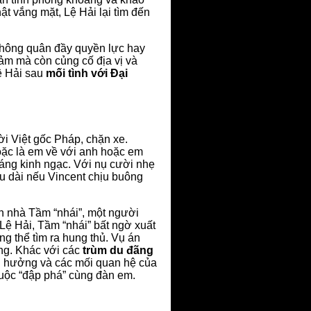
t vắng mặt, Lệ Hải lại tìm đến
á không quân đầy quyền lực hay
ảm mà còn củng cố địa vị và
ệ Hải sau
mối tình với Đại
ười Việt gốc Pháp, chặn xe.
hoặc là em về với anh hoặc em
đáng kinh ngạc. Với nụ cười nhẹ
âu dài nếu Vincent chịu buông
ến nhà Tầm “nhái”, một người
Lệ Hải, Tầm “nhái” bất ngờ xuất
ng thể tìm ra hung thủ. Vụ án
ng. Khác với các
trùm du đãng
nh hưởng và các mối quan hệ của
cuộc “đập phá” cùng đàn em.