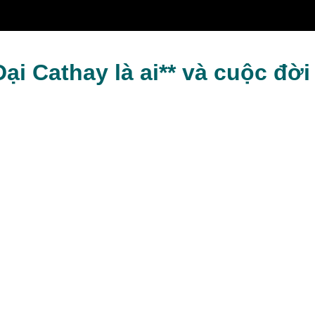
ân giang hồ?
Đại Cathay là ai** và cuộc đờ