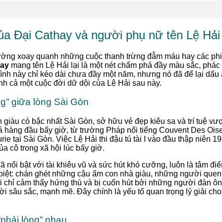
ủa Đại Cathay và người phụ nữ tên Lệ Hải
thường xoay quanh những cuộc thanh trừng đẫm máu hay các phi
hay
mang tên Lệ Hải lại là một nét chấm phá đầy màu sắc, phác
ình này chỉ kéo dài chưa đầy một năm, nhưng nó đã để lại dấu 
nh cả một cuộc đời dữ dội của Lệ Hải sau này.
g” giữa lòng Sài Gòn
nh giàu có bậc nhất Sài Gòn, sở hữu vẻ đẹp kiêu sa và trí tuệ v
á hàng đầu bấy giờ, từ trường Pháp nổi tiếng Couvent Des Ois
ie tại Sài Gòn. Việc Lệ Hải thi đậu tú tài I vào đầu thập niên 1
ủa cô trong xã hội lúc bấy giờ.
đã nổi bật với tài khiêu vũ và sức hút khó cưỡng, luôn là tâm đi
c biệt: chán ghét những cậu ấm con nhà giàu, những người quen
i chỉ cảm thấy hứng thú và bị cuốn hút bởi những người đàn ôn
i sâu sắc, mạnh mẽ. Đây chính là yếu tố quan trọng lý giải ch
“phải lòng” nhau