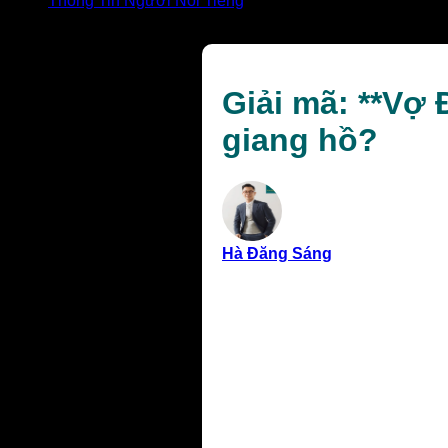
Thông Tin Người Nổi Tiếng
Giải mã: **Vợ Đại Cathay là ai** và cuộc đời của nữ nh
Giải mã: **Vợ 
giang hồ?
Hà Đăng Sáng