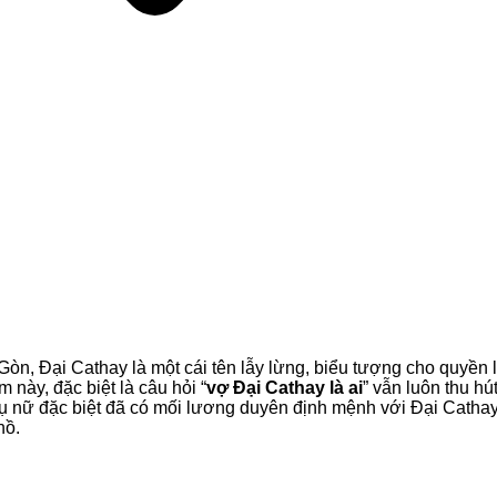
 Gòn, Đại Cathay là một cái tên lẫy lừng, biểu tượng cho quyền l
ùm này, đặc biệt là câu hỏi “
vợ Đại Cathay là ai
” vẫn luôn thu hú
ụ nữ đặc biệt đã có mối lương duyên định mệnh với Đại Cathay
hồ.