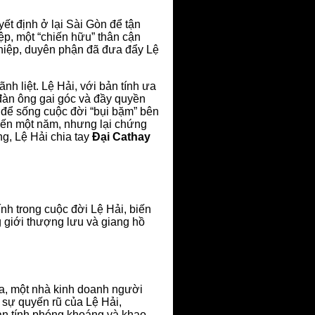
yết định ở lại Sài Gòn để tận
p, một “chiến hữu” thân cận
Nghiệp, duyên phận đã đưa đẩy Lệ
nh liệt. Lệ Hải, với bản tính ưa
đàn ông gai góc và đầy quyền
 để sống cuộc đời “bụi bặm” bên
đến một năm, nhưng lại chứng
ng, Lệ Hải chia tay
Đại Cathay
nh trong cuộc đời Lệ Hải, biến
ng giới thượng lưu và giang hồ
ra, một nhà kinh doanh người
 sự quyến rũ của Lệ Hải,
ản tính phóng khoáng và khao