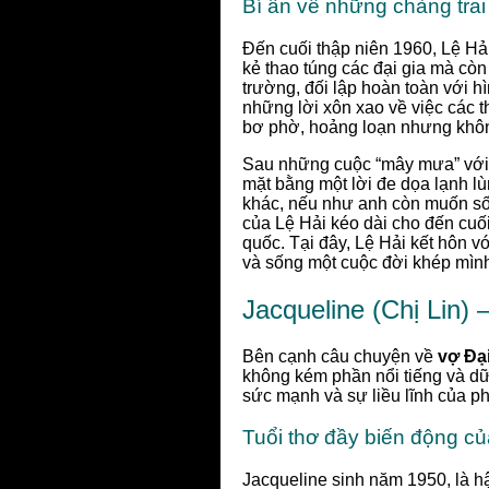
Bí ẩn về những chàng trai 
Đến cuối thập niên 1960, Lệ Hải
kẻ thao túng các đại gia mà còn 
trường, đối lập hoàn toàn với h
những lời xôn xao về việc các th
bơ phờ, hoảng loạn nhưng không
Sau những cuộc “mây mưa” với n
mặt bằng một lời đe dọa lạnh lù
khác, nếu như anh còn muốn sốn
của Lệ Hải kéo dài cho đến cuố
quốc. Tại đây, Lệ Hải kết hôn 
và sống một cuộc đời khép mìn
Jacqueline (Chị Lin)
Bên cạnh câu chuyện về
vợ Đại
không kém phần nổi tiếng và dữ 
sức mạnh và sự liều lĩnh của ph
Tuổi thơ đầy biến động c
Jacqueline sinh năm 1950, là h