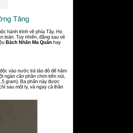
ờng Tăng
uộc hành trình về phía Tây. Họ
n toàn. Tuy nhiên, đằng sau vẻ
iệu
Bách Nhãn Ma Quân
hay
độc vào nước trà táo đỏ để hãm
ột ngàn cân phân chim trên núi,
 1,5 gram). Ba phân này được
chỉ sau một ly, và ngay cả thần