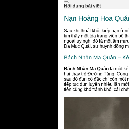
Nội dung bài viết
Nạn Hoàng Hoa Quán
Sau khi thoát khỏi kiếp nạn ở n
tìm thấy một tòa trang viện bề
ngoài uy nghi đó là một âm mưu
Đa Mục Quái, sư huynh đồng m
Bách Nhãn Ma Quân – Kẻ
Bách Nhãn Ma Quân
là một kẻ
hại thầy trò Đường Tăng. Công 
sau đó đun cô đặc chỉ còn một 
tiếp tục đun luyện nhiều lần mớ
tiên cũng khó tránh khỏi cái chết