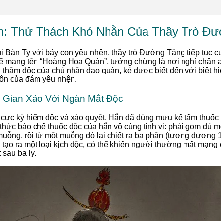
: Thử Thách Khó Nhằn Của Thầy Trò Đư
úi Bàn Ty với bảy con yêu nhện, thầy trò Đường Tăng tiếp tục c
 thế mang tên “Hoàng Hoa Quán”, tưởng chừng là nơi nghỉ chân a
 thâm độc của chủ nhân đạo quán, kẻ được biết đến với biệt h
ôn của đám yêu nhện.
 Gian Xảo Với Ngàn Mắt Độc
 cực kỳ hiểm độc và xảo quyệt. Hắn đã dùng mưu kế tẩm thuốc 
thức bào chế thuốc độc của hắn vô cùng tinh vi: phải gom đủ m
muỗng, rồi từ một muỗng đó lại chiết ra ba phân (tương đương
i tạo ra một loại kịch độc, có thể khiến người thường mất mạng 
 sau ba ly.