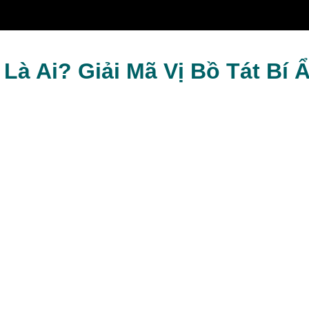
y Du Ký
Là Ai? Giải Mã Vị Bồ Tát Bí 