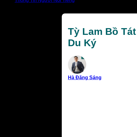
Thông Tin Người Nổi Tiếng
Tỳ Lam Bồ Tát Là Ai? Giải Mã Vị Bồ Tát Bí Ẩn Trong Tâ
Tỳ Lam Bồ Tát 
Du Ký
Hà Đăng Sáng