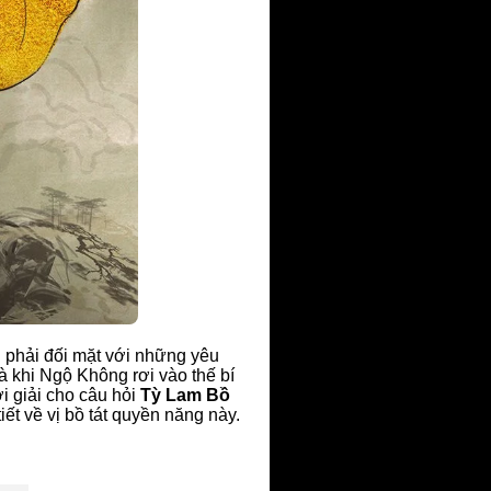
g phải đối mặt với những yêu
 khi Ngộ Không rơi vào thế bí
ời giải cho câu hỏi
Tỳ Lam Bồ
ết về vị bồ tát quyền năng này.