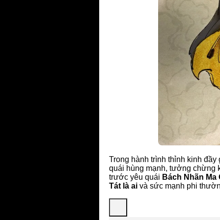
Trong hành trình thỉnh kinh đầ
quái hùng mạnh, tưởng chừng kh
trước yêu quái
Bách Nhãn Ma
Tát là ai
và sức mạnh phi thường