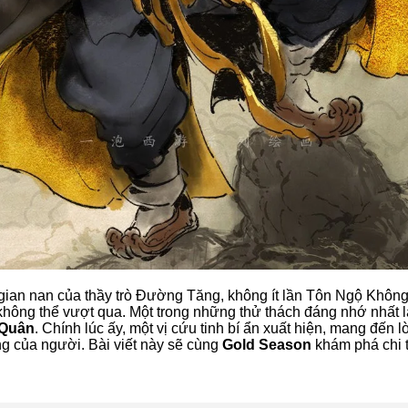
y gian nan của thầy trò Đường Tăng, không ít lần Tôn Ngộ Khôn
ông thể vượt qua. Một trong những thử thách đáng nhớ nhất là
 Quân
. Chính lúc ấy, một vị cứu tinh bí ẩn xuất hiện, mang đến l
 của người. Bài viết này sẽ cùng
Gold Season
khám phá chi ti