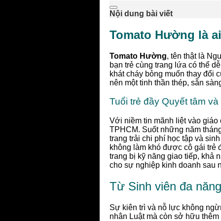
Nội dung bài viết
Tomato Hường là a
Tomato Hường
, tên thật là N
bạn trẻ cùng trang lứa có thể 
khát cháy bỏng muốn thay đổi c
nên một tinh thần thép, sẵn sà
Tuổi trẻ đầy Quyết tâm và
Với niềm tin mãnh liệt vào giáo
TPHCM. Suốt những năm tháng si
trang trải chi phí học tập và si
không làm khó được cô gái trẻ 
trang bị kỹ năng giao tiếp, khả
cho sự nghiệp kinh doanh sau n
Từ Sinh viên đa năn
Sự kiên trì và nỗ lực không ng
nhân Luật mà còn sở hữu thêm t