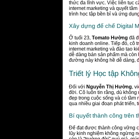
thức đa lĩnh vực. Việc liên tục 
internet marketing và quyết tâ
trình học tập bền bỉ và ứng dụn
Xây dựng đế chế Digital M
Ở tuổi 23,
Tomato Hường
đã đ
kinh doanh online. Tiếp đó, cô
internet marketing và đào tạo ki
dễ dàng bán sản phẩm mà còn h
đường này không hề dễ dàng, đòi
Triết lý Học tập Khôn
Đối với
Nguyễn Thị Hường
, v
đời. Cô luôn tin rằng, dù không
đẹp trong cuộc sống và có tầm n
qua nhiều giai đoạn phát triển,
Bí quyết thành công trên th
Để đạt được thành công vững chắ
lũy kinh nghiệm không ngừng ng
còn là “trường đời” quý giá, giú