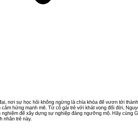
 đại, nơi sự học hỏi không ngừng là chìa khóa để vươn tới thà
n cảm hứng mạnh mẽ. Từ cô gái trẻ với khát vọng đổi đời, Ng
 kinh nghiệm để xây dựng sự nghiệp đáng ngưỡng mộ. Hãy cùng
h nhân trẻ này.