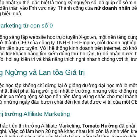
cập nhật xu thế, đặc biệt là trong kỷ nguyên số, đã giúp cô sớm 
m dấn thân vào lĩnh vực này. Thành công của
nữ doanh nhân
trẻ
g hiệu quả.
arketing từ con số 0
ồng sáng lập website học trực tuyến X-go.vn, một nền tảng cun
 trở thành CEO của công ty TNHH TH Empire, một doanh nghiệp
ếm tiền trực tuyến. Với hệ thống kinh doanh trên internet, cô k
ỗ trợ khách hàng tìm kiếm đúng thứ họ cần, từ đó nhận được
 hỏi sự kiên trì và khả năng thích nghi nhanh chóng với thị tr
g Ngừng và Lan tỏa Giá trị
iệc học tập không chỉ dừng lại ở giảng đường đại học mà là một q
 nhất thiết phải là người giỏi nhất ở trường, nhưng việc không 
hìn xa trông rộng sẽ tạo nên nền tảng vững chắc cho mọi thành 
 từ những ngày đầu bươn chải đến khi đạt được vị trí của một 
ị trường Affiliate Marketing
c trên thị trường Affiliate Marketing,
Tomato Hường
đã phải t
hỉ. Việc cô làm hơn 20 nghề khác nhau khi còn là sinh viên kh
p cô hiểu rõ cách tiếp cận khách hàng, nắm bắt tâm lý người tiê