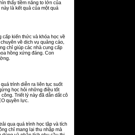
nhìn thấy tiềm năng to lớn của
 này là kết quả của một quá
g cấp kiến thức và khóa học về
 chuyên về dịch vụ quảng cáo,
hông chỉ giúp các nhà cung cấp
 hoa hồng xứng đáng. Con
ường.
uá trình diễn ra liên tục suốt
ngừng học hỏi những điều tốt
công. Triết lý này đã dẫn dắt cô
CEO quyền lực.
rải qua quá trình học tập và tích
ông chỉ mang lại thu nhập mà
u dùng và phân tích nhu cầu thị