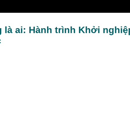
công Vượt bậc
là ai: Hành trình Khởi nghi
c