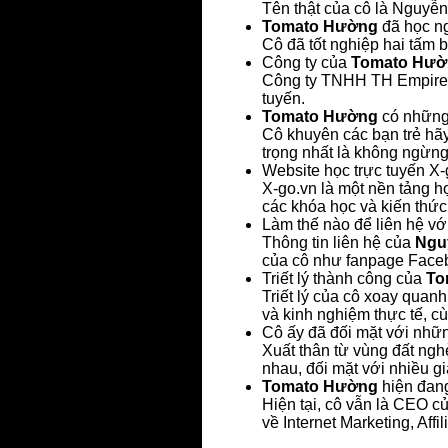
Tên thật của cô là Nguyễ
Tomato Hường
đã học n
Cô đã tốt nghiệp hai tấm 
Công ty của
Tomato Hườ
Công ty TNHH TH Empire củ
tuyến.
Tomato Hường
có những 
Cô khuyên các bạn trẻ hãy
trọng nhất là không ngừng 
Website học trực tuyến X
X-go.vn là một nền tảng h
các khóa học và kiến thức
Làm thế nào để liên hệ vớ
Thông tin liên hệ của
Ngu
của cô như fanpage Face
Triết lý thành công của
To
Triết lý của cô xoay quan
và kinh nghiệm thực tế, cù
Cô ấy đã đối mặt với nhữ
Xuất thân từ vùng đất ngh
nhau, đối mặt với nhiều gi
Tomato Hường
hiện đang
Hiện tại, cô vẫn là CEO c
về Internet Marketing, Aff