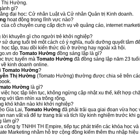
n Thị Hường.
gành gì?
bằng đại học: Cử nhân Luật và Cử nhân Quản trị Kinh doanh.
ng
hoạt động trong lĩnh vực nào?
a cô chuyên cung cấp dịch vụ về quảng cáo, internet marketin
lời khuyên gì cho người trẻ khởi nghiệp?
 sử dụng tuổi trẻ một cách có ý nghĩa, nuôi dưỡng quyết tâm đ
học tập, trau dồi kiến thức dù ở trường hay ngoài xã hội.
-go.vn do
Tomato Hường
đồng sáng lập là gì?
ọc trực tuyến mà
Tomato Hường
đã đồng sáng lập năm 23 tuổi,
 về kinh doanh online.
i
Tomato Hường
?
yễn Thị Hường
(Tomato Hường) thường được chia sẻ trên các
book.
mato Hường
là gì?
h việc học tập liên tục, không ngừng cập nhật xu thế, kết hợp c
ng với tầm nhìn xa trông rộng.
ng khó khăn nào khi khởi nghiệp?
èo Gia Lai,
Tomato Hường
đã phải trải qua giai đoạn vừa họ
an nan vất vả để tự trang trải và tích lũy kinh nghiệm trước khi g
 làm gì?
ủa công ty TNHH TH Empire, tiếp tục phát triển các khóa học và
iliate Marketing nhằm hỗ trợ cộng đồng kiếm thêm thu nhập hiệu