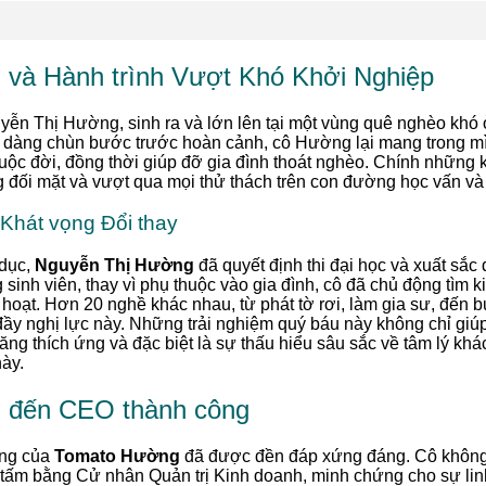
i
và Hành trình Vượt Khó Khởi Nghiệp
guyễn Thị Hường, sinh ra và lớn lên tại một vùng quê nghèo khó 
dễ dàng chùn bước trước hoàn cảnh, cô Hường lại mang trong m
uộc đời, đồng thời giúp đỡ gia đình thoát nghèo. Chính những
ng đối mặt và vượt qua mọi thử thách trên con đường học vấn và
 Khát vọng Đổi thay
 dục,
Nguyễn Thị Hường
đã quyết định thi đại học và xuất sắc
nh viên, thay vì phụ thuộc vào gia đình, cô đã chủ động tìm k
nh hoạt. Hơn 20 nghề khác nhau, từ phát tờ rơi, làm gia sư, đến 
đầy nghị lực này. Những trải nghiệm quý báu này không chỉ giú
 năng thích ứng và đặc biệt là sự thấu hiểu sâu sắc về tâm lý kh
ày.
g đến CEO thành công
ừng của
Tomato Hường
đã được đền đáp xứng đáng. Cô không 
ấm bằng Cử nhân Quản trị Kinh doanh, minh chứng cho sự linh 