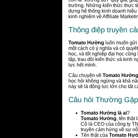
trường. Những kiến thức thực tế 
dựng hệ thống kinh doanh hiệu q
kinh nghiệm về Affiliate Market
Thông điệp truyền c
Tomato Hường
luôn muốn gửi g
một cách có ý nghĩa và có quyế
học, và tốt nghiệp đại học cũng
tập, trau dồi kiến thức và kinh
lực hết mình.
Câu chuyện về
Tomato Hường 
học hỏi không ngừng và khả năn
này sẽ là động lực lớn cho tất 
Câu hỏi Thường Gặ
Tomato Hường là ai
?
Tomato Hường
, tên thậ
Cô là CEO của công ty TN
truyền cảm hứng về sự nỗ 
Tên thật của
Tomato Hư