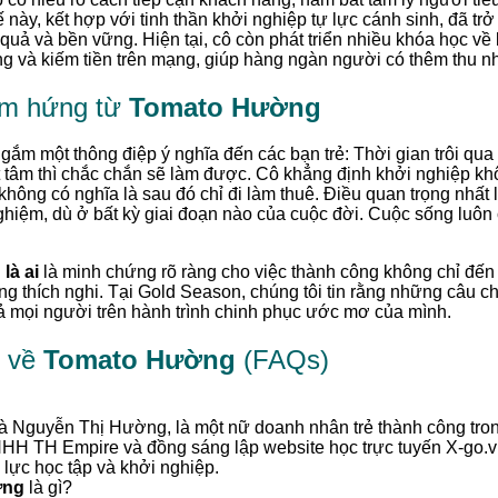
này, kết hợp với tinh thần khởi nghiệp tự lực cánh sinh, đã trở
uả và bền vững. Hiện tại, cô còn phát triển nhiều khóa học về 
ing và kiếm tiền trên mạng, giúp hàng ngàn người có thêm thu n
ảm hứng từ
Tomato Hường
ắm một thông điệp ý nghĩa đến các bạn trẻ: Thời gian trôi qua 
t tâm thì chắc chắn sẽ làm được. Cô khẳng định khởi nghiệp khô
 không có nghĩa là sau đó chỉ đi làm thuê. Điều quan trọng nhấ
 nghiệm, dù ở bất kỳ giai đoạn nào của cuộc đời. Cuộc sống luôn
là ai
là minh chứng rõ ràng cho việc thành công không chỉ đến 
g thích nghi. Tại Gold Season, chúng tôi tin rằng những câu 
cả mọi người trên hành trình chinh phục ước mơ của mình.
p về
Tomato Hường
(FAQs)
t là Nguyễn Thị Hường, là một nữ doanh nhân trẻ thành công tron
HH TH Empire và đồng sáng lập website học trực tuyến X-go.vn
lực học tập và khởi nghiệp.
ờng
là gì?