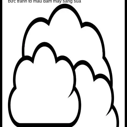
bức tranh tô màu đám mây sáng sủa