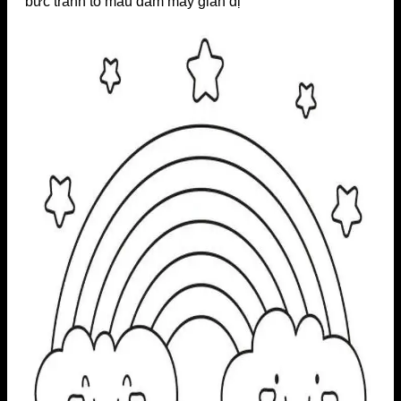
bức tranh tô màu đám mây giản dị