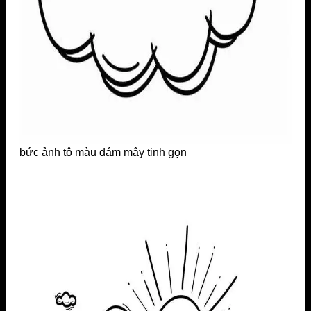
bức ảnh tô màu đám mây tinh gọn