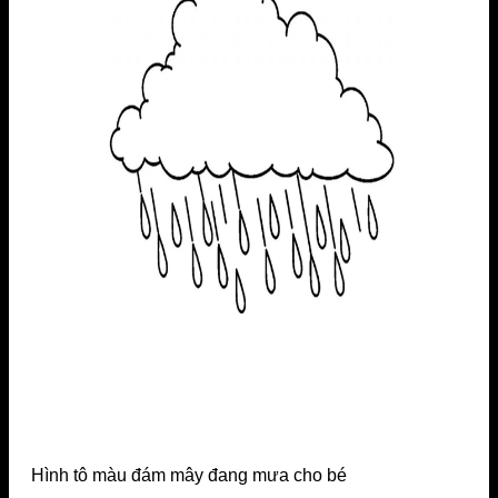
Hình tô màu đám mây đang mưa cho bé