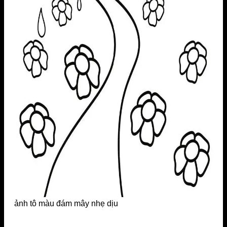
ảnh tô màu đám mây nhẹ dịu