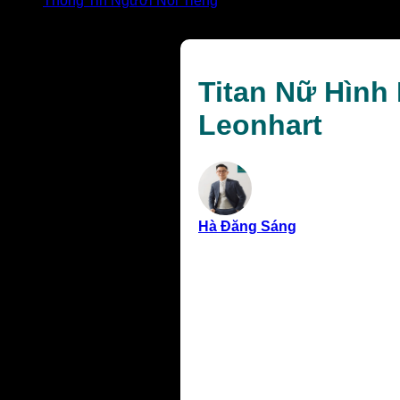
Thông Tin Người Nổi Tiếng
Titan Nữ Hình Là Ai? Giải Mã Sức Mạnh Và Bí Ẩn Annie
Titan Nữ Hình
Leonhart
Hà Đăng Sáng