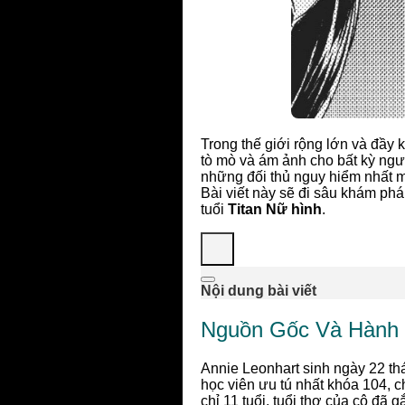
Trong thế giới rộng lớn và đầy 
tò mò và ám ảnh cho bất kỳ ngư
những đối thủ nguy hiểm nhất m
Bài viết này sẽ đi sâu khám phá
tuổi
Titan Nữ hình
.
Nội dung bài viết
Nguồn Gốc Và Hành T
Annie Leonhart sinh ngày 22 th
học viên ưu tú nhất khóa 104, 
chỉ 11 tuổi, tuổi thơ của cô đã