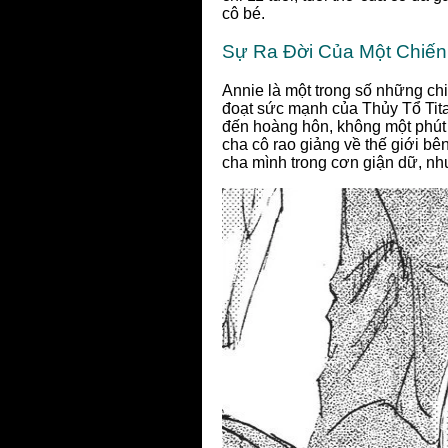
cô bé.
Sự Ra Đời Của Một Chiến
Annie là một trong số những c
đoạt sức mạnh của Thủy Tổ Titan
đến hoàng hôn, không một phút 
cha cô rao giảng về thế giới b
cha mình trong cơn giận dữ, nh