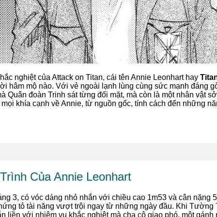
khắc nghiệt của Attack on Titan, cái tên Annie Leonhart hay
Tita
ời hâm mộ nào. Với vẻ ngoài lạnh lùng cùng sức mạnh đáng gờ
à Quân đoàn Trinh sát từng đối mặt, mà còn là một nhân vật sở
 mọi khía cạnh về Annie, từ nguồn gốc, tính cách đến những nă
rình Của Annie Leonhart
áng 3, có vóc dáng nhỏ nhắn với chiều cao 1m53 và cân nặng 5
chứng tỏ tài năng vượt trội ngay từ những ngày đầu. Khi Tường
 gắn liền với nhiệm vụ khắc nghiệt mà cha cô giao phó, một gánh