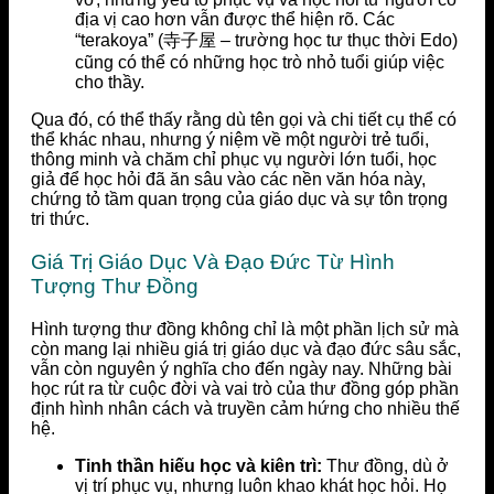
địa vị cao hơn vẫn được thể hiện rõ. Các
“terakoya” (寺子屋 – trường học tư thục thời Edo)
cũng có thể có những học trò nhỏ tuổi giúp việc
cho thầy.
Qua đó, có thể thấy rằng dù tên gọi và chi tiết cụ thể có
thể khác nhau, nhưng ý niệm về một người trẻ tuổi,
thông minh và chăm chỉ phục vụ người lớn tuổi, học
giả để học hỏi đã ăn sâu vào các nền văn hóa này,
chứng tỏ tầm quan trọng của giáo dục và sự tôn trọng
tri thức.
Giá Trị Giáo Dục Và Đạo Đức Từ Hình
Tượng Thư Đồng
Hình tượng thư đồng không chỉ là một phần lịch sử mà
còn mang lại nhiều giá trị giáo dục và đạo đức sâu sắc,
vẫn còn nguyên ý nghĩa cho đến ngày nay. Những bài
học rút ra từ cuộc đời và vai trò của thư đồng góp phần
định hình nhân cách và truyền cảm hứng cho nhiều thế
hệ.
Tinh thần hiếu học và kiên trì:
Thư đồng, dù ở
vị trí phục vụ, nhưng luôn khao khát học hỏi. Họ