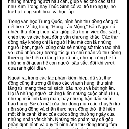
nhưng những người hầu cận, giúp việc cho các sĩ tử
như Kim Trọng hay Thúc Sinh có vai trò tương tự, hỗ
trợ họ trong sinh hoạt và học tập.
Trong văn học Trung Quốc, hình ảnh thư đồng càng rõ
nét hơn. Ví dụ, trong “Hồng Lâu Mộng,” Bảo Ngọc có
nhiều thư đồng theo hầu, giúp cậu trong việc đọc sách,
chép thơ và các hoạt động văn chương khác. Các thư
đồng này không chỉ là người hầu mà còn là những
người bạn, người cùng chia sẻ những sở thích tao nhã
với chủ nhân. Sự tương tác giữa chủ nhân và thư đồng
thường thể hiện rõ tầng lớp xã hội, nhưng cũng hé lộ
những mối quan hệ con người sâu sắc, đôi khi vượt
qua ranh giới địa vị.
Ngoài ra, trong các tác phẩm kiếm hiệp, dã sử, thư
đồng cũng thường đi theo các vị anh hùng, thư sinh
lãng tử, mang theo túi sách, bầu rượu và bút nghiên.
Họ là những người chứng kiến những cuộc phiêu lưu,
những mối tình lãng mạn, hay những trận đấu kiếm
hào hùng. Sự có mặt của thư đồng giúp câu chuyện trở
nên sống động và chân thực hơn, đồng thời thể hiện
một khía cạnh khác của cuộc sống thường ngày của
những nhân vật chính. Những tác phẩm này đã góp
phần định hình và duy trì hình ảnh thư đồng trong tâm