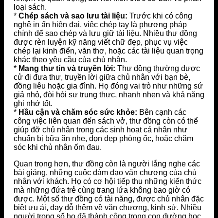
loại sách.
*
Chép sách và sao lưu tài liệu:
Trước khi có công
nghệ in ấn hiện đại, việc chép tay là phương pháp
chính để sao chép và lưu giữ tài liệu. Nhiều thư đồng
được rèn luyện kỹ năng viết chữ đẹp, phục vụ việc
chép lại kinh điển, văn thơ, hoặc các tài liệu quan trọng
khác theo yêu cầu của chủ nhân.
*
Mang thư tín và truyền lời:
Thư đồng thường được
cử đi đưa thư, truyền lời giữa chủ nhân với bạn bè,
đồng liêu hoặc gia đình. Họ đóng vai trò như những sứ
giả nhỏ, đòi hỏi sự trung thực, nhanh nhẹn và khả năng
ghi nhớ tốt.
*
Hầu cận và chăm sóc sức khỏe:
Bên cạnh các
công việc liên quan đến sách vở, thư đồng còn có thể
giúp đỡ chủ nhân trong các sinh hoạt cá nhân như
chuẩn bị bữa ăn nhẹ, dọn dẹp phòng ốc, hoặc chăm
sóc khi chủ nhân ốm đau.
Quan trọng hơn, thư đồng còn là người lắng nghe các
bài giảng, những cuộc đàm đạo văn chương của chủ
nhân với khách. Họ có cơ hội tiếp thu những kiến thức
mà những đứa trẻ cùng trang lứa không bao giờ có
được. Một số thư đồng có tài năng, được chủ nhân đặc
biệt ưu ái, dạy dỗ thêm về văn chương, kinh sử. Nhiều
người trong số họ đã thành công trong con đường học