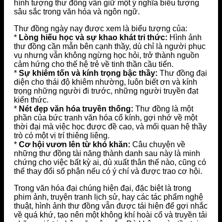
hình tượng thư đồng vẫn giữ một ý nghĩa biểu tượng
sâu sắc trong văn hóa và ngôn ngữ.
Thư đồng ngày nay được xem là biểu tượng của:
*
Lòng hiếu học và sự khao khát tri thức:
Hình ảnh
thư đồng cần mẫn bên cạnh thầy, dù chỉ là người phục
vụ nhưng vẫn không ngừng học hỏi, trở thành nguồn
cảm hứng cho thế hệ trẻ về tinh thần cầu tiến.
*
Sự khiêm tốn và kính trọng bậc thầy:
Thư đồng đại
diện cho thái độ khiêm nhường, luôn biết ơn và kính
trọng những người đi trước, những người truyền đạt
kiến thức.
*
Nét đẹp văn hóa truyền thống:
Thư đồng là một
phần của bức tranh văn hóa cổ kính, gợi nhớ về một
thời đại mà việc học được đề cao, và mối quan hệ thầy
trò có một vị trí thiêng liêng.
*
Cơ hội vươn lên từ khó khăn:
Câu chuyện về
những thư đồng tài năng thành danh sau này là minh
chứng cho việc bất kỳ ai, dù xuất thân thế nào, cũng có
thể thay đổi số phận nếu có ý chí và được trao cơ hội.
Trong văn hóa đại chúng hiện đại, đặc biệt là trong
phim ảnh, truyện tranh lịch sử, hay các tác phẩm nghệ
thuật, hình ảnh thư đồng vẫn được tái hiện để gợi nhắc
về quá khứ, tạo nên một không khí hoài cổ và truyền tải