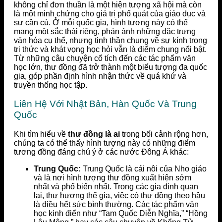
không chỉ đơn thuần là một hiện tượng xã hội mà còn
là một minh chứng cho giá trị phổ quát của giáo dục và
sự cần cù. Ở mỗi quốc gia, hình tượng này có thể
mang một sắc thái riêng, phản ánh những đặc trưng
văn hóa cụ thể, nhưng tinh thần chung về sự kính trọng
tri thức và khát vọng học hỏi vẫn là điểm chung nổi bật.
Từ những câu chuyện cổ tích đến các tác phẩm văn
học lớn, thư đồng đã trở thành một biểu tượng đa quốc
gia, góp phần định hình nhận thức về quá khứ và
truyền thống học tập.
Liên Hệ Với Nhật Bản, Hàn Quốc Và Trung
Quốc
Khi tìm hiểu về
thư đồng là ai
trong bối cảnh rộng hơn,
chúng ta có thể thấy hình tượng này có những điểm
tương đồng đáng chú ý ở các nước Đông Á khác:
Trung Quốc:
Trung Quốc là cái nôi của Nho giáo
và là nơi hình tượng thư đồng xuất hiện sớm
nhất và phổ biến nhất. Trong các gia đình quan
lại, thư hương thế gia, việc có thư đồng theo hầu
là điều hết sức bình thường. Các tác phẩm văn
học kinh điển như “Tam Quốc Diễn Nghĩa,” “Hồng