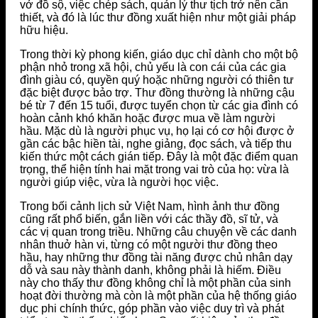
vở đồ sộ, việc chép sách, quản lý thư tịch trở nên cần
thiết, và đó là lúc thư đồng xuất hiện như một giải pháp
hữu hiệu.
Trong thời kỳ phong kiến, giáo dục chỉ dành cho một bộ
phận nhỏ trong xã hội, chủ yếu là con cái của các gia
đình giàu có, quyền quý hoặc những người có thiên tư
đặc biệt được bảo trợ. Thư đồng thường là những cậu
bé từ 7 đến 15 tuổi, được tuyển chọn từ các gia đình có
hoàn cảnh khó khăn hoặc được mua về làm người
hầu. Mặc dù là người phục vụ, họ lại có cơ hội được ở
gần các bậc hiền tài, nghe giảng, đọc sách, và tiếp thu
kiến thức một cách gián tiếp. Đây là một đặc điểm quan
trọng, thể hiện tính hai mặt trong vai trò của họ: vừa là
người giúp việc, vừa là người học việc.
Trong bối cảnh lịch sử Việt Nam, hình ảnh thư đồng
cũng rất phổ biến, gắn liền với các thầy đồ, sĩ tử, và
các vị quan trong triều. Những câu chuyện về các danh
nhân thuở hàn vi, từng có một người thư đồng theo
hầu, hay những thư đồng tài năng được chủ nhân dạy
dỗ và sau này thành danh, không phải là hiếm. Điều
này cho thấy thư đồng không chỉ là một phần của sinh
hoạt đời thường mà còn là một phần của hệ thống giáo
dục phi chính thức, góp phần vào việc duy trì và phát