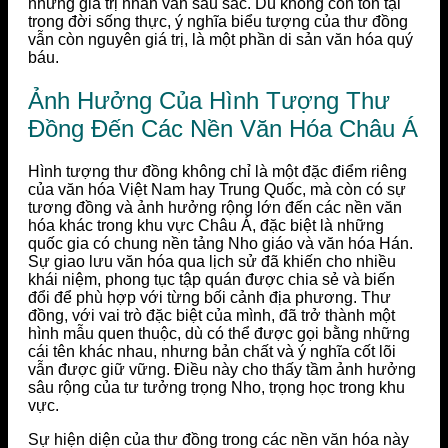
những giá trị nhân văn sâu sắc. Dù không còn tồn tại
trong đời sống thực, ý nghĩa biểu tượng của thư đồng
vẫn còn nguyên giá trị, là một phần di sản văn hóa quý
báu.
Ảnh Hưởng Của Hình Tượng Thư
Đồng Đến Các Nền Văn Hóa Châu Á
Hình tượng thư đồng không chỉ là một đặc điểm riêng
của văn hóa Việt Nam hay Trung Quốc, mà còn có sự
tương đồng và ảnh hưởng rộng lớn đến các nền văn
hóa khác trong khu vực Châu Á, đặc biệt là những
quốc gia có chung nền tảng Nho giáo và văn hóa Hán.
Sự giao lưu văn hóa qua lịch sử đã khiến cho nhiều
khái niệm, phong tục tập quán được chia sẻ và biến
đổi để phù hợp với từng bối cảnh địa phương. Thư
đồng, với vai trò đặc biệt của mình, đã trở thành một
hình mẫu quen thuộc, dù có thể được gọi bằng những
cái tên khác nhau, nhưng bản chất và ý nghĩa cốt lõi
vẫn được giữ vững. Điều này cho thấy tầm ảnh hưởng
sâu rộng của tư tưởng trọng Nho, trọng học trong khu
vực.
Sự hiện diện của thư đồng trong các nền văn hóa này