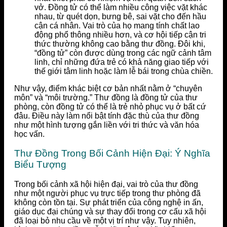
vở. Đồng tử có thể làm nhiều công việc vặt khác
nhau, từ quét dọn, bưng bê, sai vặt cho đến hầu
cận cá nhân. Vai trò của họ mang tính chất lao
động phổ thông nhiều hơn, và cơ hội tiếp cận tri
thức thường không cao bằng thư đồng. Đôi khi,
“đồng tử” còn được dùng trong các ngữ cảnh tâm
linh, chỉ những đứa trẻ có khả năng giao tiếp với
thế giới tâm linh hoặc làm lễ bái trong chùa chiền.
Như vậy, điểm khác biệt cơ bản nhất nằm ở “chuyên
môn” và “môi trường.” Thư đồng là đồng tử của thư
phòng, còn đồng tử có thể là trẻ nhỏ phục vụ ở bất cứ
đâu. Điều này làm nổi bật tính đặc thù của thư đồng
như một hình tượng gắn liền với tri thức và văn hóa
học vấn.
Thư Đồng Trong Bối Cảnh Hiện Đại: Ý Nghĩa
Biểu Tượng
Trong bối cảnh xã hội hiện đại, vai trò của thư đồng
như một người phục vụ trực tiếp trong thư phòng đã
không còn tồn tại. Sự phát triển của công nghệ in ấn,
giáo dục đại chúng và sự thay đổi trong cơ cấu xã hội
đã loại bỏ nhu cầu về một vị trí như vậy. Tuy nhiên,