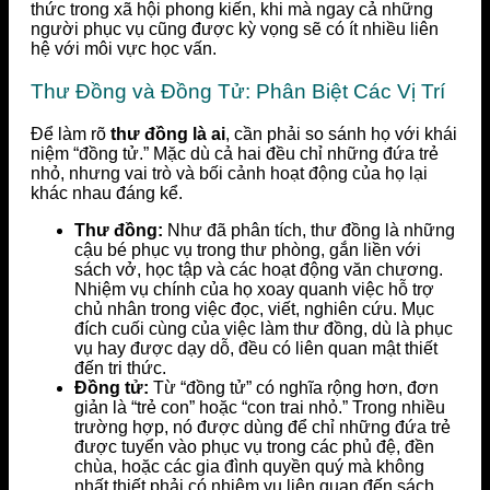
thức trong xã hội phong kiến, khi mà ngay cả những
người phục vụ cũng được kỳ vọng sẽ có ít nhiều liên
hệ với môi vực học vấn.
Thư Đồng và Đồng Tử: Phân Biệt Các Vị Trí
Để làm rõ
thư đồng là ai
, cần phải so sánh họ với khái
niệm “đồng tử.” Mặc dù cả hai đều chỉ những đứa trẻ
nhỏ, nhưng vai trò và bối cảnh hoạt động của họ lại
khác nhau đáng kể.
Thư đồng:
Như đã phân tích, thư đồng là những
cậu bé phục vụ trong thư phòng, gắn liền với
sách vở, học tập và các hoạt động văn chương.
Nhiệm vụ chính của họ xoay quanh việc hỗ trợ
chủ nhân trong việc đọc, viết, nghiên cứu. Mục
đích cuối cùng của việc làm thư đồng, dù là phục
vụ hay được dạy dỗ, đều có liên quan mật thiết
đến tri thức.
Đồng tử:
Từ “đồng tử” có nghĩa rộng hơn, đơn
giản là “trẻ con” hoặc “con trai nhỏ.” Trong nhiều
trường hợp, nó được dùng để chỉ những đứa trẻ
được tuyển vào phục vụ trong các phủ đệ, đền
chùa, hoặc các gia đình quyền quý mà không
nhất thiết phải có nhiệm vụ liên quan đến sách