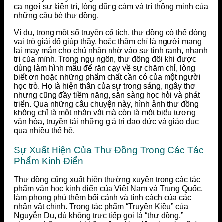
ca ngợi sự kiên trì, lòng dũng cảm và trí thông minh của
những cậu bé thư đồng.
Ví dụ, trong một số truyện cổ tích, thư đồng có thể đóng
vai trò giải đố giúp thầy, hoặc thậm chí là người mang
lại may mắn cho chủ nhân nhờ vào sự tinh ranh, nhanh
trí của mình. Trong ngụ ngôn, thư đồng đôi khi được
dùng làm hình mẫu để răn dạy về sự chăm chỉ, lòng
biết ơn hoặc những phẩm chất cần có của một người
học trò. Họ là hiện thân của sự trong sáng, ngây thơ
nhưng cũng đầy tiềm năng, sẵn sàng học hỏi và phát
triển. Qua những câu chuyện này, hình ảnh thư đồng
không chỉ là một nhân vật mà còn là một biểu tượng
văn hóa, truyền tải những giá trị đạo đức và giáo dục
qua nhiều thế hệ.
Sự Xuất Hiện Của Thư Đồng Trong Các Tác
Phẩm Kinh Điển
Thư đồng cũng xuất hiện thường xuyên trong các tác
phẩm văn học kinh điển của Việt Nam và Trung Quốc,
làm phong phú thêm bối cảnh và tính cách của các
nhân vật chính. Trong tác phẩm “Truyện Kiều” của
Nguyễn Du, dù không trực tiếp gọi là “thư đồng,”