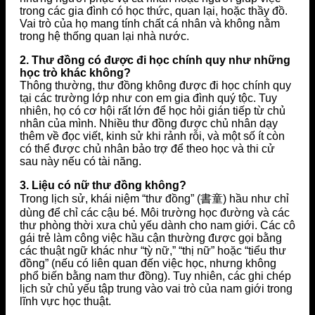
trong các gia đình có học thức, quan lại, hoặc thầy đồ.
Vai trò của họ mang tính chất cá nhân và không nằm
trong hệ thống quan lại nhà nước.
2. Thư đồng có được đi học chính quy như những
học trò khác không?
Thông thường, thư đồng không được đi học chính quy
tại các trường lớp như con em gia đình quý tộc. Tuy
nhiên, họ có cơ hội rất lớn để học hỏi gián tiếp từ chủ
nhân của mình. Nhiều thư đồng được chủ nhân dạy
thêm về đọc viết, kinh sử khi rảnh rỗi, và một số ít còn
có thể được chủ nhân bảo trợ để theo học và thi cử
sau này nếu có tài năng.
3. Liệu có nữ thư đồng không?
Trong lịch sử, khái niệm “thư đồng” (書童) hầu như chỉ
dùng để chỉ các cậu bé. Môi trường học đường và các
thư phòng thời xưa chủ yếu dành cho nam giới. Các cô
gái trẻ làm công việc hầu cận thường được gọi bằng
các thuật ngữ khác như “tỳ nữ,” “thị nữ” hoặc “tiểu thư
đồng” (nếu có liên quan đến việc học, nhưng không
phổ biến bằng nam thư đồng). Tuy nhiên, các ghi chép
lịch sử chủ yếu tập trung vào vai trò của nam giới trong
lĩnh vực học thuật.