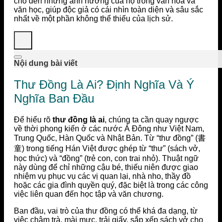
cho đến những ảnh hưởng của họ trong văn hóa và
văn học, giúp độc giả có cái nhìn toàn diện và sâu sắc
nhất về một phần không thể thiếu của lịch sử.
Nội dung bài viết
Thư Đồng Là Ai? Định Nghĩa Và Ý
Nghĩa Ban Đầu
Để hiểu rõ
thư đồng là ai
, chúng ta cần quay ngược
về thời phong kiến ở các nước Á Đông như Việt Nam,
Trung Quốc, Hàn Quốc và Nhật Bản. Từ “thư đồng” (書
童) trong tiếng Hán Việt được ghép từ “thư” (sách vở,
học thức) và “đồng” (trẻ con, con trai nhỏ). Thuật ngữ
này dùng để chỉ những cậu bé, thiếu niên được giao
nhiệm vụ phục vụ các vị quan lại, nhà nho, thầy đồ
hoặc các gia đình quyền quý, đặc biệt là trong các công
việc liên quan đến học tập và văn chương.
Ban đầu, vai trò của thư đồng có thể khá đa dạng, từ
việc châm trà, mài mực, trải giấy, sắp xếp sách vở cho