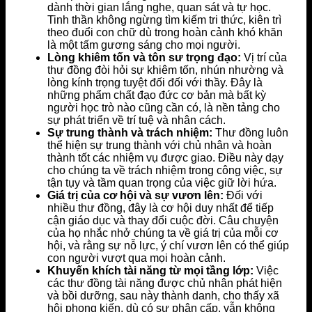
dành thời gian lắng nghe, quan sát và tự học.
Tinh thần không ngừng tìm kiếm tri thức, kiên trì
theo đuổi con chữ dù trong hoàn cảnh khó khăn
là một tấm gương sáng cho mọi người.
Lòng khiêm tốn và tôn sư trọng đạo:
Vị trí của
thư đồng đòi hỏi sự khiêm tốn, nhún nhường và
lòng kính trọng tuyệt đối đối với thầy. Đây là
những phẩm chất đạo đức cơ bản mà bất kỳ
người học trò nào cũng cần có, là nền tảng cho
sự phát triển về trí tuệ và nhân cách.
Sự trung thành và trách nhiệm:
Thư đồng luôn
thể hiện sự trung thành với chủ nhân và hoàn
thành tốt các nhiệm vụ được giao. Điều này dạy
cho chúng ta về trách nhiệm trong công việc, sự
tận tụy và tầm quan trọng của việc giữ lời hứa.
Giá trị của cơ hội và sự vươn lên:
Đối với
nhiều thư đồng, đây là cơ hội duy nhất để tiếp
cận giáo dục và thay đổi cuộc đời. Câu chuyện
của họ nhắc nhở chúng ta về giá trị của mỗi cơ
hội, và rằng sự nỗ lực, ý chí vươn lên có thể giúp
con người vượt qua mọi hoàn cảnh.
Khuyến khích tài năng từ mọi tầng lớp:
Việc
các thư đồng tài năng được chủ nhân phát hiện
và bồi dưỡng, sau này thành danh, cho thấy xã
hội phong kiến, dù có sự phân cấp, vẫn không