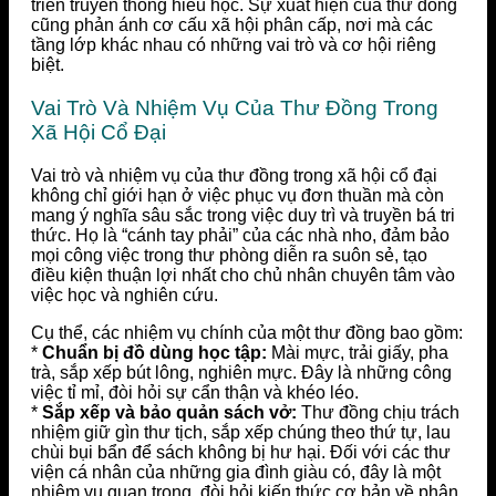
triển truyền thống hiếu học. Sự xuất hiện của thư đồng
cũng phản ánh cơ cấu xã hội phân cấp, nơi mà các
tầng lớp khác nhau có những vai trò và cơ hội riêng
biệt.
Vai Trò Và Nhiệm Vụ Của Thư Đồng Trong
Xã Hội Cổ Đại
Vai trò và nhiệm vụ của thư đồng trong xã hội cổ đại
không chỉ giới hạn ở việc phục vụ đơn thuần mà còn
mang ý nghĩa sâu sắc trong việc duy trì và truyền bá tri
thức. Họ là “cánh tay phải” của các nhà nho, đảm bảo
mọi công việc trong thư phòng diễn ra suôn sẻ, tạo
điều kiện thuận lợi nhất cho chủ nhân chuyên tâm vào
việc học và nghiên cứu.
Cụ thể, các nhiệm vụ chính của một thư đồng bao gồm:
*
Chuẩn bị đồ dùng học tập:
Mài mực, trải giấy, pha
trà, sắp xếp bút lông, nghiên mực. Đây là những công
việc tỉ mỉ, đòi hỏi sự cẩn thận và khéo léo.
*
Sắp xếp và bảo quản sách vở:
Thư đồng chịu trách
nhiệm giữ gìn thư tịch, sắp xếp chúng theo thứ tự, lau
chùi bụi bẩn để sách không bị hư hại. Đối với các thư
viện cá nhân của những gia đình giàu có, đây là một
nhiệm vụ quan trọng, đòi hỏi kiến thức cơ bản về phân