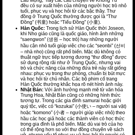
Lâu Mộng,” hay các câu chuyện về Khổng Tử
đều có sự xuất hiện của những người học trò nhỏ
tuổi, phục vụ và học hỏi từ các bậc thầy. Thư
đồng ở Trung Quốc thường được gọi là “Thư
Đồng” (书童) hoặc “Tiểu Đồng” (小童).
Hàn Quốc:
Trong lịch sử Hàn Quốc thời Joseon,
khi Nho giáo cũng là quốc giáo, hình ảnh những
“saengwon” (생원 – học trò) hay những người
hầu cận nhỏ tuổi giúp việc cho các “seonbi” (선비
– nhà nho) cũng rất phổ biến. Mặc dù không có
thuật ngữ trực tiếp tương đương “thư đồng” được
sử dụng rộng rãi như ở Trung Quốc, nhưng vai
trò và chức năng của những đứa trẻ này rất giống
nhau: phục vụ trong thư phòng, chuẩn bị bút mực
và học hỏi từ chủ nhân. Các bộ phim cổ trang
Hàn Quốc thường khắc họa rõ nét hình ảnh này.
Nhật Bản:
Với ảnh hưởng mạnh mẽ từ văn hóa
Trung Hoa, Nhật Bản cũng có những hình thức
tương tự. Trong các gia đình samurai hoặc giới
quý tộc, việc có “kozukai” (小使い – người sai vặt)
hoặc “komono” (小者 – người giúp việc nhỏ) theo
hầu các học giả hoặc các thành viên có học thức
trong gia đình là phổ biến. Mặc dù vai trò của họ
có thể rộng hơn so với thư đồng chuyên về sách
vở, nhưng yếu tố phục vụ và học hỏi từ người có