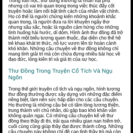
Trong văn học, thư đồng thường là nhân vật phụ
nhưng có vai trò quan trọng trong việc thúc đẩy cốt
truyện hoặc làm nổi bật tính cách của nhân vật chính.
Họ có thể là người chứng kiến những khoảnh khắc
quan trọng, là người đưa ra lời khuyên ngây thơ
nhưng sâu sắc, hoặc là nguồn cảm hứng cho những
tình huống hài hước, dí dỏm. Hình ảnh thư đồng đã trở
thành một biểu tượng quen thuộc, đại diện cho thế hệ
trẻ khao khát tri thức, nỗ lực vươn lên từ hoàn cảnh
khó khăn. Những câu chuyện về thư đồng không chỉ
mang tính giải trí mà còn chứa đựng nhiều bài học về
đạo đức, lòng kiên trì và giá trị của sự học.
Thư Đồng Trong Truyện Cổ Tích Và Ngụ
Ngôn
Trong thế giới truyện cổ tích và ngụ ngôn, hình tượng
thư đồng thường được xây dựng với những đặc điểm
riêng biệt, làm nên sức hấp dẫn cho các câu chuyện.
Họ thường là những cậu bé có tấm lòng lương thiện,
trung thành với chủ nhân, dù gặp bao khó khăn vẫn
không quản ngại. Có những câu chuyện kể về thư
đồng theo thầy đi thi, trải qua nhiều gian nan hiểm trở,
cuối cùng cũng giúp thầy đạt được thành công. Những
câu chuyện này không chỉ đề cao tình thầy trò mà còn