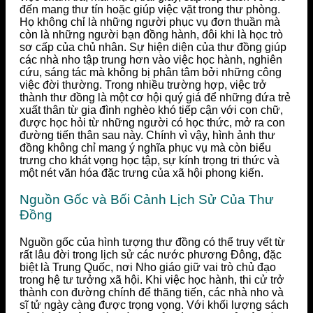
đến mang thư tín hoặc giúp việc vặt trong thư phòng.
Họ không chỉ là những người phục vụ đơn thuần mà
còn là những người bạn đồng hành, đôi khi là học trò
sơ cấp của chủ nhân. Sự hiện diện của thư đồng giúp
các nhà nho tập trung hơn vào việc học hành, nghiên
cứu, sáng tác mà không bị phân tâm bởi những công
việc đời thường. Trong nhiều trường hợp, việc trở
thành thư đồng là một cơ hội quý giá để những đứa trẻ
xuất thân từ gia đình nghèo khó tiếp cận với con chữ,
được học hỏi từ những người có học thức, mở ra con
đường tiến thân sau này. Chính vì vậy, hình ảnh thư
đồng không chỉ mang ý nghĩa phục vụ mà còn biểu
trưng cho khát vọng học tập, sự kính trọng tri thức và
một nét văn hóa đặc trưng của xã hội phong kiến.
Nguồn Gốc và Bối Cảnh Lịch Sử Của Thư
Đồng
Nguồn gốc của hình tượng thư đồng có thể truy vết từ
rất lâu đời trong lịch sử các nước phương Đông, đặc
biệt là Trung Quốc, nơi Nho giáo giữ vai trò chủ đạo
trong hệ tư tưởng xã hội. Khi việc học hành, thi cử trở
thành con đường chính để thăng tiến, các nhà nho và
sĩ tử ngày càng được trọng vọng. Với khối lượng sách