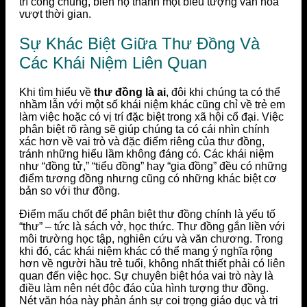
trí công chúng, biến họ thành một biểu tượng văn hóa
vượt thời gian.
Sự Khác Biệt Giữa Thư Đồng Và
Các Khái Niệm Liên Quan
Khi tìm hiểu về
thư đồng là ai
, đôi khi chúng ta có thể
nhầm lẫn với một số khái niệm khác cũng chỉ về trẻ em
làm việc hoặc có vị trí đặc biệt trong xã hội cổ đại. Việc
phân biệt rõ ràng sẽ giúp chúng ta có cái nhìn chính
xác hơn về vai trò và đặc điểm riêng của thư đồng,
tránh những hiểu lầm không đáng có. Các khái niệm
như “đồng tử,” “tiểu đồng” hay “gia đồng” đều có những
điểm tương đồng nhưng cũng có những khác biệt cơ
bản so với thư đồng.
Điểm mấu chốt để phân biệt thư đồng chính là yếu tố
“thư” – tức là sách vở, học thức. Thư đồng gắn liền với
môi trường học tập, nghiên cứu và văn chương. Trong
khi đó, các khái niệm khác có thể mang ý nghĩa rộng
hơn về người hầu trẻ tuổi, không nhất thiết phải có liên
quan đến việc học. Sự chuyên biệt hóa vai trò này là
điều làm nên nét độc đáo của hình tượng thư đồng.
Nét văn hóa này phản ánh sự coi trọng giáo dục và tri