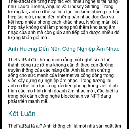
TheFatRat đã từng hợp tác với nhiều nghệ sĩ tài năng
như Laura Brehm, Anjulie và Lindsey Stirling. Trong
tương lai, anh có thể sẽ tiếp tục tìm kiếm những cơ hội
hợp tác mới, mang đến những bản nhạc độc đáo và
kết hợp nhiều phong cách khác nhau. Những màn kết
hợp này không chỉ làm phong phú thêm kho tàng âm
nhạc của anh mà còn giúp anh tiếp cận được nhiều đối
tượng khán giả mới.
Ảnh Hưởng Đến Nền Công Nghiệp Âm Nhạc
TheFatRat đã chứng minh rằng một nghệ sĩ có thể
thành công rực rỡ mà không cần đi theo con đường
truyền thống của các hãng đĩa. Anh là minh chứng
sống cho sức mạnh của internet và cộng đồng trong
việc xây dựng sự nghiệp âm nhạc. Trong tương lai,
anh có thể tiếp tục là người tiên phong trong việc định
hình các mô hình kinh doanh âm nhạc mới, đặc biệt là
trong bối cảnh công nghệ blockchain và NFT đang
phát triển mạnh mẽ.
Kết Luận
TheFatRat là ai? Anh không chỉ là một nhà sản xuất âm