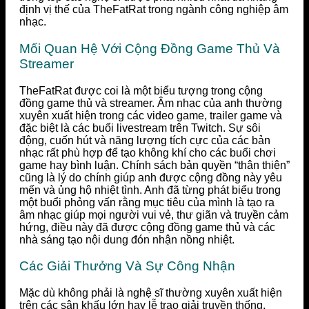
định vị thế của TheFatRat trong ngành công nghiệp âm
nhạc.
Mối Quan Hệ Với Cộng Đồng Game Thủ Và
Streamer
TheFatRat được coi là một biểu tượng trong cộng
đồng game thủ và streamer. Âm nhạc của anh thường
xuyên xuất hiện trong các video game, trailer game và
đặc biệt là các buổi livestream trên Twitch. Sự sôi
động, cuốn hút và năng lượng tích cực của các bản
nhạc rất phù hợp để tạo không khí cho các buổi chơi
game hay bình luận. Chính sách bản quyền “thân thiện”
cũng là lý do chính giúp anh được cộng đồng này yêu
mến và ủng hộ nhiệt tình. Anh đã từng phát biểu trong
một buổi phỏng vấn rằng mục tiêu của mình là tạo ra
âm nhạc giúp mọi người vui vẻ, thư giãn và truyền cảm
hứng, điều này đã được cộng đồng game thủ và các
nhà sáng tạo nội dung đón nhận nồng nhiệt.
Các Giải Thưởng Và Sự Công Nhận
Mặc dù không phải là nghệ sĩ thường xuyên xuất hiện
trên các sân khấu lớn hay lễ trao giải truyền thống,