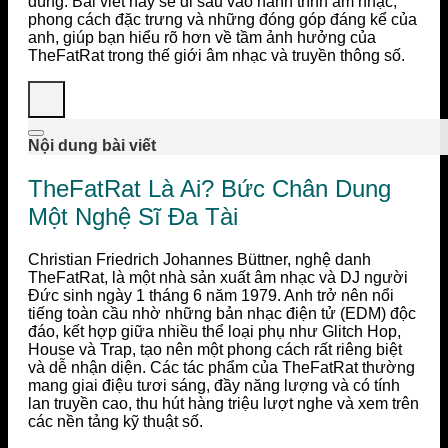
dùng. Bài viết này sẽ đi sâu vào hành trình âm nhạc,
phong cách đặc trưng và những đóng góp đáng kể của
anh, giúp bạn hiểu rõ hơn về tầm ảnh hưởng của
TheFatRat trong thế giới âm nhạc và truyền thông số.
Nội dung bài viết
TheFatRat Là Ai? Bức Chân Dung
Một Nghệ Sĩ Đa Tài
Christian Friedrich Johannes Büttner, nghệ danh
TheFatRat, là một nhà sản xuất âm nhạc và DJ người
Đức sinh ngày 1 tháng 6 năm 1979. Anh trở nên nổi
tiếng toàn cầu nhờ những bản nhạc điện tử (EDM) độc
đáo, kết hợp giữa nhiều thể loại phụ như Glitch Hop,
House và Trap, tạo nên một phong cách rất riêng biệt
và dễ nhận diện. Các tác phẩm của TheFatRat thường
mang giai điệu tươi sáng, đầy năng lượng và có tính
lan truyền cao, thu hút hàng triệu lượt nghe và xem trên
các nền tảng kỹ thuật số.