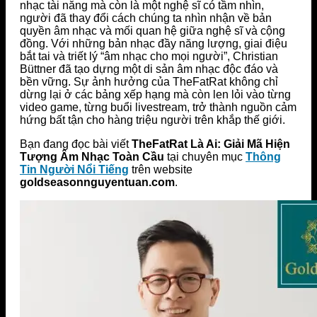
nhạc tài năng mà còn là một nghệ sĩ có tầm nhìn,
người đã thay đổi cách chúng ta nhìn nhận về bản
quyền âm nhạc và mối quan hệ giữa nghệ sĩ và cộng
đồng. Với những bản nhạc đầy năng lượng, giai điệu
bắt tai và triết lý “âm nhạc cho mọi người”, Christian
Büttner đã tạo dựng một di sản âm nhạc độc đáo và
bền vững. Sự ảnh hưởng của TheFatRat không chỉ
dừng lại ở các bảng xếp hạng mà còn len lỏi vào từng
video game, từng buổi livestream, trở thành nguồn cảm
hứng bất tận cho hàng triệu người trên khắp thế giới.
Bạn đang đọc bài viết
TheFatRat Là Ai: Giải Mã Hiện
Tượng Âm Nhạc Toàn Cầu
tại chuyên mục
Thông
Tin Người Nổi Tiếng
trên website
goldseasonnguyentuan.com
.