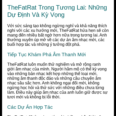
TheFatRat Trong Tương Lai: Những
Dự Định Và Kỳ Vọng
Với sức sáng tạo không ngừng nghỉ và khả năng thích
nghi với các xu hướng mới, TheFatRat hứa hẹn sẽ còn
mang đến nhiều bất ngờ hơn nữa trong tương lai. Anh
thường xuyên úp mở về các dự án âm nhạc mới, các
buổi hợp tác và những ý tưởng đột phá.
Tiếp Tục Khám Phá Âm Thanh Mới
TheFatRat luôn muốn thử nghiệm và mở rộng ranh
giới âm nhạc của mình. Người hâm mộ có thể kỳ vọng
vào những bản nhạc kết hợp những thể loại mới,
những âm thanh độc đáo và những câu chuyện âm
nhạc sâu sắc hơn. Anh không ngại đổi mới, không
ngừng học hỏi và thử sức với những điều chưa từng
làm. Điều này giúp âm nhạc của anh luôn giữ được sự
tươi mới và không bị lỗi thời.
Các Dự Án Hợp Tác