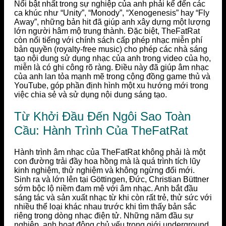
Nổi bật nhất trong sự nghiệp của anh phải kể đến các
ca khúc như “Unity”, “Monody”, “Xenogenesis” hay “Fly
Away”, những bản hit đã giúp anh xây dựng một lượng
lớn người hâm mộ trung thành. Đặc biệt, TheFatRat
còn nổi tiếng với chính sách cấp phép nhạc miễn phí
bản quyền (royalty-free music) cho phép các nhà sáng
tạo nội dung sử dụng nhạc của anh trong video của họ,
miễn là có ghi công rõ ràng. Điều này đã giúp âm nhạc
của anh lan tỏa mạnh mẽ trong cộng đồng game thủ và
YouTube, góp phần định hình một xu hướng mới trong
việc chia sẻ và sử dụng nội dung sáng tạo.
Từ Khởi Đầu Đến Ngôi Sao Toàn
Cầu: Hành Trình Của TheFatRat
Hành trình âm nhạc của TheFatRat không phải là một
con đường trải đầy hoa hồng mà là quá trình tích lũy
kinh nghiệm, thử nghiệm và không ngừng đổi mới.
Sinh ra và lớn lên tại Göttingen, Đức, Christian Büttner
sớm bộc lộ niềm đam mê với âm nhạc. Anh bắt đầu
sáng tác và sản xuất nhạc từ khi còn rất trẻ, thử sức với
nhiều thể loại khác nhau trước khi tìm thấy bản sắc
riêng trong dòng nhạc điện tử. Những năm đầu sự
nghiệp, anh hoạt động chủ yếu trong giới underground,