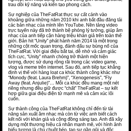
trau dồi kỹ năng và kiến tạo phong cách.
Sự nghiệp của TheFatRat thực sự cất cánh vào
khoảng giữa những năm 2010 khi anh bắt đầu đăng tải
các bản nhạc của mình lên YouTube. Nền tảng video
trực tuyến này đã trở thành bệ phóng lý tưởng, giúp âm
nhạc của anh tiếp cận hàng triệu khán giả trên toàn thế
giới. Bản hit “Unity” phát hành năm 2014 là một trong
những cột mốc quan trọng, đánh dấu sự bùng nổ của
TheFatRat. Với giai điệu bắt tai, dễ nhớ và cảm giác
tích cực, “Unity” nhanh chóng trở thành một hiện
tượng, được sử dụng rộng rãi trong các video game,
vlog và meme trên internet. Sau đó, anh tiếp tục khẳng
định vị thế với hàng loạt ca khúc thành công khác như
“Monody (feat. Laura Brehm)”, “Xenogenesis”, “Fly
Away (feat. Anjulie)”… Mỗi ca khúc đều mang một nét
riêng nhưng đều giữ được “chất” TheFatRat – sự kết
hợp giữa giai điệu điện tử mạnh mẽ và cảm xúc lôi
cuốn.
Sự thành công của TheFatRat không chỉ đến từ tài
năng sản xuất âm nhạc mà còn từ việc anh biết cách
kết nối với khán giả và cộng đồng sáng tạo. Anh đã xây
dựng một thương hiệu cá nhân mạnh mẽ, với hình ảnh
biểu tượng là chú chuột béo, tạo sự gần gũi và độc