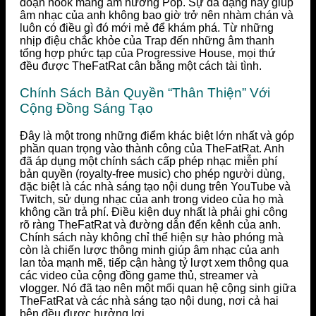
đoạn hook mang âm hưởng Pop. Sự đa dạng này giúp
âm nhạc của anh không bao giờ trở nên nhàm chán và
luôn có điều gì đó mới mẻ để khám phá. Từ những
nhịp điệu chắc khỏe của Trap đến những âm thanh
tổng hợp phức tạp của Progressive House, mọi thứ
đều được TheFatRat cân bằng một cách tài tình.
Chính Sách Bản Quyền “Thân Thiện” Với
Cộng Đồng Sáng Tạo
Đây là một trong những điểm khác biệt lớn nhất và góp
phần quan trọng vào thành công của TheFatRat. Anh
đã áp dụng một chính sách cấp phép nhạc miễn phí
bản quyền (royalty-free music) cho phép người dùng,
đặc biệt là các nhà sáng tạo nội dung trên YouTube và
Twitch, sử dụng nhạc của anh trong video của họ mà
không cần trả phí. Điều kiện duy nhất là phải ghi công
rõ ràng TheFatRat và đường dẫn đến kênh của anh.
Chính sách này không chỉ thể hiện sự hào phóng mà
còn là chiến lược thông minh giúp âm nhạc của anh
lan tỏa mạnh mẽ, tiếp cận hàng tỷ lượt xem thông qua
các video của cộng đồng game thủ, streamer và
vlogger. Nó đã tạo nên một mối quan hệ cộng sinh giữa
TheFatRat và các nhà sáng tạo nội dung, nơi cả hai
bên đều được hưởng lợi.