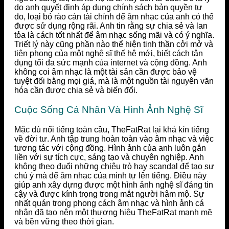
do anh quyết định áp dụng chính sách bản quyền tự
do, loại bỏ rào cản tài chính để âm nhạc của anh có thể
được sử dụng rộng rãi. Anh tin rằng sự chia sẻ và lan
tỏa là cách tốt nhất để âm nhạc sống mãi và có ý nghĩa.
Triết lý này cũng phần nào thể hiện tinh thần cởi mở và
tiên phong của một nghệ sĩ thế hệ mới, biết cách tận
dụng tối đa sức mạnh của internet và cộng đồng. Anh
không coi âm nhạc là một tài sản cần được bảo vệ
tuyệt đối bằng mọi giá, mà là một nguồn tài nguyên văn
hóa cần được chia sẻ và biến đổi.
Cuộc Sống Cá Nhân Và Hình Ảnh Nghệ Sĩ
Mặc dù nổi tiếng toàn cầu, TheFatRat lại khá kín tiếng
về đời tư. Anh tập trung hoàn toàn vào âm nhạc và việc
tương tác với cộng đồng. Hình ảnh của anh luôn gắn
liền với sự tích cực, sáng tạo và chuyên nghiệp. Anh
không theo đuổi những chiêu trò hay scandal để tạo sự
chú ý mà để âm nhạc của mình tự lên tiếng. Điều này
giúp anh xây dựng được một hình ảnh nghệ sĩ đáng tin
cậy và được kính trọng trong mắt người hâm mộ. Sự
nhất quán trong phong cách âm nhạc và hình ảnh cá
nhân đã tạo nên một thương hiệu TheFatRat mạnh mẽ
và bền vững theo thời gian.