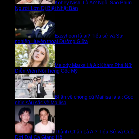
Kohey Nishi Là Ai? Ngôi Sao Phim
Người Lớn Dị Biệt Nhật Bản
Easyhoon là ai? Tiểu sử và Sự
nghiệp Huyền thoại Đường Giữa
Melody Marks Là Ai: Khám Phá Nữ
Diễn Viên Nổi Tiếng Gốc Mỹ
Bí ẩn về chồng cũ Mailisa là ai: Góc
nhìn sâu sắc về Mailisa
Thành Chân Là Ai? Tiểu Sử và Cuộc
Đời Đại Ca Giang Hồ