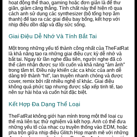
hoạt động thể thao, gaming hoặc đơn giản là để thư
giãn, giảm căng thẳng. Tính chất này thể hiện rõ qua
cách anh sử dụng các synthesizer (bộ tổng hợp âm
thanh) để tạo ra các giai điệu bay bổng, kết hợp với
nhịp điệu dồn dập và đầy sức sống.
Giai Điệu Dễ Nhớ Và Tính Bắt Tai
Một trong những yếu tố thành công nhất của TheFatRat
là khả năng tạo ra những giai điệu cực kỳ dễ nhớ và
bắt tai. Ngay từ lần nghe đầu tiên, người nghe đã có
thể cảm nhận được sự lôi cuốn và khả năng “ám ảnh”
trong tâm trí. Điều này khiến các ca khúc của anh dễ
dàng trở thành “hit”, lan truyền nhanh chóng và được
cover, remix bởi rất nhiều nghệ sĩ khác. Giai điệu
không quá phức tạp nhưng được sắp xếp tinh tế, tạo
nên sự hài hòa và cuốn hút đặc biệt.
Kết Hợp Đa Dạng Thể Loại
TheFatRat không giới hạn mình trong một thể loại cụ
thể mà liên tục thử nghiệm và kết hợp. Anh có thể đưa
những yếu tố của nhạc cụ truyền thống vào EDM, hoặc
pha trộn giữa nhịp điệu Glitch Hop mạnh mẽ với những