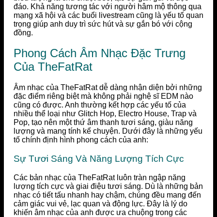
đáo. Khả năng tương tác với người hâm mộ thông qua
mạng xã hội và các buổi livestream cũng là yếu tố quan
trọng giúp anh duy trì sức hút và sự gắn bó với cộng
đồng.
Phong Cách Âm Nhạc Đặc Trưng
Của TheFatRat
Âm nhạc của TheFatRat dễ dàng nhận diện bởi những
đặc điểm riêng biệt mà không phải nghệ sĩ EDM nào
cũng có được. Anh thường kết hợp các yếu tố của
nhiều thể loại như Glitch Hop, Electro House, Trap và
Pop, tạo nên một thứ âm thanh tươi sáng, giàu năng
lượng và mang tính kể chuyện. Dưới đây là những yếu
tố chính định hình phong cách của anh:
Sự Tươi Sáng Và Năng Lượng Tích Cực
Các bản nhạc của TheFatRat luôn tràn ngập năng
lượng tích cực và giai điệu tươi sáng. Dù là những bản
nhạc có tiết tấu nhanh hay chậm, chúng đều mang đến
cảm giác vui vẻ, lạc quan và động lực. Đây là lý do
khiến âm nhạc của anh được ưa chuộng trong các