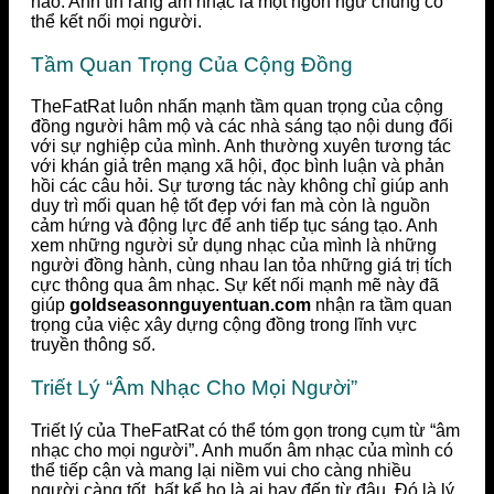
nào. Anh tin rằng âm nhạc là một ngôn ngữ chung có
thể kết nối mọi người.
Tầm Quan Trọng Của Cộng Đồng
TheFatRat luôn nhấn mạnh tầm quan trọng của cộng
đồng người hâm mộ và các nhà sáng tạo nội dung đối
với sự nghiệp của mình. Anh thường xuyên tương tác
với khán giả trên mạng xã hội, đọc bình luận và phản
hồi các câu hỏi. Sự tương tác này không chỉ giúp anh
duy trì mối quan hệ tốt đẹp với fan mà còn là nguồn
cảm hứng và động lực để anh tiếp tục sáng tạo. Anh
xem những người sử dụng nhạc của mình là những
người đồng hành, cùng nhau lan tỏa những giá trị tích
cực thông qua âm nhạc. Sự kết nối mạnh mẽ này đã
giúp
goldseasonnguyentuan.com
nhận ra tầm quan
trọng của việc xây dựng cộng đồng trong lĩnh vực
truyền thông số.
Triết Lý “Âm Nhạc Cho Mọi Người”
Triết lý của TheFatRat có thể tóm gọn trong cụm từ “âm
nhạc cho mọi người”. Anh muốn âm nhạc của mình có
thể tiếp cận và mang lại niềm vui cho càng nhiều
người càng tốt, bất kể họ là ai hay đến từ đâu. Đó là lý