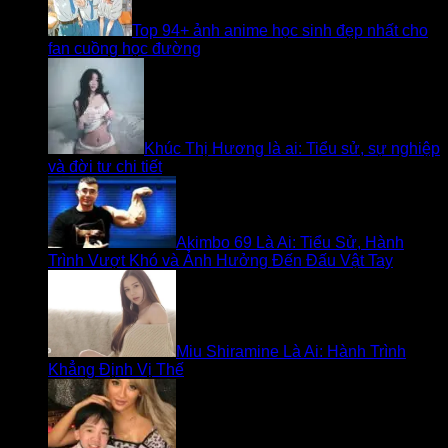
Top 94+ ảnh anime học sinh đẹp nhất cho
fan cuồng học đường
Khúc Thị Hương là ai: Tiểu sử, sự nghiệp
và đời tư chi tiết
Akimbo 69 Là Ai: Tiểu Sử, Hành
Trình Vượt Khó và Ảnh Hưởng Đến Đấu Vật Tay
Miu Shiramine Là Ai: Hành Trình
Khẳng Định Vị Thế