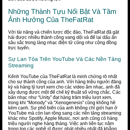
Những Thành Tựu Nổi Bật Và Tầm
Ảnh Hưởng Của TheFatRat
Với tài năng và chiến lược độc đáo, TheFatRat đã gặt
hái được nhiều thành công vang dội và để lại dấu ấn
sâu sắc trong làng nhạc điện tử cũng như cộng đồng
trực tuyến.
Sự Lan Tỏa Trên YouTube Và Các Nền Tảng
Streaming
Kênh YouTube của TheFatRat là minh chứng rõ nhất
cho sự thành công của anh. Với hàng triệu người đăng
ký và hàng tỷ lượt xem cho các video âm nhạc, anh đã
xây dựng được một đế chế kỹ thuật số vững chắc. Các
bản nhạc như “Unity” đạt hàng trăm triệu lượt xem,
trong khi “Monody” và “Xenogenesis” cũng không hề
kém cạnh. Sự phổ biến của anh không chỉ giới hạn ở
YouTube mà còn lan rộng sang các nền tảng streaming
khác như Spotify, Apple Music, nơi anh cũng có hàng
triệu người nghe hàng tháng. Việc anh liên tục nằm
trong top các nghệ sĩ được phát nhiều nhất đã khẳng