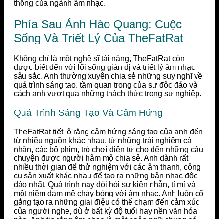
thống của ngành âm nhạc.
Phía Sau Ánh Hào Quang: Cuộc
Sống Và Triết Lý Của TheFatRat
Không chỉ là một nghệ sĩ tài năng, TheFatRat còn
được biết đến với lối sống giản dị và triết lý âm nhạc
sâu sắc. Anh thường xuyên chia sẻ những suy nghĩ về
quá trình sáng tạo, tầm quan trọng của sự độc đáo và
cách anh vượt qua những thách thức trong sự nghiệp.
Quá Trình Sáng Tạo Và Cảm Hứng
TheFatRat tiết lộ rằng cảm hứng sáng tạo của anh đến
từ nhiều nguồn khác nhau, từ những trải nghiệm cá
nhân, các bộ phim, trò chơi điện tử cho đến những câu
chuyện được người hâm mộ chia sẻ. Anh dành rất
nhiều thời gian để thử nghiệm với các âm thanh, công
cụ sản xuất khác nhau để tạo ra những bản nhạc độc
đáo nhất. Quá trình này đòi hỏi sự kiên nhẫn, tỉ mỉ và
một niềm đam mê cháy bỏng với âm nhạc. Anh luôn cố
gắng tạo ra những giai điệu có thể chạm đến cảm xúc
của người nghe, dù ở bất kỳ độ tuổi hay nền văn hóa