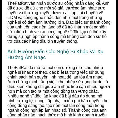
TheFatRat vẫn nhận được sự công nhận đáng kể. Anh
đã được đề cử cho một số giải thưởng âm nhạc trực
tuyến và thường xuyên được các tạp chí chuyên về
EDM và công nghệ nhắc đến như một trong những
nghệ sĩ có tầm ảnh hưởng lớn. Đặc biệt, sự thành công
của anh trên các nền tảng số đã trở thành một nghiên
cứu điển hình về cách một nghệ sĩ độc lập có thể xây
dựng sự nghiệp thành công mà không cần đến sự hỗ
trợ của các hãng đĩa lớn truyền thống.
Ảnh Hưởng Đến Các Nghệ Sĩ Khác Và Xu
Hướng Âm Nhạc
TheFatRat đã mở ra một con đường mới cho nhiều
nghệ sĩ khác noi theo, đặc biệt là trong việc sử dụng
chính sách bản quyền linh hoạt để lan tỏa âm nhạc.
Anh chứng minh rằng việc cho phép sử dụng tự do có
điều kiện không chỉ giúp âm nhạc tiếp cận nhiều người
hơn mà còn tạo ra một cộng đồng fan vững chắc.
Nhiều nghệ sĩ độc lập khác đã bắt đầu áp dụng mô
hình tương tự, cung cấp nhạc miễn phí bản quyền cho
cộng đồng sáng tạo, tạo nên một làn sóng mới trong
ngành công nghiệp âm nhạc số. Thành công của anh
cũng phần nào thách thức mô hình kinh doanh truyền