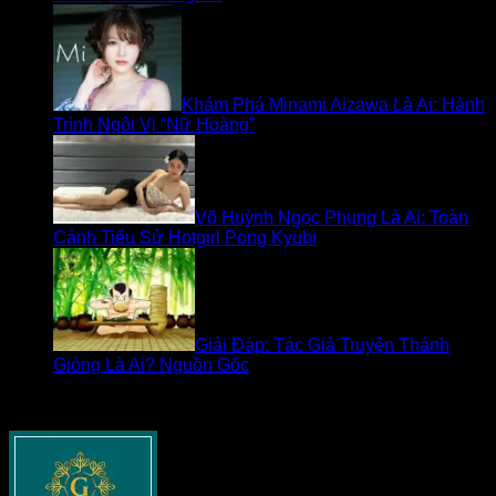
Khám Phá Minami Aizawa Là Ai: Hành
Trình Ngôi Vị “Nữ Hoàng”
Võ Huỳnh Ngọc Phụng Là Ai: Toàn
Cảnh Tiểu Sử Hotgirl Pong Kyubi
Giải Đáp: Tác Giả Truyện Thánh
Gióng Là Ai? Nguồn Gốc
Về goldseasonnguyentuan.com