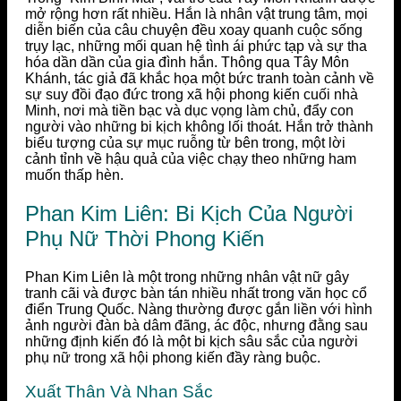
mở rộng hơn rất nhiều. Hắn là nhân vật trung tâm, mọi
diễn biến của câu chuyện đều xoay quanh cuộc sống
trụy lạc, những mối quan hệ tình ái phức tạp và sự tha
hóa dần dần của gia đình hắn. Thông qua Tây Môn
Khánh, tác giả đã khắc họa một bức tranh toàn cảnh về
sự suy đồi đạo đức trong xã hội phong kiến cuối nhà
Minh, nơi mà tiền bạc và dục vọng làm chủ, đẩy con
người vào những bi kịch không lối thoát. Hắn trở thành
biểu tượng của sự mục ruỗng từ bên trong, một lời
cảnh tỉnh về hậu quả của việc chạy theo những ham
muốn thấp hèn.
Phan Kim Liên: Bi Kịch Của Người
Phụ Nữ Thời Phong Kiến
Phan Kim Liên là một trong những nhân vật nữ gây
tranh cãi và được bàn tán nhiều nhất trong văn học cổ
điển Trung Quốc. Nàng thường được gắn liền với hình
ảnh người đàn bà dâm đãng, ác độc, nhưng đằng sau
những định kiến đó là một bi kịch sâu sắc của người
phụ nữ trong xã hội phong kiến đầy ràng buộc.
Xuất Thân Và Nhan Sắc