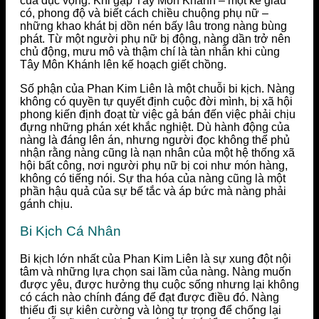
của dục vọng. Khi gặp Tây Môn Khánh – một kẻ giàu
có, phong độ và biết cách chiều chuộng phụ nữ –
những khao khát bị dồn nén bấy lâu trong nàng bùng
phát. Từ một người phụ nữ bị động, nàng dần trở nên
chủ động, mưu mô và thậm chí là tàn nhẫn khi cùng
Tây Môn Khánh lên kế hoạch giết chồng.
Số phận của Phan Kim Liên là một chuỗi bi kịch. Nàng
không có quyền tự quyết định cuộc đời mình, bị xã hội
phong kiến định đoạt từ việc gả bán đến việc phải chịu
đựng những phán xét khắc nghiệt. Dù hành động của
nàng là đáng lên án, nhưng người đọc không thể phủ
nhận rằng nàng cũng là nạn nhân của một hệ thống xã
hội bất công, nơi người phụ nữ bị coi như món hàng,
không có tiếng nói. Sự tha hóa của nàng cũng là một
phần hậu quả của sự bế tắc và áp bức mà nàng phải
gánh chịu.
Bi Kịch Cá Nhân
Bi kịch lớn nhất của Phan Kim Liên là sự xung đột nội
tâm và những lựa chọn sai lầm của nàng. Nàng muốn
được yêu, được hưởng thụ cuộc sống nhưng lại không
có cách nào chính đáng để đạt được điều đó. Nàng
thiếu đi sự kiên cường và lòng tự trọng để chống lại