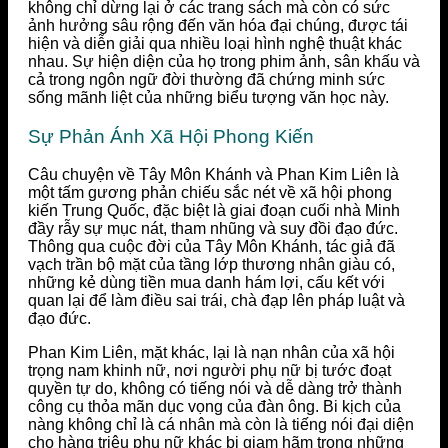
không chỉ dừng lại ở các trang sách mà còn có sức
ảnh hưởng sâu rộng đến văn hóa đại chúng, được tái
hiện và diễn giải qua nhiều loại hình nghệ thuật khác
nhau. Sự hiện diện của họ trong phim ảnh, sân khấu và
cả trong ngôn ngữ đời thường đã chứng minh sức
sống mãnh liệt của những biểu tượng văn học này.
Sự Phản Ánh Xã Hội Phong Kiến
Câu chuyện về Tây Môn Khánh và Phan Kim Liên là
một tấm gương phản chiếu sắc nét về xã hội phong
kiến Trung Quốc, đặc biệt là giai đoạn cuối nhà Minh
đầy rẫy sự mục nát, tham nhũng và suy đồi đạo đức.
Thông qua cuộc đời của Tây Môn Khánh, tác giả đã
vạch trần bộ mặt của tầng lớp thương nhân giàu có,
những kẻ dùng tiền mua danh hám lợi, cấu kết với
quan lại để làm điều sai trái, chà đạp lên pháp luật và
đạo đức.
Phan Kim Liên, mặt khác, lại là nạn nhân của xã hội
trọng nam khinh nữ, nơi người phụ nữ bị tước đoạt
quyền tự do, không có tiếng nói và dễ dàng trở thành
công cụ thỏa mãn dục vọng của đàn ông. Bi kịch của
nàng không chỉ là cá nhân mà còn là tiếng nói đại diện
cho hàng triệu phụ nữ khác bị giam hãm trong những