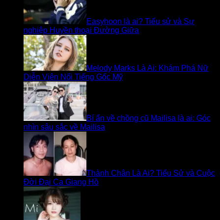
Easyhoon là ai? Tiểu sử và Sự
nghiệp Huyền thoại Đường Giữa
Melody Marks Là Ai: Khám Phá Nữ
Diễn Viên Nổi Tiếng Gốc Mỹ
Bí ẩn về chồng cũ Mailisa là ai: Góc
nhìn sâu sắc về Mailisa
Thành Chân Là Ai? Tiểu Sử và Cuộc
Đời Đại Ca Giang Hồ