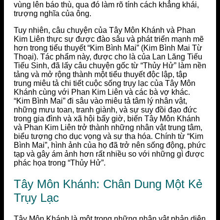
vùng lên báo thù, qua đó làm rõ tính cách khẳng khái,
trượng nghĩa của ông.
Tuy nhiên, câu chuyện của Tây Môn Khánh và Phan
Kim Liên thực sự được đào sâu và phát triển mạnh mẽ
hơn trong tiểu thuyết “Kim Bình Mai” (Kim Bình Mai Từ
Thoại). Tác phẩm này, được cho là của Lan Lăng Tiếu
Tiếu Sinh, đã lấy câu chuyện gốc từ “Thủy Hử” làm nền
tảng và mở rộng thành một tiểu thuyết độc lập, tập
trung miêu tả chi tiết cuộc sống trụy lạc của Tây Môn
Khánh cùng với Phan Kim Liên và các bà vợ khác.
“Kim Bình Mai” đi sâu vào miêu tả tâm lý nhân vật,
những mưu toan, tranh giành, và sự suy đồi đạo đức
trong gia đình và xã hội bấy giờ, biến Tây Môn Khánh
và Phan Kim Liên trở thành những nhân vật trung tâm,
biểu tượng cho dục vọng và sự tha hóa. Chính từ “Kim
Bình Mai”, hình ảnh của họ đã trở nên sống động, phức
tạp và gây ám ảnh hơn rất nhiều so với những gì được
phác họa trong “Thủy Hử”.
Tây Môn Khánh: Chân Dung Một Kẻ
Trụy Lạc
Tây Môn Khánh là một trong những nhân vật phản diện