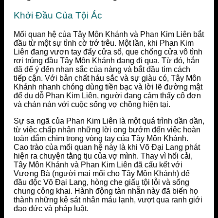
Khởi Đầu Của Tội Ác
Mối quan hệ của Tây Môn Khánh và Phan Kim Liên bắt
đầu từ một sự tình cờ trớ trêu. Một lần, khi Phan Kim
Liên đang vươn tay đẩy cửa sổ, que chống cửa vô tình
rơi trúng đầu Tây Môn Khánh đang đi qua. Từ đó, hắn
đã để ý đến nhan sắc của nàng và bắt đầu tìm cách
tiếp cận. Với bản chất háu sắc và sự giàu có, Tây Môn
Khánh nhanh chóng dùng tiền bạc và lời lẽ đường mật
để dụ dỗ Phan Kim Liên, người đang cảm thấy cô đơn
và chán nản với cuộc sống vợ chồng hiện tại.
Sự sa ngã của Phan Kim Liên là một quá trình dần dần,
từ việc chấp nhận những lời ong bướm đến việc hoàn
toàn đắm chìm trong vòng tay của Tây Môn Khánh.
Cao trào của mối quan hệ này là khi Võ Đại Lang phát
hiện ra chuyện tằng tịu của vợ mình. Thay vì hối cải,
Tây Môn Khánh và Phan Kim Liên đã cấu kết với
Vương Bà (người mai mối cho Tây Môn Khánh) để
đầu độc Võ Đại Lang, hòng che giấu tội lỗi và sống
chung công khai. Hành động tàn nhẫn này đã biến họ
thành những kẻ sát nhân máu lạnh, vượt qua ranh giới
đạo đức và pháp luật.