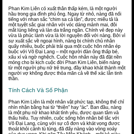
Phan Kim Liên có xuất thân thấp kém, là một người
hầu trong gia đình phú ông. Ngay từ nhỏ, nàng đã nổi
tiếng với nhan sắc “chim sa cá lặn”, được miêu tả là
một tuyệt sắc giai nhân với vóc dáng mảnh mai, đôi
mắt lúng liếng và làn da trắng ngần. Chính vẻ đẹp này
vừa là phúc lành vừa là lời nguyền đối với nàng. Bởi vì
sự xuất sắc về ngoại hình, nàng bị chính chủ nhân
quấy nhiễu, buộc phải trải qua một cuộc hôn nhân ép
buộc với Võ Đại Lang – một người đàn ông thấp bé,
xấu xí và ngờ nghệch. Cuộc hôn nhân này đã đặt nền
móng cho bi kịch cuộc đời Phan Kim Liên, biến nàng
từ một người phụ nữ trẻ trung, đầy khao khát thành một
người vợ không được thỏa mãn cả về thể xác lẫn tinh
thần.
Tính Cách Và Số Phận
Phan Kim Liên là một nhân vật phức tạp, không thể chỉ
nhìn nhận bằng hai từ “thiện” hay “ác”. Ban đầu, nàng
là một phụ nữ khao khát tình yêu, được quan tâm và
thấu hiểu. Tuy nhiên, cuộc sống hôn nhân bế tắc với
Võ Đại Lang, cùng với sự cô đơn và khát vọng được
thoát khỏi cảnh tù túng, đã đẩy nàng vào vòng xoáy