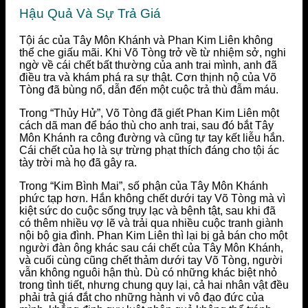
Hậu Quả Và Sự Trả Giá
Tội ác của Tây Môn Khánh và Phan Kim Liên không
thể che giấu mãi. Khi Võ Tòng trở về từ nhiệm sở, nghi
ngờ về cái chết bất thường của anh trai mình, anh đã
điều tra và khám phá ra sự thật. Cơn thịnh nộ của Võ
Tòng đã bùng nổ, dẫn đến một cuộc trả thù đẫm máu.
Trong “Thủy Hử”, Võ Tòng đã giết Phan Kim Liên một
cách dã man để báo thù cho anh trai, sau đó bắt Tây
Môn Khánh ra công đường và cũng tự tay kết liễu hắn.
Cái chết của họ là sự trừng phạt thích đáng cho tội ác
tày trời mà họ đã gây ra.
Trong “Kim Bình Mai”, số phận của Tây Môn Khánh
phức tạp hơn. Hắn không chết dưới tay Võ Tòng mà vì
kiệt sức do cuộc sống trụy lạc và bệnh tật, sau khi đã
có thêm nhiều vợ lẽ và trải qua nhiều cuộc tranh giành
nội bộ gia đình. Phan Kim Liên thì lại bị gả bán cho một
người đàn ông khác sau cái chết của Tây Môn Khánh,
và cuối cùng cũng chết thảm dưới tay Võ Tòng, người
vẫn không nguôi hận thù. Dù có những khác biệt nhỏ
trong tình tiết, nhưng chung quy lại, cả hai nhân vật đều
phải trả giá đắt cho những hành vi vô đạo đức của