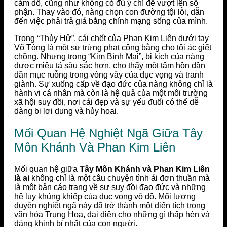
cám dỗ, cũng như không có đủ ý chí để vượt lên số
phận. Thay vào đó, nàng chọn con đường tội lỗi, dẫn
đến việc phải trả giá bằng chính mạng sống của mình.
Trong “Thủy Hử”, cái chết của Phan Kim Liên dưới tay
Võ Tòng là một sự trừng phạt công bằng cho tội ác giết
chồng. Nhưng trong “Kim Bình Mai”, bi kịch của nàng
được miêu tả sâu sắc hơn, cho thấy một tâm hồn dần
dần mục ruỗng trong vòng vây của dục vọng và tranh
giành. Sự xuống cấp về đạo đức của nàng không chỉ là
hành vi cá nhân mà còn là hệ quả của một môi trường
xã hội suy đồi, nơi cái đẹp và sự yếu đuối có thể dễ
dàng bị lợi dụng và hủy hoại.
Mối Quan Hệ Nghiệt Ngã Giữa Tây
Môn Khánh Và Phan Kim Liên
Mối quan hệ giữa
Tây Môn Khánh và Phan Kim Liên
là ai
không chỉ là một câu chuyện tình ái đơn thuần mà
là một bản cáo trạng về sự suy đồi đạo đức và những
hệ lụy khủng khiếp của dục vọng vô độ. Mối lương
duyên nghiệt ngã này đã trở thành một điển tích trong
văn hóa Trung Hoa, đại diện cho những gì thấp hèn và
đáng khinh bỉ nhất của con người.