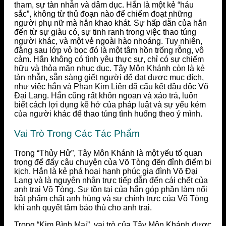
tham, sự tàn nhẫn và dâm dục. Hắn là một kẻ “háu
sắc”, không từ thủ đoạn nào để chiếm đoạt những
người phụ nữ mà hắn khao khát. Sự hấp dẫn của hắn
đến từ sự giàu có, sự tinh ranh trong việc thao túng
người khác, và một vẻ ngoài hào nhoáng. Tuy nhiên,
đằng sau lớp vỏ bọc đó là một tâm hồn trống rỗng, vô
cảm. Hắn không có tình yêu thực sự, chỉ có sự chiếm
hữu và thỏa mãn nhục dục. Tây Môn Khánh còn là kẻ
tàn nhẫn, sẵn sàng giết người để đạt được mục đích,
như việc hắn và Phan Kim Liên đã cấu kết đầu độc Võ
Đại Lang. Hắn cũng rất khôn ngoan và xảo trá, luôn
biết cách lợi dụng kẽ hở của pháp luật và sự yếu kém
của người khác để thao túng tình huống theo ý mình.
Vai Trò Trong Các Tác Phẩm
Trong “Thủy Hử”, Tây Môn Khánh là một yếu tố quan
trọng để đẩy câu chuyện của Võ Tòng đến đỉnh điểm bi
kịch. Hắn là kẻ phá hoại hạnh phúc gia đình Võ Đại
Lang và là nguyên nhân trực tiếp dẫn đến cái chết của
anh trai Võ Tòng. Sự tồn tại của hắn góp phần làm nổi
bật phẩm chất anh hùng và sự chính trực của Võ Tòng
khi anh quyết tâm báo thù cho anh trai.
Trong “Kim Bình Mai”, vai trò của Tây Môn Khánh được