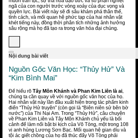
muốn trần tục, sự tha hóa đạo đức và số phận nghiệt
ngã của con người trước vòng xoáy của dục vọng và
quyền lực. Bài viết này sẽ đi sâu khám phá thân thế,
tính cách, và mối quan hệ phức tạp của hai nhân vật
khét tiếng này, đồng thời phân tích những ảnh hưởng
sâu rộng mà họ đã tạo ra trong văn hóa đại chúng.
Nội dung bài viết
Nguồn Gốc Văn Học: “Thủy Hử” Và
“Kim Bình Mai”
Để hiểu rõ
Tây Môn Khánh và Phan Kim Liên là ai
,
chúng ta cần quay về với nguồn gốc văn học của họ.
Hai nhân vật này lần đầu xuất hiện trong tác phẩm kinh
điển “Thủy Hử truyện” (còn gọi là “Biên niên sử bên bờ
nước”) của Thi Nại Am. Trong “Thủy Hử”, câu chuyện
về Phan Kim Liên và Tây Môn Khánh chủ yếu là bối
cảnh để làm nổi bật bi kịch của Võ Tòng, một trong 108
vị anh hùng Lương Sơn Bạc. Mối quan hệ gian díu và
tội ác giết chồng của họ đã thúc đẩy Võ Tòng phải