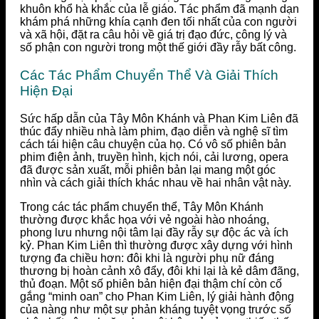
khuôn khổ hà khắc của lễ giáo. Tác phẩm đã mạnh dạn
khám phá những khía cạnh đen tối nhất của con người
và xã hội, đặt ra câu hỏi về giá trị đạo đức, công lý và
số phận con người trong một thế giới đầy rẫy bất công.
Các Tác Phẩm Chuyển Thể Và Giải Thích
Hiện Đại
Sức hấp dẫn của Tây Môn Khánh và Phan Kim Liên đã
thúc đẩy nhiều nhà làm phim, đạo diễn và nghệ sĩ tìm
cách tái hiện câu chuyện của họ. Có vô số phiên bản
phim điện ảnh, truyền hình, kịch nói, cải lương, opera
đã được sản xuất, mỗi phiên bản lại mang một góc
nhìn và cách giải thích khác nhau về hai nhân vật này.
Trong các tác phẩm chuyển thể, Tây Môn Khánh
thường được khắc họa với vẻ ngoài hào nhoáng,
phong lưu nhưng nội tâm lại đầy rẫy sự độc ác và ích
kỷ. Phan Kim Liên thì thường được xây dựng với hình
tượng đa chiều hơn: đôi khi là người phụ nữ đáng
thương bị hoàn cảnh xô đẩy, đôi khi lại là kẻ dâm đãng,
thủ đoạn. Một số phiên bản hiện đại thậm chí còn cố
gắng “minh oan” cho Phan Kim Liên, lý giải hành động
của nàng như một sự phản kháng tuyệt vọng trước số