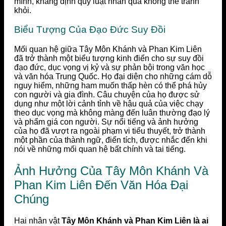
mình, khẳng định quy luật nhân quả không thể tránh
khỏi.
Biểu Tượng Của Đạo Đức Suy Đồi
Mối quan hệ giữa Tây Môn Khánh và Phan Kim Liên
đã trở thành một biểu tượng kinh điển cho sự suy đồi
đạo đức, dục vọng vị kỷ và sự phản bội trong văn học
và văn hóa Trung Quốc. Họ đại diện cho những cám dỗ
nguy hiểm, những ham muốn thấp hèn có thể phá hủy
con người và gia đình. Câu chuyện của họ được sử
dụng như một lời cảnh tỉnh về hậu quả của việc chạy
theo dục vọng mà không màng đến luân thường đạo lý
và phẩm giá con người. Sự nổi tiếng và ảnh hưởng
của họ đã vượt ra ngoài phạm vi tiểu thuyết, trở thành
một phần của thành ngữ, điển tích, được nhắc đến khi
nói về những mối quan hệ bất chính và tai tiếng.
Ảnh Hưởng Của Tây Môn Khánh Và
Phan Kim Liên Đến Văn Hóa Đại
Chúng
Hai nhân vật
Tây Môn Khánh và Phan Kim Liên là ai