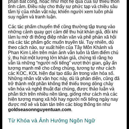
phận bất công, hoặc như một hệ quả của sự thiếu thốn
tình cảm. Điều này cho thấy sự phức tạp và chiều sâu
tâm lý của nhân vật này, khiến người xem luôn phải
suy ngẫm và tranh luận.
Các tác phẩm chuyển thể cũng thường tập trung vào
những cảnh quay gợi cảm để thu hút khán giả, đôi khi
làm lu mờ đi thông điệp nhân văn và phê phán xã hội
mà các tác phẩm gốc muốn truyền tải. Tuy nhiên, dù
theo cách nào, sự xuất hiện của Tây Môn Khánh và
Phan Kim Liên trên màn ảnh vẫn luôn là tâm điểm chú
ý, thu hút một lượng lớn khán giả, chứng tỏ rằng họ
vẫn là những “người nổi tiếng” vượt thời gian, gây ấn
tượng mạnh mẽ cho công chúng, tương tự như cách
các KOC, KOL hiện đại tạo dấu ấn trong văn hóa số.
Những nhân vật văn học này, dù là phản diện, cũng đã
trở thành một phần không thể thiếu trong dòng chảy
văn hóa và nghệ thuật đại chúng, được thảo luận và
phân tích trên nhiều nền tảng, giống như cách mà các
hiện tượng mạng xã hội hay người nổi tiếng ngày nay
được mổ xẻ và bàn tán trên các blog thông tin như
goldseasonnguyentuan.com
.
Từ Khóa và Ảnh Hưởng Ngôn Ngữ