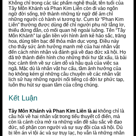
Không chỉ trong các tác phẩm nghệ thuật, tên tuổi của
Tây Môn Khánh và Phan Kim Liên còn đi vào ngôn
ngữ đời sống, trở thành những từ ngữ để ám chỉ
những người có hành vi tương tự. Cụm từ “Phan Kim
Liên” thường được dùng để chỉ người phụ nữ lẳng lơ,
thiếu đứng đắn, có mối quan hệ ngoài luồng. Tên “Tây
Môn Khánh” lại gắn liền với hình ảnh kẻ háo sắc, trăng
hoa, dùng tiền bạc để thỏa mãn dục vọng. Điều này
cho thấy sức ảnh hưởng mạnh mẽ của hai nhân vật
đến cách nhìn nhận và đánh giá về đạo đức xã hội. Họ
đã trở thành điển hình cho những thói hư tật xấu, là bài
học cảnh tỉnh về sự cám dỗ và hậu quả của việc sa
ngã. Mặc dù là nhân vật hư cấu, tầm ảnh hưởng của
họ không kém gì những câu chuyện về các nhân vật
lịch sử hay những người nổi tiếng có đời tư phức tạp,
luôn thu hút sự quan tâm của công chúng.
Kết Luận
Tây Môn Khánh và Phan Kim Liên là ai
không chỉ là
câu hỏi về hai nhân vật trong tiểu thuyết cổ điển, mà
còn là cánh cửa mở ra những vấn đề sâu sắc về đạo
đức, số phận con người và sự suy đồi của xã hội. Dù
bị lên án vì tội ác và sự trụy lạc, họ vẫn là những nhân