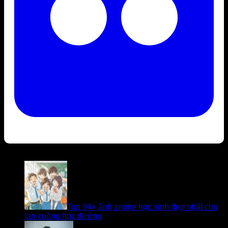
Bài viết liên quan
Top 94+ ảnh anime học sinh đẹp nhất cho
fan cuồng học đường