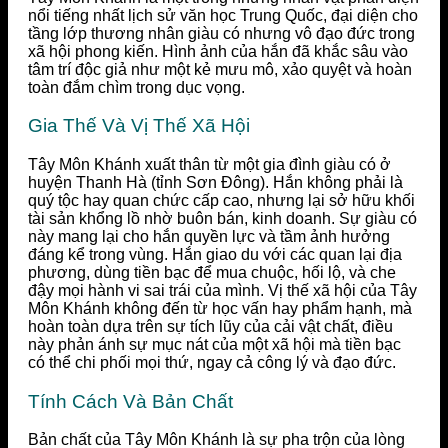
nổi tiếng nhất lịch sử văn học Trung Quốc, đại diện cho
tầng lớp thương nhân giàu có nhưng vô đạo đức trong
xã hội phong kiến. Hình ảnh của hắn đã khắc sâu vào
tâm trí độc giả như một kẻ mưu mô, xảo quyệt và hoàn
toàn đắm chìm trong dục vọng.
Gia Thế Và Vị Thế Xã Hội
Tây Môn Khánh xuất thân từ một gia đình giàu có ở
huyện Thanh Hà (tỉnh Sơn Đông). Hắn không phải là
quý tộc hay quan chức cấp cao, nhưng lại sở hữu khối
tài sản khổng lồ nhờ buôn bán, kinh doanh. Sự giàu có
này mang lại cho hắn quyền lực và tầm ảnh hưởng
đáng kể trong vùng. Hắn giao du với các quan lại địa
phương, dùng tiền bạc để mua chuộc, hối lộ, và che
đậy mọi hành vi sai trái của mình. Vị thế xã hội của Tây
Môn Khánh không đến từ học vấn hay phẩm hạnh, mà
hoàn toàn dựa trên sự tích lũy của cải vật chất, điều
này phản ánh sự mục nát của một xã hội mà tiền bạc
có thể chi phối mọi thứ, ngay cả công lý và đạo đức.
Tính Cách Và Bản Chất
Bản chất của Tây Môn Khánh là sự pha trộn của lòng