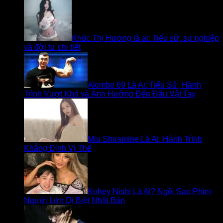
Khúc Thị Hương là ai: Tiểu sử, sự nghiệp
và đời tư chi tiết
Akimbo 69 Là Ai: Tiểu Sử, Hành
Trình Vượt Khó và Ảnh Hưởng Đến Đấu Vật Tay
Miu Shiramine Là Ai: Hành Trình
Khẳng Định Vị Thế
Kohey Nishi Là Ai? Ngôi Sao Phim
Người Lớn Dị Biệt Nhật Bản