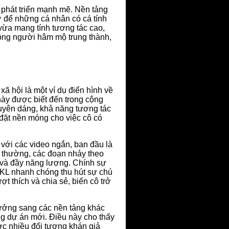
 phát triển mạnh mẽ. Nền tảng
ỡ để những cá nhân có cá tính
 vừa mang tính tương tác cao,
ồng người hâm mộ trung thành,
 hội là một ví dụ điển hình về
này được biết đến trong cộng
duyên dáng, khả năng tương tác
đặt nền móng cho việc cô có
với các video ngắn, ban đầu là
i thường, các đoạn nhảy theo
n và đầy năng lượng. Chính sự
 PKL nhanh chóng thu hút sự chú
t thích và chia sẻ, biến cô trở
ưởng sang các nền tảng khác
ng dự án mới. Điều này cho thấy
ược nhiều đối tượng khán giả