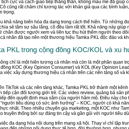
 tích cực và cách giao tiếp thẳng thắn, không màu mè đã giúp 
 Cô cũng rất chăm chỉ tương tác với khán giả qua các bình luận
n trọng.
 khả năng biến hóa đa dạng trong cách thể hiện. Từ những đo
hia sẻ tâm sự sâu lắng, cô đều làm rất tốt. Khả năng này giúp
iữ chân được người xem và liên tục thu hút thêm người theo dõ
 tác cá nhân đã tạo nên một thương hiệu Tamka PKL độc đáo và khó
a PKL trong cộng đồng KOC/KOL và xu h
ng chỉ là một hiện tượng cá nhân mà còn là một phần quan trọn
ồng KOC (Key Opinion Consumer) và KOL (Key Opinion Leader)
a việc xây dựng thương hiệu cá nhân trên các nền tảng số và 
.
rên TikTok và các nền tảng khác, Tamka PKL trở thành một kênh
 tiếp cận đối tượng giới trẻ. Các video review, quảng bá sản
tiếp đến quyết định mua sắm của người hâm mộ. Điều này cho th
ột “người tiêu dùng có sức ảnh hưởng” – KOC, người có khả năng
thực nhất. Theo nhiều chuyên gia marketing, một KOC như Tamk
 truyền thống bởi sự đáng tin cậy và gần gũi với người tiêu d
ệc đa dạng hóa nội dung trên mạng xã hội. Thay vì chỉ tập tr
mang đến những nội dung thực tế hơn, đời thường hơn, nhưng 