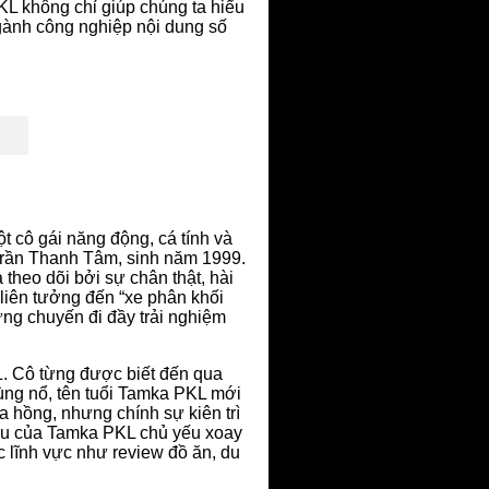
PKL không chỉ giúp chúng ta hiểu
gành công nghiệp nội dung số
ột cô gái năng động, cá tính và
 Trần Thanh Tâm, sinh năm 1999.
theo dõi bởi sự chân thật, hài
liên tưởng đến “xe phân khối
ững chuyến đi đầy trải nghiệm
L. Cô từng được biết đến qua
ùng nổ, tên tuổi Tamka PKL mới
 hồng, nhưng chính sự kiên trì
đầu của Tamka PKL chủ yếu xoay
 lĩnh vực như review đồ ăn, du