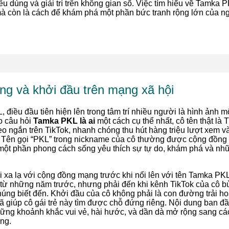
u dùng và giải trí trên không gian số. Việc tìm hiểu về Tamka 
mà còn là cách để khám phá một phần bức tranh rộng lớn của n
g và khởi đầu trên mạng xã hội
 điều đầu tiên hiện lên trong tâm trí nhiều người là hình ảnh m
ho câu hỏi
Tamka PKL là ai
một cách cụ thể nhất, cô tên thật là
o ngắn trên TikTok, nhanh chóng thu hút hàng triệu lượt xem và 
 Tên gọi “PKL” trong nickname của cô thường được cộng đồng 
n một phần phong cách sống yêu thích sự tự do, khám phá và nh
xa lạ với cộng đồng mạng trước khi nổi lên với tên Tamka PK
 từ những năm trước, nhưng phải đến khi kênh TikTok của cô b
ng biết đến. Khởi đầu của cô không phải là con đường trải hoa
ã giúp cô gái trẻ này tìm được chỗ đứng riêng. Nội dung ban 
ng khoảnh khắc vui vẻ, hài hước, và dần dà mở rộng sang các
ống.