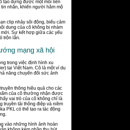
cô tạo dựng được một mối liên
, tin nhắn, khiến người hâm mộ
ạn clip nhảy sôi động, biểu cảm
 nội dung của cô không bị nhàm
i mới. Sự kết hợp giữa các yếu
 trộn lẫn.
ướng mạng xã hội
g trong việc định hình xu
 tại Việt Nam. Cô là một ví dụ
khả năng chuyển đổi sức ảnh
 truyền thông hiệu quả cho các
 phẩm của cô thường nhận được
ấy vai trò của cô không chỉ là
 truyền tải thông điệp và niềm
a PKL có thể tạo ra tác động
ùng.
ung vào những hình ảnh hoàn
vẫn không kém phần thu hút.