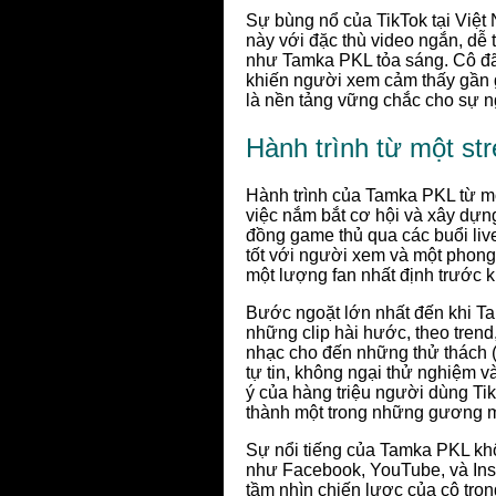
Sự bùng nổ của TikTok tại Việt
này với đặc thù video ngắn, dễ 
như Tamka PKL tỏa sáng. Cô đã t
khiến người xem cảm thấy gần 
là nền tảng vững chắc cho sự ng
Hành trình từ một st
Hành trình của Tamka PKL từ mộ
việc nắm bắt cơ hội và xây dựn
đồng game thủ qua các buổi liv
tốt với người xem và một phong
một lượng fan nhất định trước 
Bước ngoặt lớn nhất đến khi Ta
những clip hài hước, theo tren
nhạc cho đến những thử thách (
tự tin, không ngại thử nghiệm 
ý của hàng triệu người dùng Tik
thành một trong những gương mặ
Sự nổi tiếng của Tamka PKL kh
như Facebook, YouTube, và Inst
tầm nhìn chiến lược của cô tron