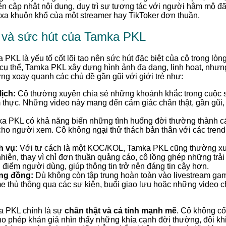
n cập nhật nội dung, duy trì sự tương tác với người hâm mộ đã
xa khuôn khổ của một streamer hay TikToker đơn thuần.
 và sức hút của Tamka PKL
KL là yếu tố cốt lõi tạo nên sức hút đặc biệt của cô trong lò
 cụ thể, Tamka PKL xây dựng hình ảnh đa dạng, linh hoạt, nhưng
ng xoay quanh các chủ đề gần gũi với giới trẻ như:
ịch:
Cô thường xuyên chia sẻ những khoảnh khắc trong cuộc 
 thực. Những video này mang đến cảm giác chân thật, gần gũi
a PKL có khả năng biến những tình huống đời thường thành c
 cho người xem. Cô không ngại thử thách bản thân với các trend
h vụ:
Với tư cách là một KOC/KOL, Tamka PKL cũng thường xuy
nhiên, thay vì chỉ đơn thuần quảng cáo, cô lồng ghép những trả
điểm người dùng, giúp thông tin trở nên đáng tin cậy hơn.
ng đồng:
Dù không còn tập trung hoàn toàn vào livestream gam
e thủ thông qua các sự kiện, buổi giao lưu hoặc những video c
a PKL chính là sự
chân thật và cá tính mạnh mẽ
. Cô không c
ho phép khán giả nhìn thấy những khía cạnh đời thường, đôi kh