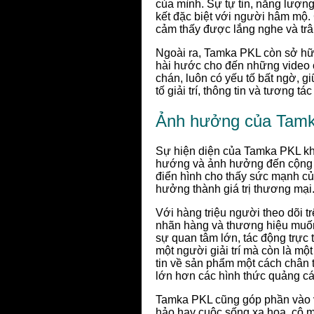
của mình. Sự tự tin, năng lượng
kết đặc biệt với người hâm mộ.
cảm thấy được lắng nghe và trâ
Ngoài ra, Tamka PKL còn sở hữu
hài hước cho đến những video c
chán, luôn có yếu tố bất ngờ, g
tố giải trí, thông tin và tương
Ảnh hưởng của Tamk
Sự hiện diện của Tamka PKL khô
hướng và ảnh hưởng đến cộng đ
điển hình cho thấy sức mạnh củ
hưởng thành giá trị thương mại
Với hàng triệu người theo dõi t
nhãn hàng và thương hiệu muốn
sự quan tâm lớn, tác động trực 
một người giải trí mà còn là m
tin về sản phẩm một cách chân 
lớn hơn các hình thức quảng cáo
Tamka PKL cũng góp phần vào vi
hảo hay cuộc sống xa hoa, cô 