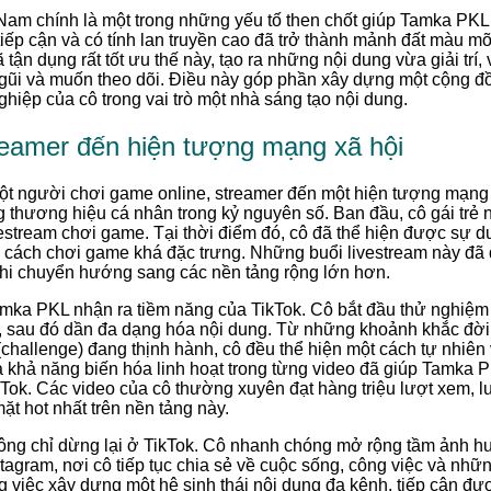
 Nam chính là một trong những yếu tố then chốt giúp Tamka PKL
tiếp cận và có tính lan truyền cao đã trở thành mảnh đất màu m
ận dụng rất tốt ưu thế này, tạo ra những nội dung vừa giải trí,
gũi và muốn theo dõi. Điều này góp phần xây dựng một cộng đ
hiệp của cô trong vai trò một nhà sáng tạo nội dung.
reamer đến hiện tượng mạng xã hội
t người chơi game online, streamer đến một hiện tượng mạng xã
g thương hiệu cá nhân trong kỷ nguyên số. Ban đầu, cô gái trẻ 
estream chơi game. Tại thời điểm đó, cô đã thể hiện được sự 
 cách chơi game khá đặc trưng. Những buổi livestream này đã 
khi chuyển hướng sang các nền tảng rộng lớn hơn.
mka PKL nhận ra tiềm năng của TikTok. Cô bắt đầu thử nghiệm 
d, sau đó dần đa dạng hóa nội dung. Từ những khoảnh khắc đờ
challenge) đang thịnh hành, cô đều thể hiện một cách tự nhiê
và khả năng biến hóa linh hoạt trong từng video đã giúp Tamka
Tok. Các video của cô thường xuyên đạt hàng triệu lượt xem, lượ
t hot nhất trên nền tảng này.
ông chỉ dừng lại ở TikTok. Cô nhanh chóng mở rộng tầm ảnh h
agram, nơi cô tiếp tục chia sẻ về cuộc sống, công việc và nhữ
g việc xây dựng một hệ sinh thái nội dung đa kênh, tiếp cận đ