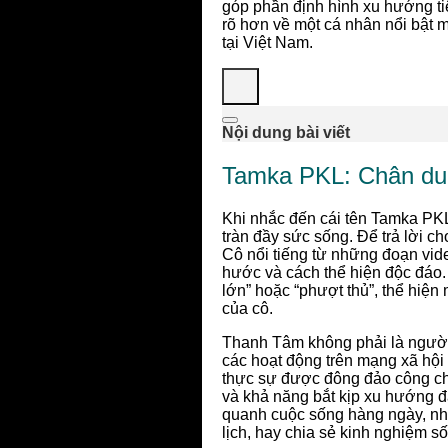
góp phần định hình xu hướng tiê
rõ hơn về một cá nhân nổi bật 
tại Việt Nam.
Nội dung bài viết
Tamka PKL: Chân dun
Khi nhắc đến cái tên Tamka PKL,
tràn đầy sức sống. Để trả lời c
Cô nổi tiếng từ những đoạn vide
hước và cách thể hiện độc đáo.
lớn” hoặc “phượt thủ”, thể hiệ
của cô.
Thanh Tâm không phải là người 
các hoạt động trên mạng xã hội
thực sự được đông đảo công chú
và khả năng bắt kịp xu hướng đ
quanh cuộc sống hàng ngày, nhữ
lịch, hay chia sẻ kinh nghiệm s