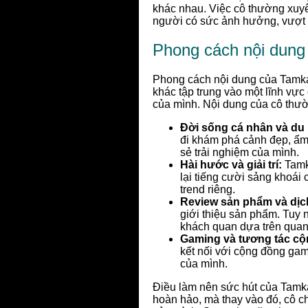
khác nhau. Việc cô thường xuyê
người có sức ảnh hưởng, vượt 
Phong cách nội dung
Phong cách nội dung của Tamka P
khác tập trung vào một lĩnh vực
của mình. Nội dung của cô thườ
Đời sống cá nhân và du l
đi khám phá cảnh đẹp, ẩm
sẻ trải nghiệm của mình.
Hài hước và giải trí:
Tamk
lại tiếng cười sảng khoái
trend riêng.
Review sản phẩm và dịc
giới thiệu sản phẩm. Tuy 
khách quan dựa trên quan 
Gaming và tương tác cộ
kết nối với cộng đồng gam
của mình.
Điều làm nên sức hút của Tamk
hoàn hảo, mà thay vào đó, cô c