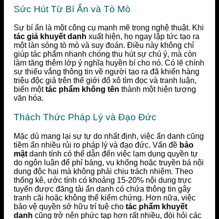
Sức Hút Từ Bí Ẩn và Tò Mò
Sự bí ẩn là một công cụ mạnh mẽ trong nghệ thuật. Khi
tác giả khuyết danh
xuất hiện, họ ngay lập tức tạo ra
một làn sóng tò mò và suy đoán. Điều này không chỉ
giúp tác phẩm nhanh chóng thu hút sự chú ý, mà còn
làm tăng thêm lớp ý nghĩa huyền bí cho nó. Có lẽ chính
sự thiếu vắng thông tin về người tạo ra đã khiến hàng
triệu độc giả trên thế giới đổ xô tìm đọc và tranh luận,
biến một
tác phẩm không tên
thành một hiện tượng
văn hóa.
Thách Thức Pháp Lý và Đạo Đức
Mặc dù mang lại sự tự do nhất định, việc ẩn danh cũng
tiềm ẩn nhiều rủi ro pháp lý và đạo đức. Vấn đề
bảo
mật
danh tính có thể dẫn đến việc lạm dụng quyền tự
do ngôn luận để phỉ báng, vu khống hoặc truyền bá nội
dung độc hại mà không phải chịu trách nhiệm. Theo
thống kê, ước tính có khoảng 15-20% nội dung trực
tuyến được đăng tải ẩn danh có chứa thông tin gây
tranh cãi hoặc không thể kiểm chứng. Hơn nữa, việc
bảo vệ quyền sở hữu trí tuệ cho
tác phẩm khuyết
danh
cũng trở nên phức tạp hơn rất nhiều, đòi hỏi các