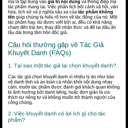
mà là tập trung vào
giá trị nội dung
và thông điệp mà
tác phẩm mang lại. Việc phân tích bối cảnh xã hội, văn
hóa, lịch sử và ý nghĩa sâu xa của
tác phẩm không
tên
giúp chúng ta hiểu rõ hơn về tác động của nó. Một
tác phẩm hay, dù được viết bởi ai, đều có khả năng
chạm đến trái tim, thay đổi nhận thức và để lại dấu ấn
lâu dài trong tâm hồn độc giả.
Câu hỏi thường gặp về Tác Giả
Khuyết Danh (FAQs)
1. Tại sao một tác giả lại chọn khuyết danh?
Các tác giả chọn khuyết danh vì nhiều lý do như bảo
vệ danh tính và an toàn cá nhân khỏi nội dung nhạy
cảm, muốn tác phẩm được đánh giá khách quan không
bị ảnh hưởng bởi danh tiếng, hoặc đơn giản là ưa
thích sự riêng tư và không muốn trở thành người của
công chúng.
2. Việc khuyết danh có lợi ích gì cho tác
phẩm?