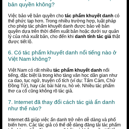
bản quyền không?
Việc bảo vệ bản quyền cho
tác phẩm khuyết danh
có
thể phức tạp hơn. Trong nhiều trường hợp, luật pháp
cho phép tác phẩm khuyết danh được bảo vệ bản
quyền dựa trên thời điểm xuất bản hoặc dưới sự quản
lý của nhà xuất bản, cho đến khi
danh tính tác giả
thật
được tiết lộ.
6. Có tác phẩm khuyết danh nổi tiếng nào ở
Việt Nam không?
Việt Nam có rất nhiều
tác phẩm khuyết danh
nổi
tiếng, đặc biệt là trong kho tàng văn học dân gian như
ca dao, tục ngữ, truyện cổ tích (ví dụ: Tấm Cám, Chử
Đồng Tử), hay các bài hát ru, hò vè. Nhiều tác phẩm
thơ ca cổ cũng không rõ tác giả.
7. Internet đã thay đổi cách tác giả ẩn danh
như thế nào?
Internet đã giúp việc ẩn danh trở nên dễ dàng và phổ
biến hơn. Các tác giả có thể dễ dàng đăng tải tác phẩm