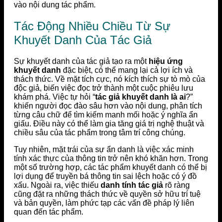
vào nội dung tác phẩm.
Tác Động Nhiều Chiều Từ Sự
Khuyết Danh Của Tác Giả
Sự khuyết danh của tác giả tạo ra một
hiệu ứng
khuyết danh
đặc biệt, có thể mang lại cả lợi ích và
thách thức. Về mặt tích cực, nó kích thích sự tò mò của
độc giả, biến việc đọc trở thành một cuộc phiêu lưu
khám phá. Việc tự hỏi “
tác giả khuyết danh là ai
?”
khiến người đọc đào sâu hơn vào nội dung, phân tích
từng câu chữ để tìm kiếm manh mối hoặc ý nghĩa ẩn
giấu. Điều này có thể làm gia tăng giá trị nghệ thuật và
chiều sâu của tác phẩm trong tâm trí công chúng.
Tuy nhiên, mặt trái của sự ẩn danh là việc xác minh
tính xác thực của thông tin trở nên khó khăn hơn. Trong
một số trường hợp, các tác phẩm khuyết danh có thể bị
lợi dụng để truyền bá thông tin sai lệch hoặc có ý đồ
xấu. Ngoài ra, việc thiếu
danh tính tác giả
rõ ràng
cũng đặt ra những thách thức về quyền sở hữu trí tuệ
và bản quyền, làm phức tạp các vấn đề pháp lý liên
quan đến tác phẩm.