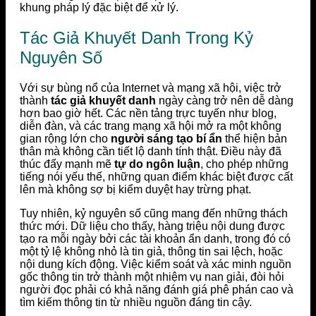
khung pháp lý đặc biệt để xử lý.
Tác Giả Khuyết Danh Trong Kỷ
Nguyên Số
Với sự bùng nổ của Internet và mạng xã hội, việc trở
thành
tác giả khuyết danh
ngày càng trở nên dễ dàng
hơn bao giờ hết. Các nền tảng trực tuyến như blog,
diễn đàn, và các trang mạng xã hội mở ra một không
gian rộng lớn cho
người sáng tạo bí ẩn
thể hiện bản
thân mà không cần tiết lộ danh tính thật. Điều này đã
thúc đẩy mạnh mẽ
tự do ngôn luận
, cho phép những
tiếng nói yếu thế, những quan điểm khác biệt được cất
lên mà không sợ bị kiểm duyệt hay trừng phạt.
Tuy nhiên, kỷ nguyên số cũng mang đến những thách
thức mới. Dữ liệu cho thấy, hàng triệu nội dung được
tạo ra mỗi ngày bởi các tài khoản ẩn danh, trong đó có
một tỷ lệ không nhỏ là tin giả, thông tin sai lệch, hoặc
nội dung kích động. Việc kiểm soát và xác minh nguồn
gốc thông tin trở thành một nhiệm vụ nan giải, đòi hỏi
người đọc phải có khả năng đánh giá phê phán cao và
tìm kiếm thông tin từ nhiều nguồn đáng tin cậy.