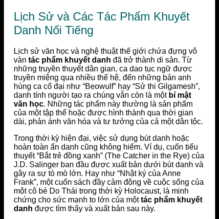
Lịch Sử và Các Tác Phẩm Khuyết
Danh Nổi Tiếng
Lịch sử văn học và nghệ thuật thế giới chứa đựng vô
vàn
tác phẩm khuyết danh
đã trở thành di sản. Từ
những truyền thuyết dân gian, ca dao tục ngữ được
truyền miệng qua nhiều thế hệ, đến những bản anh
hùng ca cổ đại như “Beowulf” hay “Sử thi Gilgamesh”,
danh tính người tạo ra chúng vẫn còn là một
bí mật
văn học
. Những tác phẩm này thường là sản phẩm
của một tập thể hoặc được hình thành qua thời gian
dài, phản ánh văn hóa và tư tưởng của cả một dân tộc.
Trong thời kỳ hiện đại, việc sử dụng bút danh hoặc
hoàn toàn ẩn danh cũng không hiếm. Ví dụ, cuốn tiểu
thuyết “Bắt trẻ đồng xanh” (The Catcher in the Rye) của
J.D. Salinger ban đầu được xuất bản dưới bút danh và
gây ra sự tò mò lớn. Hay như “Nhật ký của Anne
Frank”, một cuốn sách đầy cảm động về cuộc sống của
một cô bé Do Thái trong thời kỳ Holocaust, là minh
chứng cho sức mạnh to lớn của một
tác phẩm khuyết
danh
được tìm thấy và xuất bản sau này.