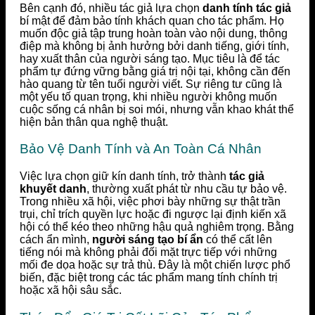
Bên cạnh đó, nhiều tác giả lựa chọn
danh tính tác giả
bí mật để đảm bảo tính khách quan cho tác phẩm. Họ
muốn độc giả tập trung hoàn toàn vào nội dung, thông
điệp mà không bị ảnh hưởng bởi danh tiếng, giới tính,
hay xuất thân của người sáng tạo. Mục tiêu là để tác
phẩm tự đứng vững bằng giá trị nội tại, không cần đến
hào quang từ tên tuổi người viết. Sự riêng tư cũng là
một yếu tố quan trọng, khi nhiều người không muốn
cuộc sống cá nhân bị soi mói, nhưng vẫn khao khát thể
hiện bản thân qua nghệ thuật.
Bảo Vệ Danh Tính và An Toàn Cá Nhân
Việc lựa chọn giữ kín danh tính, trở thành
tác giả
khuyết danh
, thường xuất phát từ nhu cầu tự bảo vệ.
Trong nhiều xã hội, việc phơi bày những sự thật trần
trụi, chỉ trích quyền lực hoặc đi ngược lại định kiến xã
hội có thể kéo theo những hậu quả nghiêm trọng. Bằng
cách ẩn mình,
người sáng tạo bí ẩn
có thể cất lên
tiếng nói mà không phải đối mặt trực tiếp với những
mối đe dọa hoặc sự trả thù. Đây là một chiến lược phổ
biến, đặc biệt trong các tác phẩm mang tính chính trị
hoặc xã hội sâu sắc.