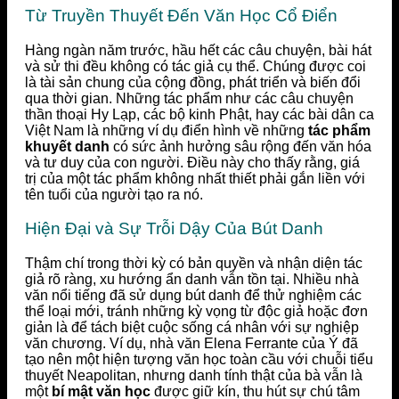
Từ Truyền Thuyết Đến Văn Học Cổ Điển
Hàng ngàn năm trước, hầu hết các câu chuyện, bài hát
và sử thi đều không có tác giả cụ thể. Chúng được coi
là tài sản chung của cộng đồng, phát triển và biến đổi
qua thời gian. Những tác phẩm như các câu chuyện
thần thoại Hy Lạp, các bộ kinh Phật, hay các bài dân ca
Việt Nam là những ví dụ điển hình về những
tác phẩm
khuyết danh
có sức ảnh hưởng sâu rộng đến văn hóa
và tư duy của con người. Điều này cho thấy rằng, giá
trị của một tác phẩm không nhất thiết phải gắn liền với
tên tuổi của người tạo ra nó.
Hiện Đại và Sự Trỗi Dậy Của Bút Danh
Thậm chí trong thời kỳ có bản quyền và nhận diện tác
giả rõ ràng, xu hướng ẩn danh vẫn tồn tại. Nhiều nhà
văn nổi tiếng đã sử dụng bút danh để thử nghiệm các
thể loại mới, tránh những kỳ vọng từ độc giả hoặc đơn
giản là để tách biệt cuộc sống cá nhân với sự nghiệp
văn chương. Ví dụ, nhà văn Elena Ferrante của Ý đã
tạo nên một hiện tượng văn học toàn cầu với chuỗi tiểu
thuyết Neapolitan, nhưng danh tính thật của bà vẫn là
một
bí mật văn học
được giữ kín, thu hút sự chú tâm