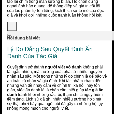
tạo lại chìm trong màn sương bí ẩn. Họ chọn đứng
ngoài ánh hào quang, để thông điệp và giá trị cốt lõi
của tác phẩm tự lên tiếng, kích thích sự tò mò của độc
giả và khơi gợi những cuộc tranh luận không hồi kết.
Nội dung bài viết
Lý Do Đằng Sau Quyết Định Ẩn
Danh Của Tác Giả
Quyết định trở thành
người viết vô danh
không phải
là ngẫu nhiên, mà thường xuất phát từ nhiều nguyên
nhân sâu sắc. Một trong những lý do chính là để bảo vệ
an toàn cá nhân và gia đình. Khi tác phẩm chạm đến
những vấn đề nhạy cảm về chính trị, xã hội, hay tôn
giáo, việc ẩn danh là lá chắn cần thiết giúp
tác giả ẩn
danh
tránh khỏi những rắc rối, thậm chí là nguy hiểm
tiềm tàng. Lịch sử đã ghi nhận nhiều trường hợp mà
sự thật phơi bày qua ngòi bút đã gây ra những hệ lụy
không mong muốn cho người viết.