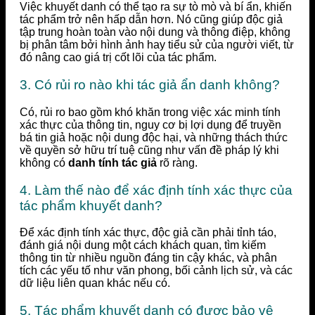
Việc khuyết danh có thể tạo ra sự tò mò và bí ẩn, khiến
tác phẩm trở nên hấp dẫn hơn. Nó cũng giúp độc giả
tập trung hoàn toàn vào nội dung và thông điệp, không
bị phân tâm bởi hình ảnh hay tiểu sử của người viết, từ
đó nâng cao giá trị cốt lõi của tác phẩm.
3. Có rủi ro nào khi tác giả ẩn danh không?
Có, rủi ro bao gồm khó khăn trong việc xác minh tính
xác thực của thông tin, nguy cơ bị lợi dụng để truyền
bá tin giả hoặc nội dung độc hại, và những thách thức
về quyền sở hữu trí tuệ cũng như vấn đề pháp lý khi
không có
danh tính tác giả
rõ ràng.
4. Làm thế nào để xác định tính xác thực của
tác phẩm khuyết danh?
Để xác định tính xác thực, độc giả cần phải tỉnh táo,
đánh giá nội dung một cách khách quan, tìm kiếm
thông tin từ nhiều nguồn đáng tin cậy khác, và phân
tích các yếu tố như văn phong, bối cảnh lịch sử, và các
dữ liệu liên quan khác nếu có.
5. Tác phẩm khuyết danh có được bảo vệ