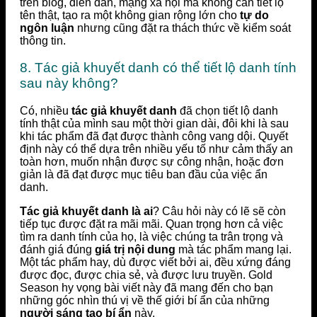
trên blog, diễn đàn, mạng xã hội mà không cần tiết lộ
tên thật, tạo ra một không gian rộng lớn cho
tự do
ngôn luận
nhưng cũng đặt ra thách thức về kiểm soát
thông tin.
8. Tác giả khuyết danh có thể tiết lộ danh tính
sau này không?
Có, nhiều
tác giả khuyết danh
đã chọn tiết lộ danh
tính thật của mình sau một thời gian dài, đôi khi là sau
khi tác phẩm đã đạt được thành công vang dội. Quyết
định này có thể dựa trên nhiều yếu tố như cảm thấy an
toàn hơn, muốn nhận được sự công nhận, hoặc đơn
giản là đã đạt được mục tiêu ban đầu của việc ẩn
danh.
Tác giả khuyết danh là ai
? Câu hỏi này có lẽ sẽ còn
tiếp tục được đặt ra mãi mãi. Quan trọng hơn cả việc
tìm ra danh tính của họ, là việc chúng ta trân trọng và
đánh giá đúng
giá trị nội dung
mà tác phẩm mang lại.
Một tác phẩm hay, dù được viết bởi ai, đều xứng đáng
được đọc, được chia sẻ, và được lưu truyền. Gold
Season hy vọng bài viết này đã mang đến cho bạn
những góc nhìn thú vị về thế giới bí ẩn của những
người sáng tạo bí ẩn
này.