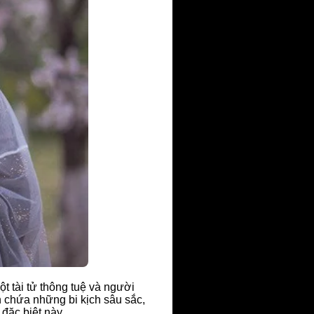
t tài tử thông tuệ và người
n chứa những bi kịch sâu sắc,
đặc biệt này.