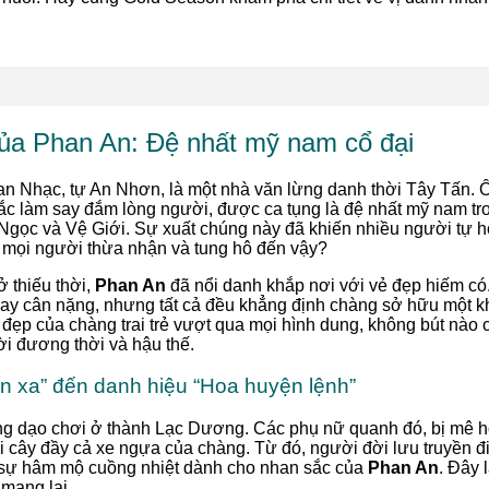
ủa Phan An: Đệ nhất mỹ nam cổ đại
an Nhạc, tự An Nhơn, là một nhà văn lừng danh thời Tây Tấn. Ôn
c làm say đắm lòng người, được ca tụng là đệ nhất mỹ nam tr
gọc và Vệ Giới. Sự xuất chúng này đã khiến nhiều người tự hỏ
mọi người thừa nhận và tung hô đến vậy?
 thiếu thời,
Phan An
đã nổi danh khắp nơi với vẻ đẹp hiếm có
 hay cân nặng, nhưng tất cả đều khẳng định chàng sở hữu một kh
đẹp của chàng trai trẻ vượt qua mọi hình dung, không bút nào có
ời đương thời và hậu thế.
ãn xa” đến danh hiệu “Hoa huyện lệnh”
g dạo chơi ở thành Lạc Dương. Các phụ nữ quanh đó, bị mê ho
 cây đầy cả xe ngựa của chàng. Từ đó, người đời lưu truyền đi
ề sự hâm mộ cuồng nhiệt dành cho nhan sắc của
Phan An
. Đây 
 mang lại.