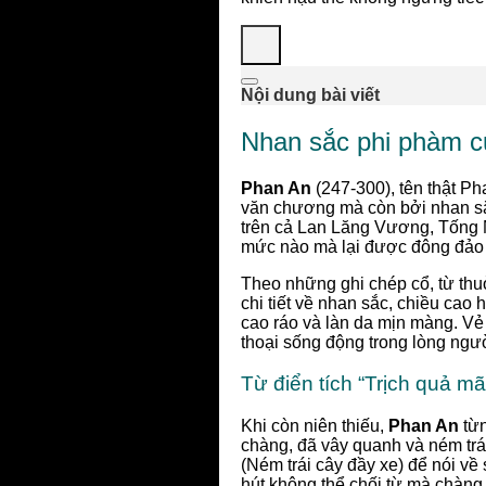
Nội dung bài viết
Nhan sắc phi phàm c
Phan An
(247-300), tên thật Ph
văn chương mà còn bởi nhan sắ
trên cả Lan Lăng Vương, Tống N
mức nào mà lại được đông đảo 
Theo những ghi chép cổ, từ thuở
chi tiết về nhan sắc, chiều cao
cao ráo và làn da mịn màng. Vẻ 
thoại sống động trong lòng ngư
Từ điển tích “Trịch quả m
Khi còn niên thiếu,
Phan An
từn
chàng, đã vây quanh và ném trái
(Ném trái cây đầy xe) để nói v
hút không thể chối từ mà chàng