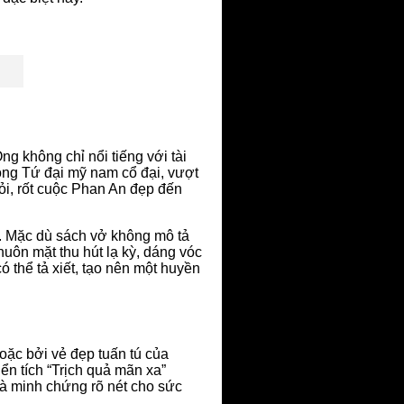
g không chỉ nổi tiếng với tài
ong Tứ đại mỹ nam cổ đại, vượt
i, rốt cuộc Phan An đẹp đến
. Mặc dù sách vở không mô tả
uôn mặt thu hút lạ kỳ, dáng vóc
 thể tả xiết, tạo nên một huyền
ặc bởi vẻ đẹp tuấn tú của
ển tích “Trịch quả mãn xa”
là minh chứng rõ nét cho sức