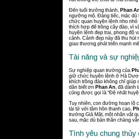
Đến tuổi trưởng thành,
Phan A
ngưỡng mộ. Đáng tiếc, mặc dù 
chức quan huyện lệnh nho nhỏ 
thích hợp để trồng cây đào, vì 
huyện lệnh đẹp trai, phong độ v
cảnh. Cảnh đẹp này đã thu hút 
giao thương phát triển mạnh mẽ
Tài năng và sự nghi
Sự nghiệp quan trường của
Ph
giữ chức huyện lệnh ở Hà Dư
khích trồng đào không chỉ giúp
dân biết ơn
Phan An
, đã dành 
cũng được gọi là “Đệ nhất huy
Tuy nhiên, con đường hoạn lộ 
tài tử với tâm hồn thanh cao,
Ph
trướng Giả Mật, một nhân vật qu
sau, mặc dù bản thân chàng vẫn 
Tình yêu chung thủ