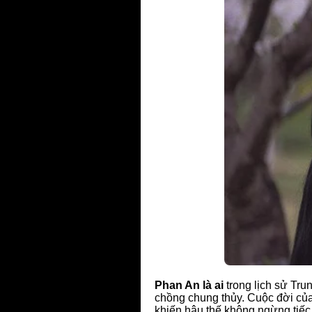
Phan An là ai
trong lịch sử Tru
chồng chung thủy. Cuộc đời củ
khiến hậu thế không ngừng tiếc