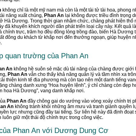
n
không chỉ là một mỹ nam mà còn là một tài tử tài hoa, phong 
tài năng xuất chúng,
Phan An
lại không được triều đình trọng 
ở Hà Dương. Trong thời gian nhậm chức, chàng phát hiện thổ n
vậy đã khuyến khích người dân phát triển loại cây này. Kết quả 
à chính trực, trăm họ đều đồng lòng trồng đào, biến Hà Dương t
rất đông du khách từ khắp nơi đến thưởng ngoạn, giúp huyện n
.
ệp quan trường của Phan An
an An
không hề suôn sẻ mặc dù tài năng của chàng được giới họ
ơng,
Phan An
vẫn cho thấy khả năng quản lý và tầm nhìn xa trô
 cải thiện kinh tế địa phương mà còn tạo nên một danh tiếng v
tặng chàng danh xưng “Hoa huyện lệnh”, ý chỉ chàng còn đẹp 
ện hoa Hà Dương”, vang danh khắp nơi.
của
Phan An
đầy chông gai do vướng vào vòng xoáy chính trị p
an An
không tránh khỏi những âm mưu và tranh giành quyền l
yền lực nhưng cũng đầy tai tiếng. Sự liên hệ này đã định đoạt 
luôn giữ một thái độ chính trực trong công việc.
y của Phan An với Dương Dung Cơ