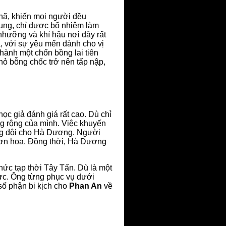
nhã, khiến mọi người đều
dụng, chỉ được bổ nhiệm làm
hưỡng và khí hậu nơi đây rất
là, với sự yêu mến dành cho vị
hành một chốn bồng lai tiên
hỏ bỗng chốc trở nên tấp nập,
c giả đánh giá rất cao. Dù chỉ
ng rộng của mình. Việc khuyến
ang dội cho Hà Dương. Người
hơn hoa. Đồng thời, Hà Dương
hức tạp thời Tây Tấn. Dù là một
ực. Ông từng phục vụ dưới
số phận bi kịch cho
Phan An
về