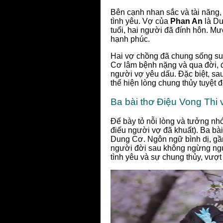
Bên cạnh nhan sắc và tài năng
tình yêu. Vợ của
Phan An
là Dư
tuổi, hai người đã đính hôn. Mư
hạnh phúc.
Hai vợ chồng đã chung sống su
Cơ lâm bệnh nặng và qua đời, đ
người vợ yêu dấu. Đặc biệt, s
thể hiện lòng chung thủy tuyệt 
Ba bài thơ Điệu Vong Thi 
Để bày tỏ nỗi lòng và tưởng nh
điếu người vợ đã khuất). Ba b
Dung Cơ. Ngôn ngữ bình dị, gần 
người đời sau không ngừng ngư
tình yêu và sự chung thủy, vượt