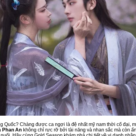
ng Quốc? Chàng được ca ngợi là đệ nhất mỹ nam thời cổ đại, mộ
a
Phan An
không chỉ rực rỡ bởi tài năng và nhan sắc mà còn ẩ
 nuối. Hãy cùng Gold Season khám phá chi tiết về vị danh nhân 