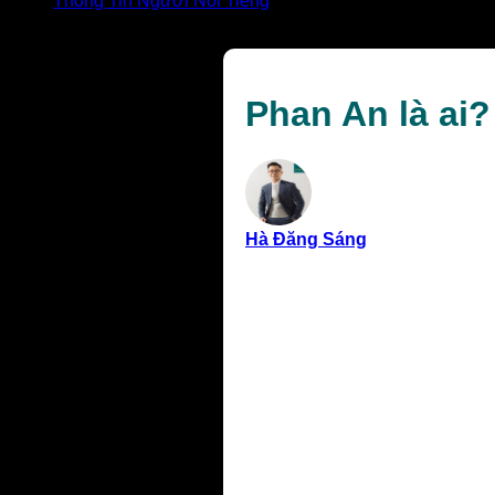
Thông Tin Người Nổi Tiếng
Phan An là ai? Vẻ đẹp tài hoa và cuộc đời bi kịch
Phan An là ai?
Hà Đăng Sáng