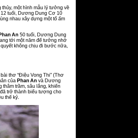
 thủy, một hình mẫu lý tưởng về
12 tuổi, Dương Dung Cơ 10
 cùng nhau xây dựng một tổ ấm
Phan An
50 tuổi, Dương Dung
ang tới một năm để tưởng nhớ
 quyết không chịu đi bước nữa,
 bài thơ “Điệu Vong Thi” (Thơ
nhân của
Phan An
và Dương
g thâm trầm, sâu lắng, khiến
đã trở thành biểu tượng cho
u thế kỷ.