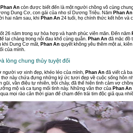
,
Phan An
còn được biết đến là một người chồng vô cùng chung
ơng Dung Cơ, con gái của nho sĩ Dương Triệu. Năm
Phan An
ời hai năm sau, khi
Phan An
24 tuổi, họ chính thức kết hôn và
ốt 26 năm trong sự hòa hợp và hạnh phúc viên mãn. Đến năm
ể lại chàng trong nỗi đau khổ cùng quẫn.
Phan An
đã mặc đồ t
au khi Dung Cơ mất,
Phan An
quyết không yêu thêm một ai, kiên
đối của mình.
và lòng chung thủy tuyệt đối
ớ người vợ xinh đẹp, khéo léo của mình,
Phan An
đã viết cả ba
ài thơ này chứa đựng những ký ức tươi đẹp về cuộc sống hôn 
gũi, vần điệu tự nhiên, trôi chảy, đã thể hiện tình cảm vợ chồn
ỡng mộ và ca tụng mối tình này. Những vần thơ của
Phan An
 qua mọi rào cản thời gian để chạm đến trái tim độc giả qua nhiề