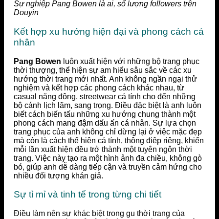
Sự nghiệp Pang Bowen là ai, số lượng followers trên
Douyin
Kết hợp xu hướng hiện đại và phong cách cá
nhân
Pang Bowen
luôn xuất hiện với những bộ trang phục
thời thượng, thể hiện sự am hiểu sâu sắc về các xu
hướng thời trang mới nhất. Anh không ngần ngại thử
nghiệm và kết hợp các phong cách khác nhau, từ
casual năng động, streetwear cá tính cho đến những
bộ cánh lịch lãm, sang trọng. Điều đặc biệt là anh luôn
biết cách biến tấu những xu hướng chung thành một
phong cách mang đậm dấu ấn cá nhân. Sự lựa chọn
trang phục của anh không chỉ dừng lại ở việc mặc đẹp
mà còn là cách thể hiện cá tính, thông điệp riêng, khiến
mỗi lần xuất hiện đều trở thành một tuyên ngôn thời
trang. Việc này tạo ra một hình ảnh đa chiều, không gò
bó, giúp anh dễ dàng tiếp cận và truyền cảm hứng cho
nhiều đối tượng khán giả.
Sự tỉ mỉ và tinh tế trong từng chi tiết
Điều làm nên sự khác biệt trong gu thời trang của