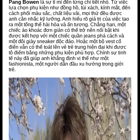
Pang Bowen
là sự tỉ mỉ đến từng chi tiết nhỏ. Từ việc
lựa chọn phụ kiện như đồng hồ, túi xách, kính mắt, đến
cách phối màu sắc, chất liệu vải, mọi thứ đều được
anh cân nhắc kỹ lưỡng. Anh hiểu rõ giá trị của việc tạo
ra một tổng thể hài hòa và ấn tượng. Chẳng hạn, một
chiếc áo khoác đơn giản có thể trở nên nổi bật khi
được kết hợp với một chiếc quần jeans phá cách và
một đôi giày sneaker độc đáo. Hoặc một bộ vest cổ
điển vẫn có thể toát lên vẻ trẻ trung hiện đại khi được
tô điểm bằng những phụ kiện phù hợp. Chính sự tinh
tế này đã giúp anh khẳng định vị thế như một
fashionista, một người dẫn đầu xu hướng trong giới
trẻ.