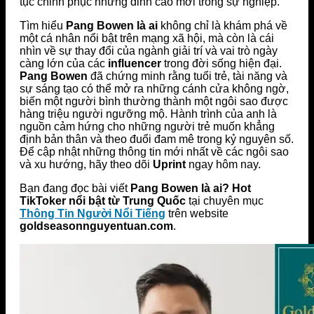
tục chinh phục những đỉnh cao mới trong sự nghiệp.
Tìm hiểu
Pang Bowen là ai
không chỉ là khám phá về
một cá nhân nổi bật trên mạng xã hội, mà còn là cái
nhìn về sự thay đổi của ngành giải trí và vai trò ngày
càng lớn của các
influencer
trong đời sống hiện đại.
Pang Bowen
đã chứng minh rằng tuổi trẻ, tài năng và
sự sáng tạo có thể mở ra những cánh cửa không ngờ,
biến một người bình thường thành một ngôi sao được
hàng triệu người ngưỡng mộ. Hành trình của anh là
nguồn cảm hứng cho những người trẻ muốn khẳng
định bản thân và theo đuổi đam mê trong kỷ nguyên số.
Để cập nhật những thông tin mới nhất về các ngôi sao
và xu hướng, hãy theo dõi
Uprint
ngay hôm nay.
Bạn đang đọc bài viết
Pang Bowen là ai? Hot
TikToker nổi bật từ Trung Quốc
tại chuyên mục
Thông Tin Người Nổi Tiếng
trên website
goldseasonnguyentuan.com
.