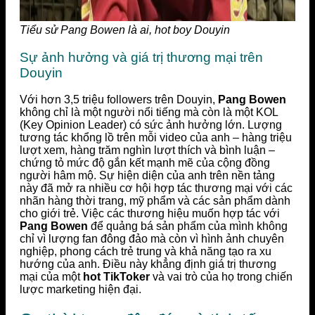
Tiểu sử Pang Bowen là ai, hot boy Douyin
Sự ảnh hưởng và giá trị thương mại trên
Douyin
Với hơn 3,5 triệu followers trên Douyin,
Pang Bowen
không chỉ là một người nổi tiếng mà còn là một KOL
(Key Opinion Leader) có sức ảnh hưởng lớn. Lượng
tương tác khổng lồ trên mỗi video của anh – hàng triệu
lượt xem, hàng trăm nghìn lượt thích và bình luận –
chứng tỏ mức độ gắn kết mạnh mẽ của cộng đồng
người hâm mộ. Sự hiện diện của anh trên nền tảng
này đã mở ra nhiều cơ hội hợp tác thương mại với các
nhãn hàng thời trang, mỹ phẩm và các sản phẩm dành
cho giới trẻ. Việc các thương hiệu muốn hợp tác với
Pang Bowen
để quảng bá sản phẩm của mình không
chỉ vì lượng fan đông đảo mà còn vì hình ảnh chuyên
nghiệp, phong cách trẻ trung và khả năng tạo ra xu
hướng của anh. Điều này khẳng định giá trị thương
mại của một
hot TikToker
và vai trò của họ trong chiến
lược marketing hiện đại.