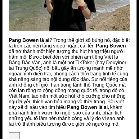
Pang Bowen là ai
? Trong thế giới số bùng nổ, đặc biệt
là trên các nền tảng video ngắn, cái tên
Pang Bowen
đã trở thành một hiện tượng thu hút hàng triệu người
hâm mộ. Được biết đến với phiên âm tiếng Việt là
Bàng Bắc Văn, anh là một hot TikToker (hay Douyiner
tại Trung Quốc) nổi bật, gây ấn tượng mạnh mẽ nhờ
ngoại hình điển trai, phong cách thời trang tinh tế cùng
khả năng sáng tạo nội dung độc đáo. Sự nổi tiếng của
anh không chỉ giới hạn trong lãnh thổ Trung Quốc mà
còn lan rộng ra cộng đồng mạng quốc tế, trong đó có
Việt Nam, tạo nên một sức hút khó cưỡng cho những
người yêu thích văn hóa mạng và thời trang. Bài viết
này sẽ đi sâu vào tìm hiểu
Pang Bowen là ai
, khám
phá hành trình vươn tới ngôi sao của anh, phân tích
những yếu tố làm nên thành công và lý do vì sao anh
lại trở thành biểu tượng được giới trẻ ngưỡng mộ.