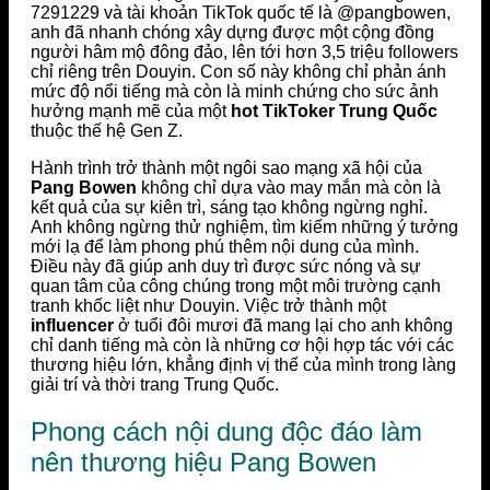
7291229 và tài khoản TikTok quốc tế là @pangbowen,
anh đã nhanh chóng xây dựng được một cộng đồng
người hâm mộ đông đảo, lên tới hơn 3,5 triệu followers
chỉ riêng trên Douyin. Con số này không chỉ phản ánh
mức độ nổi tiếng mà còn là minh chứng cho sức ảnh
hưởng mạnh mẽ của một
hot TikToker Trung Quốc
thuộc thế hệ Gen Z.
Hành trình trở thành một ngôi sao mạng xã hội của
Pang Bowen
không chỉ dựa vào may mắn mà còn là
kết quả của sự kiên trì, sáng tạo không ngừng nghỉ.
Anh không ngừng thử nghiệm, tìm kiếm những ý tưởng
mới lạ để làm phong phú thêm nội dung của mình.
Điều này đã giúp anh duy trì được sức nóng và sự
quan tâm của công chúng trong một môi trường cạnh
tranh khốc liệt như Douyin. Việc trở thành một
influencer
ở tuổi đôi mươi đã mang lại cho anh không
chỉ danh tiếng mà còn là những cơ hội hợp tác với các
thương hiệu lớn, khẳng định vị thế của mình trong làng
giải trí và thời trang Trung Quốc.
Phong cách nội dung độc đáo làm
nên thương hiệu Pang Bowen