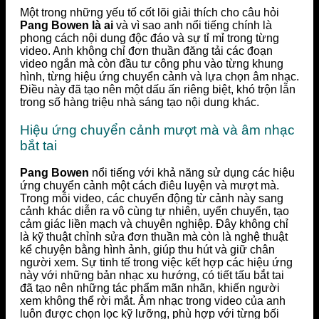
Một trong những yếu tố cốt lõi giải thích cho câu hỏi
Pang Bowen là ai
và vì sao anh nổi tiếng chính là
phong cách nội dung độc đáo và sự tỉ mỉ trong từng
video. Anh không chỉ đơn thuần đăng tải các đoạn
video ngắn mà còn đầu tư công phu vào từng khung
hình, từng hiệu ứng chuyển cảnh và lựa chọn âm nhạc.
Điều này đã tạo nên một dấu ấn riêng biệt, khó trộn lẫn
trong số hàng triệu nhà sáng tạo nội dung khác.
Hiệu ứng chuyển cảnh mượt mà và âm nhạc
bắt tai
Pang Bowen
nổi tiếng với khả năng sử dụng các hiệu
ứng chuyển cảnh một cách điêu luyện và mượt mà.
Trong mỗi video, các chuyển động từ cảnh này sang
cảnh khác diễn ra vô cùng tự nhiên, uyển chuyển, tạo
cảm giác liền mạch và chuyên nghiệp. Đây không chỉ
là kỹ thuật chỉnh sửa đơn thuần mà còn là nghệ thuật
kể chuyện bằng hình ảnh, giúp thu hút và giữ chân
người xem. Sự tinh tế trong việc kết hợp các hiệu ứng
này với những bản nhạc xu hướng, có tiết tấu bắt tai
đã tạo nên những tác phẩm mãn nhãn, khiến người
xem không thể rời mắt. Âm nhạc trong video của anh
luôn được chọn lọc kỹ lưỡng, phù hợp với từng bối