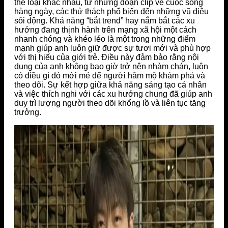
thể loại khác nhau, từ những đoạn clip về cuộc sống
hàng ngày, các thử thách phổ biến đến những vũ điệu
sôi động. Khả năng “bắt trend” hay nắm bắt các xu
hướng đang thịnh hành trên mạng xã hội một cách
nhanh chóng và khéo léo là một trong những điểm
mạnh giúp anh luôn giữ được sự tươi mới và phù hợp
với thị hiếu của giới trẻ. Điều này đảm bảo rằng nội
dung của anh không bao giờ trở nên nhàm chán, luôn
có điều gì đó mới mẻ để người hâm mộ khám phá và
theo dõi. Sự kết hợp giữa khả năng sáng tạo cá nhân
và việc thích nghi với các xu hướng chung đã giúp anh
duy trì lượng người theo dõi khổng lồ và liên tục tăng
trưởng.