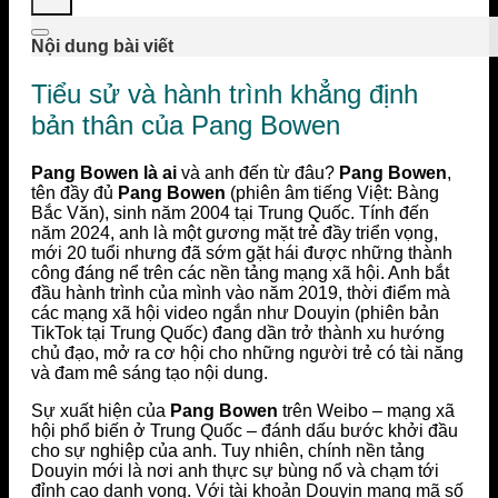
Nội dung bài viết
Tiểu sử và hành trình khẳng định
bản thân của Pang Bowen
Pang Bowen là ai
và anh đến từ đâu?
Pang Bowen
,
tên đầy đủ
Pang Bowen
(phiên âm tiếng Việt: Bàng
Bắc Văn), sinh năm 2004 tại Trung Quốc. Tính đến
năm 2024, anh là một gương mặt trẻ đầy triển vọng,
mới 20 tuổi nhưng đã sớm gặt hái được những thành
công đáng nể trên các nền tảng mạng xã hội. Anh bắt
đầu hành trình của mình vào năm 2019, thời điểm mà
các mạng xã hội video ngắn như Douyin (phiên bản
TikTok tại Trung Quốc) đang dần trở thành xu hướng
chủ đạo, mở ra cơ hội cho những người trẻ có tài năng
và đam mê sáng tạo nội dung.
Sự xuất hiện của
Pang Bowen
trên Weibo – mạng xã
hội phổ biến ở Trung Quốc – đánh dấu bước khởi đầu
cho sự nghiệp của anh. Tuy nhiên, chính nền tảng
Douyin mới là nơi anh thực sự bùng nổ và chạm tới
đỉnh cao danh vọng. Với tài khoản Douyin mang mã số