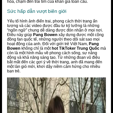
hóa, chạm đến trái tim của khán giả toàn cầu.
Sức hấp dẫn vượt biên giới
Yếu tố hình ảnh điển trai, phong cách thời trang ấn
tượng và các video được đầu tư kỹ lưỡng là những
“ngôn ngữ” chung dễ dàng được đón nhận ở mọi nơi.
Điều này giúp
Pang Bowen
xây dựng được một cộng
đồng fan quốc tế, những người theo dõi sát sao mọi
hoạt động của anh. Đối với giới trẻ Việt Nam,
Pang
Bowen
không chỉ là một
hot TikToker Trung Quốc
mà
còn là một hình mẫu về phong cách sống, sự năng
động và khả năng sáng tạo. Từ những đoạn vũ điệu
bắt mắt đến các gợi ý về thời trang, anh đã mang đến
một làn gió mới, khơi dậy niềm cảm hứng cho nhiều
bạn trẻ.