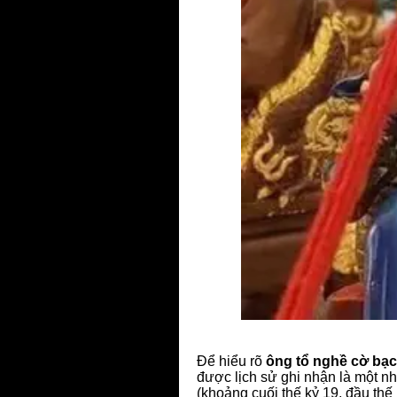
Để hiểu rõ
ông tổ nghề cờ bạc 
được lịch sử ghi nhận là một n
(khoảng cuối thế kỷ 19, đầu thế 