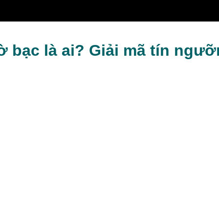
hong
 bạc là ai? Giải mã tín ngư