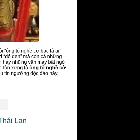
 “ông tổ nghề cờ bạc là ai”
ơi “đỏ đen” mà còn cả những
anh hay những vận may bất ngờ
c tôn xưng là
ông tổ nghề cờ
au tín ngưỡng độc đáo này,
Thái Lan