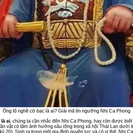
Ông tổ nghề cờ bạc là ai? Giải mã tín ngưỡng Nhị Ca Phong
là ai
, chúng ta cần nhắc đến Nhị Ca Phong, hay còn được biết
hân vật có tầm ảnh hưởng sâu rộng trong xã hội Thái Lan dưới 
kỷ 20). Sinh ra trong một gia đình quyền lực và có vị thế, Nhị 