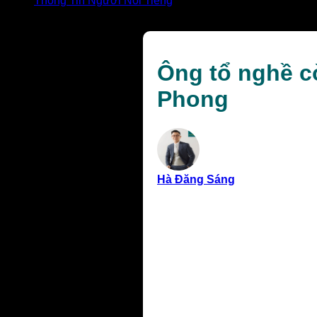
Thông Tin Người Nổi Tiếng
Ông tổ nghề cờ bạc là ai? Giải mã tín ngưỡng Nhị Ca P
Ông tổ nghề cờ
Phong
Hà Đăng Sáng