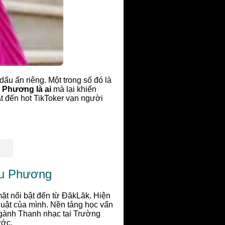
dấu ấn riêng. Một trong số đó là
Phương là ai
mà lại khiến
t đến hot TikToker vạn người
hu Phương
ặt nổi bật đến từ ĐăkLăk. Hiện
huật của mình. Nền tảng học vấn
ngành Thanh nhạc tại Trường
ước.