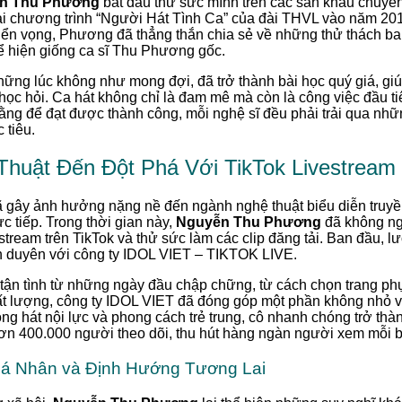
ễn Thu Phương
bắt đầu thử sức mình trên các sân khấu chuyên
ại chương trình “Người Hát Tình Ca” của đài THVL vào năm 20
riển vọng, Phương đã thẳng thắn chia sẻ về những thử thách ban
hể hiện giống ca sĩ Thu Phương gốc.
hững lúc không như mong đợi, đã trở thành bài học quý giá, gi
ọc hỏi. Ca hát không chỉ là đam mê mà còn là công việc đầu tiê
ằng để đạt được thành công, mỗi nghệ sĩ đều phải trải qua nhữ
 tiêu.
huật Đến Đột Phá Với TikTok Livestream
 gây ảnh hưởng nặng nề đến ngành nghệ thuật biểu diễn truyền
c tiếp. Trong thời gian này,
Nguyễn Thu Phương
đã không ng
vestream trên TikTok và thử sức làm các clip đăng tải. Ban đầu
n duyên với công ty IDOL VIET – TIKTOK LIVE.
 tận tình từ những ngày đầu chập chững, từ cách chọn trang phụ
chất lượng, công ty IDOL VIET đã đóng góp một phần không nhỏ 
iọng hát nội lực và phong cách trẻ trung, cô nhanh chóng trở t
hơn 400.000 người theo dõi, thu hút hàng ngàn người xem mỗi b
á Nhân và Định Hướng Tương Lai