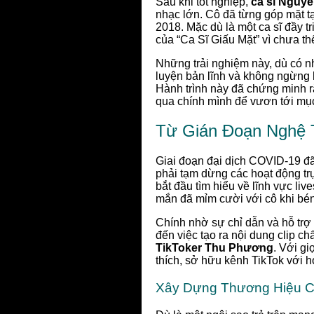
Sau khi tốt nghiệp,
ca sĩ Nguy
nhạc lớn. Cô đã từng góp mặt t
2018. Mặc dù là một ca sĩ đầy t
của “Ca Sĩ Giấu Mặt” vì chưa t
Những trải nghiệm này, dù có n
luyện bản lĩnh và không ngừng h
Hành trình này đã chứng minh r
qua chính mình để vươn tới mục
Từ Gián Đoạn Nghệ T
Giai đoạn đại dịch COVID-19 đã
phải tạm dừng các hoạt động trự
bắt đầu tìm hiểu về lĩnh vực li
mắn đã mỉm cười với cô khi bé
Chính nhờ sự chỉ dẫn và hỗ trợ
đến việc tạo ra nội dung clip 
TikToker Thu Phương
. Với g
thích, sở hữu kênh TikTok với 
Xây Dựng Thương Hiệu C