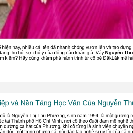
nổ hiện nay, nhiều cái tên đã nhanh chóng vươn lên và tạo dựng 
n đang thu hút sự chú ý của đông đảo khán giả. Vậy
Nguyễn Thu 
ìm kiếm? Hãy cùng khám phá hành trình từ cô bé ĐăkLăk mê há
hiệp và Nền Tảng Học Vấn Của Nguyễn T
y đủ là Nguyễn Thị Thu Phương, sinh năm 1994, là một gương m
việc tại Thành phố Hồ Chí Minh, nơi cô theo đuổi đam mê nghệ t
n đường ca hát của Phương, khi cô từng là sinh viên chuyên 
 đội, một trong những cái nôi đào tạo nghệ sĩ uy tín của cả n