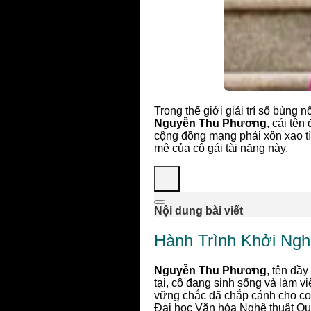
Trong thế giới giải trí số bùng 
Nguyễn Thu Phương
, cái tê
cộng đồng mạng phải xôn xao t
mê của cô gái tài năng này.
Nội dung bài viết
Hành Trình Khởi Ng
Nguyễn Thu Phương
, tên đầ
tại, cô đang sinh sống và làm 
vững chắc đã chắp cánh cho co
Đại học Văn hóa Nghệ thuật Quân