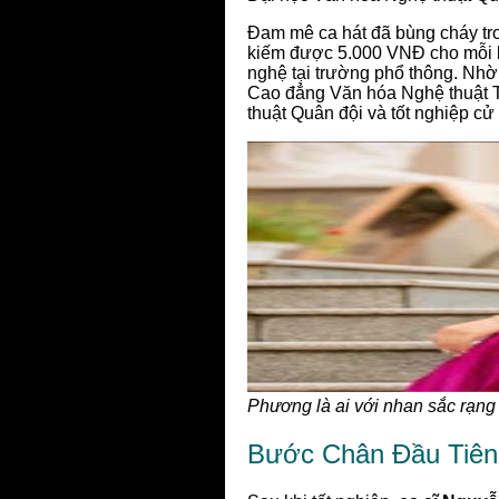
Đam mê ca hát đã bùng cháy t
kiếm được 5.000 VNĐ cho mỗi bà
nghệ tại trường phổ thông. Nhờ
Cao đẳng Văn hóa Nghệ thuật T
thuật Quân đội và tốt nghiệp c
Phương là ai với nhan sắc rạng
Bước Chân Đầu Tiên