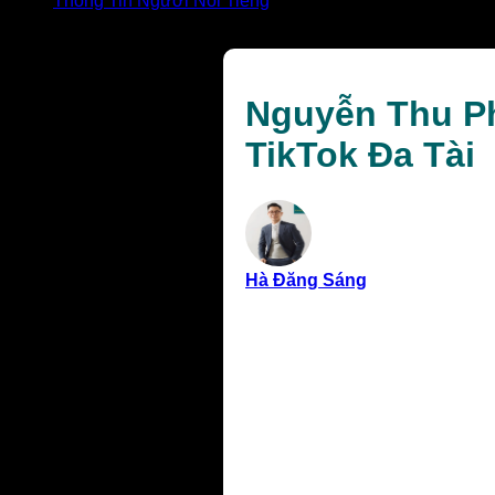
Thông Tin Người Nổi Tiếng
Nguyễn Thu Phương là Ai? Chân Dung Ca Sĩ & Idol Tik
Nguyễn Thu Ph
TikTok Đa Tài
Hà Đăng Sáng