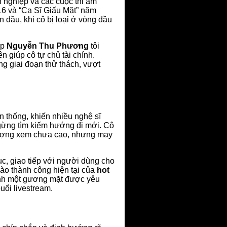
 nghiệp và các cuộc thi âm
16 và “Ca Sĩ Giấu Mặt” năm
 đầu, khi cô bị loại ở vòng đầu
úp
Nguyễn Thu Phương
tôi
n giúp cô tự chủ tài chính.
ng giai đoạn thử thách, vượt
 thống, khiến nhiều nghệ sĩ
ừng tìm kiếm hướng đi mới. Cô
, lượng xem chưa cao, nhưng may
c, giao tiếp với người dùng cho
vào thành công hiện tại của
hot
hành một gương mặt được yêu
uổi livestream.