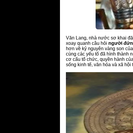
Văn Lang, nhà nước sơ khai đặt 
xoay quanh câu hỏi
người đứn
hơn về kỷ nguyên vàng son của 
cùng các yếu tố đã hình thành n
cơ cấu tổ chức, quyền hành của
sống kinh tế, văn hóa và xã hội