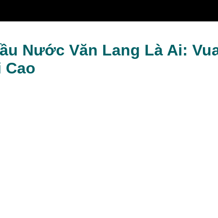
Quyền Lực Tối Cao
ầu Nước Văn Lang Là Ai: Vu
i Cao