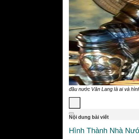
đầu nước Văn Lang là ai và hì
Nội dung bài viết
Hình Thành Nhà Nướ