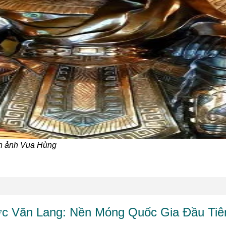
nh ảnh Vua Hùng
c Văn Lang: Nền Móng Quốc Gia Đầu Tiê