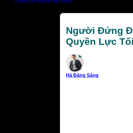
Thông Tin Người Nổi Tiếng
Người Đứng Đầu Nước Văn Lang Là Ai: Vua Hùng Và 
Người Đứng Đ
Quyền Lực Tố
Hà Đăng Sáng