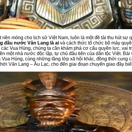
nền móng cho lịch sử Việt Nam, luôn là một đề tài thu hút sự q
g đầu nước Văn Lang là ai
và cách thức tổ chức bộ máy quyền
các Vua Hùng, chúng ta cần khám phá cơ cấu quyền lực, vai trò
ên một nhà nước độc lập, tự chủ đầu tiên của dân tộc Việt. Bài v
 Vua Hùng, cùng những tầng lớp xã hội khác, đồng thời cung cấ
 thời Văn Lang – Âu Lạc, cho đến giai đoạn chuyển giao đầy bi