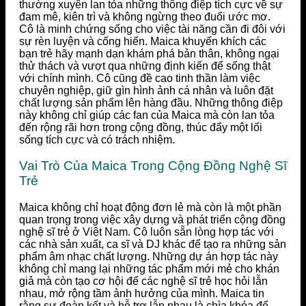
thường xuyên lan tỏa những thông điệp tích cực về sự
đam mê, kiên trì và không ngừng theo đuổi ước mơ.
Cô là minh chứng sống cho việc tài năng cần đi đôi với
sự rèn luyện và cống hiến. Maica khuyến khích các
bạn trẻ hãy mạnh dạn khám phá bản thân, không ngại
thử thách và vượt qua những định kiến để sống thật
với chính mình. Cô cũng đề cao tinh thần làm việc
chuyên nghiệp, giữ gìn hình ảnh cá nhân và luôn đặt
chất lượng sản phẩm lên hàng đầu. Những thông điệp
này không chỉ giúp các fan của Maica mà còn lan tỏa
đến rộng rãi hơn trong cộng đồng, thúc đẩy một lối
sống tích cực và có trách nhiệm.
Vai Trò Của Maica Trong Cộng Đồng Nghệ Sĩ
Trẻ
Maica không chỉ hoạt động đơn lẻ mà còn là một phần
quan trọng trong việc xây dựng và phát triển cộng đồng
nghệ sĩ trẻ ở Việt Nam. Cô luôn sẵn lòng hợp tác với
các nhà sản xuất, ca sĩ và DJ khác để tạo ra những sản
phẩm âm nhạc chất lượng. Những dự án hợp tác này
không chỉ mang lại những tác phẩm mới mẻ cho khán
giả mà còn tạo cơ hội để các nghệ sĩ trẻ học hỏi lẫn
nhau, mở rộng tầm ảnh hưởng của mình. Maica tin
rằng sự đoàn kết và hỗ trợ lẫn nhau là chìa khóa để