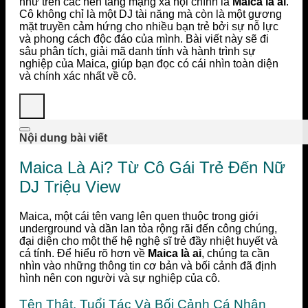
như trên các nền tảng mạng xã hội chính là
Maica là ai
.
Cô không chỉ là một DJ tài năng mà còn là một gương
mặt truyền cảm hứng cho nhiều bạn trẻ bởi sự nỗ lực
và phong cách độc đáo của mình. Bài viết này sẽ đi
sâu phân tích, giải mã danh tính và hành trình sự
nghiệp của Maica, giúp bạn đọc có cái nhìn toàn diện
và chính xác nhất về cô.
Nội dung bài viết
Maica Là Ai? Từ Cô Gái Trẻ Đến Nữ
DJ Triệu View
Maica, một cái tên vang lên quen thuộc trong giới
underground và dần lan tỏa rộng rãi đến công chúng,
đại diện cho một thế hệ nghệ sĩ trẻ đầy nhiệt huyết và
cá tính. Để hiểu rõ hơn về
Maica là ai
, chúng ta cần
nhìn vào những thông tin cơ bản và bối cảnh đã định
hình nên con người và sự nghiệp của cô.
Tên Thật, Tuổi Tác Và Bối Cảnh Cá Nhân