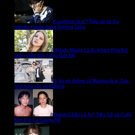
Easyhoon là ai? Tiểu sử và Sự
nghiệp Huyền thoại Đường Giữa
Melody Marks Là Ai: Khám Phá Nữ
Diễn Viên Nổi Tiếng Gốc Mỹ
Bí ẩn về chồng cũ Mailisa là ai: Góc
nhìn sâu sắc về Mailisa
Thành Chân Là Ai? Tiểu Sử và Cuộc
Đời Đại Ca Giang Hồ