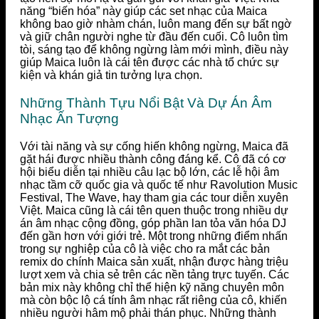
năng “biến hóa” này giúp các set nhạc của Maica
không bao giờ nhàm chán, luôn mang đến sự bất ngờ
và giữ chân người nghe từ đầu đến cuối. Cô luôn tìm
tòi, sáng tạo để không ngừng làm mới mình, điều này
giúp Maica luôn là cái tên được các nhà tổ chức sự
kiện và khán giả tin tưởng lựa chọn.
Những Thành Tựu Nổi Bật Và Dự Án Âm
Nhạc Ấn Tượng
Với tài năng và sự cống hiến không ngừng, Maica đã
gặt hái được nhiều thành công đáng kể. Cô đã có cơ
hội biểu diễn tại nhiều câu lạc bộ lớn, các lễ hội âm
nhạc tầm cỡ quốc gia và quốc tế như Ravolution Music
Festival, The Wave, hay tham gia các tour diễn xuyên
Việt. Maica cũng là cái tên quen thuộc trong nhiều dự
án âm nhạc cộng đồng, góp phần lan tỏa văn hóa DJ
đến gần hơn với giới trẻ. Một trong những điểm nhấn
trong sự nghiệp của cô là việc cho ra mắt các bản
remix do chính Maica sản xuất, nhận được hàng triệu
lượt xem và chia sẻ trên các nền tảng trực tuyến. Các
bản mix này không chỉ thể hiện kỹ năng chuyên môn
mà còn bộc lộ cá tính âm nhạc rất riêng của cô, khiến
nhiều người hâm mộ phải thán phục. Những thành