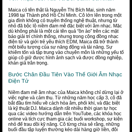
Maica có tên thật là Nguyễn Thị Bích Mai, sinh năm
1998 tại Thành phố Hồ Chí Minh. Cô lớn lên trong một
gia đình không có truyền thống nghệ thuật, nhưng từ
nhỏ đã bộc lộ niềm đam mê đặc biệt với âm nhạc. Mặc
dù không phải là một cái tên quá “ồn ào” trên các mặt
báo giải trí chính thống, nhưng trong cộng đồng nhạc
điện tử và giới trẻ yêu thích EDM, Maica đã trở thành
một biểu tượng của sự năng động và tài năng. Sự
khiêm tốn và tập trung vào chuyên môn là những yếu tố
giúp cô giữ được hình ảnh sạch và được đồng nghiệp,
khán giả trân trọng.
Bước Chân Đầu Tiên Vào Thế Giới Âm Nhạc
Điện Tử
Niềm đam mê âm nhạc của Maica không chỉ dừng lại ở
việc nghe và cảm thụ. Từ những năm học cấp 3, cô đã
bắt đầu tìm hiểu về cách hòa âm, phối khí, và đặc biệt
là kỹ thuật DJ. Maica dành rất nhiều thời gian tự học
qua các video hướng dẫn trên YouTube, các khóa học
online và tích cực tham gia các buổi workshop, sự kiện
nhỏ để trau dồi kỹ năng. Cô từng chia sẻ rằng, những
buổi đầu tập luyện thường kéo dài hàng giờ liền, đôi