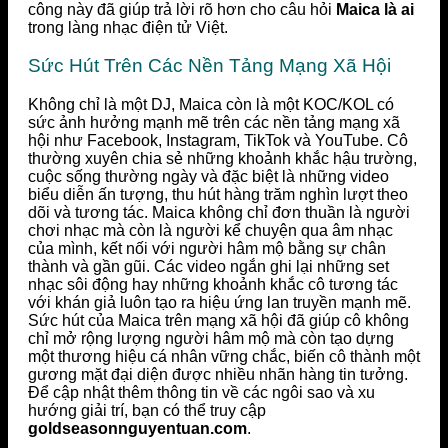
công này đã giúp trả lời rõ hơn cho câu hỏi
Maica là ai
trong làng nhạc điện tử Việt.
Sức Hút Trên Các Nền Tảng Mạng Xã Hội
Không chỉ là một DJ, Maica còn là một KOC/KOL có
sức ảnh hưởng mạnh mẽ trên các nền tảng mạng xã
hội như Facebook, Instagram, TikTok và YouTube. Cô
thường xuyên chia sẻ những khoảnh khắc hậu trường,
cuộc sống thường ngày và đặc biệt là những video
biểu diễn ấn tượng, thu hút hàng trăm nghìn lượt theo
dõi và tương tác. Maica không chỉ đơn thuần là người
chơi nhạc mà còn là người kể chuyện qua âm nhạc
của mình, kết nối với người hâm mộ bằng sự chân
thành và gần gũi. Các video ngắn ghi lại những set
nhạc sôi động hay những khoảnh khắc cô tương tác
với khán giả luôn tạo ra hiệu ứng lan truyền mạnh mẽ.
Sức hút của Maica trên mạng xã hội đã giúp cô không
chỉ mở rộng lượng người hâm mộ mà còn tạo dựng
một thương hiệu cá nhân vững chắc, biến cô thành một
gương mặt đại diện được nhiều nhãn hàng tin tưởng.
Để cập nhật thêm thông tin về các ngôi sao và xu
hướng giải trí, bạn có thể truy cập
goldseasonnguyentuan.com
.