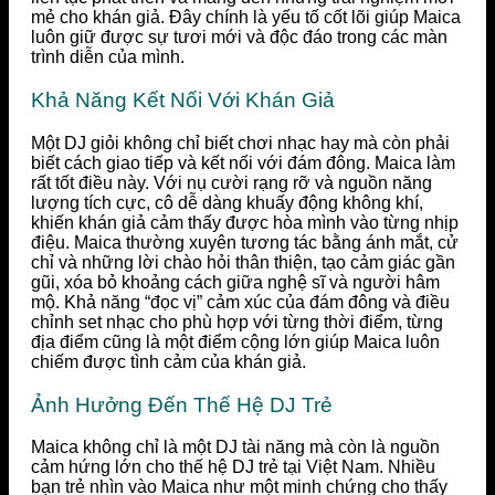
mẻ cho khán giả. Đây chính là yếu tố cốt lõi giúp Maica
luôn giữ được sự tươi mới và độc đáo trong các màn
trình diễn của mình.
Khả Năng Kết Nối Với Khán Giả
Một DJ giỏi không chỉ biết chơi nhạc hay mà còn phải
biết cách giao tiếp và kết nối với đám đông. Maica làm
rất tốt điều này. Với nụ cười rạng rỡ và nguồn năng
lượng tích cực, cô dễ dàng khuấy động không khí,
khiến khán giả cảm thấy được hòa mình vào từng nhịp
điệu. Maica thường xuyên tương tác bằng ánh mắt, cử
chỉ và những lời chào hỏi thân thiện, tạo cảm giác gần
gũi, xóa bỏ khoảng cách giữa nghệ sĩ và người hâm
mộ. Khả năng “đọc vị” cảm xúc của đám đông và điều
chỉnh set nhạc cho phù hợp với từng thời điểm, từng
địa điểm cũng là một điểm cộng lớn giúp Maica luôn
chiếm được tình cảm của khán giả.
Ảnh Hưởng Đến Thế Hệ DJ Trẻ
Maica không chỉ là một DJ tài năng mà còn là nguồn
cảm hứng lớn cho thế hệ DJ trẻ tại Việt Nam. Nhiều
bạn trẻ nhìn vào Maica như một minh chứng cho thấy