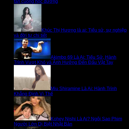
fan cuồng học đường
Khúc Thị Hương là ai: Tiểu sử, sự nghiệp
và đời tư chi tiết
Akimbo 69 Là Ai: Tiểu Sử, Hành
Trình Vượt Khó và Ảnh Hưởng Đến Đấu Vật Tay
Miu Shiramine Là Ai: Hành Trình
Khẳng Định Vị Thế
Kohey Nishi Là Ai? Ngôi Sao Phim
Người Lớn Dị Biệt Nhật Bản