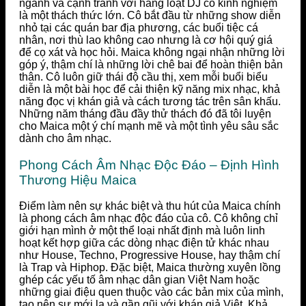
ngành và cạnh tranh với hàng loạt DJ có kinh nghiệm
là một thách thức lớn. Cô bắt đầu từ những show diễn
nhỏ tại các quán bar địa phương, các buổi tiệc cá
nhân, nơi thù lao không cao nhưng là cơ hội quý giá
để cọ xát và học hỏi. Maica không ngại nhận những lời
góp ý, thậm chí là những lời chê bai để hoàn thiện bản
thân. Cô luôn giữ thái độ cầu thị, xem mỗi buổi biểu
diễn là một bài học để cải thiện kỹ năng mix nhạc, khả
năng đọc vị khán giả và cách tương tác trên sân khấu.
Những năm tháng đầu đầy thử thách đó đã tôi luyện
cho Maica một ý chí mạnh mẽ và một tình yêu sâu sắc
dành cho âm nhạc.
Phong Cách Âm Nhạc Độc Đáo – Định Hình
Thương Hiệu Maica
Điểm làm nên sự khác biệt và thu hút của Maica chính
là phong cách âm nhạc độc đáo của cô. Cô không chỉ
giới hạn mình ở một thể loại nhất định mà luôn linh
hoạt kết hợp giữa các dòng nhạc điện tử khác nhau
như House, Techno, Progressive House, hay thậm chí
là Trap và Hiphop. Đặc biệt, Maica thường xuyên lồng
ghép các yếu tố âm nhạc dân gian Việt Nam hoặc
những giai điệu quen thuộc vào các bản mix của mình,
tạo nên sự mới lạ và gần gũi với khán giả Việt. Khả