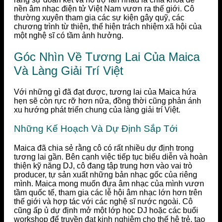
nền âm nhạc điện tử Việt Nam vươn ra thế giới. Cô
thường xuyên tham gia các sự kiện gây quỹ, các
chương trình từ thiện, thể hiện trách nhiệm xã hội của
một nghệ sĩ có tầm ảnh hưởng.
Góc Nhìn Về Tương Lai Của Maica
Và Làng Giải Trí Việt
Với những gì đã đạt được, tương lai của Maica hứa
hẹn sẽ còn rực rỡ hơn nữa, đồng thời cũng phản ánh
xu hướng phát triển chung của làng giải trí Việt.
Những Kế Hoạch Và Dự Định Sắp Tới
Maica đã chia sẻ rằng cô có rất nhiều dự định trong
tương lai gần. Bên cạnh việc tiếp tục biểu diễn và hoàn
thiện kỹ năng DJ, cô đang tập trung hơn vào vai trò
producer, tự sản xuất những bản nhạc gốc của riêng
mình. Maica mong muốn đưa âm nhạc của mình vươn
tầm quốc tế, tham gia các lễ hội âm nhạc lớn hơn trên
thế giới và hợp tác với các nghệ sĩ nước ngoài. Cô
cũng ấp ủ dự định mở một lớp học DJ hoặc các buổi
workshop để truyền đạt kinh nghiệm cho thế hệ trẻ, tạo