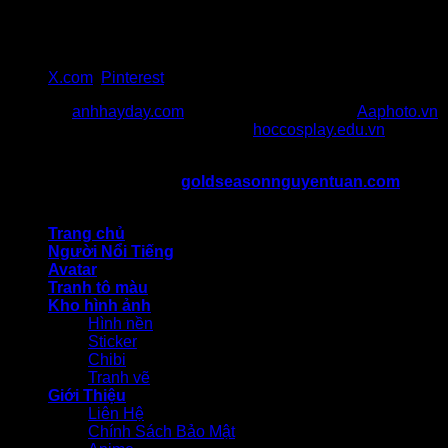
Địa chỉ 1: 47 Nguyễn Tuân, Thanh Xuân, Hà Nội
Địa chỉ 2: 217 Cầu Giấy, quận Cầu Giấy, Hà Nội
SĐT: 036 986 057
Gmail:goldseasonnguyentuancom@gmail.com
X.com
,
Pinterest
Đối Tác:
anhhayday.com
khám phá kho ảnh đẹp,
Aaphoto.vn
cộng đồng sưu tầm hình ảnh chất,
hoccosplay.edu.vn
học
kiến thức cosplay
Bản Quyền Thuộc Về ©
goldseasonnguyentuan.com
All
rights reserved
Trang chủ
Người Nổi Tiếng
Avatar
Tranh tô màu
Kho hình ảnh
Hình nền
Sticker
Chibi
Tranh vẽ
Giới Thiệu
Liên Hệ
Chính Sách Bảo Mật