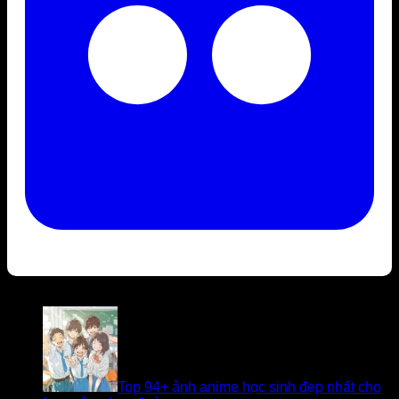
Bài viết liên quan
Top 94+ ảnh anime học sinh đẹp nhất cho