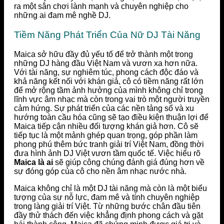
ra một sân chơi lành mạnh và chuyên nghiệp cho
những ai đam mê nghề DJ.
Tiềm Năng Phát Triển Của Nữ DJ Tài Năng
Maica sở hữu đầy đủ yếu tố để trở thành một trong
những DJ hàng đầu Việt Nam và vươn xa hơn nữa.
Với tài năng, sự nghiêm túc, phong cách độc đáo và
khả năng kết nối với khán giả, cô có tiềm năng rất lớn
để mở rộng tầm ảnh hưởng của mình không chỉ trong
lĩnh vực âm nhạc mà còn trong vai trò một người truyền
cảm hứng. Sự phát triển của các nền tảng số và xu
hướng toàn cầu hóa cũng sẽ tạo điều kiện thuận lợi để
Maica tiếp cận nhiều đối tượng khán giả hơn. Cô sẽ
tiếp tục là một mảnh ghép quan trọng, góp phần làm
phong phú thêm bức tranh giải trí Việt Nam, đồng thời
đưa hình ảnh DJ Việt vươn tầm quốc tế. Việc hiểu rõ
Maica là ai
sẽ giúp công chúng đánh giá đúng hơn về
sự đóng góp của cô cho nền âm nhạc nước nhà.
Maica không chỉ là một DJ tài năng mà còn là một biểu
tượng của sự nỗ lực, đam mê và tính chuyên nghiệp
trong làng giải trí Việt. Từ những bước chân đầu tiên
đầy thử thách đến việc khẳng định phong cách và gặt