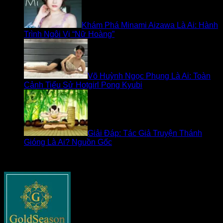
Khám Phá Minami Aizawa Là Ai: Hành
Trình Ngôi Vị “Nữ Hoàng”
Võ Huỳnh Ngọc Phụng Là Ai: Toàn
Cảnh Tiểu Sử Hotgirl Pong Kyubi
Giải Đáp: Tác Giả Truyện Thánh
Gióng Là Ai? Nguồn Gốc
Về goldseasonnguyentuan.com