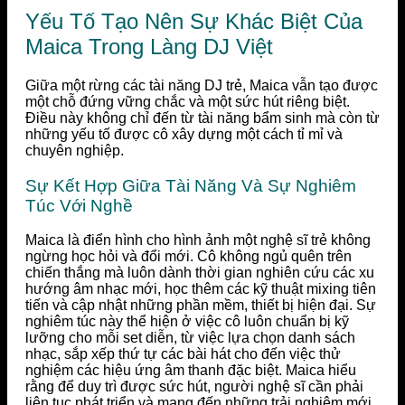
Yếu Tố Tạo Nên Sự Khác Biệt Của
Maica Trong Làng DJ Việt
Giữa một rừng các tài năng DJ trẻ, Maica vẫn tạo được
một chỗ đứng vững chắc và một sức hút riêng biệt.
Điều này không chỉ đến từ tài năng bẩm sinh mà còn từ
những yếu tố được cô xây dựng một cách tỉ mỉ và
chuyên nghiệp.
Sự Kết Hợp Giữa Tài Năng Và Sự Nghiêm
Túc Với Nghề
Maica là điển hình cho hình ảnh một nghệ sĩ trẻ không
ngừng học hỏi và đổi mới. Cô không ngủ quên trên
chiến thắng mà luôn dành thời gian nghiên cứu các xu
hướng âm nhạc mới, học thêm các kỹ thuật mixing tiên
tiến và cập nhật những phần mềm, thiết bị hiện đại. Sự
nghiêm túc này thể hiện ở việc cô luôn chuẩn bị kỹ
lưỡng cho mỗi set diễn, từ việc lựa chọn danh sách
nhạc, sắp xếp thứ tự các bài hát cho đến việc thử
nghiệm các hiệu ứng âm thanh đặc biệt. Maica hiểu
rằng để duy trì được sức hút, người nghệ sĩ cần phải
liên tục phát triển và mang đến những trải nghiệm mới