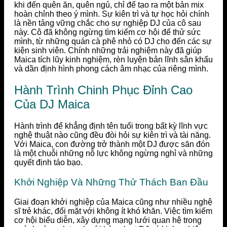
khi đến quên ăn, quên ngủ, chỉ để tạo ra một bản mix
hoàn chỉnh theo ý mình. Sự kiên trì và tự học hỏi chính
là nền tảng vững chắc cho sự nghiệp DJ của cô sau
này. Cô đã không ngừng tìm kiếm cơ hội để thử sức
mình, từ những quán cà phê nhỏ có DJ cho đến các sự
kiện sinh viên. Chính những trải nghiệm này đã giúp
Maica tích lũy kinh nghiệm, rèn luyện bản lĩnh sân khấu
và dần định hình phong cách âm nhạc của riêng mình.
Hành Trình Chinh Phục Đỉnh Cao
Của DJ Maica
Hành trình để khẳng định tên tuổi trong bất kỳ lĩnh vực
nghệ thuật nào cũng đều đòi hỏi sự kiên trì và tài năng.
Với Maica, con đường trở thành một DJ được săn đón
là một chuỗi những nỗ lực không ngừng nghỉ và những
quyết định táo bạo.
Khởi Nghiệp Và Những Thử Thách Ban Đầu
Giai đoạn khởi nghiệp của Maica cũng như nhiều nghệ
sĩ trẻ khác, đối mặt với không ít khó khăn. Việc tìm kiếm
cơ hội biểu diễn, xây dựng mạng lưới quan hệ trong