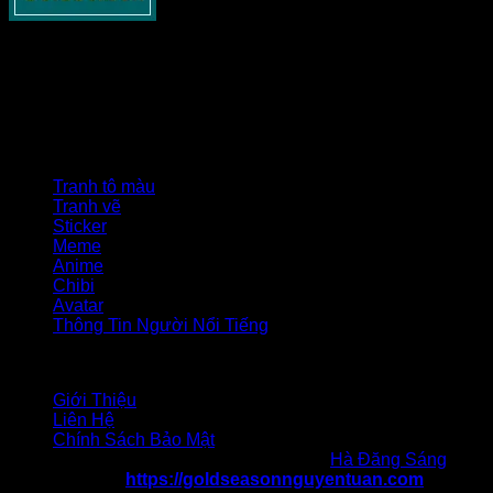
Goldseasonnguyentuan.com
– Thông tin cập nhật về bất
động sản cho tất cả các bạn. Chia sẻ tất cả những gì liên
quan tới lĩnh vực này như xây dựng, pháp lý nhà đất, phong
thủy và các tin tức nổi bật khác.
Danh mục
Tranh tô màu
Tranh vẽ
Sticker
Meme
Anime
Chibi
Avatar
Thông Tin Người Nổi Tiếng
Liên hệ
Giới Thiệu
Liên Hệ
Chính Sách Bảo Mật
Chịu trách nhiệm nội dung: Tác giả
Hà Đăng Sáng
Website:
https://goldseasonnguyentuan.com