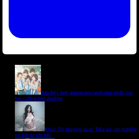
Bài viết liên quan
Top 94+ ảnh anime học sinh đẹp nhất cho
fan cuồng học đường
Khúc Thị Hương là ai: Tiểu sử, sự nghiệp
và đời tư chi tiết