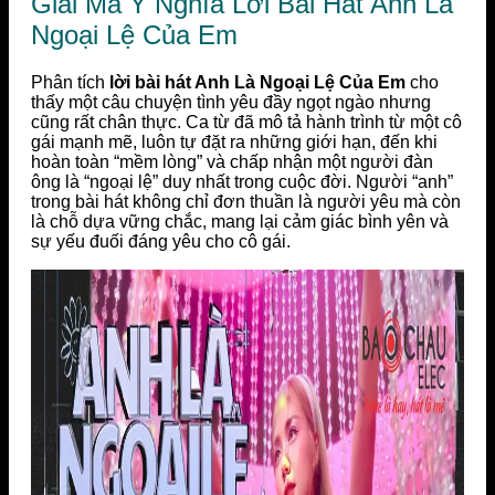
Giải Mã Ý Nghĩa Lời Bài Hát Anh Là
Ngoại Lệ Của Em
Phân tích
lời bài hát Anh Là Ngoại Lệ Của Em
cho
thấy một câu chuyện tình yêu đầy ngọt ngào nhưng
cũng rất chân thực. Ca từ đã mô tả hành trình từ một cô
gái mạnh mẽ, luôn tự đặt ra những giới hạn, đến khi
hoàn toàn “mềm lòng” và chấp nhận một người đàn
ông là “ngoại lệ” duy nhất trong cuộc đời. Người “anh”
trong bài hát không chỉ đơn thuần là người yêu mà còn
là chỗ dựa vững chắc, mang lại cảm giác bình yên và
sự yếu đuối đáng yêu cho cô gái.