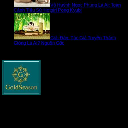
Võ Huỳnh Ngọc Phụng Là Ai: Toàn
Cảnh Tiểu Sử Hotgirl Pong Kyubi
Giải Đáp: Tác Giả Truyện Thánh
Gióng Là Ai? Nguồn Gốc
Về goldseasonnguyentuan.com
Goldseasonnguyentuan.com
– Thông tin cập nhật về bất
động sản cho tất cả các bạn. Chia sẻ tất cả những gì liên
quan tới lĩnh vực này như xây dựng, pháp lý nhà đất, phong
thủy và các tin tức nổi bật khác.