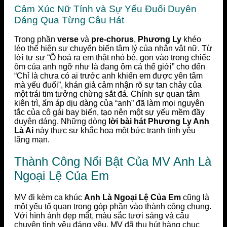
Cảm Xúc Nữ Tính và Sự Yếu Đuối Duyên
Dáng Qua Từng Câu Hát
Trong phần
verse
và
pre-chorus
,
Phương Ly
khéo
léo thể hiện sự chuyển biến tâm lý của nhân vật nữ. Từ
lời tự sự “Ồ hoá ra em thật nhỏ bé, gọn vào trong chiếc
ôm của anh ngỡ như là đang ôm cả thế giới” cho đến
“Chỉ là chưa có ai trước anh khiến em được yên tâm
mà yếu đuối”, khán giả cảm nhận rõ sự tan chảy của
một trái tim tưởng chừng sắt đá. Chính sự quan tâm
kiên trì, ấm áp dịu dàng của “anh” đã làm mọi nguyên
tắc của cô gái bay biến, tạo nên một sự yếu mềm đầy
duyên dáng. Những dòng
lời bài hát Phương Ly Anh
Là Ai
này thực sự khắc họa một bức tranh tình yêu
lãng mạn.
Thành Công Nổi Bật Của MV Anh Là
Ngoại Lệ Của Em
MV đi kèm ca khúc
Anh Là Ngoại Lệ Của Em
cũng là
một yếu tố quan trọng góp phần vào thành công chung.
Với hình ảnh đẹp mắt, màu sắc tươi sáng và câu
chuyện tình yêu đáng yêu, MV đã thu hút hàng chục