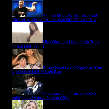
Akimbo 69 Là Ai: Tiểu Sử, Hành
Trình Vượt Khó và Ảnh Hưởng Đến Đấu Vật Tay
Miu Shiramine Là Ai: Hành Trình
Khẳng Định Vị Thế
Kohey Nishi Là Ai? Ngôi Sao Phim
Người Lớn Dị Biệt Nhật Bản
Easyhoon là ai? Tiểu sử và Sự
nghiệp Huyền thoại Đường Giữa