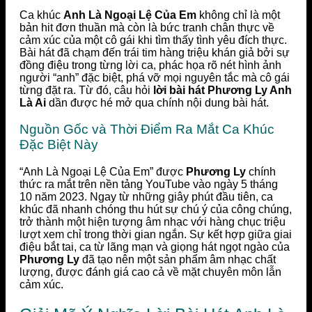
Ca khúc
Anh Là Ngoại Lệ Của Em
không chỉ là một
bản hit đơn thuần mà còn là bức tranh chân thực về
cảm xúc của một cô gái khi tìm thấy tình yêu đích thực.
Bài hát đã chạm đến trái tim hàng triệu khán giả bởi sự
đồng điệu trong từng lời ca, phác họa rõ nét hình ảnh
người “anh” đặc biệt, phá vỡ mọi nguyên tắc mà cô gái
từng đặt ra. Từ đó, câu hỏi
lời bài hát Phương Ly Anh
Là Ai
dần được hé mở qua chính nội dung bài hát.
Nguồn Gốc và Thời Điểm Ra Mắt Ca Khúc
Đặc Biệt Này
“Anh Là Ngoại Lệ Của Em” được
Phương Ly
chính
thức ra mắt trên nền tảng YouTube vào ngày 5 tháng
10 năm 2023. Ngay từ những giây phút đầu tiên, ca
khúc đã nhanh chóng thu hút sự chú ý của công chúng,
trở thành một hiện tượng âm nhạc với hàng chục triệu
lượt xem chỉ trong thời gian ngắn. Sự kết hợp giữa giai
điệu bắt tai, ca từ lãng mạn và giọng hát ngọt ngào của
Phương Ly
đã tạo nên một sản phẩm âm nhạc chất
lượng, được đánh giá cao cả về mặt chuyên môn lẫn
cảm xúc.