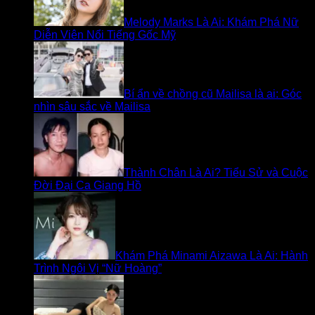
Melody Marks Là Ai: Khám Phá Nữ
Diễn Viên Nổi Tiếng Gốc Mỹ
Bí ẩn về chồng cũ Mailisa là ai: Góc
nhìn sâu sắc về Mailisa
Thành Chân Là Ai? Tiểu Sử và Cuộc
Đời Đại Ca Giang Hồ
Khám Phá Minami Aizawa Là Ai: Hành
Trình Ngôi Vị “Nữ Hoàng”