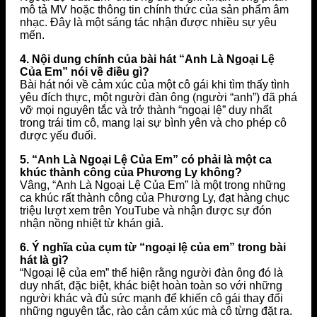
mô tả MV hoặc thông tin chính thức của sản phẩm âm
nhạc. Đây là một sáng tác nhận được nhiều sự yêu
mến.
4. Nội dung chính của bài hát “Anh Là Ngoại Lệ
Của Em” nói về điều gì?
Bài hát nói về cảm xúc của một cô gái khi tìm thấy tình
yêu đích thực, một người đàn ông (người “anh”) đã phá
vỡ mọi nguyên tắc và trở thành “ngoại lệ” duy nhất
trong trái tim cô, mang lại sự bình yên và cho phép cô
được yếu đuối.
5. “Anh Là Ngoại Lệ Của Em” có phải là một ca
khúc thành công của Phương Ly không?
Vâng, “Anh Là Ngoại Lệ Của Em” là một trong những
ca khúc rất thành công của Phương Ly, đạt hàng chục
triệu lượt xem trên YouTube và nhận được sự đón
nhận nồng nhiệt từ khán giả.
6. Ý nghĩa của cụm từ “ngoại lệ của em” trong bài
hát là gì?
“Ngoại lệ của em” thể hiện rằng người đàn ông đó là
duy nhất, đặc biệt, khác biệt hoàn toàn so với những
người khác và đủ sức mạnh để khiến cô gái thay đổi
những nguyên tắc, rào cản cảm xúc mà cô từng đặt ra.