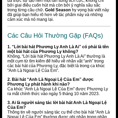
đã thực sự tạo nên một làn sóng tích cực, không chỉ
bởi giai điệu cuốn hút mà còn bởi ý nghĩa sâu sắc
trong từng câu chữ.
Gold Season
hy vọng bài viết này
đã giúp bạn hiểu rõ hơn về tác phẩm này và những
cảm xúc mà nó mang lại.
Các Câu Hỏi Thường Gặp (FAQs)
1. “Lời bài hát Phương Ly Anh Là Ai” có phải là tên
một bài hát của Phương Ly không?
Không, “Lời bài hát Phương Ly Anh Là Ai” thường là
một cụm từ tìm kiếm để hiểu về nhân vật “anh” trong
các bài hát của Phương Ly, đặc biệt là trong ca khúc
“Anh Là Ngoại Lệ Của Em”.
2. Bài hát “Anh Là Ngoại Lệ Của Em” được
Phương Ly phát hành khi nào?
Ca khúc “Anh Là Ngoại Lệ Của Em” được Phương Ly
ra mắt chính thức vào ngày 5 tháng 10 năm 2023.
3. Ai là người sáng tác lời bài hát Anh Là Ngoại Lệ
Của Em?
Thông tin về người sáng tác cụ thể cho bài hát “Anh Là
Ngoại Lệ Của Em” thường được ghi nhận trong phần