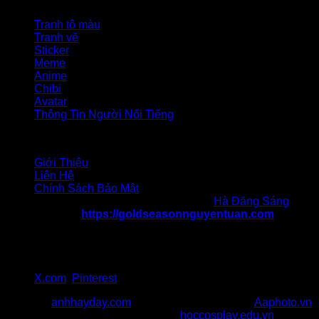
Danh mục
Tranh tô màu
Tranh vẽ
Sticker
Meme
Anime
Chibi
Avatar
Thông Tin Người Nổi Tiếng
Liên hệ
Giới Thiệu
Liên Hệ
Chính Sách Bảo Mật
Chịu trách nhiệm nội dung: Tác giả
Hà Đăng Sáng
Website:
https://goldseasonnguyentuan.com
Địa chỉ 1: 47 Nguyễn Tuân, Thanh Xuân, Hà Nội
Địa chỉ 2: 217 Cầu Giấy, quận Cầu Giấy, Hà Nội
SĐT: 036 986 057
Gmail:goldseasonnguyentuancom@gmail.com
X.com
,
Pinterest
Đối Tác:
anhhayday.com
khám phá kho ảnh đẹp,
Aaphoto.vn
cộng đồng sưu tầm hình ảnh chất,
hoccosplay.edu.vn
học