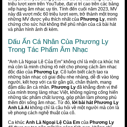
triệu lượt xem trên YouTube, đạt vị trí cao trên các bảng
xếp hạng âm nhạc uy tín. Tính đến cuối năm 2023, MV
này đã vượt mốc 60 triệu lượt xem, trở thành một trong
những MV được yêu thích nhất của
Phương Ly
, minh
chứng cho sức hút không thể phủ nhận của cả bài hát
và phần hình ảnh đi kèm.
Dấu Ấn Cá Nhân Của Phương Ly
Trong Tác Phẩm Âm Nhạc
“Anh Là Ngoại Lệ Của Em” không chỉ là một ca khúc hit
mà còn là minh chứng rõ nét cho phong cách âm nhạc
độc đáo của
Phương Ly
. Cô luôn biết cách tạo ra
những bản nhạc có giai điệu nhẹ nhàng, dễ đi vào lòng
người, kết hợp với ca từ gần gũi, chân thành, mang
đậm dấu ấn cá nhân.
Phương Ly
đã khẳng định vị thế
của mình trong làng nhạc Việt, không ngừng cống hiến
những tác phẩm chất lượng, góp phần làm phong phú
thêm đời sống âm nhạc. Từ đó,
lời bài hát Phương Ly
Anh Là Ai
không chỉ là câu hỏi về một người mà còn là
về phong cách nghệ thuật của cô.
Ca khúc
Anh Là Ngoại Lệ Của Em
của
Phương Ly