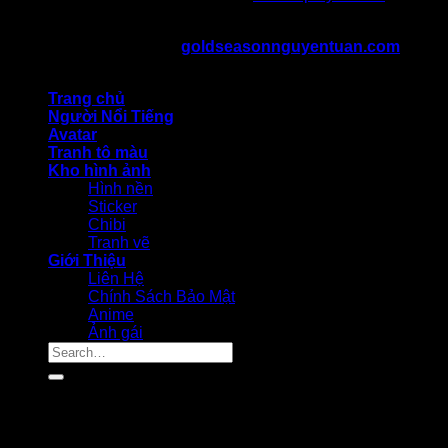
kiến thức cosplay
Bản Quyền Thuộc Về ©
goldseasonnguyentuan.com
All
rights reserved
Trang chủ
Người Nổi Tiếng
Avatar
Tranh tô màu
Kho hình ảnh
Hình nền
Sticker
Chibi
Tranh vẽ
Giới Thiệu
Liên Hệ
Chính Sách Bảo Mật
Anime
Ảnh gái