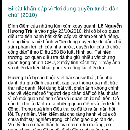
Bị bắt khẩn cấp vì “lợi dụng quyền tự do dân
chủ” (2010)
Đỉnh điểm của những lùm xùm xoay quanh
Lê Nguyễn
Hương Trà
là vào ngày 23/10/2010, khi cô bị cơ quan
điều tra tiến hành bắt khẩn cấp và khám xét nhà riêng.
Cô bị điều tra về hành vi “lợi dụng quyền tự do dân chủ
xâm phạm lợi ích của nhà nước, quyền lợi của tổ chức
công dân” theo Điều 258 Bộ luật Hình sự. Tại hiện
trường, cơ quan điều tra đã thu giữ nhiều vật chứng
quan trọng như 1 CPU, 2 máy tính xách tay, 1 máy ảnh
và nhiều tài liệu khác phục vụ công tác điều tra.
Hương Trà bị cáo buộc viết bài sai sự thật, bôi nhọ
danh dự gia đình của một cấp cao thông qua một bức
thư nặc danh. Nội dung bài viết phản ánh không chính
xác về việc một số “người đẹp chân dài” có hậu thuẫn
vì có mối quan hệ tình cảm với quan chức nói trên. Cô
còn bị cho là đã đưa ra những quan điểm và lời lẽ kích
động. Trong quá trình điều tra, cô đã tỏ ra ăn năn hối
lỗi. Tuy nhiên, Viện kiểm sát cho rằng hành vi của cô
chưa thật sự nghiêm trọng, chỉ cần giáo dục răn đe.
Với lý do có nhân thân tốt và nơi cư trú rõ ràng, cơ
quan chức năng đã quyết định đình chỉ vụ án này,