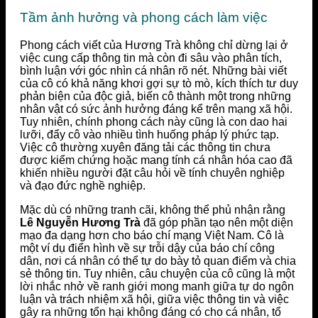
Tầm ảnh hưởng và phong cách làm việc
Phong cách viết của Hương Trà không chỉ dừng lại ở
việc cung cấp thông tin mà còn đi sâu vào phân tích,
bình luận với góc nhìn cá nhân rõ nét. Những bài viết
của cô có khả năng khơi gợi sự tò mò, kích thích tư duy
phản biện của độc giả, biến cô thành một trong những
nhân vật có sức ảnh hưởng đáng kể trên mạng xã hội.
Tuy nhiên, chính phong cách này cũng là con dao hai
lưỡi, đẩy cô vào nhiều tình huống pháp lý phức tạp.
Việc cô thường xuyên đăng tải các thông tin chưa
được kiểm chứng hoặc mang tính cá nhân hóa cao đã
khiến nhiều người đặt câu hỏi về tính chuyên nghiệp
và đạo đức nghề nghiệp.
Mặc dù có những tranh cãi, không thể phủ nhận rằng
Lê Nguyễn Hương Trà
đã góp phần tạo nên một diện
mạo đa dạng hơn cho báo chí mạng Việt Nam. Cô là
một ví dụ điển hình về sự trỗi dậy của báo chí công
dân, nơi cá nhân có thể tự do bày tỏ quan điểm và chia
sẻ thông tin. Tuy nhiên, câu chuyện của cô cũng là một
lời nhắc nhở về ranh giới mong manh giữa tự do ngôn
luận và trách nhiệm xã hội, giữa việc thông tin và việc
gây ra những tổn hại không đáng có cho cá nhân, tổ