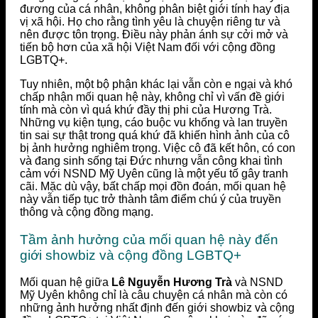
đương của cá nhân, không phân biệt giới tính hay địa
vị xã hội. Họ cho rằng tình yêu là chuyện riêng tư và
nên được tôn trọng. Điều này phản ánh sự cởi mở và
tiến bộ hơn của xã hội Việt Nam đối với cộng đồng
LGBTQ+.
Tuy nhiên, một bộ phận khác lại vẫn còn e ngại và khó
chấp nhận mối quan hệ này, không chỉ vì vấn đề giới
tính mà còn vì quá khứ đầy thị phi của Hương Trà.
Những vụ kiện tụng, cáo buộc vu khống và lan truyền
tin sai sự thật trong quá khứ đã khiến hình ảnh của cô
bị ảnh hưởng nghiêm trọng. Việc cô đã kết hôn, có con
và đang sinh sống tại Đức nhưng vẫn công khai tình
cảm với NSND Mỹ Uyên cũng là một yếu tố gây tranh
cãi. Mặc dù vậy, bất chấp mọi đồn đoán, mối quan hệ
này vẫn tiếp tục trở thành tâm điểm chú ý của truyền
thông và cộng đồng mạng.
Tầm ảnh hưởng của mối quan hệ này đến
giới showbiz và cộng đồng LGBTQ+
Mối quan hệ giữa
Lê Nguyễn Hương Trà
và NSND
Mỹ Uyên không chỉ là câu chuyện cá nhân mà còn có
những ảnh hưởng nhất định đến giới showbiz và cộng