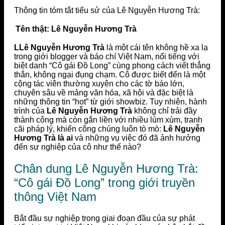
Thông tin tóm tắt tiểu sử của Lê Nguyễn Hương Trà:
Tên thật:
Lê Nguyễn Hương Trà
LLê Nguyễn Hương Trà
là một cái tên không hề xa lạ
trong giới blogger và báo chí Việt Nam, nổi tiếng với
biệt danh “Cô gái Đồ Long” cùng phong cách viết thẳng
thắn, không ngại đụng chạm. Cô được biết đến là một
cộng tác viên thường xuyên cho các tờ báo lớn,
chuyên sâu về mảng văn hóa, xã hội và đặc biệt là
những thông tin “hot” từ giới showbiz. Tuy nhiên, hành
trình của
Lê Nguyễn Hương Trà
không chỉ trải đầy
thành công mà còn gắn liền với nhiều lùm xùm, tranh
cãi pháp lý, khiến công chúng luôn tò mò:
Lê Nguyễn
Hương Trà là ai
và những vụ việc đó đã ảnh hưởng
đến sự nghiệp của cô như thế nào?
Chân dung Lê Nguyễn Hương Trà:
“Cô gái Đồ Long” trong giới truyền
thông Việt Nam
Bắt đầu sự nghiệp trong giai đoạn đầu của sự phát