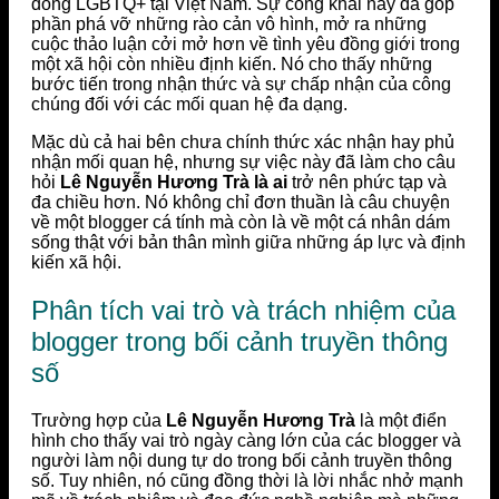
đồng LGBTQ+ tại Việt Nam. Sự công khai này đã góp
phần phá vỡ những rào cản vô hình, mở ra những
cuộc thảo luận cởi mở hơn về tình yêu đồng giới trong
một xã hội còn nhiều định kiến. Nó cho thấy những
bước tiến trong nhận thức và sự chấp nhận của công
chúng đối với các mối quan hệ đa dạng.
Mặc dù cả hai bên chưa chính thức xác nhận hay phủ
nhận mối quan hệ, nhưng sự việc này đã làm cho câu
hỏi
Lê Nguyễn Hương Trà là ai
trở nên phức tạp và
đa chiều hơn. Nó không chỉ đơn thuần là câu chuyện
về một blogger cá tính mà còn là về một cá nhân dám
sống thật với bản thân mình giữa những áp lực và định
kiến xã hội.
Phân tích vai trò và trách nhiệm của
blogger trong bối cảnh truyền thông
số
Trường hợp của
Lê Nguyễn Hương Trà
là một điển
hình cho thấy vai trò ngày càng lớn của các blogger và
người làm nội dung tự do trong bối cảnh truyền thông
số. Tuy nhiên, nó cũng đồng thời là lời nhắc nhở mạnh