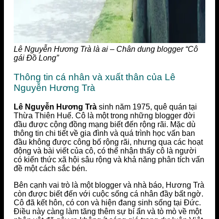
Lê Nguyễn Hương Trà là ai – Chân dung blogger “Cô
gái Đồ Long”
Thông tin cá nhân và xuất thân của Lê
Nguyễn Hương Trà
Lê Nguyễn Hương Trà
sinh năm 1975, quê quán tại
Thừa Thiên Huế. Cô là một trong những blogger đời
đầu được cộng đồng mạng biết đến rộng rãi. Mặc dù
thông tin chi tiết về gia đình và quá trình học vấn ban
đầu không được công bố rộng rãi, nhưng qua các hoạt
động và bài viết của cô, có thể nhận thấy cô là người
có kiến thức xã hội sâu rộng và khả năng phân tích vấn
đề một cách sắc bén.
Bên cạnh vai trò là một blogger và nhà báo, Hương Trà
còn được biết đến với cuộc sống cá nhân đầy bất ngờ.
Cô đã kết hôn, có con và hiện đang sinh sống tại Đức.
Điều này càng làm tăng thêm sự bí ẩn và tò mò về một