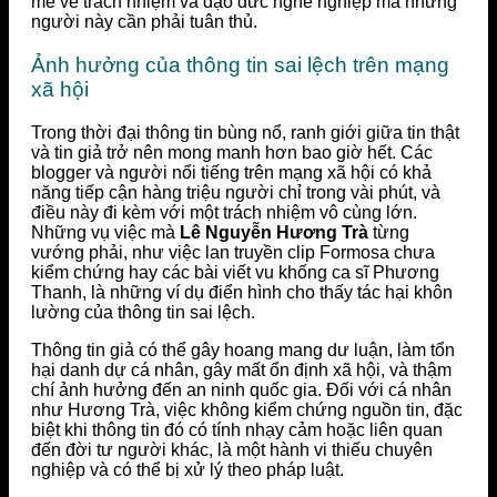
mẽ về trách nhiệm và đạo đức nghề nghiệp mà những
người này cần phải tuân thủ.
Ảnh hưởng của thông tin sai lệch trên mạng
xã hội
Trong thời đại thông tin bùng nổ, ranh giới giữa tin thật
và tin giả trở nên mong manh hơn bao giờ hết. Các
blogger và người nổi tiếng trên mạng xã hội có khả
năng tiếp cận hàng triệu người chỉ trong vài phút, và
điều này đi kèm với một trách nhiệm vô cùng lớn.
Những vụ việc mà
Lê Nguyễn Hương Trà
từng
vướng phải, như việc lan truyền clip Formosa chưa
kiểm chứng hay các bài viết vu khống ca sĩ Phương
Thanh, là những ví dụ điển hình cho thấy tác hại khôn
lường của thông tin sai lệch.
Thông tin giả có thể gây hoang mang dư luận, làm tổn
hại danh dự cá nhân, gây mất ổn định xã hội, và thậm
chí ảnh hưởng đến an ninh quốc gia. Đối với cá nhân
như Hương Trà, việc không kiểm chứng nguồn tin, đặc
biệt khi thông tin đó có tính nhạy cảm hoặc liên quan
đến đời tư người khác, là một hành vi thiếu chuyên
nghiệp và có thể bị xử lý theo pháp luật.