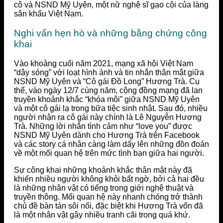
cô và NSND Mỹ Uyên, một nữ nghệ sĩ gạo cội của làng
sân khấu Việt Nam.
Nghi vấn hẹn hò và những bằng chứng công
khai
Vào khoảng cuối năm 2021, mạng xã hội Việt Nam
“dậy sóng” với loạt hình ảnh và tin nhắn thân mật giữa
NSND Mỹ Uyên và “Cô gái Đồ Long” Hương Trà. Cụ
thể, vào ngày 12/7 cùng năm, cộng đồng mạng đã lan
truyền khoảnh khắc “khóa môi” giữa NSND Mỹ Uyên
và một cô gái lạ trong bữa tiệc sinh nhật. Sau đó, nhiều
người nhận ra cô gái này chính là Lê Nguyễn Hương
Trà. Những lời nhắn tình cảm như “love you” được
NSND Mỹ Uyên dành cho Hương Trà trên Facebook
và các story cá nhân càng làm dấy lên những đồn đoán
về một mối quan hệ trên mức tình bạn giữa hai người.
Sự công khai những khoảnh khắc thân mật này đã
khiến nhiều người không khỏi bất ngờ, bởi cả hai đều
là những nhân vật có tiếng trong giới nghệ thuật và
truyền thông. Mối quan hệ này nhanh chóng trở thành
chủ đề bàn tán sôi nổi, đặc biệt khi Hương Trà vốn đã
là một nhân vật gây nhiều tranh cãi trong quá khứ.