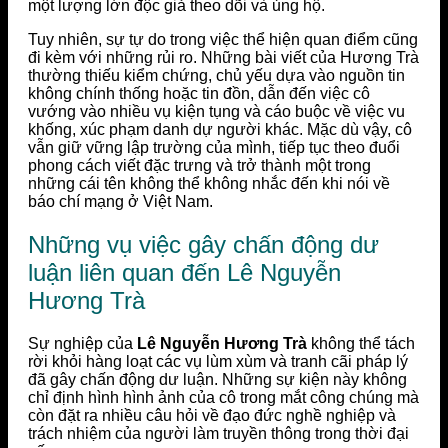
một lượng lớn độc giả theo dõi và ủng hộ.
Tuy nhiên, sự tự do trong việc thể hiện quan điểm cũng
đi kèm với những rủi ro. Những bài viết của Hương Trà
thường thiếu kiểm chứng, chủ yếu dựa vào nguồn tin
không chính thống hoặc tin đồn, dẫn đến việc cô
vướng vào nhiều vụ kiện tụng và cáo buộc về việc vu
khống, xúc phạm danh dự người khác. Mặc dù vậy, cô
vẫn giữ vững lập trường của mình, tiếp tục theo đuổi
phong cách viết đặc trưng và trở thành một trong
những cái tên không thể không nhắc đến khi nói về
báo chí mạng ở Việt Nam.
Những vụ việc gây chấn động dư
luận liên quan đến Lê Nguyễn
Hương Trà
Sự nghiệp của
Lê Nguyễn Hương Trà
không thể tách
rời khỏi hàng loạt các vụ lùm xùm và tranh cãi pháp lý
đã gây chấn động dư luận. Những sự kiện này không
chỉ định hình hình ảnh của cô trong mắt công chúng mà
còn đặt ra nhiều câu hỏi về đạo đức nghề nghiệp và
trách nhiệm của người làm truyền thông trong thời đại