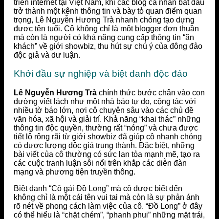
triển internet tại Việt Nam, khi các blog cá nhân bắt đầu
trở thành một kênh thông tin và bày tỏ quan điểm quan
trọng, Lê Nguyễn Hương Trà nhanh chóng tạo dựng
được tên tuổi. Cô không chỉ là một blogger đơn thuần
mà còn là người có khả năng cung cấp thông tin “ăn
khách” về giới showbiz, thu hút sự chú ý của đông đảo
độc giả và dư luận.
Khởi đầu sự nghiệp và biệt danh độc đáo
Lê Nguyễn Hương Trà
chính thức bước chân vào con
đường viết lách như một nhà báo tự do, cộng tác với
nhiều tờ báo lớn, nơi cô chuyên sâu vào các chủ đề
văn hóa, xã hội và giải trí. Khả năng “khai thác” những
thông tin độc quyền, thường rất “nóng” và chưa được
tiết lộ rộng rãi từ giới showbiz đã giúp cô nhanh chóng
có được lượng độc giả trung thành. Đặc biệt, những
bài viết của cô thường có sức lan tỏa mạnh mẽ, tạo ra
các cuộc tranh luận sôi nổi trên khắp các diễn đàn
mạng và phương tiện truyền thông.
Biệt danh “Cô gái Đồ Long” mà cô được biết đến
không chỉ là một cái tên vui tai mà còn là sự phản ánh
rõ nét về phong cách làm việc của cô. “Đồ Long” ở đây
có thể hiểu là “chặt chém”, “phanh phui” những mặt trái,