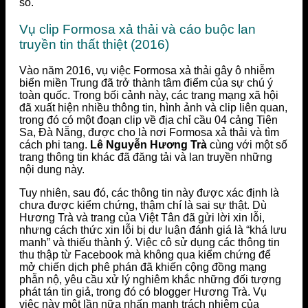
số.
Vụ clip Formosa xả thải và cáo buộc lan
truyền tin thất thiệt (2016)
Vào năm 2016, vụ việc Formosa xả thải gây ô nhiễm
biển miền Trung đã trở thành tâm điểm của sự chú ý
toàn quốc. Trong bối cảnh này, các trang mạng xã hội
đã xuất hiện nhiều thông tin, hình ảnh và clip liên quan,
trong đó có một đoạn clip về địa chỉ cầu 04 cảng Tiên
Sa, Đà Nẵng, được cho là nơi Formosa xả thải và tìm
cách phi tang.
Lê Nguyễn Hương Trà
cùng với một số
trang thông tin khác đã đăng tải và lan truyền những
nội dung này.
Tuy nhiên, sau đó, các thông tin này được xác định là
chưa được kiểm chứng, thậm chí là sai sự thật. Dù
Hương Trà và trang của Việt Tân đã gửi lời xin lỗi,
nhưng cách thức xin lỗi bị dư luận đánh giá là “khá lưu
manh” và thiếu thành ý. Việc cô sử dụng các thông tin
thu thập từ Facebook mà không qua kiểm chứng để
mở chiến dịch phê phán đã khiến cộng đồng mạng
phẫn nộ, yêu cầu xử lý nghiêm khắc những đối tượng
phát tán tin giả, trong đó có blogger Hương Trà. Vụ
việc này một lần nữa nhấn mạnh trách nhiệm của