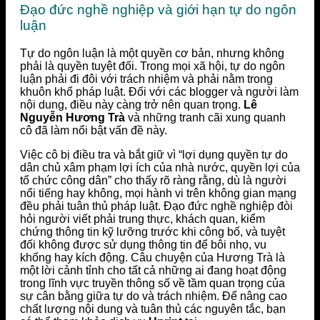
Đạo đức nghề nghiệp và giới hạn tự do ngôn
luận
Tự do ngôn luận là một quyền cơ bản, nhưng không
phải là quyền tuyệt đối. Trong mọi xã hội, tự do ngôn
luận phải đi đôi với trách nhiệm và phải nằm trong
khuôn khổ pháp luật. Đối với các blogger và người làm
nội dung, điều này càng trở nên quan trọng.
Lê
Nguyễn Hương Trà
và những tranh cãi xung quanh
cô đã làm nổi bật vấn đề này.
Việc cô bị điều tra và bắt giữ vì “lợi dụng quyền tự do
dân chủ xâm phạm lợi ích của nhà nước, quyền lợi của
tổ chức công dân” cho thấy rõ ràng rằng, dù là người
nổi tiếng hay không, mọi hành vi trên không gian mạng
đều phải tuân thủ pháp luật. Đạo đức nghề nghiệp đòi
hỏi người viết phải trung thực, khách quan, kiểm
chứng thông tin kỹ lưỡng trước khi công bố, và tuyệt
đối không được sử dụng thông tin để bôi nhọ, vu
khống hay kích động. Câu chuyện của Hương Trà là
một lời cảnh tỉnh cho tất cả những ai đang hoạt động
trong lĩnh vực truyền thông số về tầm quan trọng của
sự cân bằng giữa tự do và trách nhiệm. Để nâng cao
chất lượng nội dung và tuân thủ các nguyên tắc, bạn