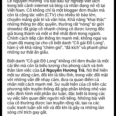
Lê Nguyễn Hương Trà bắt đầu sự nghiệp viết lách
trong bối cảnh internet và blog cá nhân đang nở rộ tại
Việt Nam. Cô không chỉ là một blogger đơn thuần mà
còn là cộng tác viên (CTV) cho nhiều tờ báo lớn,
chuyên mảng giải trí và văn hóa. Khả năng “khai thác”
những thông tin độc quyền, thường rất “nóng” từ giới
showbiz đã giúp cô nhanh chóng có được lượng độc
giả trung thành và một vị thế nhất định trong ngành.
Chính cách tiếp cận thông tin mạnh mẽ, không ngại va
chạm đã mang lại cho cô biệt danh “Cô gái Đồ Long”,
hàm ý về khả năng “chém gió”, “đả kích” và phanh phui
những sự thật ẩn giấu.
Biệt danh “Cô gái Đồ Long” không chỉ đơn thuần là một
cái tên mà còn là biểu tượng cho phong cách và tinh
thần làm việc của
Lê Nguyễn Hương Trà
. Nó thể hiện
một sự dũng cảm, đôi khi là liều lĩnh, trong việc đối mặt
với những vấn đề nhạy cảm, đưa ra quan điểm cá
nhân một cách mạnh mẽ. Sự xuất hiện của cô trên các
phương tiện truyền thông đã góp phần không nhỏ vào
việc định hình một phần dư luận, đặc biệt là trong các
vụ việc liên quan đến người nổi tiếng. Những bài viết
của cô thường được lan truyền rộng rãi, tạo ra các
cuộc tranh luận sôi nổi và đôi khi là gây ra những làn
sóng chỉ trích gay gắt.