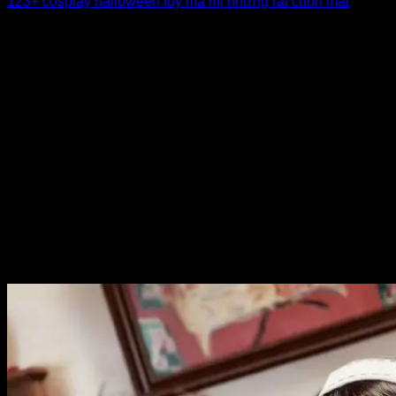
123+ cosplay halloween tuy ma mị nhưng rất cuốn mắt
Cosplay halloween luôn là chủ đề thu hút nhờ sự sáng tạo
và đa dạng [...]