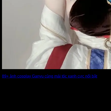
89+ ảnh cosplay Ganyu cùng mái tóc xanh cực nổi bật
Ảnh cosplay Ganyu luôn thu hút nhờ vẻ đẹp dịu dàng, thanh
thoát và phong [...]