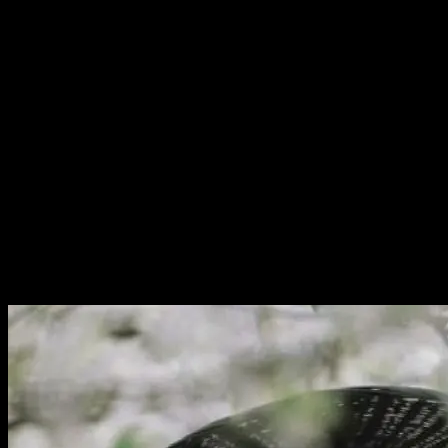
Kaguya cosplay là một trong những nhân vật quyền năng và
bí ẩn nhất trong [...]