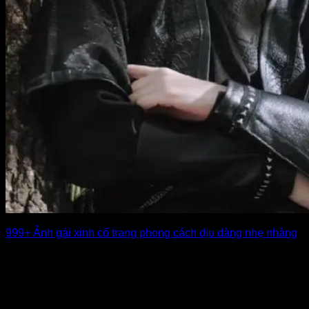
999+ Ảnh gái xinh cổ trang phong cách dịu dàng nhẹ nhàng
Những bộ ảnh gái xinh cổ trang luôn thu hút người xem nhờ
vẻ đẹp [...]