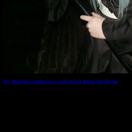
78+ Muichiro cosplay cực cuốn hút và giống nguyên tác
Muichiro cosplay luôn thu hút người xem nhờ hình tượng
lạnh lùng, nhẹ nhàng và [...]