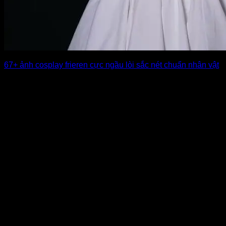
67+ ảnh cosplay frieren cực ngầu lòi sắc nét chuẩn nhân vật
Ảnh cosplay Frieren gây ấn tượng bởi vẻ đẹp nhẹ nhàng,
trầm tĩnh và khí [...]