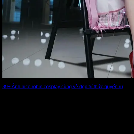
89+ Ảnh nico robin cosplay cùng vẻ đẹp trí thức quyến rũ
Nico Robin cosplay luôn thu hút nhờ vẻ đẹp quyến rũ, bí ẩn
và thần [...]