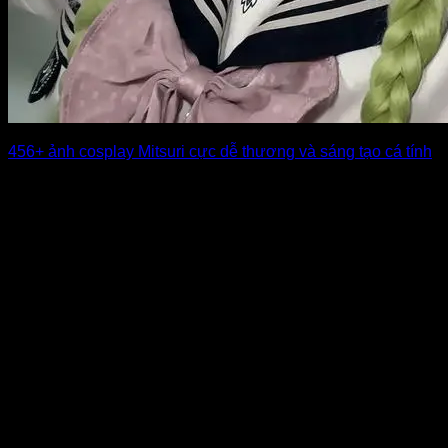
456+ ảnh cosplay Mitsuri cực dễ thương và sáng tạo cá tính
Ảnh cosplay Mitsuri luôn thu hút nhờ vẻ đẹp dịu dàng, tươi
sáng và phong [...]