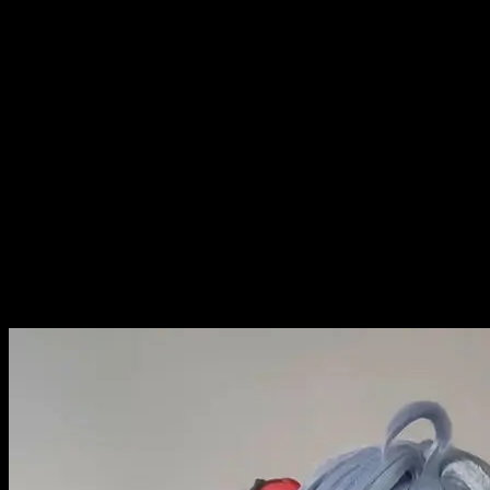
Yor Forger cosplay luôn thu hút nhờ hình tượng quyến rũ,
mạnh mẽ và bí [...]