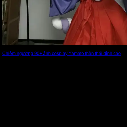
Chiêm ngưỡng 90+ ảnh cosplay Yamato thần thái đỉnh cao
Yamato là một nhân vật vô cùng mạnh mẽ và cá tính trong
One Piece, [...]