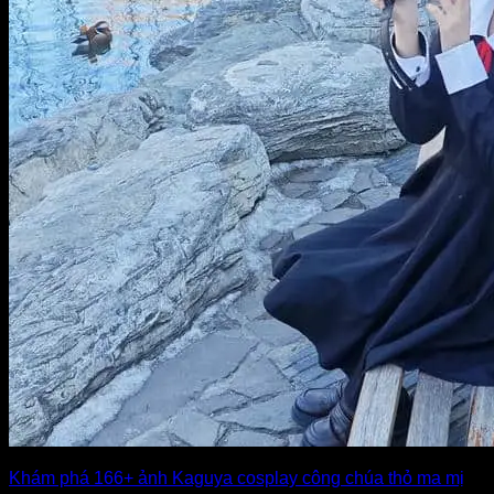
Khám phá 166+ ảnh Kaguya cosplay công chúa thỏ ma mị