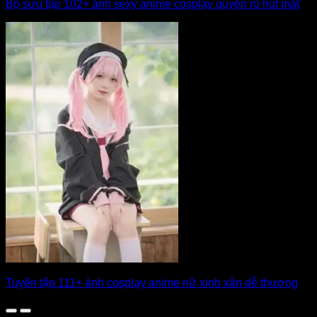
Bộ sưu tập 102+ ảnh sexy anime cosplay quyến rũ hút mắt
Tuyển tập 111+ ảnh cosplay anime nữ xinh xắn dễ thương