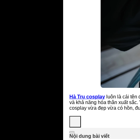
Hà Trụ cosplay
luôn là cái tên
và khả năng hóa thân xuất sắc.
cosplay vừa đẹp vừa có hồn, đư
Nội dung bài viết