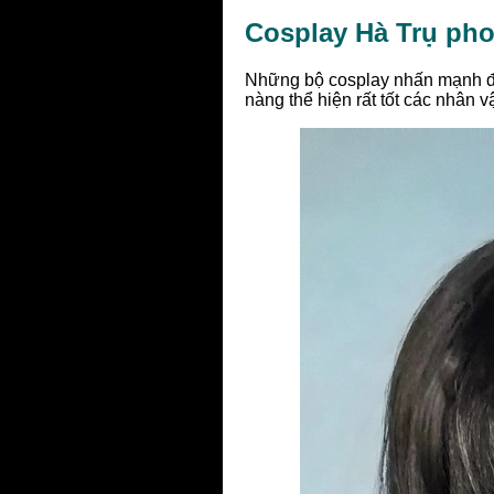
Cosplay Hà Trụ pho
Những bộ cosplay nhấn mạnh đư
nàng thể hiện rất tốt các nhân v