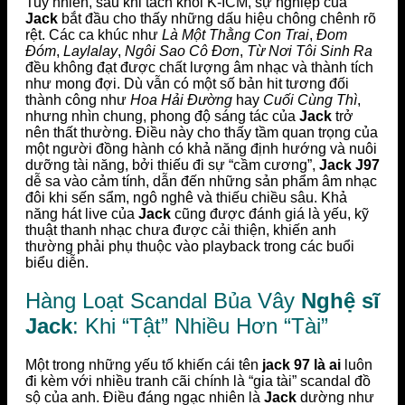
Tuy nhiên, sau khi tách khỏi K-ICM, sự nghiệp của
Jack
bắt đầu cho thấy những dấu hiệu chông chênh rõ
rệt. Các ca khúc như
Là Một Thằng Con Trai
,
Đom
Đóm
,
Laylalay
,
Ngôi Sao Cô Đơn
,
Từ Nơi Tôi Sinh Ra
đều không đạt được chất lượng âm nhạc và thành tích
như mong đợi. Dù vẫn có một số bản hit tương đối
thành công như
Hoa Hải Đường
hay
Cuối Cùng Thì
,
nhưng nhìn chung, phong độ sáng tác của
Jack
trở
nên thất thường. Điều này cho thấy tầm quan trọng của
một người đồng hành có khả năng định hướng và nuôi
dưỡng tài năng, bởi thiếu đi sự “cầm cương”,
Jack J97
dễ sa vào cảm tính, dẫn đến những sản phẩm âm nhạc
đôi khi sến sẩm, ngô nghê và thiếu chiều sâu. Khả
năng hát live của
Jack
cũng được đánh giá là yếu, kỹ
thuật thanh nhạc chưa được cải thiện, khiến anh
thường phải phụ thuộc vào playback trong các buổi
biểu diễn.
Hàng Loạt Scandal Bủa Vây
Nghệ sĩ
Jack
: Khi “Tật” Nhiều Hơn “Tài”
Một trong những yếu tố khiến cái tên
jack 97 là ai
luôn
đi kèm với nhiều tranh cãi chính là “gia tài” scandal đồ
sộ của anh. Điều đáng ngạc nhiên là
Jack
dường như