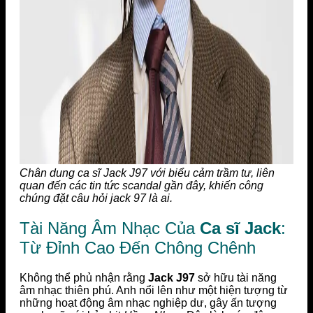
Chân dung ca sĩ Jack J97 với biểu cảm trầm tư, liên
quan đến các tin tức scandal gần đây, khiến công
chúng đặt câu hỏi jack 97 là ai.
Tài Năng Âm Nhạc Của
Ca sĩ Jack
:
Từ Đỉnh Cao Đến Chông Chênh
Không thể phủ nhận rằng
Jack J97
sở hữu tài năng
âm nhạc thiên phú. Anh nổi lên như một hiện tượng từ
những hoạt động âm nhạc nghiệp dư, gây ấn tượng