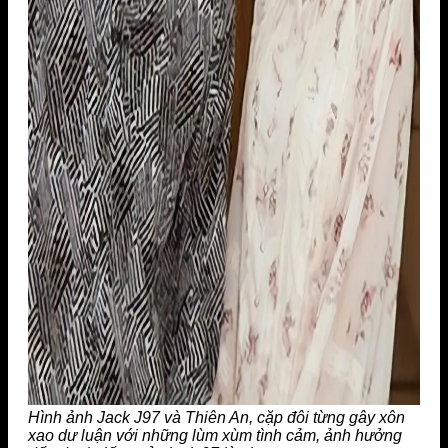
Hình ảnh Jack J97 và Thiên An, cặp đôi từng gây xôn
xao dư luận với những lùm xùm tình cảm, ảnh hưởng