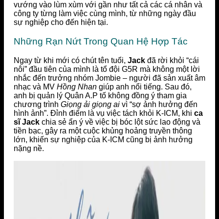
vướng vào lùm xùm với gần như tất cả các cá nhân và
công ty từng làm việc cùng mình, từ những ngày đầu
sự nghiệp cho đến hiện tại.
Những Rạn Nứt Trong Quan Hệ Hợp Tác
Ngay từ khi mới có chút tên tuổi,
Jack
đã rời khỏi “cái
nôi” đầu tiên của mình là tổ đội G5R mà không một lời
nhắc đến trưởng nhóm Jombie – người đã sản xuất âm
nhạc và MV
Hồng Nhan
giúp anh nổi tiếng. Sau đó,
anh bị quản lý Quân A.P tố không đồng ý tham gia
chương trình
Giọng ải giọng ai
vì “sợ ảnh hưởng đến
hình ảnh”. Đỉnh điểm là vụ việc tách khỏi K-ICM, khi
ca
sĩ Jack
chia sẻ ẩn ý về việc bị bóc lột sức lao động và
tiền bạc, gây ra một cuộc khủng hoảng truyền thông
lớn, khiến sự nghiệp của K-ICM cũng bị ảnh hưởng
nặng nề.