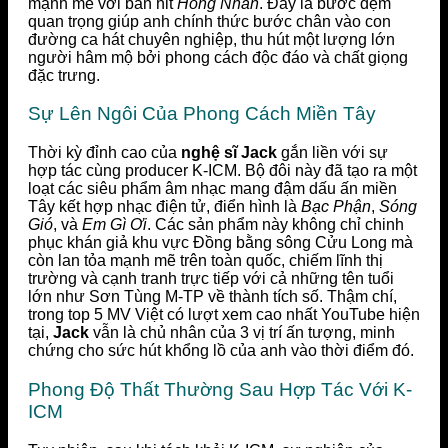
mạnh mẽ với bản hit
Hồng Nhan
. Đây là bước đệm
quan trọng giúp anh chính thức bước chân vào con
đường ca hát chuyên nghiệp, thu hút một lượng lớn
người hâm mộ bởi phong cách độc đáo và chất giọng
đặc trưng.
Sự Lên Ngôi Của Phong Cách Miền Tây
Thời kỳ đỉnh cao của
nghệ sĩ Jack
gắn liền với sự
hợp tác cùng producer K-ICM. Bộ đôi này đã tạo ra một
loạt các siêu phẩm âm nhạc mang đậm dấu ấn miền
Tây kết hợp nhạc điện tử, điển hình là
Bạc Phận
,
Sóng
Gió
, và
Em Gì Ơi
. Các sản phẩm này không chỉ chinh
phục khán giả khu vực Đồng bằng sông Cửu Long mà
còn lan tỏa mạnh mẽ trên toàn quốc, chiếm lĩnh thị
trường và cạnh tranh trực tiếp với cả những tên tuổi
lớn như Sơn Tùng M-TP về thành tích số. Thậm chí,
trong top 5 MV Việt có lượt xem cao nhất YouTube hiện
tại,
Jack
vẫn là chủ nhân của 3 vị trí ấn tượng, minh
chứng cho sức hút khổng lồ của anh vào thời điểm đó.
Phong Độ Thất Thường Sau Hợp Tác Với K-
ICM