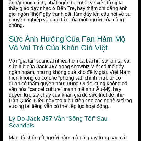
ảnh/phong cách, phát ngôn bất nhất về việc từng là
thầy giáo dạy nhạc ở Bến Tre, hay thậm chí đăng ảnh
giơ ngón “thối” gây tranh cãi, làm dấy lên câu hỏi về sự
chuyên nghiệp và đạo đức của một người của công
chúng.
Sức Ảnh Hưởng Của Fan Hâm Mộ
Và Vai Trò Của Khán Giả Việt
Với “gia tài” scandal nhiều hơn cả bài hit, sự tồn tại và
sức hút của
Jack J97
trong showbiz Việt có thể gây
ngán ngẩm, nhưng không quá khó để lý giải. Việt Nam
hiện không có cơ chế “phong sát” chính thức từ cơ
quan có thẩm quyền như Trung Quốc, cũng không có
văn hóa “cancel culture” mạnh mẽ như Âu-Mỹ, hay
quyền lực tẩy chay của khán giả đủ sức triệt để như
Hàn Quốc. Điều này tạo điều kiện cho các nghệ sĩ từng
vướng tai tiếng vẫn có thể tiếp tục hoạt động.
Lý Do
Jack J97
Vẫn “Sống Tốt” Sau
Scandals
Mặc dù không ít người hâm mộ đã quay lưng sau các