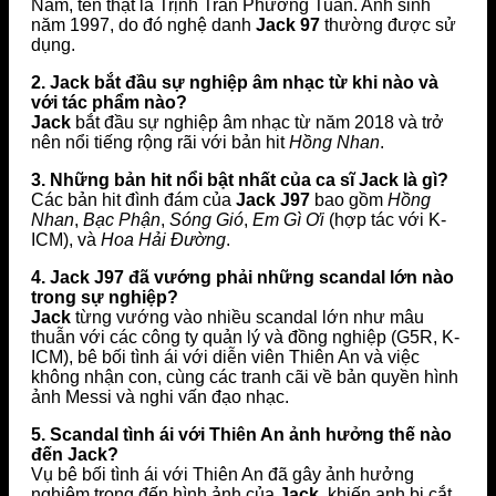
Nam, tên thật là Trịnh Trần Phương Tuấn. Anh sinh
năm 1997, do đó nghệ danh
Jack 97
thường được sử
dụng.
2. Jack bắt đầu sự nghiệp âm nhạc từ khi nào và
với tác phẩm nào?
Jack
bắt đầu sự nghiệp âm nhạc từ năm 2018 và trở
nên nổi tiếng rộng rãi với bản hit
Hồng Nhan
.
3. Những bản hit nổi bật nhất của ca sĩ Jack là gì?
Các bản hit đình đám của
Jack J97
bao gồm
Hồng
Nhan
,
Bạc Phận
,
Sóng Gió
,
Em Gì Ơi
(hợp tác với K-
ICM), và
Hoa Hải Đường
.
4. Jack J97 đã vướng phải những scandal lớn nào
trong sự nghiệp?
Jack
từng vướng vào nhiều scandal lớn như mâu
thuẫn với các công ty quản lý và đồng nghiệp (G5R, K-
ICM), bê bối tình ái với diễn viên Thiên An và việc
không nhận con, cùng các tranh cãi về bản quyền hình
ảnh Messi và nghi vấn đạo nhạc.
5. Scandal tình ái với Thiên An ảnh hưởng thế nào
đến Jack?
Vụ bê bối tình ái với Thiên An đã gây ảnh hưởng
nghiêm trọng đến hình ảnh của
Jack
, khiến anh bị cắt