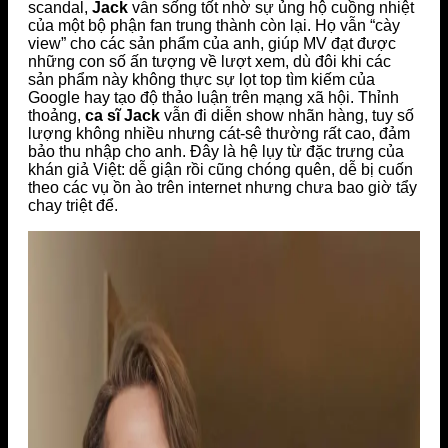
scandal,
Jack
vẫn sống tốt nhờ sự ủng hộ cuồng nhiệt
của một bộ phận fan trung thành còn lại. Họ vẫn “cày
view” cho các sản phẩm của anh, giúp MV đạt được
những con số ấn tượng về lượt xem, dù đôi khi các
sản phẩm này không thực sự lọt top tìm kiếm của
Google hay tạo độ thảo luận trên mạng xã hội. Thỉnh
thoảng,
ca sĩ Jack
vẫn đi diễn show nhãn hàng, tuy số
lượng không nhiều nhưng cát-sê thường rất cao, đảm
bảo thu nhập cho anh. Đây là hệ lụy từ đặc trưng của
khán giả Việt: dễ giận rồi cũng chóng quên, dễ bị cuốn
theo các vụ ồn ào trên internet nhưng chưa bao giờ tẩy
chay triệt để.