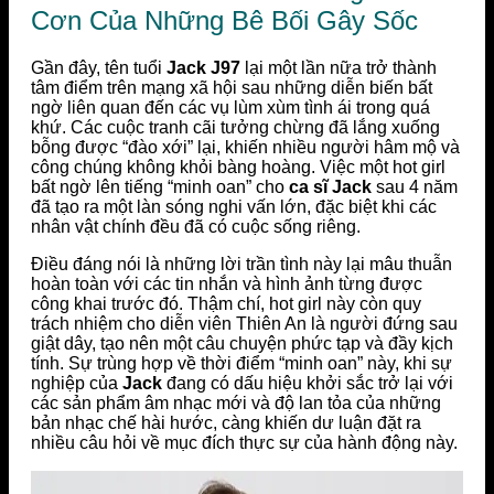
Cơn Của Những Bê Bối Gây Sốc
Gần đây, tên tuổi
Jack J97
lại một lần nữa trở thành
tâm điểm trên mạng xã hội sau những diễn biến bất
ngờ liên quan đến các vụ lùm xùm tình ái trong quá
khứ. Các cuộc tranh cãi tưởng chừng đã lắng xuống
bỗng được “đào xới” lại, khiến nhiều người hâm mộ và
công chúng không khỏi bàng hoàng. Việc một hot girl
bất ngờ lên tiếng “minh oan” cho
ca sĩ Jack
sau 4 năm
đã tạo ra một làn sóng nghi vấn lớn, đặc biệt khi các
nhân vật chính đều đã có cuộc sống riêng.
Điều đáng nói là những lời trần tình này lại mâu thuẫn
hoàn toàn với các tin nhắn và hình ảnh từng được
công khai trước đó. Thậm chí, hot girl này còn quy
trách nhiệm cho diễn viên Thiên An là người đứng sau
giật dây, tạo nên một câu chuyện phức tạp và đầy kịch
tính. Sự trùng hợp về thời điểm “minh oan” này, khi sự
nghiệp của
Jack
đang có dấu hiệu khởi sắc trở lại với
các sản phẩm âm nhạc mới và độ lan tỏa của những
bản nhạc chế hài hước, càng khiến dư luận đặt ra
nhiều câu hỏi về mục đích thực sự của hành động này.