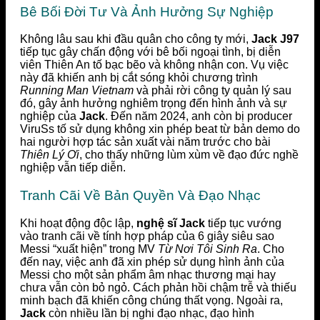
Bê Bối Đời Tư Và Ảnh Hưởng Sự Nghiệp
Không lâu sau khi đầu quân cho công ty mới,
Jack J97
tiếp tục gây chấn động với bê bối ngoại tình, bị diễn
viên Thiên An tố bạc bẽo và không nhận con. Vụ việc
này đã khiến anh bị cắt sóng khỏi chương trình
Running Man Vietnam
và phải rời công ty quản lý sau
đó, gây ảnh hưởng nghiêm trọng đến hình ảnh và sự
nghiệp của
Jack
. Đến năm 2024, anh còn bị producer
ViruSs tố sử dụng không xin phép beat từ bản demo do
hai người hợp tác sản xuất vài năm trước cho bài
Thiên Lý Ơi
, cho thấy những lùm xùm về đạo đức nghề
nghiệp vẫn tiếp diễn.
Tranh Cãi Về Bản Quyền Và Đạo Nhạc
Khi hoạt động độc lập,
nghệ sĩ Jack
tiếp tục vướng
vào tranh cãi về tính hợp pháp của 6 giây siêu sao
Messi “xuất hiện” trong MV
Từ Nơi Tôi Sinh Ra
. Cho
đến nay, việc anh đã xin phép sử dụng hình ảnh của
Messi cho một sản phẩm âm nhạc thương mại hay
chưa vẫn còn bỏ ngỏ. Cách phản hồi chậm trễ và thiếu
minh bạch đã khiến công chúng thất vọng. Ngoài ra,
Jack
còn nhiều lần bị nghi đạo nhạc, đạo hình