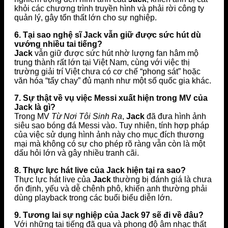
khỏi các chương trình truyền hình và phải rời công ty
quản lý, gây tổn thất lớn cho sự nghiệp.
6. Tại sao nghệ sĩ Jack vẫn giữ được sức hút dù
vướng nhiều tai tiếng?
Jack
vẫn giữ được sức hút nhờ lượng fan hâm mộ
trung thành rất lớn tại Việt Nam, cùng với việc thị
trường giải trí Việt chưa có cơ chế “phong sát” hoặc
văn hóa “tẩy chay” đủ mạnh như một số quốc gia khác.
7. Sự thật về vụ việc Messi xuất hiện trong MV của
Jack là gì?
Trong MV
Từ Nơi Tôi Sinh Ra
,
Jack
đã đưa hình ảnh
siêu sao bóng đá Messi vào. Tuy nhiên, tính hợp pháp
của việc sử dụng hình ảnh này cho mục đích thương
mại mà không có sự cho phép rõ ràng vẫn còn là một
dấu hỏi lớn và gây nhiều tranh cãi.
8. Thực lực hát live của Jack hiện tại ra sao?
Thực lực hát live của
Jack
thường bị đánh giá là chưa
ổn định, yếu và dễ chênh phô, khiến anh thường phải
dùng playback trong các buổi biểu diễn lớn.
9. Tương lai sự nghiệp của Jack 97 sẽ đi về đâu?
Với những tai tiếng đã qua và phong độ âm nhạc thất