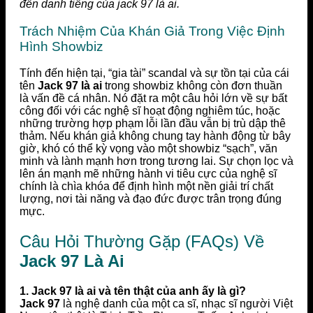
đến danh tiếng của jack 97 là ai.
Trách Nhiệm Của Khán Giả Trong Việc Định
Hình Showbiz
Tính đến hiện tại, “gia tài” scandal và sự tồn tại của cái
tên
Jack 97 là ai
trong showbiz không còn đơn thuần
là vấn đề cá nhân. Nó đặt ra một câu hỏi lớn về sự bất
công đối với các nghệ sĩ hoạt động nghiêm túc, hoặc
những trường hợp phạm lỗi lần đầu vẫn bị trù dập thê
thảm. Nếu khán giả không chung tay hành động từ bây
giờ, khó có thể kỳ vọng vào một showbiz “sạch”, văn
minh và lành mạnh hơn trong tương lai. Sự chọn lọc và
lên án mạnh mẽ những hành vi tiêu cực của nghệ sĩ
chính là chìa khóa để định hình một nền giải trí chất
lượng, nơi tài năng và đạo đức được trân trọng đúng
mực.
Câu Hỏi Thường Gặp (FAQs) Về
Jack 97 Là Ai
1. Jack 97 là ai và tên thật của anh ấy là gì?
Jack 97
là nghệ danh của một ca sĩ, nhạc sĩ người Việt