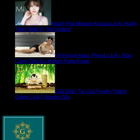
Khám Phá Minami Aizawa Là Ai: Hành
Trình Ngôi Vị “Nữ Hoàng”
Võ Huỳnh Ngọc Phụng Là Ai: Toàn
Cảnh Tiểu Sử Hotgirl Pong Kyubi
Giải Đáp: Tác Giả Truyện Thánh
Gióng Là Ai? Nguồn Gốc
Về goldseasonnguyentuan.com