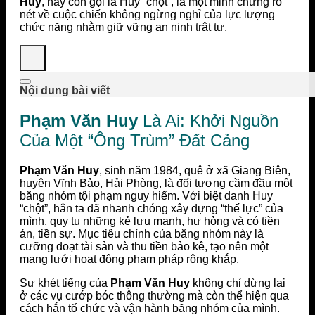
Huy
, hay còn gọi là Huy “chột”, là một minh chứng rõ
nét về cuộc chiến không ngừng nghỉ của lực lượng
chức năng nhằm giữ vững an ninh trật tự.
Nội dung bài viết
Phạm Văn Huy
Là Ai: Khởi Nguồn
Của Một “Ông Trùm” Đất Cảng
Phạm Văn Huy
, sinh năm 1984, quê ở xã Giang Biên,
huyện Vĩnh Bảo, Hải Phòng, là đối tượng cầm đầu một
băng nhóm tội phạm nguy hiểm. Với biệt danh Huy
“chột”, hắn ta đã nhanh chóng xây dựng “thế lực” của
mình, quy tụ những kẻ lưu manh, hư hỏng và có tiền
án, tiền sự. Mục tiêu chính của băng nhóm này là
cưỡng đoạt tài sản và thu tiền bảo kê, tạo nên một
mạng lưới hoạt động phạm pháp rộng khắp.
Sự khét tiếng của
Phạm Văn Huy
không chỉ dừng lại
ở các vụ cướp bóc thông thường mà còn thể hiện qua
cách hắn tổ chức và vận hành băng nhóm của mình.