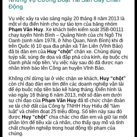
Động
Vụ việc xảy ra vào sáng ngày 20 tháng 8 năm 2013 là
một ví dụ điển hình cho sự táo tợn của băng nhóm
Phạm Văn Huy
. Xe khách biển kiểm soát 35B-00111
chạy tuyến Ninh Bình – Quảng Ninh của chị Ngô Thị
Oanh (sinh năm 1978, ở Nho Quan, Ninh Bình) khi đi
trên Quốc lộ 10 qua địa phận xã Tân Liên (Vĩnh Bảo)
đã bị đàn em của
Huy “chột”
chặn xe. Chúng dùng
tuýp sắt, súng đe dọa và đập phá cửa kính, ép buộc chị
Oanh phải nộp tiền. Vụ việc này sau đó đã được nạn
nhân trình báo lên Công an huyện Vĩnh Bảo.
Không chỉ dừng lại ở việc chặn xe khách,
Huy “chột”
còn chỉ đạo đàn em tìm đến các doanh nghiệp vận tải
để ép buộc nộp tiền bảo kê hàng tháng. Điển hình là
vào ngày 16 tháng 6 năm 2013, một số đàn em dưới
sự chỉ đạo của
Phạm Văn Huy
đã tổ chức chặn đoàn
xe tải chở đất của Công ty TNHH Huy Hiếu để “làm
luật” và chiếm đoạt 25 triệu đồng. Số tiền này sau đó
được
Huy “chột”
chia chác cho đàn em và giữ lại một
phần lớn để tiêu xài cá nhân, cho thấy quy mô và tính
chất chuyên nghiệp trong hoạt động tội phạm của
chúng.