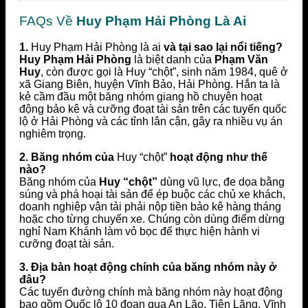
FAQs Về
Huy Phạm Hải Phòng Là Ai
1.
Huy Phạm Hải Phòng là ai
và tại sao lại nổi tiếng?
Huy Phạm Hải Phòng
là biệt danh của
Phạm Văn
Huy
, còn được gọi là Huy “chột”, sinh năm 1984, quê ở
xã Giang Biên, huyện Vĩnh Bảo, Hải Phòng. Hắn ta là
kẻ cầm đầu một băng nhóm giang hồ chuyên hoạt
động bảo kê và cưỡng đoạt tài sản trên các tuyến quốc
lộ ở Hải Phòng và các tỉnh lân cận, gây ra nhiều vụ án
nghiêm trọng.
2. Băng nhóm của
Huy “chột”
hoạt động như thế
nào?
Băng nhóm của
Huy “chột”
dùng vũ lực, đe dọa bằng
súng và phá hoại tài sản để ép buộc các chủ xe khách,
doanh nghiệp vận tải phải nộp tiền bảo kê hàng tháng
hoặc cho từng chuyến xe. Chúng còn dùng điểm dừng
nghỉ Nam Khánh làm vỏ bọc để thực hiện hành vi
cưỡng đoạt tài sản.
3. Địa bàn hoạt động chính của băng nhóm này ở
đâu?
Các tuyến đường chính mà băng nhóm này hoạt động
bao gồm Quốc lộ 10 đoạn qua An Lão, Tiên Lãng, Vĩnh