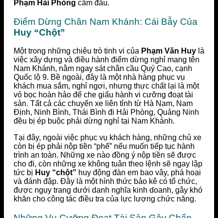
Phạm Hải Phòng
cầm đầu.
Điểm Dừng Chân Nam Khánh: Cái Bẫy Của
Huy “Chột”
Một trong những chiêu trò tinh vi của
Phạm Văn Huy
là
việc xây dựng và điều hành điểm dừng nghỉ mang tên
Nam Khánh, nằm ngay sát chân cầu Quý Cao, cạnh
Quốc lộ 9. Bề ngoài, đây là một nhà hàng phục vụ
khách mua sắm, nghỉ ngơi, nhưng thực chất lại là một
vỏ bọc hoàn hảo để che giấu hành vi cưỡng đoạt tài
sản. Tất cả các chuyến xe liên tỉnh từ Hà Nam, Nam
Định, Ninh Bình, Thái Bình đi Hải Phòng, Quảng Ninh
đều bị ép buộc phải dừng nghỉ tại Nam Khánh.
Tại đây, ngoài việc phục vụ khách hàng, những chủ xe
còn bị ép phải nộp tiền “phế” nếu muốn tiếp tục hành
trình an toàn. Những xe nào đồng ý nộp tiền sẽ được
cho đi, còn những xe không tuân theo lệnh sẽ ngay lập
tức bị
Huy “chột”
huy động đàn em bao vây, phá hoại
và đánh đập. Đây là một hình thức bảo kê có tổ chức,
được ngụy trang dưới danh nghĩa kinh doanh, gây khó
khăn cho công tác điều tra của lực lượng chức năng.
Những Vụ Cưỡng Đoạt Tài Sản Gây Chấn