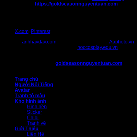
Website:
https://goldseasonnguyentuan.com
Địa chỉ 1: 47 Nguyễn Tuân, Thanh Xuân, Hà Nội
Địa chỉ 2: 217 Cầu Giấy, quận Cầu Giấy, Hà Nội
SĐT: 036 986 057
Gmail:goldseasonnguyentuancom@gmail.com
X.com
,
Pinterest
Đối Tác:
anhhayday.com
khám phá kho ảnh đẹp,
Aaphoto.vn
cộng đồng sưu tầm hình ảnh chất,
hoccosplay.edu.vn
học
kiến thức cosplay
Bản Quyền Thuộc Về ©
goldseasonnguyentuan.com
All
rights reserved
Trang chủ
Người Nổi Tiếng
Avatar
Tranh tô màu
Kho hình ảnh
Hình nền
Sticker
Chibi
Tranh vẽ
Giới Thiệu
Liên Hệ