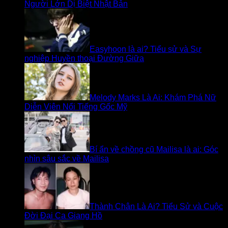
Người Lớn Dị Biệt Nhật Bản
Easyhoon là ai? Tiểu sử và Sự
nghiệp Huyền thoại Đường Giữa
Melody Marks Là Ai: Khám Phá Nữ
Diễn Viên Nổi Tiếng Gốc Mỹ
Bí ẩn về chồng cũ Mailisa là ai: Góc
nhìn sâu sắc về Mailisa
Thành Chân Là Ai? Tiểu Sử và Cuộc
Đời Đại Ca Giang Hồ