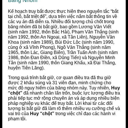
Băng Nhóm
Kế hoạch truy bắt được thực hiện theo nguyên tắc “bắt
tại chỗ, bắt triệt để”, dựa trên việc nắm bắt thông tin về
các vụ án đã diễn ra. Nhiều đối tượng chủ chốt trong
băng nhóm đã bị bắt giữ, bao gồm Lương Văn Viết
(sinh năm 1992, thôn Bắc Hải), Phạm Văn Thắng (sinh
năm 1992, thôn An Ngoại, xã Tân Liên), Nguyễn Văn
Khoa (sinh năm 1989), Bùi Đức Lộc (sinh năm 1990,
cùng ở xã Vĩnh Phong), Ngô Văn Thắng (sinh năm
1965, thôn Lác, Giang Biên), Trần Tuấn Anh (sinh năm
1986, thôn Đan Điền, xã Dũng Tiến) và Nguyễn Minh
Tân (sinh năm 1990, thôn Giang Khẩu, xã Đại Thắng,
huyện Tiên Lãng).
Trong quá trình bắt giữ, cơ quan điều tra đã thu giữ
được 2 khẩu súng và 31 viên đạn, minh chứng cho
mức độ nguy hiểm của băng nhóm này. Tuy nhiên,
Huy
“chột”
đã nhanh chân lẩn trốn, buộc lực lượng điều tra
phải tiếp tục mở rộng chuyên án và áp dụng nhiều biện
pháp nghiệp vụ khác để truy bắt. Lời khai từ các đối
tượng bị bắt giữ đã làm rõ thêm nhiều vụ cưỡng chế và
vai trò của
Huy “chột”
trong việc chỉ đạo các hành vi
phạm tội.