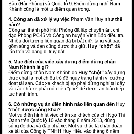
Bảo (Hải Phòng) và Quốc lộ 9. Điểm dừng nghỉ Nam
Khánh cũng là một tụ điểm quan trọng.
4. Công an đã xử lý vụ việc
Phạm Văn Huy
như thế
nào?
Công an thành phố Hải Phòng đã lập chuyên án, chỉ
đạo Phòng PC45 và Công an huyện Vĩnh Bảo điều tra.
Nhiều đối tượng liên quan đã bị bắt giữ, tang vật bao
gồm súng và đạn cũng được thu giữ.
Huy “chột”
đã
lẩn trốn và đang bị truy bắt.
5. Mục đích của việc xây dựng điểm dừng chân
Nam Khánh là gì?
Điểm dừng chân Nam Khánh do
Huy “chột”
xây dựng
thực chất là một chiêu trò để ngụy trang hành vi cưỡng
đoạt tài sản. Các xe khách bị ép phải dừng nghỉ tại đây,
và các chủ xe phải nộp tiền “phế” để được an toàn tiếp
tục hành trình.
6. Có những vụ án điển hình nào liên quan đến
Huy
“chột”
được công khai?
Một vụ điển hình là việc chặn xe khách của chị Ngô Thị
Oanh trên Quốc lộ 10 vào tháng 8 năm 2013, dùng
súng đe dọa và đập phá xe. Một vụ khác là chặn đoàn
xe tải của Công ty TNHH Huy Hiếu vào tháng 6 năm