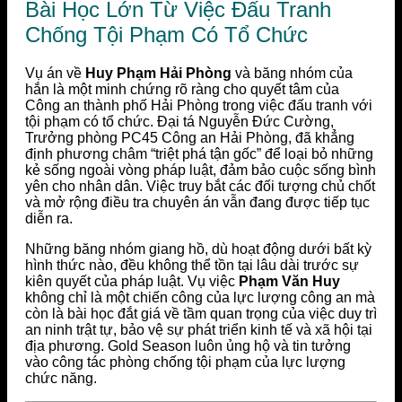
Bài Học Lớn Từ Việc Đấu Tranh
Chống Tội Phạm Có Tổ Chức
Vụ án về
Huy Phạm Hải Phòng
và băng nhóm của
hắn là một minh chứng rõ ràng cho quyết tâm của
Công an thành phố Hải Phòng trong việc đấu tranh với
tội phạm có tổ chức. Đại tá Nguyễn Đức Cường,
Trưởng phòng PC45 Công an Hải Phòng, đã khẳng
định phương châm “triệt phá tận gốc” để loại bỏ những
kẻ sống ngoài vòng pháp luật, đảm bảo cuộc sống bình
yên cho nhân dân. Việc truy bắt các đối tượng chủ chốt
và mở rộng điều tra chuyên án vẫn đang được tiếp tục
diễn ra.
Những băng nhóm giang hồ, dù hoạt động dưới bất kỳ
hình thức nào, đều không thể tồn tại lâu dài trước sự
kiên quyết của pháp luật. Vụ việc
Phạm Văn Huy
không chỉ là một chiến công của lực lượng công an mà
còn là bài học đắt giá về tầm quan trọng của việc duy trì
an ninh trật tự, bảo vệ sự phát triển kinh tế và xã hội tại
địa phương. Gold Season luôn ủng hộ và tin tưởng
vào công tác phòng chống tội phạm của lực lượng
chức năng.