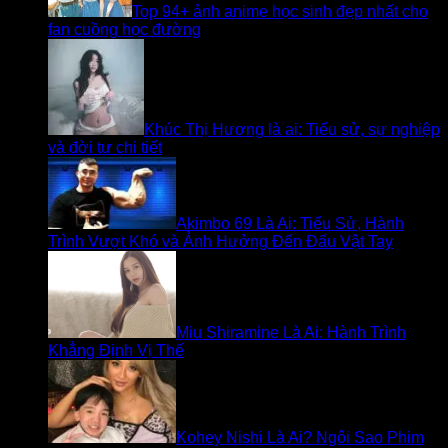
Top 94+ ảnh anime học sinh đẹp nhất cho
fan cuồng học đường
Khúc Thị Hương là ai: Tiểu sử, sự nghiệp
và đời tư chi tiết
Akimbo 69 Là Ai: Tiểu Sử, Hành
Trình Vượt Khó và Ảnh Hưởng Đến Đấu Vật Tay
Miu Shiramine Là Ai: Hành Trình
Khẳng Định Vị Thế
Kohey Nishi Là Ai? Ngôi Sao Phim