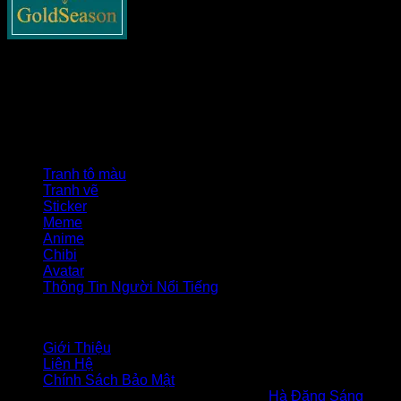
Goldseasonnguyentuan.com
– Thông tin cập nhật về bất
động sản cho tất cả các bạn. Chia sẻ tất cả những gì liên
quan tới lĩnh vực này như xây dựng, pháp lý nhà đất, phong
thủy và các tin tức nổi bật khác.
Danh mục
Tranh tô màu
Tranh vẽ
Sticker
Meme
Anime
Chibi
Avatar
Thông Tin Người Nổi Tiếng
Liên hệ
Giới Thiệu
Liên Hệ
Chính Sách Bảo Mật
Chịu trách nhiệm nội dung: Tác giả
Hà Đăng Sáng