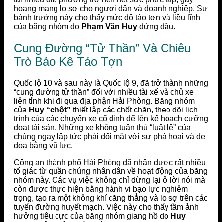
hoang mang lo sợ cho người dân và doanh nghiệp. Sự
bành trướng này cho thấy mức độ táo tợn và liều lĩnh
của băng nhóm do
Phạm Văn Huy
đứng đầu.
Cung Đường “Tử Thần” Và Chiêu
Trò Bảo Kê Táo Tợn
Quốc lộ 10 và sau này là Quốc lộ 9, đã trở thành những
“cung đường tử thần” đối với nhiều tài xế và chủ xe
liên tỉnh khi đi qua địa phận Hải Phòng. Băng nhóm
của
Huy “chột”
thiết lập các chốt chặn, theo dõi lịch
trình của các chuyến xe cố định để lên kế hoạch cưỡng
đoạt tài sản. Những xe không tuân thủ “luật lệ” của
chúng ngay lập tức phải đối mặt với sự phá hoại và đe
dọa bằng vũ lực.
Công an thành phố Hải Phòng đã nhận được rất nhiều
tố giác từ quần chúng nhân dân về hoạt động của băng
nhóm này. Các vụ việc không chỉ dừng lại ở lời nói mà
còn được thực hiện bằng hành vi bạo lực nghiêm
trọng, tạo ra một không khí căng thẳng và lo sợ trên các
tuyến đường huyết mạch. Việc này cho thấy tầm ảnh
hưởng tiêu cực của băng nhóm giang hồ do
Huy