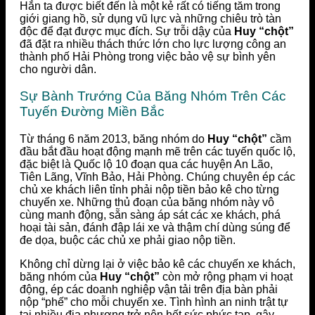
Hắn ta được biết đến là một kẻ rất có tiếng tăm trong
giới giang hồ, sử dụng vũ lực và những chiêu trò tàn
độc để đạt được mục đích. Sự trỗi dậy của
Huy “chột”
đã đặt ra nhiều thách thức lớn cho lực lượng công an
thành phố Hải Phòng trong việc bảo vệ sự bình yên
cho người dân.
Sự Bành Trướng Của Băng Nhóm Trên Các
Tuyến Đường Miền Bắc
Từ tháng 6 năm 2013, băng nhóm do
Huy “chột”
cầm
đầu bắt đầu hoạt động mạnh mẽ trên các tuyến quốc lộ,
đặc biệt là Quốc lộ 10 đoạn qua các huyện An Lão,
Tiên Lãng, Vĩnh Bảo, Hải Phòng. Chúng chuyên ép các
chủ xe khách liên tỉnh phải nộp tiền bảo kê cho từng
chuyến xe. Những thủ đoạn của băng nhóm này vô
cùng manh động, sẵn sàng áp sát các xe khách, phá
hoại tài sản, đánh đập lái xe và thậm chí dùng súng để
đe dọa, buộc các chủ xe phải giao nộp tiền.
Không chỉ dừng lại ở việc bảo kê các chuyến xe khách,
băng nhóm của
Huy “chột”
còn mở rộng phạm vi hoạt
động, ép các doanh nghiệp vận tải trên địa bàn phải
nộp “phế” cho mỗi chuyến xe. Tình hình an ninh trật tự
tại nhiều địa phương trở nên hết sức phức tạp, gây