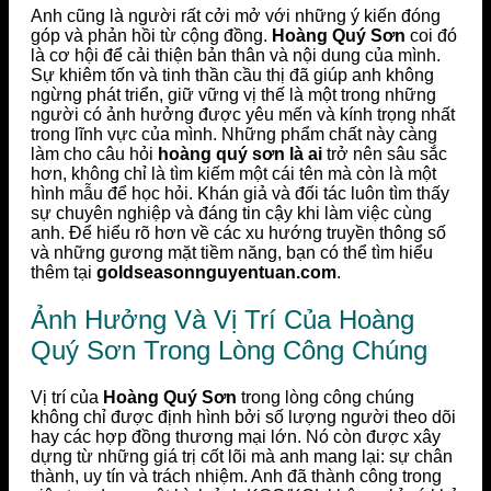
Anh cũng là người rất cởi mở với những ý kiến đóng
góp và phản hồi từ cộng đồng.
Hoàng Quý Sơn
coi đó
là cơ hội để cải thiện bản thân và nội dung của mình.
Sự khiêm tốn và tinh thần cầu thị đã giúp anh không
ngừng phát triển, giữ vững vị thế là một trong những
người có ảnh hưởng được yêu mến và kính trọng nhất
trong lĩnh vực của mình. Những phẩm chất này càng
làm cho câu hỏi
hoàng quý sơn là ai
trở nên sâu sắc
hơn, không chỉ là tìm kiếm một cái tên mà còn là một
hình mẫu để học hỏi. Khán giả và đối tác luôn tìm thấy
sự chuyên nghiệp và đáng tin cậy khi làm việc cùng
anh. Để hiểu rõ hơn về các xu hướng truyền thông số
và những gương mặt tiềm năng, bạn có thể tìm hiểu
thêm tại
goldseasonnguyentuan.com
.
Ảnh Hưởng Và Vị Trí Của Hoàng
Quý Sơn Trong Lòng Công Chúng
Vị trí của
Hoàng Quý Sơn
trong lòng công chúng
không chỉ được định hình bởi số lượng người theo dõi
hay các hợp đồng thương mại lớn. Nó còn được xây
dựng từ những giá trị cốt lõi mà anh mang lại: sự chân
thành, uy tín và trách nhiệm. Anh đã thành công trong