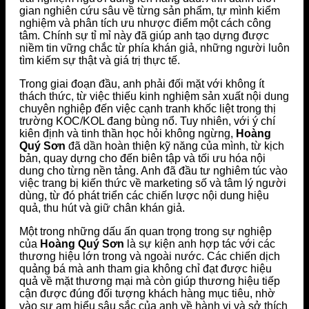
gian nghiên cứu sâu về từng sản phẩm, tự mình kiểm
nghiệm và phân tích ưu nhược điểm một cách công
tâm. Chính sự tỉ mỉ này đã giúp anh tạo dựng được
niềm tin vững chắc từ phía khán giả, những người luôn
tìm kiếm sự thật và giá trị thực tế.
Trong giai đoạn đầu, anh phải đối mặt với không ít
thách thức, từ việc thiếu kinh nghiệm sản xuất nội dung
chuyên nghiệp đến việc cạnh tranh khốc liệt trong thị
trường KOC/KOL đang bùng nổ. Tuy nhiên, với ý chí
kiên định và tinh thần học hỏi không ngừng,
Hoàng
Quý Sơn
đã dần hoàn thiện kỹ năng của mình, từ kịch
bản, quay dựng cho đến biên tập và tối ưu hóa nội
dung cho từng nền tảng. Anh đã đầu tư nghiêm túc vào
việc trang bị kiến thức về marketing số và tâm lý người
dùng, từ đó phát triển các chiến lược nội dung hiệu
quả, thu hút và giữ chân khán giả.
Một trong những dấu ấn quan trọng trong sự nghiệp
của
Hoàng Quý Sơn
là sự kiện anh hợp tác với các
thương hiệu lớn trong và ngoài nước. Các chiến dịch
quảng bá mà anh tham gia không chỉ đạt được hiệu
quả về mặt thương mại mà còn giúp thương hiệu tiếp
cận được đúng đối tượng khách hàng mục tiêu, nhờ
vào sự am hiểu sâu sắc của anh về hành vi và sở thích