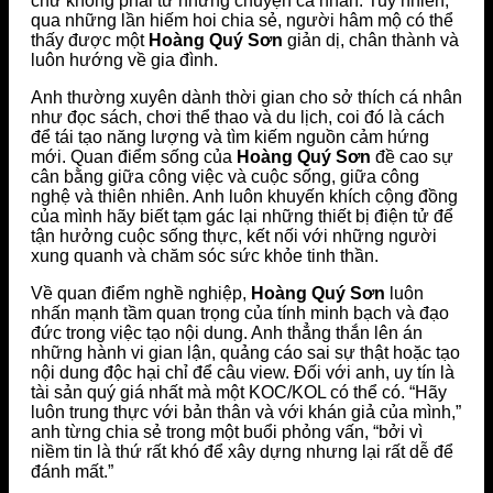
chứ không phải từ những chuyện cá nhân. Tuy nhiên,
qua những lần hiếm hoi chia sẻ, người hâm mộ có thể
thấy được một
Hoàng Quý Sơn
giản dị, chân thành và
luôn hướng về gia đình.
Anh thường xuyên dành thời gian cho sở thích cá nhân
như đọc sách, chơi thể thao và du lịch, coi đó là cách
để tái tạo năng lượng và tìm kiếm nguồn cảm hứng
mới. Quan điểm sống của
Hoàng Quý Sơn
đề cao sự
cân bằng giữa công việc và cuộc sống, giữa công
nghệ và thiên nhiên. Anh luôn khuyến khích cộng đồng
của mình hãy biết tạm gác lại những thiết bị điện tử để
tận hưởng cuộc sống thực, kết nối với những người
xung quanh và chăm sóc sức khỏe tinh thần.
Về quan điểm nghề nghiệp,
Hoàng Quý Sơn
luôn
nhấn mạnh tầm quan trọng của tính minh bạch và đạo
đức trong việc tạo nội dung. Anh thẳng thắn lên án
những hành vi gian lận, quảng cáo sai sự thật hoặc tạo
nội dung độc hại chỉ để câu view. Đối với anh, uy tín là
tài sản quý giá nhất mà một KOC/KOL có thể có. “Hãy
luôn trung thực với bản thân và với khán giả của mình,”
anh từng chia sẻ trong một buổi phỏng vấn, “bởi vì
niềm tin là thứ rất khó để xây dựng nhưng lại rất dễ để
đánh mất.”