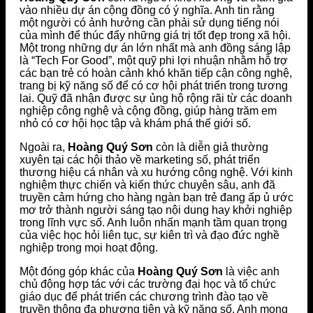
vào nhiều dự án cộng đồng có ý nghĩa. Anh tin rằng
một người có ảnh hưởng cần phải sử dụng tiếng nói
của mình để thúc đẩy những giá trị tốt đẹp trong xã hội.
Một trong những dự án lớn nhất mà anh đồng sáng lập
là “Tech For Good”, một quỹ phi lợi nhuận nhằm hỗ trợ
các bạn trẻ có hoàn cảnh khó khăn tiếp cận công nghệ,
trang bị kỹ năng số để có cơ hội phát triển trong tương
lai. Quỹ đã nhận được sự ủng hộ rộng rãi từ các doanh
nghiệp công nghệ và cộng đồng, giúp hàng trăm em
nhỏ có cơ hội học tập và khám phá thế giới số.
Ngoài ra,
Hoàng Quý Sơn
còn là diễn giả thường
xuyên tại các hội thảo về marketing số, phát triển
thương hiệu cá nhân và xu hướng công nghệ. Với kinh
nghiệm thực chiến và kiến thức chuyên sâu, anh đã
truyền cảm hứng cho hàng ngàn bạn trẻ đang ấp ủ ước
mơ trở thành người sáng tạo nội dung hay khởi nghiệp
trong lĩnh vực số. Anh luôn nhấn mạnh tầm quan trọng
của việc học hỏi liên tục, sự kiên trì và đạo đức nghề
nghiệp trong mọi hoạt động.
Một đóng góp khác của
Hoàng Quý Sơn
là việc anh
chủ động hợp tác với các trường đại học và tổ chức
giáo dục để phát triển các chương trình đào tạo về
truyền thông đa phương tiện và kỹ năng số. Anh mong