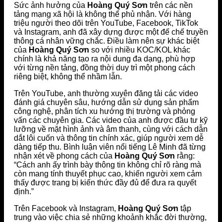
Sức ảnh hưởng của
Hoàng Quý Sơn
trên các nền
tảng mạng xã hội là không thể phủ nhận. Với hàng
triệu người theo dõi trên YouTube, Facebook, TikTok
và Instagram, anh đã xây dựng được một đế chế truyền
thông cá nhân vững chắc. Điều làm nên sự khác biệt
của
Hoàng Quý Sơn
so với nhiều KOC/KOL khác
chính là khả năng tạo ra nội dung đa dạng, phù hợp
với từng nền tảng, đồng thời duy trì một phong cách
riêng biệt, không thể nhầm lẫn.
Trên YouTube, anh thường xuyên đăng tải các video
đánh giá chuyên sâu, hướng dẫn sử dụng sản phẩm
công nghệ, phân tích xu hướng thị trường và phỏng
vấn các chuyên gia. Các video của anh được đầu tư kỹ
lưỡng về mặt hình ảnh và âm thanh, cùng với cách dẫn
dắt lôi cuốn và thông tin chính xác, giúp người xem dễ
dàng tiếp thu. Bình luận viên nổi tiếng Lê Minh đã từng
nhận xét về phong cách của
Hoàng Quý Sơn
rằng:
“Cách anh ấy trình bày thông tin không chỉ rõ ràng mà
còn mang tính thuyết phục cao, khiến người xem cảm
thấy được trang bị kiến thức đầy đủ để đưa ra quyết
định.”
Trên Facebook và Instagram,
Hoàng Quý Sơn
tập
trung vào việc chia sẻ những khoảnh khắc đời thường,