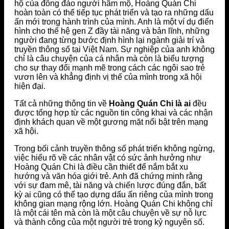
hộ của đông đảo người hâm mộ, Hoàng Quán Chi
hoàn toàn có thể tiếp tục phát triển và tạo ra những dấu
ấn mới trong hành trình của mình. Anh là một ví dụ điển
hình cho thế hệ gen Z đầy tài năng và bản lĩnh, những
người đang từng bước định hình lại ngành giải trí và
truyền thông số tại Việt Nam. Sự nghiệp của anh không
chỉ là câu chuyện của cá nhân mà còn là biểu tượng
cho sự thay đổi mạnh mẽ trong cách các ngôi sao trẻ
vươn lên và khẳng định vị thế của mình trong xã hội
hiện đại.
Tất cả những thông tin về
Hoàng Quán Chi là ai
đều
được tổng hợp từ các nguồn tin công khai và các nhận
định khách quan về một gương mặt nổi bật trên mạng
xã hội.
Trong bối cảnh truyền thông số phát triển không ngừng,
việc hiểu rõ về các nhân vật có sức ảnh hưởng như
Hoàng Quán Chi là điều cần thiết để nắm bắt xu
hướng và văn hóa giới trẻ. Anh đã chứng minh rằng
với sự đam mê, tài năng và chiến lược đúng đắn, bất
kỳ ai cũng có thể tạo dựng dấu ấn riêng của mình trong
không gian mạng rộng lớn. Hoàng Quán Chi không chỉ
là một cái tên mà còn là một câu chuyện về sự nỗ lực
và thành công của một người trẻ trong kỷ nguyên số.