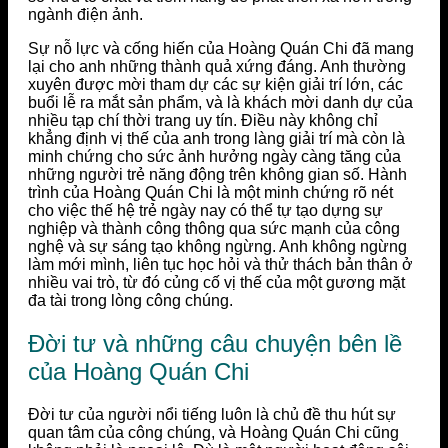
ngành điện ảnh.
Sự nỗ lực và cống hiến của Hoàng Quán Chi đã mang
lại cho anh những thành quả xứng đáng. Anh thường
xuyên được mời tham dự các sự kiện giải trí lớn, các
buổi lễ ra mắt sản phẩm, và là khách mời danh dự của
nhiều tạp chí thời trang uy tín. Điều này không chỉ
khẳng định vị thế của anh trong làng giải trí mà còn là
minh chứng cho sức ảnh hưởng ngày càng tăng của
những người trẻ năng động trên không gian số. Hành
trình của Hoàng Quán Chi là một minh chứng rõ nét
cho việc thế hệ trẻ ngày nay có thể tự tạo dựng sự
nghiệp và thành công thông qua sức mạnh của công
nghệ và sự sáng tạo không ngừng. Anh không ngừng
làm mới mình, liên tục học hỏi và thử thách bản thân ở
nhiều vai trò, từ đó củng cố vị thế của một gương mặt
đa tài trong lòng công chúng.
Đời tư và những câu chuyện bên lề
của Hoàng Quán Chi
Đời tư của người nổi tiếng luôn là chủ đề thu hút sự
quan tâm của công chúng, và Hoàng Quán Chi cũng