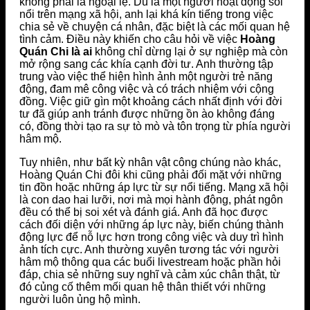
không phải là ngoại lệ. Dù là một người hoạt động sôi
nổi trên mạng xã hội, anh lại khá kín tiếng trong việc
chia sẻ về chuyện cá nhân, đặc biệt là các mối quan hệ
tình cảm. Điều này khiến cho câu hỏi về việc
Hoàng
Quán Chi là ai
không chỉ dừng lại ở sự nghiệp mà còn
mở rộng sang các khía cạnh đời tư. Anh thường tập
trung vào việc thể hiện hình ảnh một người trẻ năng
động, đam mê công việc và có trách nhiệm với cộng
đồng. Việc giữ gìn một khoảng cách nhất định với đời
tư đã giúp anh tránh được những ồn ào không đáng
có, đồng thời tạo ra sự tò mò và tôn trọng từ phía người
hâm mộ.
Tuy nhiên, như bất kỳ nhân vật công chúng nào khác,
Hoàng Quán Chi đôi khi cũng phải đối mặt với những
tin đồn hoặc những áp lực từ sự nổi tiếng. Mạng xã hội
là con dao hai lưỡi, nơi mà mọi hành động, phát ngôn
đều có thể bị soi xét và đánh giá. Anh đã học được
cách đối diện với những áp lực này, biến chúng thành
động lực để nỗ lực hơn trong công việc và duy trì hình
ảnh tích cực. Anh thường xuyên tương tác với người
hâm mộ thông qua các buổi livestream hoặc phần hỏi
đáp, chia sẻ những suy nghĩ và cảm xúc chân thật, từ
đó củng cố thêm mối quan hệ thân thiết với những
người luôn ủng hộ mình.