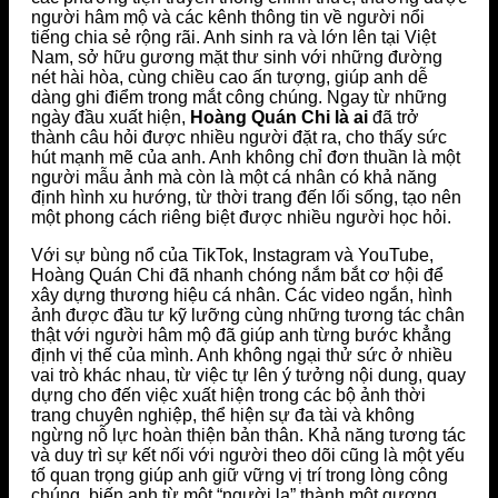
người hâm mộ và các kênh thông tin về người nổi
tiếng chia sẻ rộng rãi. Anh sinh ra và lớn lên tại Việt
Nam, sở hữu gương mặt thư sinh với những đường
nét hài hòa, cùng chiều cao ấn tượng, giúp anh dễ
dàng ghi điểm trong mắt công chúng. Ngay từ những
ngày đầu xuất hiện,
Hoàng Quán Chi là ai
đã trở
thành câu hỏi được nhiều người đặt ra, cho thấy sức
hút mạnh mẽ của anh. Anh không chỉ đơn thuần là một
người mẫu ảnh mà còn là một cá nhân có khả năng
định hình xu hướng, từ thời trang đến lối sống, tạo nên
một phong cách riêng biệt được nhiều người học hỏi.
Với sự bùng nổ của TikTok, Instagram và YouTube,
Hoàng Quán Chi đã nhanh chóng nắm bắt cơ hội để
xây dựng thương hiệu cá nhân. Các video ngắn, hình
ảnh được đầu tư kỹ lưỡng cùng những tương tác chân
thật với người hâm mộ đã giúp anh từng bước khẳng
định vị thế của mình. Anh không ngại thử sức ở nhiều
vai trò khác nhau, từ việc tự lên ý tưởng nội dung, quay
dựng cho đến việc xuất hiện trong các bộ ảnh thời
trang chuyên nghiệp, thể hiện sự đa tài và không
ngừng nỗ lực hoàn thiện bản thân. Khả năng tương tác
và duy trì sự kết nối với người theo dõi cũng là một yếu
tố quan trọng giúp anh giữ vững vị trí trong lòng công
chúng, biến anh từ một “người lạ” thành một gương