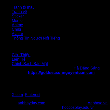
Tranh tô màu
Tranh vẽ
Sticker
Meme
Anime
Chibi
Avatar
Thông Tin Người Nổi Tiếng
Liên hệ
Giới Thiệu
Liên Hệ
Chính Sách Bảo Mật
Chịu trách nhiệm nội dung: Tác giả
Hà Đăng Sáng
Website:
https://goldseasonnguyentuan.com
Địa chỉ 1: 47 Nguyễn Tuân, Thanh Xuân, Hà Nội
Địa chỉ 2: 217 Cầu Giấy, quận Cầu Giấy, Hà Nội
SĐT: 036 986 057
Gmail:goldseasonnguyentuancom@gmail.com
X.com
,
Pinterest
Đối Tác:
anhhayday.com
khám phá kho ảnh đẹp,
Aaphoto.vn
cộng đồng sưu tầm hình ảnh chất,
hoccosplay.edu.vn
học