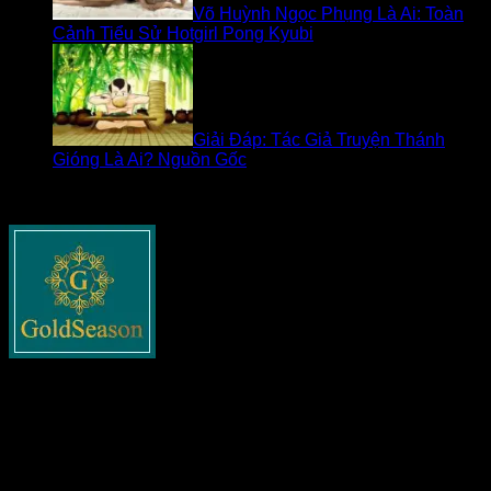
Võ Huỳnh Ngọc Phụng Là Ai: Toàn
Cảnh Tiểu Sử Hotgirl Pong Kyubi
Giải Đáp: Tác Giả Truyện Thánh
Gióng Là Ai? Nguồn Gốc
Về goldseasonnguyentuan.com
Goldseasonnguyentuan.com
– Thông tin cập nhật về bất
động sản cho tất cả các bạn. Chia sẻ tất cả những gì liên
quan tới lĩnh vực này như xây dựng, pháp lý nhà đất, phong
thủy và các tin tức nổi bật khác.
Danh mục