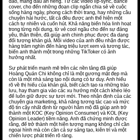
đáo, mang dấu ấn riêng. Từ các video lip-sync, dance
cover, cho đến những đoạn clip ngắn chia sẻ về cuộc
sống hàng ngày, phong cách thời trang, hay những câu
chuyện hài hước, tất cả đều được anh thể hiện một
cách tự nhiên và cuốn hút. Khả năng biến hóa linh hoạt
trong từng nội dung, từ vẻ cool ngầu cho đến sự đáng
yêu, thân thiện, đã giúp anh chinh phục được đa dạng
đối tượng khán giả. Mỗi video của anh đều nhận được
hàng trăm nghìn đến hàng triệu lượt xem và tương tác,
biến anh thành một trong những TikToker có ảnh
hưởng nhất.
Sự phát triển mạnh mẽ trên các nền tảng đã giúp
Hoàng Quán Chi không chỉ là một gương mặt đẹp mà
còn là một nhà sáng tạo nội dung có tư duy. Anh hiểu
rõ về thị hiếu của khán giả, biết cách tạo ra những trào
lưu, hay tham gia vào các xu hướng một cách khéo léo
để luôn giữ được sự tươi mới. Theo nhận định của các
chuyên gia marketing, khả năng tương tác cao và mức
độ tin cậy nhất định từ người hâm mộ đã giúp anh trở
thành một KOC (Key Opinion Consumer) và KOL (Key
Opinion Leader) tiềm năng. Anh đã chứng minh được
rằng, để trở thành một hiện tượng mạng không chỉ cần
ngoại hình mà còn cần cả sự sáng tạo, kiên trì và một
chiến lược phát triển rõ ràng.