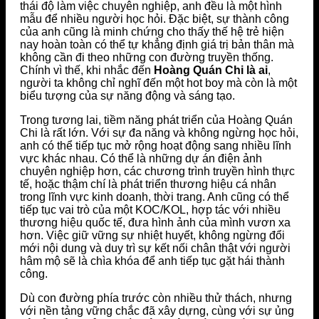
thái độ làm việc chuyên nghiệp, anh đều là một hình
mẫu để nhiều người học hỏi. Đặc biệt, sự thành công
của anh cũng là minh chứng cho thấy thế hệ trẻ hiện
nay hoàn toàn có thể tự khẳng định giá trị bản thân mà
không cần đi theo những con đường truyền thống.
Chính vì thế, khi nhắc đến
Hoàng Quán Chi là ai
,
người ta không chỉ nghĩ đến một hot boy mà còn là một
biểu tượng của sự năng động và sáng tạo.
Trong tương lai, tiềm năng phát triển của Hoàng Quán
Chi là rất lớn. Với sự đa năng và không ngừng học hỏi,
anh có thể tiếp tục mở rộng hoạt động sang nhiều lĩnh
vực khác nhau. Có thể là những dự án điện ảnh
chuyên nghiệp hơn, các chương trình truyền hình thực
tế, hoặc thậm chí là phát triển thương hiệu cá nhân
trong lĩnh vực kinh doanh, thời trang. Anh cũng có thể
tiếp tục vai trò của một KOC/KOL, hợp tác với nhiều
thương hiệu quốc tế, đưa hình ảnh của mình vươn xa
hơn. Việc giữ vững sự nhiệt huyết, không ngừng đổi
mới nội dung và duy trì sự kết nối chân thật với người
hâm mộ sẽ là chìa khóa để anh tiếp tục gặt hái thành
công.
Dù con đường phía trước còn nhiều thử thách, nhưng
với nền tảng vững chắc đã xây dựng, cùng với sự ủng