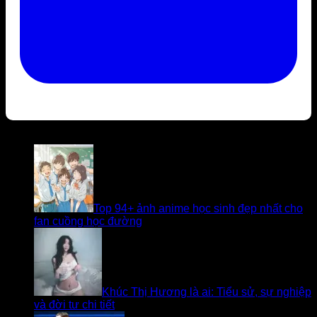
Bài viết liên quan
Top 94+ ảnh anime học sinh đẹp nhất cho
fan cuồng học đường
Khúc Thị Hương là ai: Tiểu sử, sự nghiệp
và đời tư chi tiết