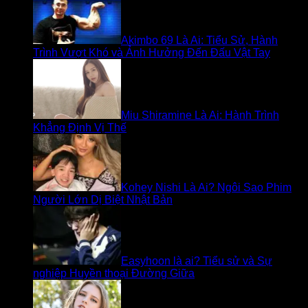
Akimbo 69 Là Ai: Tiểu Sử, Hành
Trình Vượt Khó và Ảnh Hưởng Đến Đấu Vật Tay
Miu Shiramine Là Ai: Hành Trình
Khẳng Định Vị Thế
Kohey Nishi Là Ai? Ngôi Sao Phim
Người Lớn Dị Biệt Nhật Bản
Easyhoon là ai? Tiểu sử và Sự
nghiệp Huyền thoại Đường Giữa