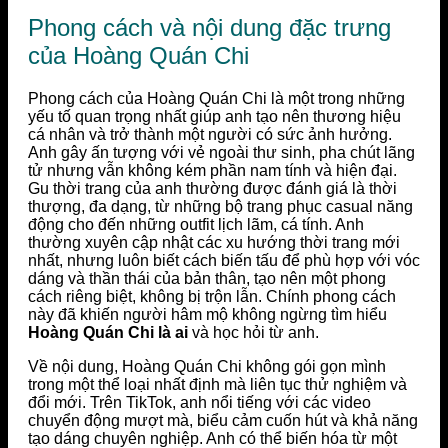
Phong cách và nội dung đặc trưng
của Hoàng Quán Chi
Phong cách của Hoàng Quán Chi là một trong những
yếu tố quan trọng nhất giúp anh tạo nên thương hiệu
cá nhân và trở thành một người có sức ảnh hưởng.
Anh gây ấn tượng với vẻ ngoài thư sinh, pha chút lãng
tử nhưng vẫn không kém phần nam tính và hiện đại.
Gu thời trang của anh thường được đánh giá là thời
thượng, đa dạng, từ những bộ trang phục casual năng
động cho đến những outfit lịch lãm, cá tính. Anh
thường xuyên cập nhật các xu hướng thời trang mới
nhất, nhưng luôn biết cách biến tấu để phù hợp với vóc
dáng và thần thái của bản thân, tạo nên một phong
cách riêng biệt, không bị trộn lẫn. Chính phong cách
này đã khiến người hâm mộ không ngừng tìm hiểu
Hoàng Quán Chi là ai
và học hỏi từ anh.
Về nội dung, Hoàng Quán Chi không gói gọn mình
trong một thể loại nhất định mà liên tục thử nghiệm và
đổi mới. Trên TikTok, anh nổi tiếng với các video
chuyển động mượt mà, biểu cảm cuốn hút và khả năng
tạo dáng chuyên nghiệp. Anh có thể biến hóa từ một