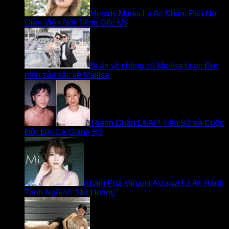
Melody Marks Là Ai: Khám Phá Nữ
Diễn Viên Nổi Tiếng Gốc Mỹ
Bí ẩn về chồng cũ Mailisa là ai: Góc
nhìn sâu sắc về Mailisa
Thành Chân Là Ai? Tiểu Sử và Cuộc
Đời Đại Ca Giang Hồ
Khám Phá Minami Aizawa Là Ai: Hành
Trình Ngôi Vị “Nữ Hoàng”