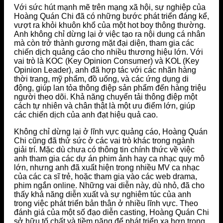
Với sức hút mạnh mẽ trên mạng xã hội, sự nghiệp của
Hoàng Quán Chi đã có những bước phát triển đáng kể,
vượt ra khỏi khuôn khổ của một hot boy thông thường.
Anh không chỉ dừng lại ở việc tạo ra nội dung cá nhân
mà còn trở thành gương mặt đại diện, tham gia các
chiến dịch quảng cáo cho nhiều thương hiệu lớn. Với
vai trò là KOC (Key Opinion Consumer) và KOL (Key
Opinion Leader), anh đã hợp tác với các nhãn hàng
thời trang, mỹ phẩm, đồ uống, và các ứng dụng di
động, giúp lan tỏa thông điệp sản phẩm đến hàng triệu
người theo dõi. Khả năng chuyển tải thông điệp một
cách tự nhiên và chân thật là một ưu điểm lớn, giúp
các chiến dịch của anh đạt hiệu quả cao.
Không chỉ dừng lại ở lĩnh vực quảng cáo, Hoàng Quán
Chi cũng đã thử sức ở các vai trò khác trong ngành
giải trí. Mặc dù chưa có thông tin chính thức về việc
anh tham gia các dự án phim ảnh hay ca nhạc quy mô
lớn, nhưng anh đã xuất hiện trong nhiều MV ca nhạc
của các ca sĩ trẻ, hoặc tham gia vào các web drama,
phim ngắn online. Những vai diễn này, dù nhỏ, đã cho
thấy khả năng diễn xuất và sự nghiêm túc của anh
trong việc phát triển bản thân ở nhiều lĩnh vực. Theo
đánh giá của một số đạo diễn casting, Hoàng Quán Chi
sở hữu tố chất và tiềm năng để phát triển xa hơn trong