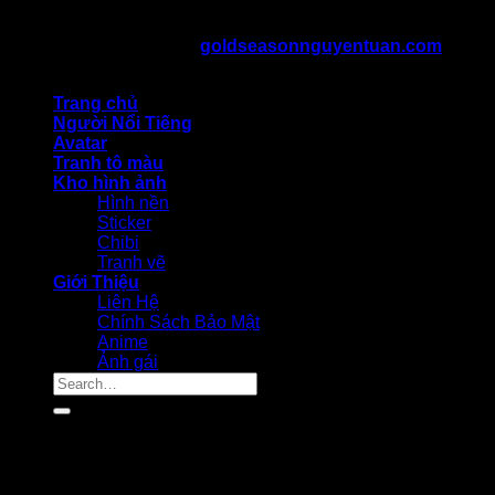
kiến thức cosplay
Bản Quyền Thuộc Về ©
goldseasonnguyentuan.com
All
rights reserved
Trang chủ
Người Nổi Tiếng
Avatar
Tranh tô màu
Kho hình ảnh
Hình nền
Sticker
Chibi
Tranh vẽ
Giới Thiệu
Liên Hệ
Chính Sách Bảo Mật
Anime
Ảnh gái