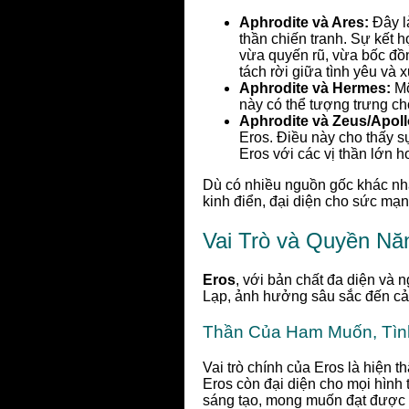
Aphrodite và Ares:
Đây là
thần chiến tranh. Sự kết 
vừa quyến rũ, vừa bốc đồn
tách rời giữa tình yêu và
Aphrodite và Hermes:
Mộ
này có thể tượng trưng cho
Aphrodite và Zeus/Apoll
Eros. Điều này cho thấy s
Eros với các vị thần lớn h
Dù có nhiều nguồn gốc khác nh
kinh điển, đại diện cho sức mạ
Vai Trò và Quyền Nă
Eros
, với bản chất đa diện và 
Lạp, ảnh hưởng sâu sắc đến cả 
Thần Của Ham Muốn, Tìn
Vai trò chính của Eros là hiện 
Eros còn đại diện cho mọi hình
sáng tạo, mong muốn đạt được c