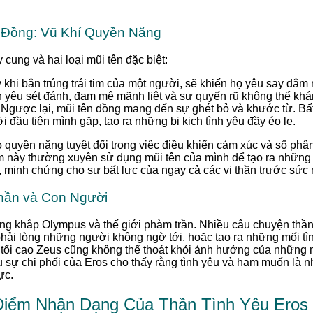
.
 Đồng: Vũ Khí Quyền Năng
 cung và hai loại mũi tên đặc biệt:
 khi bắn trúng trái tim của một người, sẽ khiến họ yêu say đắm 
h yêu sét đánh, đam mê mãnh liệt và sự quyến rũ không thể khá
Ngược lại, mũi tên đồng mang đến sự ghét bỏ và khước từ. Bất 
 đầu tiên mình gặp, tạo ra những bi kịch tình yêu đầy éo le.
ó quyền năng tuyệt đối trong việc điều khiển cảm xúc và số phận
 này thường xuyên sử dụng mũi tên của mình để tạo ra những 
c, minh chứng cho sự bất lực của ngay cả các vị thần trước sức
hần và Con Người
g khắp Olympus và thế giới phàm trần. Nhiều câu chuyện thần 
 phải lòng những người không ngờ tới, hoặc tạo ra những mối tì
n tối cao Zeus cũng không thể thoát khỏi ảnh hưởng của những m
u sự chi phối của Eros cho thấy rằng tình yêu và ham muốn là
ực.
Điểm Nhận Dạng Của Thần Tình Yêu Eros