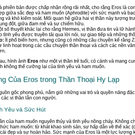
 phiên bản được chấp nhận rộng rãi nhất, cho rằng Eros là con 
hợp giữa sắc đẹp và ham muốn (Aphrodite) với sức mạnh và bạo
g và khó kiểm soát. Mối quan hệ giữa hai vị thần này tượng tr
 xung đột, giữa đam mê và sự chiếm hữu.
t số thuyết khác lại cho rằng Hermes, vị thần đưa tin và lữ hàn
 tình yêu được truyền tải qua lời nói, sự giao tiếp và những thô
o:
Ít phổ biến hơn, nhưng cũng có những câu chuyện kể rằng Z
ự linh hoạt trong các câu chuyện thần thoại và cách các nền vă
ơn.
au, hình ảnh
Eros
như một vị thần trẻ tuổi, có cánh và mang cu
nh không thể cưỡng lại của tình yêu và ham muốn.
ng Của Eros trong Thần Thoại Hy Lạp
nguồn gốc phong phú, nắm giữ những vai trò và quyền năng đặc b
các vị thần lẫn con người.
h Yêu và Sức Hút
thân của ham muốn nguyên thủy và tình yêu nồng cháy. Không chỉ
 thức ham muốn: từ khát khao sinh sản, sự hấp dẫn về thể xác 
ái đẹp và sự hoàn hảo. Sức mạnh của Eros là một lực lượng k