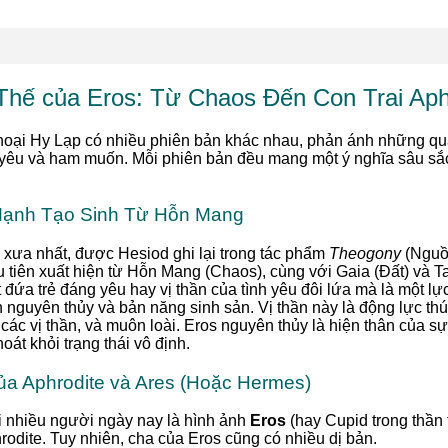
hế của Eros: Từ Chaos Đến Con Trai Aph
thoại Hy Lạp có nhiều phiên bản khác nhau, phản ánh những q
h yêu và ham muốn. Mỗi phiên bản đều mang một ý nghĩa sâu sắ
Mạnh Tạo Sinh Từ Hỗn Mang
 xưa nhất, được Hesiod ghi lại trong tác phẩm
Theogony
(Nguồn
u tiên xuất hiện từ Hỗn Mang (Chaos), cùng với Gaia (Đất) và Ta
 đứa trẻ đáng yêu hay vị thần của tình yêu đôi lứa mà là một l
nguyên thủy và bản năng sinh sản. Vị thần này là động lực thúc
i, các vị thần, và muôn loài. Eros nguyên thủy là hiện thân của 
oát khỏi trạng thái vô định.
ủa Aphrodite và Ares (Hoặc Hermes)
i nhiều người ngày nay là hình ảnh
Eros
(hay Cupid trong thần 
rodite. Tuy nhiên, cha của Eros cũng có nhiều dị bản.