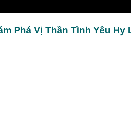
uyền Năng
hám Phá Vị Thần Tình Yêu Hy