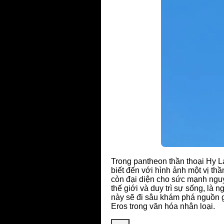
Trong pantheon thần thoại Hy 
biết đến với hình ảnh một vị th
còn đại diện cho sức mạnh nguy
thế giới và duy trì sự sống, là 
này sẽ đi sâu khám phá nguồn g
Eros trong văn hóa nhân loại.