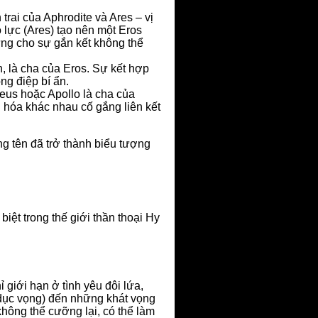
trai của Aphrodite và Ares – vị
 lực (Ares) tạo nên một Eros
ưng cho sự gắn kết không thể
h, là cha của Eros. Sự kết hợp
ng điệp bí ẩn.
eus hoặc Apollo là cha của
n hóa khác nhau cố gắng liên kết
ng tên đã trở thành biểu tượng
iệt trong thế giới thần thoại Hy
 giới hạn ở tình yêu đôi lứa,
(dục vọng) đến những khát vọng
hông thể cưỡng lại, có thể làm