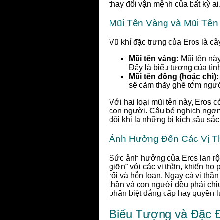
thay đổi vận mệnh của bất kỳ ai
Mũi Tên Vàng và Mũi Tên
Vũ khí đặc trưng của Eros là cây
Mũi tên vàng:
Mũi tên này
Đây là biểu tượng của tìn
Mũi tên đồng (hoặc chì):
sẽ cảm thấy ghê tởm người
Với hai loại mũi tên này, Eros c
con người. Cậu bé nghịch ngợm
đôi khi là những bi kịch sâu sắ
Ảnh Hưởng Đến Các Vị T
Sức ảnh hưởng của Eros lan rộn
giỡn” với các vị thần, khiến họ
rối và hỗn loạn. Ngay cả vị thầ
thần và con người đều phải chị
phân biệt đẳng cấp hay quyền l
Biểu Tượng và Đặc 