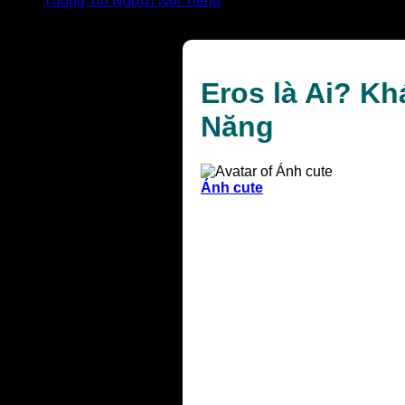
Thông Tin Người Nổi Tiếng
Eros là Ai? Khám Phá Vị Thần Tình Yêu Hy Lạp Đầy Q
Eros là Ai? K
Năng
Ánh cute