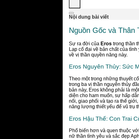
Nội dung bài viết
Nguồn Gốc và Thân T
Sự ra đời của
Eros
trong thần 
Lạp cổ đại về bản chất của tìn
về vị thần quyền năng này.
Eros Nguyên Thủy: Sức 
Theo một trong những thuyết cổ
trong ba vị thần nguyên thủy đầ
bản này, Eros không phải là một
diện cho ham muốn, sự hấp dẫn 
nối, giao phối và tạo ra thế giớ
năng lượng thiết yếu để vũ trụ th
Eros Hậu Thế: Con Trai C
Phổ biến hơn và quen thuộc vớ
nữ thần tình yêu và sắc đẹp Aph