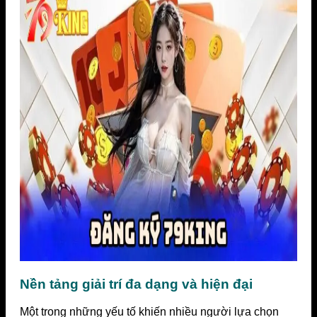
Nền tảng giải trí đa dạng và hiện đại
Một trong những yếu tố khiến nhiều người lựa chọn