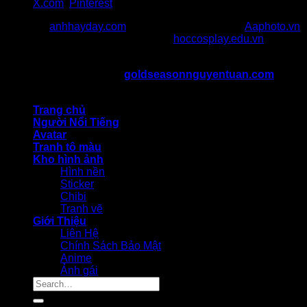
X.com
,
Pinterest
Đối Tác:
anhhayday.com
khám phá kho ảnh đẹp,
Aaphoto.vn
cộng đồng sưu tầm hình ảnh chất,
hoccosplay.edu.vn
học
kiến thức cosplay
Bản Quyền Thuộc Về ©
goldseasonnguyentuan.com
All
rights reserved
Trang chủ
Người Nổi Tiếng
Avatar
Tranh tô màu
Kho hình ảnh
Hình nền
Sticker
Chibi
Tranh vẽ
Giới Thiệu
Liên Hệ
Chính Sách Bảo Mật
Anime
Ảnh gái