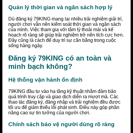
Quản lý thời gian và ngân sách hợp lý
Dù đăng ký 79KING mang lại nhiều trải nghiệm giải trí,
người chơi vẫn nên kiểm soát thời gian và ngân sách
của mình. Việc tham gia với tâm lý thoải mái và kế
hoạch rõ ràng sẽ giúp trải nghiệm trở nên tích cực hơn.
Đây cũng là cách để duy trì sự cân bằng trong cuộc
sống hàng ngày.
Đăng ký 79KING có an toàn và
minh bạch không?
Hệ thống vận hành ổn định
79KING đầu tư vào hạ tầng kỹ thuật nhằm đảm bảo
quá trình truy cập và giao dịch diễn ra mượt mà. Các
thao tác đăng ký, đăng nhập và trải nghiệm đều được
tối ưu để giảm thiểu lỗi phát sinh. Điều này góp phần
nâng cao sự tin tưởng của người chơi.
Chính sách bảo vệ người dùng rõ ràng