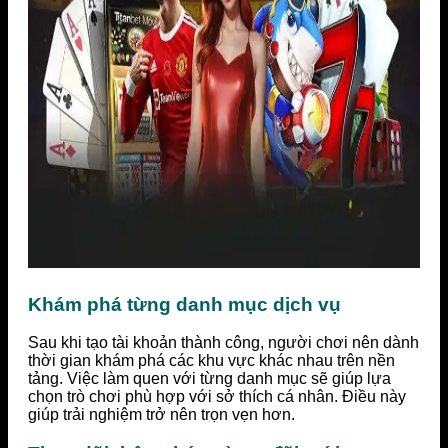
Khám phá từng danh mục dịch vụ
Sau khi tạo tài khoản thành công, người chơi nên dành
thời gian khám phá các khu vực khác nhau trên nền
tảng. Việc làm quen với từng danh mục sẽ giúp lựa
chọn trò chơi phù hợp với sở thích cá nhân. Điều này
giúp trải nghiệm trở nên trọn vẹn hơn.