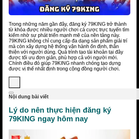
Trong những năm gần đây, đăng ký 79KING trở thành
từ khóa được nhiều người chơi cá cược trực tuyến tìm
kiếm nhờ sự phát triển mạnh mẽ của nền tảng này.
79KING không chỉ cung cấp đa dạng sản phẩm giải trí
mà còn xây dựng hệ thống vận hành ổn định, thân
thiện với người dùng. Quá trình tạo tài khoản tại đây
được tối ưu đơn giản, phù hợp cả với người mới.
Chính điều đó giúp 79KING nhanh chóng tạo dựng
được vị thế nhất định trong cộng đồng người chơi.
Nội dung bài viết
Lý do nên thực hiện đăng ký
79KING ngay hôm nay