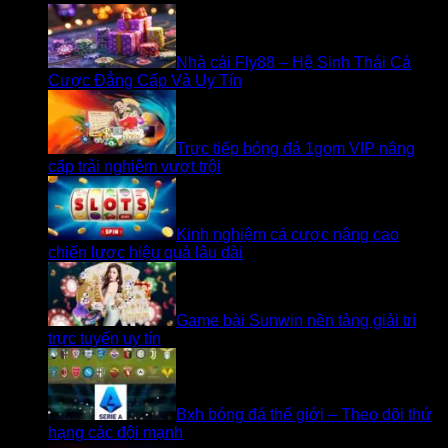
Nhà cái Fly88 – Hệ Sinh Thái Cá
Cược Đẳng Cấp Và Uy Tín
Trực tiếp bóng đá 1gom VIP nâng
cấp trải nghiệm vượt trội
Kinh nghiệm cá cược nâng cao
chiến lược hiệu quả lâu dài
Game bài Sunwin nền tảng giải trí
trực tuyến uy tín
Bxh bóng đá thế giới – Theo dõi thứ
hạng các đội mạnh