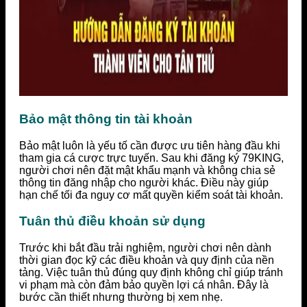
Bảo mật thông tin tài khoản
Bảo mật luôn là yếu tố cần được ưu tiên hàng đầu khi
tham gia cá cược trực tuyến. Sau khi đăng ký 79KING,
người chơi nên đặt mật khẩu mạnh và không chia sẻ
thông tin đăng nhập cho người khác. Điều này giúp
hạn chế tối đa nguy cơ mất quyền kiểm soát tài khoản.
Tuân thủ điều khoản sử dụng
Trước khi bắt đầu trải nghiệm, người chơi nên dành
thời gian đọc kỹ các điều khoản và quy định của nền
tảng. Việc tuân thủ đúng quy định không chỉ giúp tránh
vi phạm mà còn đảm bảo quyền lợi cá nhân. Đây là
bước cần thiết nhưng thường bị xem nhẹ.