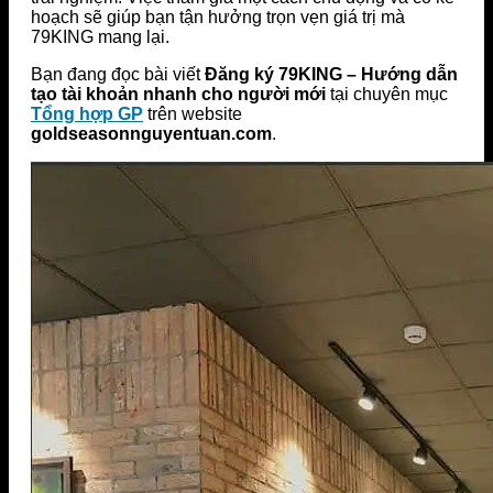
hoạch sẽ giúp bạn tận hưởng trọn vẹn giá trị mà
79KING mang lại.
Bạn đang đọc bài viết
Đăng ký 79KING – Hướng dẫn
tạo tài khoản nhanh cho người mới
tại chuyên mục
Tổng hợp GP
trên website
goldseasonnguyentuan.com
.