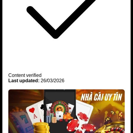
Content verified
Last updated:
26/03/2026