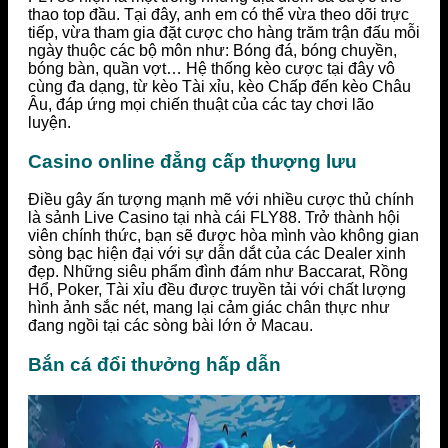
thao top đầu. Tại đây, anh em có thể vừa theo dõi trực
tiếp, vừa tham gia đặt cược cho hàng trăm trận đấu mỗi
ngày thuộc các bộ môn như: Bóng đá, bóng chuyền,
bóng bàn, quần vợt… Hệ thống kèo cược tại đây vô
cùng đa dạng, từ kèo Tài xỉu, kèo Chấp đến kèo Châu
Âu, đáp ứng mọi chiến thuật của các tay chơi lão
luyện.
Casino online đẳng cấp thượng lưu
Điều gây ấn tượng mạnh mẽ với nhiều cược thủ chính
là sảnh Live Casino tại nhà cái FLY88. Trở thành hội
viên chính thức, bạn sẽ được hòa mình vào không gian
sòng bạc hiện đại với sự dẫn dắt của các Dealer xinh
đẹp. Những siêu phẩm đình đám như Baccarat, Rồng
Hổ, Poker, Tài xỉu đều được truyền tải với chất lượng
hình ảnh sắc nét, mang lại cảm giác chân thực như
đang ngồi tại các sòng bài lớn ở Macau.
Bắn cá đổi thưởng hấp dẫn