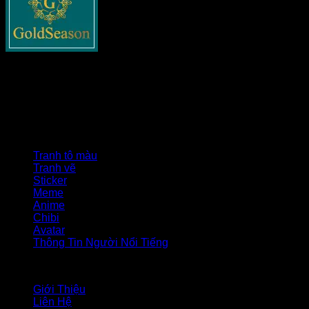
Goldseasonnguyentuan.com
– Thông tin cập nhật về bất
động sản cho tất cả các bạn. Chia sẻ tất cả những gì liên
quan tới lĩnh vực này như xây dựng, pháp lý nhà đất, phong
thủy và các tin tức nổi bật khác.
Danh mục
Tranh tô màu
Tranh vẽ
Sticker
Meme
Anime
Chibi
Avatar
Thông Tin Người Nổi Tiếng
Liên hệ
Giới Thiệu
Liên Hệ