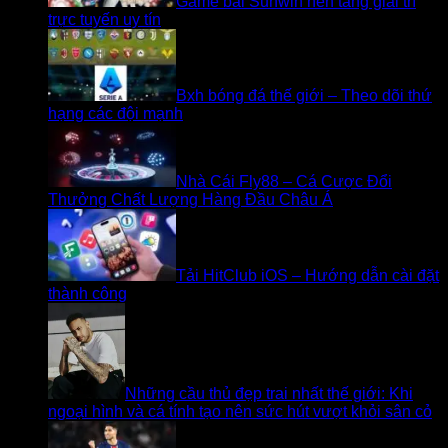
Game bài Sunwin nền tảng giải trí
trực tuyến uy tín
Bxh bóng đá thế giới – Theo dõi thứ
hạng các đội mạnh
Nhà Cái Fly88 – Cá Cược Đổi
Thưởng Chất Lượng Hàng Đầu Châu Á
Tải HitClub iOS – Hướng dẫn cài đặt
thành công
Những cầu thủ đẹp trai nhất thế giới: Khi
ngoại hình và cá tính tạo nên sức hút vượt khỏi sân cỏ