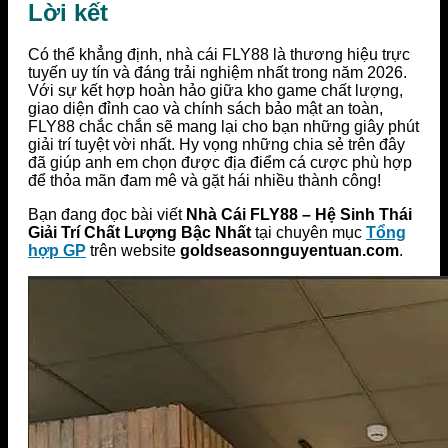
Lời kết
Có thể khẳng định, nhà cái FLY88 là thương hiệu trực
tuyến uy tín và đáng trải nghiệm nhất trong năm 2026.
Với sự kết hợp hoàn hảo giữa kho game chất lượng,
giao diện đỉnh cao và chính sách bảo mật an toàn,
FLY88 chắc chắn sẽ mang lại cho bạn những giây phút
giải trí tuyệt vời nhất. Hy vọng những chia sẻ trên đây
đã giúp anh em chọn được địa điểm cá cược phù hợp
để thỏa mãn đam mê và gặt hái nhiều thành công!
Bạn đang đọc bài viết
Nhà Cái FLY88 – Hệ Sinh Thái
Giải Trí Chất Lượng Bậc Nhất
tại chuyên mục
Tổng
hợp GP
trên website
goldseasonnguyentuan.com
.