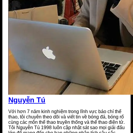
Nguyễn Tú
Với hơn 7 năm kinh nghiệm trong lĩnh vực báo chí thể
thao, tôi chuyên theo dõi và viết tin về bóng đá, bóng rổ
cùng các môn thể thao truyền thống và thể thao điện tử.
Tôi Nguyễn Tú 1998 luôn cập nhật sát sao mọi giải đấu
lớn để mang đến cho bạn những phân tích sâu sắc,