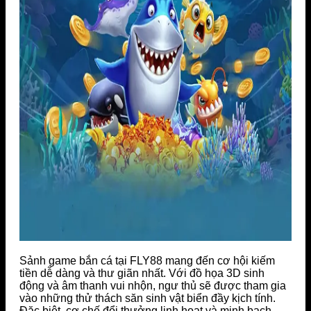
Sảnh game bắn cá tại FLY88 mang đến cơ hội kiếm
tiền dễ dàng và thư giãn nhất. Với đồ họa 3D sinh
động và âm thanh vui nhộn, ngư thủ sẽ được tham gia
vào những thử thách săn sinh vật biển đầy kịch tính.
Đặc biệt, cơ chế đổi thưởng linh hoạt và minh bạch