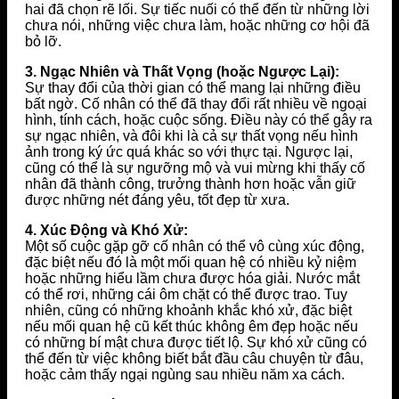
hai đã chọn rẽ lối. Sự tiếc nuối có thể đến từ những lời
chưa nói, những việc chưa làm, hoặc những cơ hội đã
bỏ lỡ.
3. Ngạc Nhiên và Thất Vọng (hoặc Ngược Lại):
Sự thay đổi của thời gian có thể mang lại những điều
bất ngờ. Cố nhân có thể đã thay đổi rất nhiều về ngoại
hình, tính cách, hoặc cuộc sống. Điều này có thể gây ra
sự ngạc nhiên, và đôi khi là cả sự thất vọng nếu hình
ảnh trong ký ức quá khác so với thực tại. Ngược lại,
cũng có thể là sự ngưỡng mộ và vui mừng khi thấy cố
nhân đã thành công, trưởng thành hơn hoặc vẫn giữ
được những nét đáng yêu, tốt đẹp từ xưa.
4. Xúc Động và Khó Xử:
Một số cuộc gặp gỡ cố nhân có thể vô cùng xúc động,
đặc biệt nếu đó là một mối quan hệ có nhiều kỷ niệm
hoặc những hiểu lầm chưa được hóa giải. Nước mắt
có thể rơi, những cái ôm chặt có thể được trao. Tuy
nhiên, cũng có những khoảnh khắc khó xử, đặc biệt
nếu mối quan hệ cũ kết thúc không êm đẹp hoặc nếu
có những bí mật chưa được tiết lộ. Sự khó xử cũng có
thể đến từ việc không biết bắt đầu câu chuyện từ đâu,
hoặc cảm thấy ngại ngùng sau nhiều năm xa cách.