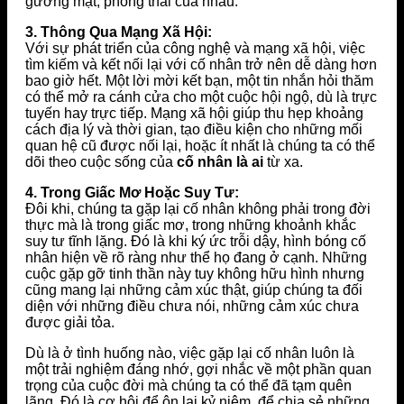
gương mặt, phong thái của nhau.
3. Thông Qua Mạng Xã Hội:
Với sự phát triển của công nghệ và mạng xã hội, việc
tìm kiếm và kết nối lại với cố nhân trở nên dễ dàng hơn
bao giờ hết. Một lời mời kết bạn, một tin nhắn hỏi thăm
có thể mở ra cánh cửa cho một cuộc hội ngộ, dù là trực
tuyến hay trực tiếp. Mạng xã hội giúp thu hẹp khoảng
cách địa lý và thời gian, tạo điều kiện cho những mối
quan hệ cũ được nối lại, hoặc ít nhất là chúng ta có thể
dõi theo cuộc sống của
cố nhân là ai
từ xa.
4. Trong Giấc Mơ Hoặc Suy Tư:
Đôi khi, chúng ta gặp lại cố nhân không phải trong đời
thực mà là trong giấc mơ, trong những khoảnh khắc
suy tư tĩnh lặng. Đó là khi ký ức trỗi dậy, hình bóng cố
nhân hiện về rõ ràng như thể họ đang ở cạnh. Những
cuộc gặp gỡ tinh thần này tuy không hữu hình nhưng
cũng mang lại những cảm xúc thật, giúp chúng ta đối
diện với những điều chưa nói, những cảm xúc chưa
được giải tỏa.
Dù là ở tình huống nào, việc gặp lại cố nhân luôn là
một trải nghiệm đáng nhớ, gợi nhắc về một phần quan
trọng của cuộc đời mà chúng ta có thể đã tạm quên
lãng. Đó là cơ hội để ôn lại kỷ niệm, để chia sẻ những