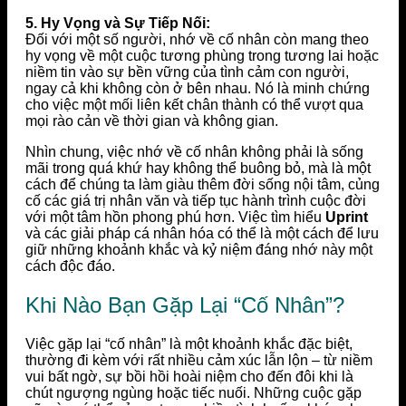
5. Hy Vọng và Sự Tiếp Nối:
Đối với một số người, nhớ về cố nhân còn mang theo
hy vọng về một cuộc tương phùng trong tương lai hoặc
niềm tin vào sự bền vững của tình cảm con người,
ngay cả khi không còn ở bên nhau. Nó là minh chứng
cho việc một mối liên kết chân thành có thể vượt qua
mọi rào cản về thời gian và không gian.
Nhìn chung, việc nhớ về cố nhân không phải là sống
mãi trong quá khứ hay không thể buông bỏ, mà là một
cách để chúng ta làm giàu thêm đời sống nội tâm, củng
cố các giá trị nhân văn và tiếp tục hành trình cuộc đời
với một tâm hồn phong phú hơn. Việc tìm hiểu
Uprint
và các giải pháp cá nhân hóa có thể là một cách để lưu
giữ những khoảnh khắc và kỷ niệm đáng nhớ này một
cách độc đáo.
Khi Nào Bạn Gặp Lại “Cố Nhân”?
Việc gặp lại “cố nhân” là một khoảnh khắc đặc biệt,
thường đi kèm với rất nhiều cảm xúc lẫn lộn – từ niềm
vui bất ngờ, sự bồi hồi hoài niệm cho đến đôi khi là
chút ngượng ngùng hoặc tiếc nuối. Những cuộc gặp