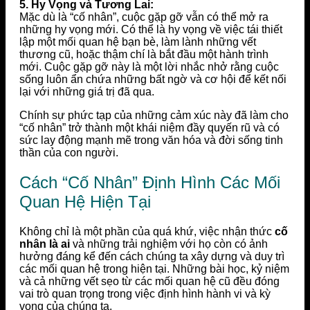
5. Hy Vọng và Tương Lai:
Mặc dù là “cố nhân”, cuộc gặp gỡ vẫn có thể mở ra
những hy vọng mới. Có thể là hy vọng về việc tái thiết
lập một mối quan hệ bạn bè, làm lành những vết
thương cũ, hoặc thậm chí là bắt đầu một hành trình
mới. Cuộc gặp gỡ này là một lời nhắc nhở rằng cuộc
sống luôn ẩn chứa những bất ngờ và cơ hội để kết nối
lại với những giá trị đã qua.
Chính sự phức tạp của những cảm xúc này đã làm cho
“cố nhân” trở thành một khái niệm đầy quyến rũ và có
sức lay động mạnh mẽ trong văn hóa và đời sống tinh
thần của con người.
Cách “Cố Nhân” Định Hình Các Mối
Quan Hệ Hiện Tại
Không chỉ là một phần của quá khứ, việc nhận thức
cố
nhân là ai
và những trải nghiệm với họ còn có ảnh
hưởng đáng kể đến cách chúng ta xây dựng và duy trì
các mối quan hệ trong hiện tại. Những bài học, kỷ niệm
và cả những vết sẹo từ các mối quan hệ cũ đều đóng
vai trò quan trọng trong việc định hình hành vi và kỳ
vọng của chúng ta.