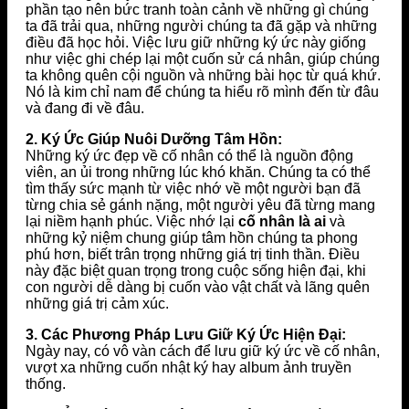
phần tạo nên bức tranh toàn cảnh về những gì chúng
ta đã trải qua, những người chúng ta đã gặp và những
điều đã học hỏi. Việc lưu giữ những ký ức này giống
như việc ghi chép lại một cuốn sử cá nhân, giúp chúng
ta không quên cội nguồn và những bài học từ quá khứ.
Nó là kim chỉ nam để chúng ta hiểu rõ mình đến từ đâu
và đang đi về đâu.
2. Ký Ức Giúp Nuôi Dưỡng Tâm Hồn:
Những ký ức đẹp về cố nhân có thể là nguồn động
viên, an ủi trong những lúc khó khăn. Chúng ta có thể
tìm thấy sức mạnh từ việc nhớ về một người bạn đã
từng chia sẻ gánh nặng, một người yêu đã từng mang
lại niềm hạnh phúc. Việc nhớ lại
cố nhân là ai
và
những kỷ niệm chung giúp tâm hồn chúng ta phong
phú hơn, biết trân trọng những giá trị tinh thần. Điều
này đặc biệt quan trọng trong cuộc sống hiện đại, khi
con người dễ dàng bị cuốn vào vật chất và lãng quên
những giá trị cảm xúc.
3. Các Phương Pháp Lưu Giữ Ký Ức Hiện Đại:
Ngày nay, có vô vàn cách để lưu giữ ký ức về cố nhân,
vượt xa những cuốn nhật ký hay album ảnh truyền
thống.