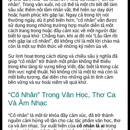
nhân”. Trong văn xuôi, nó có thể là một chi tiết để làm
sâu sắc thêm nội tâm nhân vật, thể hiện sự day dứt
hoặc hạnh phúc khi gặp lại. Ngay cả trong lời nói
thường ngày, dù ít phổ biến hơn, “cố nhân” vẫn được
sử dụng trong những trường hợp muốn diễn tả một
cách trang trọng hoặc đầy cảm xúc về một người đặc
biệt từ quá khứ. Chẳng hạn, khi ai đó nói “Lâu lắm rồi
mới gặp lại cố nhân!”, đó không chỉ là một lời chào mà
còn là một sự thổn thức về những kỷ niệm ùa về.
Sự linh hoạt trong cách dùng và chiều sâu ý nghĩa đã
giúp “cố nhân” trở thành một phần không thể thiếu
trong kho tàng từ vựng tiếng Việt, đặc biệt là trong các
lĩnh vực nghệ thuật. Nó không chỉ là một từ mà còn là
một biểu tượng, đại diện cho những giá trị tình cảm
bền vững và sự hoài niệm về quá khứ.
“Cố Nhân” Trong Văn Học, Thơ Ca
Và Âm Nhạc
“Cố nhân” là một từ khóa đầy cảm xúc, đã trở thành
nguồn cảm hứng vô tận cho các tác phẩm văn học, thơ
ca và âm nhạc. Sự xuất hiện của
cố nhân là ai
trong