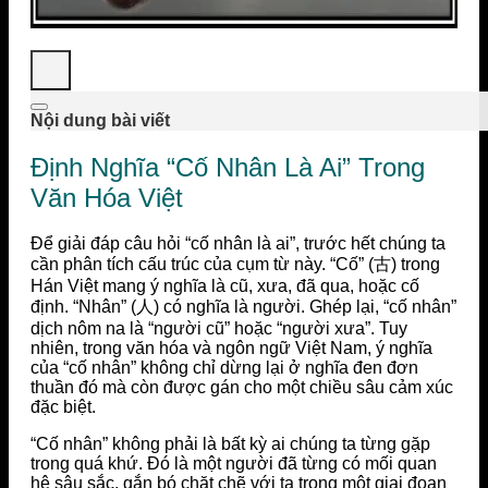
Nội dung bài viết
Định Nghĩa “Cố Nhân Là Ai” Trong
Văn Hóa Việt
Để giải đáp câu hỏi “cố nhân là ai”, trước hết chúng ta
cần phân tích cấu trúc của cụm từ này. “Cố” (古) trong
Hán Việt mang ý nghĩa là cũ, xưa, đã qua, hoặc cố
định. “Nhân” (人) có nghĩa là người. Ghép lại, “cố nhân”
dịch nôm na là “người cũ” hoặc “người xưa”. Tuy
nhiên, trong văn hóa và ngôn ngữ Việt Nam, ý nghĩa
của “cố nhân” không chỉ dừng lại ở nghĩa đen đơn
thuần đó mà còn được gán cho một chiều sâu cảm xúc
đặc biệt.
“Cố nhân” không phải là bất kỳ ai chúng ta từng gặp
trong quá khứ. Đó là một người đã từng có mối quan
hệ sâu sắc, gắn bó chặt chẽ với ta trong một giai đoạn