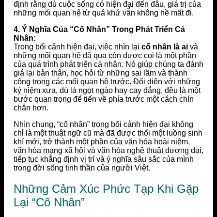
định rằng dù cuộc sống có hiện đại đến đâu, giá trị của
những mối quan hệ từ quá khứ vẫn không hề mất đi.
4. Ý Nghĩa Của “Cố Nhân” Trong Phát Triển Cá
Nhân:
Trong bối cảnh hiện đại, việc nhìn lại
cố nhân là ai
và
những mối quan hệ đã qua còn được coi là một phần
của quá trình phát triển cá nhân. Nó giúp chúng ta đánh
giá lại bản thân, học hỏi từ những sai lầm và thành
công trong các mối quan hệ trước. Đối diện với những
kỷ niệm xưa, dù là ngọt ngào hay cay đắng, đều là một
bước quan trọng để tiến về phía trước một cách chín
chắn hơn.
Nhìn chung, “cố nhân” trong bối cảnh hiện đại không
chỉ là một thuật ngữ cũ mà đã được thổi một luồng sinh
khí mới, trở thành một phần của văn hóa hoài niệm,
văn hóa mạng xã hội và văn hóa nghệ thuật đương đại,
tiếp tục khẳng định vị trí và ý nghĩa sâu sắc của mình
trong đời sống tinh thần của người Việt.
Những Cảm Xúc Phức Tạp Khi Gặp
Lại “Cố Nhân”