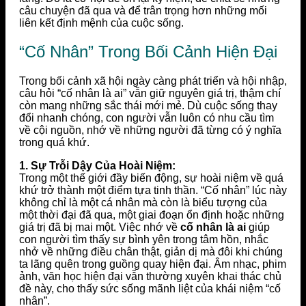
câu chuyện đã qua và để trân trọng hơn những mối
liên kết định mệnh của cuộc sống.
“Cố Nhân” Trong Bối Cảnh Hiện Đại
Trong bối cảnh xã hội ngày càng phát triển và hội nhập,
câu hỏi “cố nhân là ai” vẫn giữ nguyên giá trị, thậm chí
còn mang những sắc thái mới mẻ. Dù cuộc sống thay
đổi nhanh chóng, con người vẫn luôn có nhu cầu tìm
về cội nguồn, nhớ về những người đã từng có ý nghĩa
trong quá khứ.
1. Sự Trỗi Dậy Của Hoài Niệm:
Trong một thế giới đầy biến động, sự hoài niệm về quá
khứ trở thành một điểm tựa tinh thần. “Cố nhân” lúc này
không chỉ là một cá nhân mà còn là biểu tượng của
một thời đại đã qua, một giai đoạn ổn định hoặc những
giá trị đã bị mai một. Việc nhớ về
cố nhân là ai
giúp
con người tìm thấy sự bình yên trong tâm hồn, nhắc
nhở về những điều chân thật, giản dị mà đôi khi chúng
ta lãng quên trong guồng quay hiện đại. Âm nhạc, phim
ảnh, văn học hiện đại vẫn thường xuyên khai thác chủ
đề này, cho thấy sức sống mãnh liệt của khái niệm “cố
nhân”.