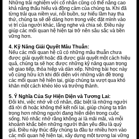
Những trải nghiệm với cố nhân cũng có thể nâng cao
khả năng thấu hiểu và đồng cảm của chúng ta. Khi đã
từng trải qua niềm vui, nỗi buồn, sự hiểu lầm hay tha
thứ, chúng ta sẽ dễ dàng hơn trong việc đặt mình vào
vị trí của người khác, lắng nghe và chia sẻ. Điều này
giúp các mối quan hệ hiện tại trở nên sâu sắc và bền
vững hơn.
4. Kỹ Năng Giải Quyết Mâu Thuẫn:
Nếu các mối quan hệ cũ có những mâu thuẫn chưa
được giải quyết hoặc đã được giải quyết một cách hiệu
quả, chúng ta sẽ học được những kỹ năng quan trọng
về giao tiếp, thỏa hiệp và dàn xếp. Những bài học này
vô cùng hữu ích khi đối diện với những vấn đề trong
các mối quan hệ hiện tại, giúp chúng ta vượt qua khó
khăn một cách khéo léo và trưởng thành.
5. Ý Nghĩa Của Sự Hiện Diện và Tương Lai:
Đôi khi, việc nhớ về cố nhân, đặc biệt là những người
đã rời đi hoặc không thể kết nối lại, giúp chúng ta trân
trọng hơn những người đang hiện diện trong cuộc
sống. Nó nhắc nhở rằng không ai là mãi mãi, và mỗi
khoảnh khắc bên những người thân yêu đều là quý
giá. Điều này thúc đẩy chúng ta đầu tư nhiều hơn vào
các mối quan hệ hiện tại, xây dựng một tương lai vững