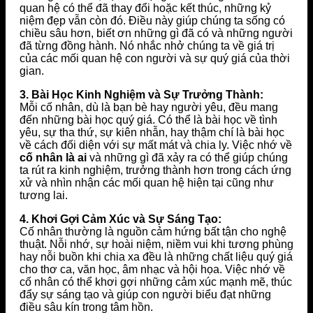
quan hệ có thể đã thay đổi hoặc kết thúc, những kỷ
niệm đẹp vẫn còn đó. Điều này giúp chúng ta sống có
chiều sâu hơn, biết ơn những gì đã có và những người
đã từng đồng hành. Nó nhắc nhở chúng ta về giá trị
của các mối quan hệ con người và sự quý giá của thời
gian.
3. Bài Học Kinh Nghiệm và Sự Trưởng Thành:
Mỗi cố nhân, dù là bạn bè hay người yêu, đều mang
đến những bài học quý giá. Có thể là bài học về tình
yêu, sự tha thứ, sự kiên nhẫn, hay thậm chí là bài học
về cách đối diện với sự mất mát và chia ly. Việc nhớ về
cố nhân là ai
và những gì đã xảy ra có thể giúp chúng
ta rút ra kinh nghiệm, trưởng thành hơn trong cách ứng
xử và nhìn nhận các mối quan hệ hiện tại cũng như
tương lai.
4. Khơi Gợi Cảm Xúc và Sự Sáng Tạo:
Cố nhân thường là nguồn cảm hứng bất tận cho nghệ
thuật. Nỗi nhớ, sự hoài niệm, niềm vui khi tương phùng
hay nỗi buồn khi chia xa đều là những chất liệu quý giá
cho thơ ca, văn học, âm nhạc và hội họa. Việc nhớ về
cố nhân có thể khơi gợi những cảm xúc mạnh mẽ, thúc
đẩy sự sáng tạo và giúp con người biểu đạt những
điều sâu kín trong tâm hồn.