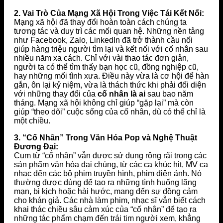
2. Vai Trò Của Mạng Xã Hội Trong Việc Tái Kết Nối:
Mạng xã hội đã thay đổi hoàn toàn cách chúng ta
tương tác và duy trì các mối quan hệ. Những nền tảng
như Facebook, Zalo, LinkedIn đã trở thành cầu nối
giúp hàng triệu người tìm lại và kết nối với cố nhân sau
nhiều năm xa cách. Chỉ với vài thao tác đơn giản,
người ta có thể tìm thấy bạn học cũ, đồng nghiệp cũ,
hay những mối tình xưa. Điều này vừa là cơ hội để hàn
gắn, ôn lại kỷ niệm, vừa là thách thức khi phải đối diện
với những thay đổi của
cố nhân là ai
sau bao năm
tháng. Mạng xã hội không chỉ giúp “gặp lại” mà còn
giúp “theo dõi” cuộc sống của cố nhân, dù có thể chỉ là
một chiều.
3. “Cố Nhân” Trong Văn Hóa Pop và Nghệ Thuật
Đương Đại:
Cụm từ “cố nhân” vẫn được sử dụng rộng rãi trong các
sản phẩm văn hóa đại chúng, từ các ca khúc hit, MV ca
nhạc đến các bộ phim truyền hình, phim điện ảnh. Nó
thường được dùng để tạo ra những tình huống lãng
mạn, bi kịch hoặc hài hước, mang đến sự đồng cảm
cho khán giả. Các nhà làm phim, nhạc sĩ vẫn biết cách
khai thác chiều sâu cảm xúc của “cố nhân” để tạo ra
những tác phẩm chạm đến trái tim người xem, khẳng