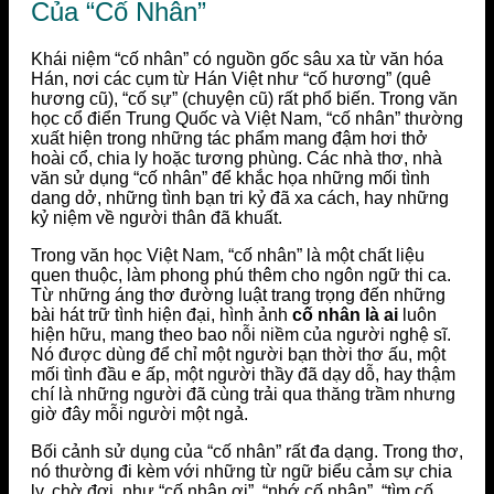
Của “Cố Nhân”
Khái niệm “cố nhân” có nguồn gốc sâu xa từ văn hóa
Hán, nơi các cụm từ Hán Việt như “cố hương” (quê
hương cũ), “cố sự” (chuyện cũ) rất phổ biến. Trong văn
học cổ điển Trung Quốc và Việt Nam, “cố nhân” thường
xuất hiện trong những tác phẩm mang đậm hơi thở
hoài cổ, chia ly hoặc tương phùng. Các nhà thơ, nhà
văn sử dụng “cố nhân” để khắc họa những mối tình
dang dở, những tình bạn tri kỷ đã xa cách, hay những
kỷ niệm về người thân đã khuất.
Trong văn học Việt Nam, “cố nhân” là một chất liệu
quen thuộc, làm phong phú thêm cho ngôn ngữ thi ca.
Từ những áng thơ đường luật trang trọng đến những
bài hát trữ tình hiện đại, hình ảnh
cố nhân là ai
luôn
hiện hữu, mang theo bao nỗi niềm của người nghệ sĩ.
Nó được dùng để chỉ một người bạn thời thơ ấu, một
mối tình đầu e ấp, một người thầy đã dạy dỗ, hay thậm
chí là những người đã cùng trải qua thăng trầm nhưng
giờ đây mỗi người một ngả.
Bối cảnh sử dụng của “cố nhân” rất đa dạng. Trong thơ,
nó thường đi kèm với những từ ngữ biểu cảm sự chia
ly, chờ đợi, như “cố nhân ơi”, “nhớ cố nhân”, “tìm cố