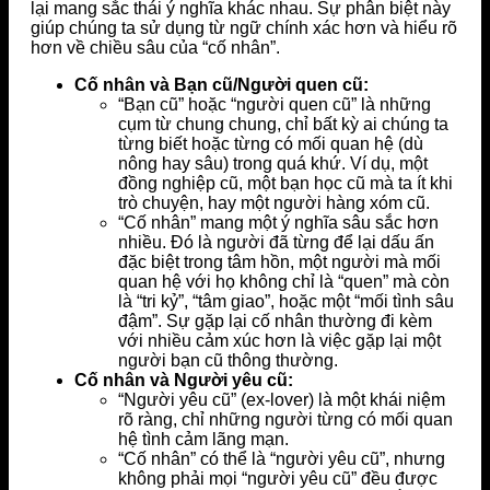
lại mang sắc thái ý nghĩa khác nhau. Sự phân biệt này
giúp chúng ta sử dụng từ ngữ chính xác hơn và hiểu rõ
hơn về chiều sâu của “cố nhân”.
Cố nhân và Bạn cũ/Người quen cũ:
“Bạn cũ” hoặc “người quen cũ” là những
cụm từ chung chung, chỉ bất kỳ ai chúng ta
từng biết hoặc từng có mối quan hệ (dù
nông hay sâu) trong quá khứ. Ví dụ, một
đồng nghiệp cũ, một bạn học cũ mà ta ít khi
trò chuyện, hay một người hàng xóm cũ.
“Cố nhân” mang một ý nghĩa sâu sắc hơn
nhiều. Đó là người đã từng để lại dấu ấn
đặc biệt trong tâm hồn, một người mà mối
quan hệ với họ không chỉ là “quen” mà còn
là “tri kỷ”, “tâm giao”, hoặc một “mối tình sâu
đậm”. Sự gặp lại cố nhân thường đi kèm
với nhiều cảm xúc hơn là việc gặp lại một
người bạn cũ thông thường.
Cố nhân và Người yêu cũ:
“Người yêu cũ” (ex-lover) là một khái niệm
rõ ràng, chỉ những người từng có mối quan
hệ tình cảm lãng mạn.
“Cố nhân” có thể là “người yêu cũ”, nhưng
không phải mọi “người yêu cũ” đều được