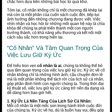
chắc hơn dựa trên những bài học từ quá khứ.
Tóm lại, cố nhân không chỉ là một chương đã khép lại
mà còn là một phần của cuốn sách cuộc đời, tiếp tục
ảnh hưởng đến những chương đang được viết. Việc
nhìn nhận và học hỏi từ những mối quan hệ này là chìa
khóa để chúng ta phát triển thành một con người
trưởng thành, có khả năng yêu thương và kết nối một
cách sâu sắc hơn trong hiện tại.
“Cố Nhân” Và Tầm Quan Trọng Của
Việc Lưu Giữ Ký Ức
Để hiểu trọn vẹn
cố nhân là ai
, chúng ta không thể bỏ
qua tầm quan trọng của việc lưu giữ ký ức. Ký ức về cố
nhân không chỉ là những hình ảnh, câu chuyện đơn lẻ
mà là một phần không thể tách rời của lịch sử cá nhân,
góp phần định hình con người chúng ta. Trong thời đại
kỹ thuật số, việc lưu giữ ký ức càng trở nên đa dạng và
dễ dàng hơn bao giờ hết.
1. Ký Ức Là Nền Tảng Của Lịch Sử Cá Nhân:
Mỗi cố nhân là một mốc son trong hành trình cuộc đời
của chúng ta. Ký ức về họ, dù là buồn hay vui, đều góp