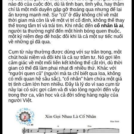
nào đó của cuộc đời, dù là tình bạn, tình yêu, hay thậm
chí là một mối duyên gặp gỡ thoáng qua nhưng để lại
ấn tượng mạnh mẽ. Sự “cũ” ở đây không chỉ về mặt
thời gian mà còn là về một vị trí cố định, không thể thay
thế trong tâm trí và trái tim. Khi nhắc đến
cố nhân là ai
,
người ta thường nghĩ đến một hình bóng quen thuộc,
một kỷ niệm đẹp đẽ hoặc đôi khi là cả một sự tiếc nuối
về những gì đã qua.
Cụm từ này thường được dùng với sự trân trọng, một
chút hoài niệm và đôi khi là cả sự trầm tư. Nó gợi lên
cảm giác về một mối liên kết không thể cắt rời, dù thời
gian có thể đã làm phai nhạt đi nhiều thứ. Khác với
“người quen cũ” (người mà ta chỉ biết qua loa, không
có mối quan hệ sâu sắc), “cố nhân” hàm chứa một giá
trị tình cảm lớn hơn nhiều. Đây là lý do vì sao cụm từ
này lại có sức gợi cảm và đi vào lòng người đến vậy
trong thơ ca, văn học và cả đời sống hàng ngày của
người Việt.