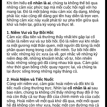
Khi tìm hiểu
cố nhân là ai
, chúng ta không thể bỏ qua
những cảm xúc phức tạp mà mỗi cuộc hội ngộ với họ
mang lại. Đó là một bảng màu cảm xúc đa dạng, không
phải lúc nào cũng dễ dàng gọi tên hay diễn tả trọn vẹn.
Những cảm xúc này xuất phát từ sự pha trộn giữa quá
khứ và hiện tại, giữa kỳ vọng và thực tế.
1. Niềm Vui và Sự Bồi Hồi:
Cảm xúc đầu tiên và thường thấy nhất khi gặp lại cố
nhân là niềm vui và sự bồi hồi. Đó là niềm vui khi nhận
ra một gương mặt thân quen, một người đã từng là một
phần quan trọng trong cuộc đời mình. Sự bồi hồi đến
từ việc những ký ức xưa ùa về, gợi nhắc về những kỷ
niệm đẹp đẽ, những khoảnh khắc vô tư, hồn nhiên
hoặc những sóng gió đã cùng nhau trải qua. Cảm giác
như thời gian bỗng chốc quay ngược lại, và chúng ta
lại được sống trong những ngày tháng cũ.
2. Hoài Niệm và Tiếc Nuối:
Cùng với niềm vui, cảm giác hoài niệm và đôi khi là
tiếc nuối cũng thường trực. Nhìn lại
cố nhân là ai
sau
bao năm, chúng ta không chỉ thấy những thay đổi ở họ
mà còn thấy cả sự thay đổi của chính mình và của cuộc
sống. Hoài niệm về một quá khứ đã qua, một mối quan
hệ đã không còn như xưa, hoặc một con đường mà cả