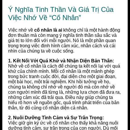
Ý Nghĩa Tinh Thần Và Giá Trị Của
Việc Nhớ Về “Cố Nhân”
Việc nhớ về
cố nhân là ai
không chỉ là một hành động
đơn thuần mà còn mang ý nghĩa tinh thần sâu sắc và
giá trị to lớn đối với mỗi người. Nó là một phần quan
trọng trong việc định hình cảm xúc, nhân cách và cái
nhìn của chúng ta về cuộc sống.
1. Kết Nối Với Quá Khứ và Nhận Diện Bản Thân:
Nhớ về cố nhân là cách để chúng ta kết nối lại với quá
khứ của chính mình. Mỗi cố nhân là một mảnh ghép
trong bức tranh cuộc đời, đại diện cho một giai đoạn,
một bài học, một trải nghiệm. Khi hồi tưởng về họ,
chúng ta không chỉ nhớ về người đó mà còn nhớ về
con người mình đã từng là, những lựa chọn đã đưa ra,
những cảm xúc đã trải qua. Điều này giúp chúng ta
hiểu rõ hơn về nguồn gốc, quá trình phát triển của bản
thân, từ đó củng cố nhận diện cá nhân.
2. Nuôi Dưỡng Tình Cảm và Sự Trân Trọng:
Việc giữ gìn ký ức về cố nhân cho thấy khả năng nuôi
dưỡng tình cảm, sự trân trọng của con người. Dù mối