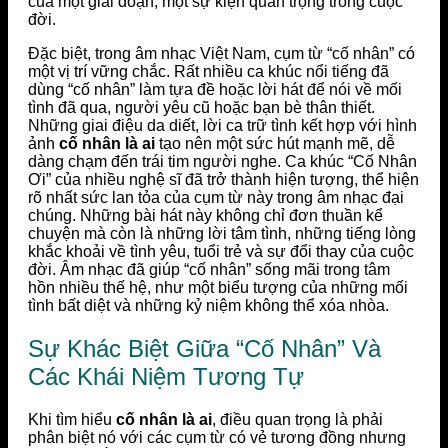
của một giai đoạn, một sự kiện quan trọng trong cuộc
đời.
Đặc biệt, trong âm nhạc Việt Nam, cụm từ “cố nhân” có
một vị trí vững chắc. Rất nhiều ca khúc nổi tiếng đã
dùng “cố nhân” làm tựa đề hoặc lời hát để nói về mối
tình đã qua, người yêu cũ hoặc bạn bè thân thiết.
Những giai điệu da diết, lời ca trữ tình kết hợp với hình
ảnh
cố nhân là ai
tạo nên một sức hút mạnh mẽ, dễ
dàng chạm đến trái tim người nghe. Ca khúc “Cố Nhân
Ơi” của nhiều nghệ sĩ đã trở thành hiện tượng, thể hiện
rõ nhất sức lan tỏa của cụm từ này trong âm nhạc đại
chúng. Những bài hát này không chỉ đơn thuần kể
chuyện mà còn là những lời tâm tình, những tiếng lòng
khắc khoải về tình yêu, tuổi trẻ và sự đổi thay của cuộc
đời. Âm nhạc đã giúp “cố nhân” sống mãi trong tâm
hồn nhiều thế hệ, như một biểu tượng của những mối
tình bất diệt và những kỷ niệm không thể xóa nhòa.
Sự Khác Biệt Giữa “Cố Nhân” Và
Các Khái Niệm Tương Tự
Khi tìm hiểu
cố nhân là ai
, điều quan trọng là phải
phân biệt nó với các cụm từ có vẻ tương đồng nhưng