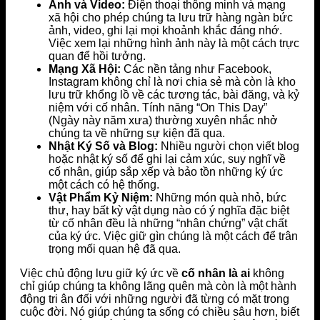
Ảnh và Video:
Điện thoại thông minh và mạng
xã hội cho phép chúng ta lưu trữ hàng ngàn bức
ảnh, video, ghi lại mọi khoảnh khắc đáng nhớ.
Việc xem lại những hình ảnh này là một cách trực
quan để hồi tưởng.
Mạng Xã Hội:
Các nền tảng như Facebook,
Instagram không chỉ là nơi chia sẻ mà còn là kho
lưu trữ khổng lồ về các tương tác, bài đăng, và kỷ
niệm với cố nhân. Tính năng “On This Day”
(Ngày này năm xưa) thường xuyên nhắc nhở
chúng ta về những sự kiện đã qua.
Nhật Ký Số và Blog:
Nhiều người chọn viết blog
hoặc nhật ký số để ghi lại cảm xúc, suy nghĩ về
cố nhân, giúp sắp xếp và bảo tồn những ký ức
một cách có hệ thống.
Vật Phẩm Kỷ Niệm:
Những món quà nhỏ, bức
thư, hay bất kỳ vật dụng nào có ý nghĩa đặc biệt
từ cố nhân đều là những “nhân chứng” vật chất
của ký ức. Việc giữ gìn chúng là một cách để trân
trọng mối quan hệ đã qua.
Việc chủ động lưu giữ ký ức về
cố nhân là ai
không
chỉ giúp chúng ta không lãng quên mà còn là một hành
động tri ân đối với những người đã từng có mặt trong
cuộc đời. Nó giúp chúng ta sống có chiều sâu hơn, biết