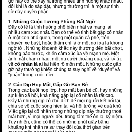
gỡ này có thể xảy ra trong nhiều tình huống khác nhau,
đôi khi là do sắp đặt, nhưng thường thì là một sự tình
cờ đầy duyên phận.
1. Những Cuộc Tương Phùng Bất Ngờ:
Đây có lẽ là tình huống phổ biến nhất và mang lại
nhiều cảm xúc nhất. Bạn có thể vô tình bắt gặp cố nhân
ở một con phố quen, trong một quán cà phê, trên
chuyến xe buýt, hoặc thậm chí là ở một nơi xa lạ không
ngờ tới. Những khoảnh khắc này thường đến bất chợt,
không báo trước, khiến cảm xúc ùa về mạnh mẽ. Một
ánh mắt chạm nhau, một nụ cười thoáng qua, và ký ức
về
cố nhân là ai
lại hiện rõ mồn một. Những cuộc gặp
gỡ này thường khiến chúng ta suy nghĩ về “duyên” và
“phận” trong cuộc đời.
2. Các Dịp Họp Mặt, Gặp Gỡ Bạn Bè:
Trong các buổi họp lớp, họp mặt bạn bè cũ, hay những
sự kiện xã hội, khả năng gặp lại cố nhân là rất cao.
Đây là những dịp có chủ đích để mọi người kết nối lại,
chia sẻ về cuộc sống hiện tại và hồi tưởng về quá khứ.
Việc gặp lại cố nhân trong những dịp này thường thoải
mái hơn, vì mọi người đều trong tâm thế ôn lại kỷ niệm.
Tuy nhiên, cũng có thể có những phút giây bâng
khuâng khi nhận ra sự thay đổi của thời gian trên