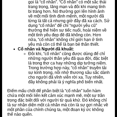
gọi là “cố nhân”. “Cố nhân” có một sắc thái
trang trọng, lãng mạn và đôi khi mang tính
bi tráng hơn. Nó thường gợi lên hình ảnh
về một mối tình định mệnh, một người đã
từng là tất cả nhưng giờ đây đã xa cách. Sử
dụng “cố nhân” để chỉ “người yêu cũ”
thường thể hiện sự tiếc nuối, hoài niệm về
một tình yêu đẹp đẽ đã không còn. Hơn
nữa, “cố nhân” không chỉ giới hạn ở tình
yêu mà còn có thể là bạn bè thân thiết.
Cố nhân và Người đã khuất:
Đôi khi, “cố nhân” cũng được dùng để chỉ
những người thân yêu đã qua đời, đặc biệt
là trong thơ ca hay những dịp tưởng niệm.
Trong trường hợp này, “cố nhân” truyền tải
sự kính trọng, nỗi nhớ thương sâu sắc dành
cho người đã vĩnh viễn rời xa. Tuy nhiên,
đây không phải là ý nghĩa phổ biến nhất.
Điểm mấu chốt để phân biệt là “cố nhân” luôn hàm
chứa một mối liên kết cảm xúc mạnh mẽ, một sự trân
trọng đặc biệt đối với người từ quá khứ. Đó không chỉ
là sự nhận diện một cá nhân mà còn là sự gợi nhắc về
một phần của chính chúng ta, một đoạn ký ức không
thể nào quên.