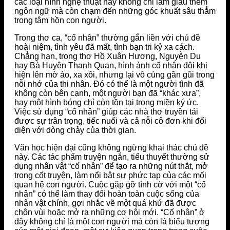
các loại hình nghệ thuật này không chỉ làm giàu thêm
ngôn ngữ mà còn chạm đến những góc khuất sâu thẳm
trong tâm hồn con người.
Trong thơ ca, “cố nhân” thường gắn liền với chủ đề
hoài niệm, tình yêu đã mất, tình bạn tri kỷ xa cách.
Chẳng hạn, trong thơ Hồ Xuân Hương, Nguyễn Du
hay Bà Huyện Thanh Quan, hình ảnh cố nhân đôi khi
hiện lên mờ ảo, xa xôi, nhưng lại vô cùng gần gũi trong
nỗi nhớ của thi nhân. Đó có thể là một người tình đã
không còn bên cạnh, một người bạn đã “khác xưa”,
hay một hình bóng chỉ còn tồn tại trong miền ký ức.
Việc sử dụng “cố nhân” giúp các nhà thơ truyền tải
được sự trân trọng, tiếc nuối và cả nỗi cô đơn khi đối
diện với dòng chảy của thời gian.
Văn học hiện đại cũng không ngừng khai thác chủ đề
này. Các tác phẩm truyện ngắn, tiểu thuyết thường sử
dụng nhân vật “cố nhân” để tạo ra những nút thắt, mở
trong cốt truyện, làm nổi bật sự phức tạp của các mối
quan hệ con người. Cuộc gặp gỡ tình cờ với một “cố
nhân” có thể làm thay đổi hoàn toàn cuộc sống của
nhân vật chính, gợi nhắc về một quá khứ đã được
chôn vùi hoặc mở ra những cơ hội mới. “Cố nhân” ở
đây không chỉ là một con người mà còn là biểu tượng